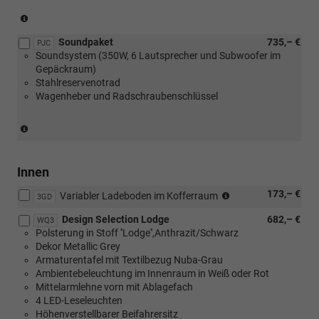
(nur
in
Soundpaket
735,– €
Verbindung
PJC
Soundsystem (350W, 6 Lautsprecher und Subwoofer im
mit
Gepäckraum)
[PUV]
Stahlreservenotrad
Komfort
Wagenheber und Radschraubenschlüssel
Plus
Paket
oder
(Entfall
[WSA]
Reifenmobilitätsset)
Selection
(nur
Plus
in
Innen
Paket))
Verbindung
(nur
173,– €
mit
Variabler Ladeboden im Kofferraum
3GD
in
[PY1]
Design Selection Lodge
682,– €
Verbindung
Spurwechselassistent
WQ3
Polsterung in Stoff ''Lodge'',Anthrazit/Schwarz
mit
oder
Dekor Metallic Grey
[PUQ]
[PUF]
Armaturentafel mit Textilbezug Nuba-Grau
Transport
Travel
Ambientebeleuchtung im Innenraum in Weiß oder Rot
Paket)
Assist
Mittelarmlehne vorn mit Ablagefach
Plus
4 LED-Leseleuchten
oder
Höhenverstellbarer Beifahrersitz
[PU3]