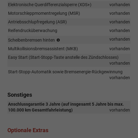
1.5
Elektronische Querdifferenzialsperre (XDS+)
vorhanden
TSI
Motorschleppmomentregelung (MSR)
vorhanden
110
Antriebsschlupfregelung (ASR)
kW)
vorhanden
Reifendrucküberwachung
vorhanden
(nur
vorhanden
Scheibenbremsen hinten
in
Multikollisionsbremsassistent (MKB)
vorhanden
Verbindung
mit
Easy Start (Start-Stopp-Taste anstelle des Zündschlosses)
1.0
vorhanden
TSI
Start-Stopp-Automatik sowie Bremsenergie-Rückgewinnung
85
vorhanden
kW
und
1.5
Sonstiges
TSI
110
Anschlussgarantie 3 Jahre (auf insgesamt 5 Jahre bis max.
kW)
100.000 km Gesamtfahrleistung)
vorhanden
Optionale Extras