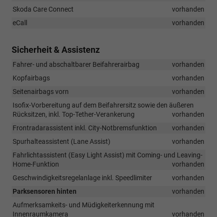
Skoda Care Connect
vorhanden
eCall
vorhanden
Sicherheit & Assistenz
Fahrer- und abschaltbarer Beifahrerairbag
vorhanden
Kopfairbags
vorhanden
Seitenairbags vorn
vorhanden
Isofix-Vorbereitung auf dem Beifahrersitz sowie den äußeren
Rücksitzen, inkl. Top-Tether-Verankerung
vorhanden
Frontradarassistent inkl. City-Notbremsfunktion
vorhanden
Spurhalteassistent (Lane Assist)
vorhanden
Fahrlichtassistent (Easy Light Assist) mit Coming- und Leaving-
Home-Funktion
vorhanden
Geschwindigkeitsregelanlage inkl. Speedlimiter
vorhanden
Parksensoren hinten
vorhanden
Aufmerksamkeits- und Müdigkeiterkennung mit
Innenraumkamera
vorhanden