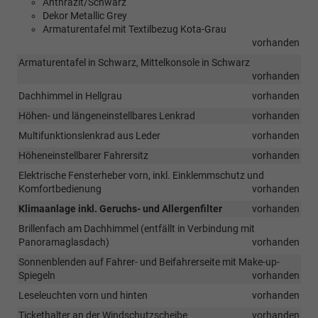
Anthrazit/Schwarz
Dekor Metallic Grey
Armaturentafel mit Textilbezug Kota-Grau
vorhanden
Armaturentafel in Schwarz, Mittelkonsole in Schwarz
vorhanden
Dachhimmel in Hellgrau
vorhanden
Höhen- und längeneinstellbares Lenkrad
vorhanden
Multifunktionslenkrad aus Leder
vorhanden
Höheneinstellbarer Fahrersitz
vorhanden
Elektrische Fensterheber vorn, inkl. Einklemmschutz und
Komfortbedienung
vorhanden
Klimaanlage inkl. Geruchs- und Allergenfilter
vorhanden
Brillenfach am Dachhimmel (entfällt in Verbindung mit
Panoramaglasdach)
vorhanden
Sonnenblenden auf Fahrer- und Beifahrerseite mit Make-up-
Spiegeln
vorhanden
Leseleuchten vorn und hinten
vorhanden
Tickethalter an der Windschutzscheibe
vorhanden