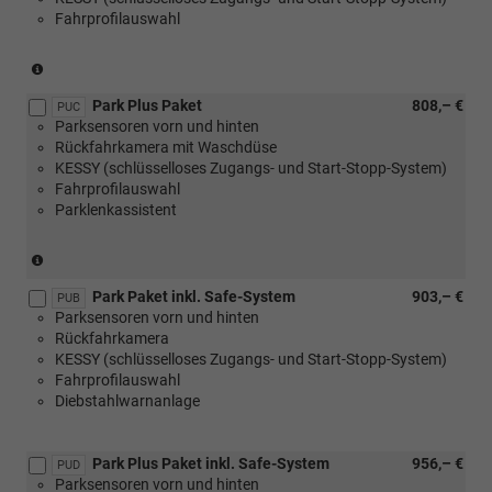
Fahrprofilauswahl
Selection
Lodge
oder
(nicht
[WQ8]
in
Design
Park Plus Paket
808,– €
Verbindung
PUC
Selection
Parksensoren vorn und hinten
mit
Dynamic)
Rückfahrkamera mit Waschdüse
1.0
KESSY (schlüsselloses Zugangs- und Start-Stopp-System)
MPI
Fahrprofilauswahl
59
Parklenkassistent
kW)
(nicht
in
Park Paket inkl. Safe-System
903,– €
Verbindung
PUB
Parksensoren vorn und hinten
mit
Rückfahrkamera
1.0
KESSY (schlüsselloses Zugangs- und Start-Stopp-System)
MPI
Fahrprofilauswahl
59
Diebstahlwarnanlage
kW)
Park Plus Paket inkl. Safe-System
956,– €
PUD
Parksensoren vorn und hinten