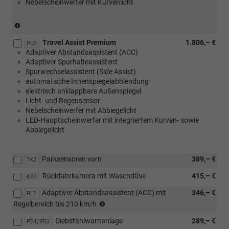
Nebelscheinwerfer mit Kurvenlicht
(nicht
in
Travel Assist Premium
1.806,– €
Verbindung
PU3
Adaptiver Abstandsassistent (ACC)
mit
Adaptiver Spurhalteassistent
1.0
Spurwechselassistent (Side Assist)
MPI
automatische Innenspiegelabblendung
59
elektrisch anklappbare Außenspiegel
kW)
Licht- und Regensensor
Nebelscheinwerfer mit Abbiegelicht
LED-Hauptscheinwerfer mit integriertem Kurven- sowie
Abbiegelicht
Parksensoren vorn
389,– €
7X2
Rückfahrkamera mit Waschdüse
415,– €
KA2
Adaptiver Abstandsassistent (ACC) mit
346,– €
PL2
(nicht
Regelbereich bis 210 km/h
in
Diebstahlwarnanlage
289,– €
Verbindung
PD1/PD3