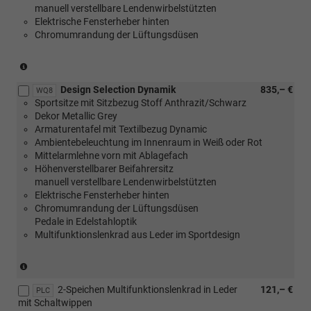
manuell verstellbare Lendenwirbelstützten
Travel
Elektrische Fensterheber hinten
Assist
Chromumrandung der Lüftungsdüsen
Premium)
(nicht
in
Design Selection Dynamik
835,– €
Verbindung
WQ8
Sportsitze mit Sitzbezug Stoff Anthrazit/Schwarz
mit
Dekor Metallic Grey
[PUV]
Armaturentafel mit Textilbezug Dynamic
Komfort
Ambientebeleuchtung im Innenraum in Weiß oder Rot
Plus
Mittelarmlehne vorn mit Ablagefach
Paket
Höhenverstellbarer Beifahrersitz
oder
manuell verstellbare Lendenwirbelstützten
[WSA]
Elektrische Fensterheber hinten
Selection
Chromumrandung der Lüftungsdüsen
Plus
Pedale in Edelstahloptik
Paket))
Multifunktionslenkrad aus Leder im Sportdesign
(nicht
in
2-Speichen Multifunktionslenkrad in Leder
121,– €
Verbindung
PLC
mit Schaltwippen
mit