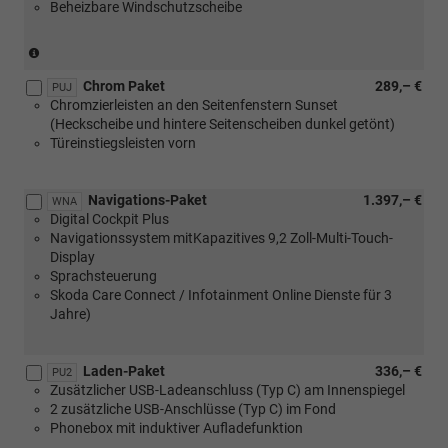
Beheizbare Windschutzscheibe
[PLI]
Multifunktionslenkräder,
beheizbar)
(nur
mit
Chrom Paket
289,– €
[PLD]
PUJ
Chromzierleisten an den Seitenfenstern Sunset
oder
(Heckscheibe und hintere Seitenscheiben dunkel getönt)
[PLE]
Türeinstiegsleisten vorn
oder
[PLH]
oder
Navigations-Paket
1.397,– €
[PLI]
WNA
Digital Cockpit Plus
Multifunktionslenkräder,
Navigationssystem mitKapazitives 9,2 Zoll-Multi-Touch-
beheizbar)
Display
Sprachsteuerung
Skoda Care Connect / Infotainment Online Dienste für 3
Jahre)
Laden-Paket
336,– €
PU2
Zusätzlicher USB-Ladeanschluss (Typ C) am Innenspiegel
2 zusätzliche USB-Anschlüsse (Typ C) im Fond
Phonebox mit induktiver Aufladefunktion