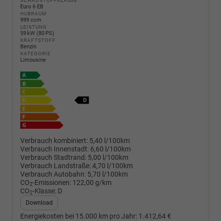
SCHADSTOFFKLASSE
Euro 6 EB
HUBRAUM
999 ccm
LEISTUNG
59 kW (80 PS)
KRAFTSTOFF
Benzin
KATEGORIE
Limousine
Verbrauch kombiniert:
5,40 l/100km
Verbrauch Innenstadt:
6,60 l/100km
Verbrauch Stadtrand:
5,00 l/100km
Verbrauch Landstraße:
4,70 l/100km
Verbrauch Autobahn:
5,70 l/100km
CO
-Emissionen:
122,00 g/km
2
CO
-Klasse:
D
2
Download
Energiekosten bei 15.000 km pro Jahr:
1.412,64 €