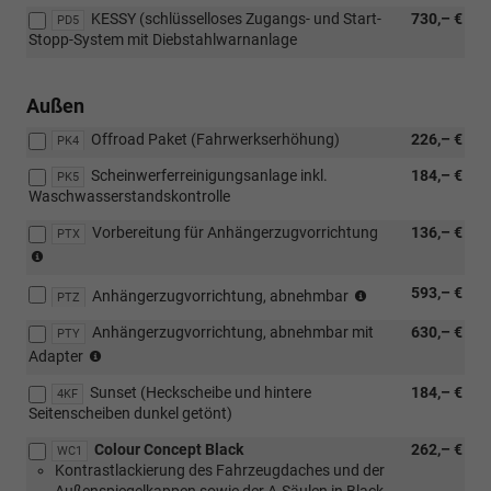
mit
KESSY (schlüsselloses Zugangs- und Start-
730,– €
PD5
1.0
Stopp-System mit Diebstahlwarnanlage
MPI
59
kW)
Außen
Offroad Paket (Fahrwerkserhöhung)
226,– €
PK4
Scheinwerferreinigungsanlage inkl.
184,– €
PK5
Waschwasserstandskontrolle
Vorbereitung für Anhängerzugvorrichtung
136,– €
PTX
(nicht
in
(nicht
593,– €
Verbindung
Anhängerzugvorrichtung, abnehmbar
PTZ
in
mit
Anhängerzugvorrichtung, abnehmbar mit
630,– €
Verbindung
PTY
[WC2]
(nicht
mit
Adapter
Colour
in
[WC2]
Concept
Sunset (Heckscheibe und hintere
184,– €
Verbindung
4KF
Colour
Grey)
Seitenscheiben dunkel getönt)
mit
Concept
[WC2]
Grey)
Colour Concept Black
262,– €
WC1
Colour
Kontrastlackierung des Fahrzeugdaches und der
Concept
Außenspiegelkappen sowie der A-Säulen in Black-