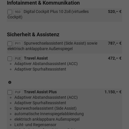
Infotainment & Kommunikation
Paket
Winter
Zonen)
sowie
oder
Premium
inkl.
Geruchs-
Digital Cockpit Plus 10 Zoll (virtuelles
520,– €
9S0
[PUI]
Paket)
Feuchtigkeitssensor
und
Cockpit)
Winter
sowie
Allergenfilter
Premium
Geruchs-
oder
Paket)
und
[PUH]
Sicherheit & Assistenz
Allergenfilter
Winter
oder
Plus
Spurwechselassistent (Side Assist) sowie
787,– €
PY1
[PUH]
Paket
elektrisch anklappbare Außenspiegel
Winter
oder
Travel Assist
472,– €
Plus
PUE
[PUI]
Adaptiver Abstandsassistent (ACC)
Paket
Winter
Adaptiver Spurhalteassistent
oder
Premium
[PUI]
Paket)
Winter
(nicht
Premium
in
Paket)
Travel Assist Plus
1.150,– €
Verbindung
PUF
Adaptiver Abstandsassistent (ACC)
mit
Adaptiver Spurhalteassistent
1.0
Spurwechselassistent (Side Assist)
MPI
automatische Innenspiegelabblendung
59
elektrisch anklappbare Außenspiegel
kW)
Licht- und Regensensor