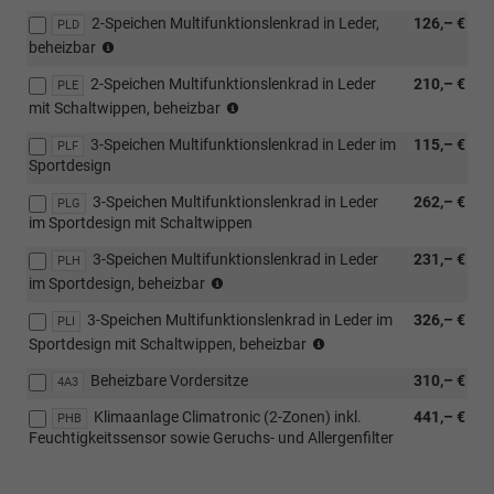
[PUV]
2-Speichen Multifunktionslenkrad in Leder,
126,– €
PLD
Komfort
(nur
beheizbar
Plus
in
Paket
2-Speichen Multifunktionslenkrad in Leder
210,– €
Verbindung
PLE
oder
(nur
mit
mit Schaltwippen, beheizbar
[WSA]
in
[PHB]
Selection
3-Speichen Multifunktionslenkrad in Leder im
115,– €
Verbindung
PLF
Klimaanlage
Plus
Sportdesign
mit
Climatronic
Paket))
[PHB]
(2-
3-Speichen Multifunktionslenkrad in Leder
262,– €
PLG
Klimaanlage
Zonen)
im Sportdesign mit Schaltwippen
Climatronic
inkl.
(2-
Feuchtigkeitssensor
3-Speichen Multifunktionslenkrad in Leder
231,– €
PLH
Zonen)
sowie
(nur
im Sportdesign, beheizbar
inkl.
Geruchs-
in
Feuchtigkeitssensor
und
3-Speichen Multifunktionslenkrad in Leder im
326,– €
Verbindung
PLI
sowie
Allergenfilter
(nur
mit
Sportdesign mit Schaltwippen, beheizbar
Geruchs-
oder
in
[PHB]
und
[PUH]
Beheizbare Vordersitze
310,– €
Verbindung
4A3
Klimaanlage
Allergenfilter
Winter
mit
Climatronic
Klimaanlage Climatronic (2-Zonen) inkl.
441,– €
oder
PHB
Plus
[PHB]
(2-
Feuchtigkeitssensor sowie Geruchs- und Allergenfilter
[PUH]
Paket
Klimaanlage
Zonen)
Winter
oder
Climatronic
inkl.
Plus
[PUI]
(2-
Feuchtigkeitssensor