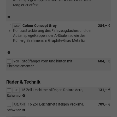
Grey)
MagicPerleffekt
(nur
in
Colour Concept Grey
284,– €
Verbindung
WC2
Kontrastlackierung des Fahrzeugdaches und der
mit
Außenspiegelkappen, der A-Säulen sowie des
[PJ5]
Kühlergrillrahmens in Graphite-Grau Metallic
oder
[PX8]
Leichtmetallräder
(nur
in
in
Schwarz)
Stoßfänger vorn und hinten mit
604,– €
Verbindung
YCB
Chromelementen
mit
[PJ6]
oder
Räder & Technik
[PX9]
Leichtmetallräder
15 Zoll Leichtmetallfelgen Rotare Aero,
131,– €
PJ3
in
(nur
Schwarz
Grau)
in
nicht
16 Zoll Leichtmetallfelgen Proxima,
709,– €
Verbindung
PJ5/PX5
in
(nur
mit
Schwarz
Verbindung
in
[WSA]
mit