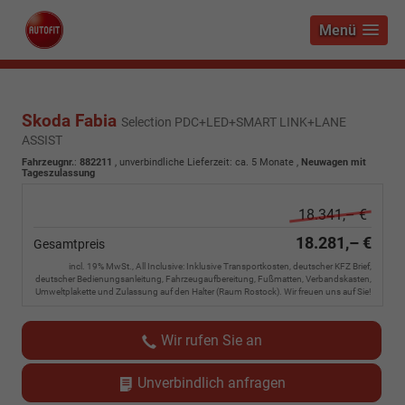
Menü
Skoda Fabia
Selection PDC+LED+SMART LINK+LANE
ASSIST
Fahrzeugnr.
:
882211
, unverbindliche Lieferzeit: ca. 5 Monate ,
Neuwagen mit
Tageszulassung
18.341,– €
18.281,– €
Gesamtpreis
incl. 19% MwSt., All Inclusive: Inklusive Transportkosten, deutscher KFZ Brief,
deutscher Bedienungsanleitung, Fahrzeugaufbereitung, Fußmatten, Verbandskasten,
Umweltplakette und Zulassung auf den Halter (Raum Rostock). Wir freuen uns auf Sie!
Wir rufen Sie an
Unverbindlich anfragen