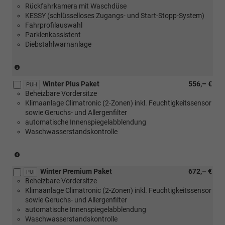
Rückfahrkamera mit Waschdüse
KESSY (schlüsselloses Zugangs- und Start-Stopp-System)
Fahrprofilauswahl
Parklenkassistent
Diebstahlwarnanlage
(nicht
in
Winter Plus Paket
556,– €
Verbindung
PUH
Beheizbare Vordersitze
mit
Klimaanlage Climatronic (2-Zonen) inkl. Feuchtigkeitssensor
1.0
sowie Geruchs- und Allergenfilter
MPI
automatische Innenspiegelabblendung
59
Waschwasserstandskontrolle
kW)
(nur
mit
Winter Premium Paket
672,– €
[PLD]
PUI
Beheizbare Vordersitze
oder
Klimaanlage Climatronic (2-Zonen) inkl. Feuchtigkeitssensor
[PLE]
sowie Geruchs- und Allergenfilter
oder
automatische Innenspiegelabblendung
[PLH]
Waschwasserstandskontrolle
oder