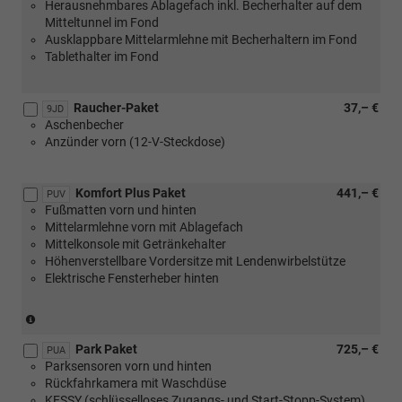
Herausnehmbares Ablagefach inkl. Becherhalter auf dem
[3GD]
Mitteltunnel im Fond
Variabler
Ausklappbare Mittelarmlehne mit Becherhaltern im Fond
Ladeboden
Tablethalter im Fond
im
Kofferraum)
Raucher-Paket
37,– €
9JD
Aschenbecher
Anzünder vorn (12-V-Steckdose)
Komfort Plus Paket
441,– €
PUV
Fußmatten vorn und hinten
Mittelarmlehne vorn mit Ablagefach
Mittelkonsole mit Getränkehalter
Höhenverstellbare Vordersitze mit Lendenwirbelstütze
Elektrische Fensterheber hinten
(nicht
in
Park Paket
725,– €
Verbindung
PUA
Parksensoren vorn und hinten
mit
Rückfahrkamera mit Waschdüse
[WQ3]
KESSY (schlüsselloses Zugangs- und Start-Stopp-System)
Design