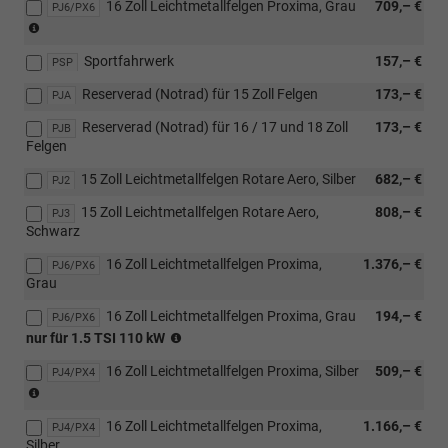
16 Zoll Leichtmetallfelgen Proxima, Grau
709,– €
Verbindung
PJ6/PX6
Selection
[PTX]
(nur
mit
Plus
Vorbereitung
in
[WSA]
Paket)
für
Sportfahrwerk
157,– €
Verbindung
PSP
Selection
Anhängerzugvorrichtung
mit
Plus
oder
Reserverad (Notrad) für 15 Zoll Felgen
173,– €
PJA
[WSA]
Paket)
[PTY]
Selection
Reserverad (Notrad) für 16 / 17 und 18 Zoll
173,– €
Anhängerzugvorrichtung,
PJB
Plus
Felgen
abnehmbar
Paket)
mit
15 Zoll Leichtmetallfelgen Rotare Aero, Silber
682,– €
PJ2
Adapter
oder
15 Zoll Leichtmetallfelgen Rotare Aero,
808,– €
PJ3
[PTZ]
Schwarz
Anhängerzugvorrichtung,
abnehmbar)
16 Zoll Leichtmetallfelgen Proxima,
1.376,– €
PJ6/PX6
Grau
16 Zoll Leichtmetallfelgen Proxima, Grau
194,– €
PJ6/PX6
(nur
nur für 1.5 TSI 110 kW
in
16 Zoll Leichtmetallfelgen Proxima, Silber
509,– €
Verbindung
PJ4/PX4
(nur
mit
in
1.5
16 Zoll Leichtmetallfelgen Proxima,
1.166,– €
Verbindung
PJ4/PX4
TSI
Silber
mit