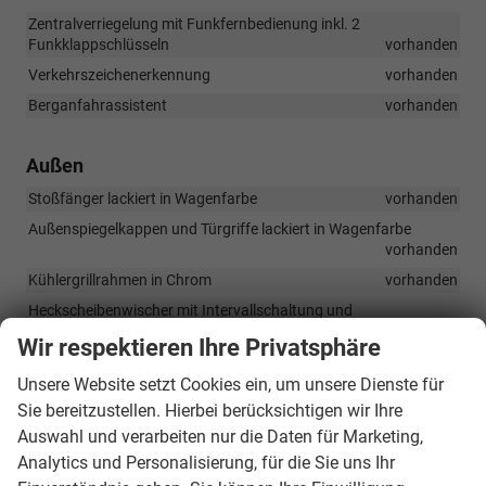
Zentralverriegelung mit Funkfernbedienung inkl. 2
Funkklappschlüsseln
vorhanden
Verkehrszeichenerkennung
vorhanden
Berganfahrassistent
vorhanden
Außen
Stoßfänger lackiert in Wagenfarbe
vorhanden
Außenspiegelkappen und Türgriffe lackiert in Wagenfarbe
vorhanden
Kühlergrillrahmen in Chrom
vorhanden
Heckscheibenwischer mit Intervallschaltung und
Scheibenwaschanlage
vorhanden
Wir respektieren Ihre Privatsphäre
LED-Hauptscheinwerfer
vorhanden
Unsere Website setzt Cookies ein, um unsere Dienste für
LED-Tagfahrlicht, in die Hauptscheinwerfer integriert
Sie bereitzustellen. Hierbei berücksichtigen wir Ihre
vorhanden
Auswahl und verarbeiten nur die Daten für Marketing,
LED-Seitenblinker, integriert in den Außenspiegeln
vorhanden
Analytics und Personalisierung, für die Sie uns Ihr
LED-Heckleuchten
vorhanden