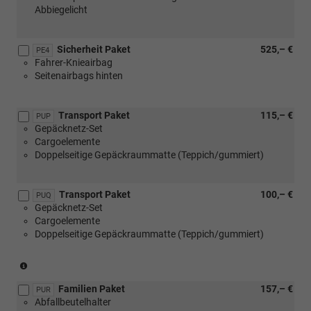
Abbiegelicht
Sicherheit Paket
525,– €
PE4
Fahrer-Knieairbag
Seitenairbags hinten
Transport Paket
115,– €
PUP
Gepäcknetz-Set
Cargoelemente
Doppelseitige Gepäckraummatte (Teppich/gummiert)
Transport Paket
100,– €
PUQ
Gepäcknetz-Set
Cargoelemente
Doppelseitige Gepäckraummatte (Teppich/gummiert)
(nur
in
Familien Paket
157,– €
Verbindung
PUR
Abfallbeutelhalter
mit