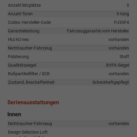
Anzahl Sitzplätze
5
Anzahl Türen
5-türig
Codes: Hersteller-Code
PJ3DF4
Garantieleistung
Fahrzeuggarantie vom Hersteller
HU/AU neu
vorhanden
Nichtraucher-Fahrzeug
vorhanden
Polsterung
Stoff
Qualitätssiegel
BVFK-Siegel
Rußpartikelfilter / SCR
vorhanden
Zustand, Beschaffenheit
Scheckheftgepflegt
Serienausstattungen
Innen
Nichtraucher-Fahrzeug
vorhanden
Design Selection Loft