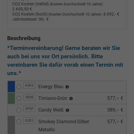
CO2 Kosten (mittel)
:
(Kosten Durchschnitt 10 Jahre)
2.650,50 €
CO2 Kosten (hoch)
:
4.092,- €
(Kosten Durchschnitt 10 Jahre)
Jahressteuer:
90,- €
Beschreibung
*Terminvereinbarung! Gerne beraten wir Sie
auch bei uns vor Ort persönlich. Bitte
vereinbaren Sie dafür vorab einen Termin mit
uns.*
K4K4
Energy Blau
0B0B
Timiano-Grün
577,– €
9P9P
Candy Weiß
389,– €
B3B3
Smokey Diamond-Silber
577,– €
Metallic