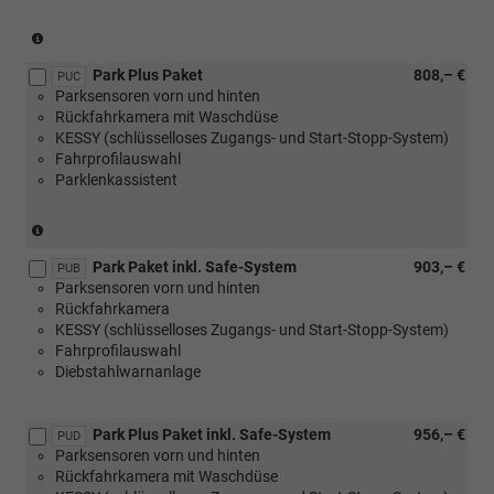
Lodge
oder
(nicht
[WQ8]
in
Design
Park Plus Paket
808,– €
Verbindung
PUC
Selection
Parksensoren vorn und hinten
mit
Dynamic)
Rückfahrkamera mit Waschdüse
1.0
KESSY (schlüsselloses Zugangs- und Start-Stopp-System)
MPI
Fahrprofilauswahl
59
Parklenkassistent
kW)
(nicht
in
Park Paket inkl. Safe-System
903,– €
Verbindung
PUB
Parksensoren vorn und hinten
mit
Rückfahrkamera
1.0
KESSY (schlüsselloses Zugangs- und Start-Stopp-System)
MPI
Fahrprofilauswahl
59
Diebstahlwarnanlage
kW)
Park Plus Paket inkl. Safe-System
956,– €
PUD
Parksensoren vorn und hinten
Rückfahrkamera mit Waschdüse