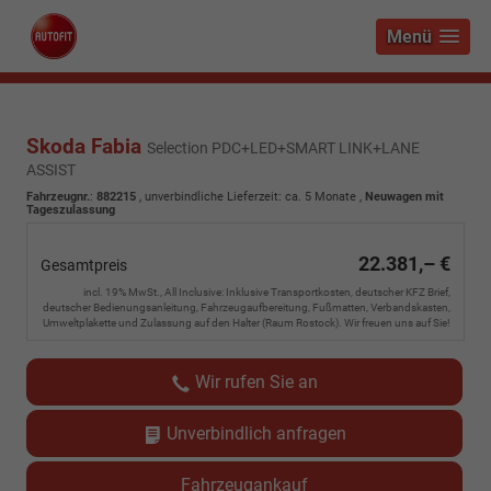
Menü
Skoda Fabia
Selection PDC+LED+SMART LINK+LANE
ASSIST
Fahrzeugnr.
:
882215
, unverbindliche Lieferzeit: ca. 5 Monate ,
Neuwagen mit
Tageszulassung
22.381,– €
Gesamtpreis
incl. 19% MwSt., All Inclusive: Inklusive Transportkosten, deutscher KFZ Brief,
deutscher Bedienungsanleitung, Fahrzeugaufbereitung, Fußmatten, Verbandskasten,
Umweltplakette und Zulassung auf den Halter (Raum Rostock). Wir freuen uns auf Sie!
Wir rufen Sie an
Unverbindlich anfragen
Fahrzeugankauf