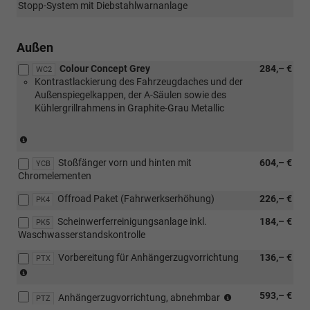
Stopp-System mit Diebstahlwarnanlage
MPI
59
kW)
Außen
Colour Concept Grey
284,– €
WC2
Kontrastlackierung des Fahrzeugdaches und der
Außenspiegelkappen, der A-Säulen sowie des
Kühlergrillrahmens in Graphite-Grau Metallic
(nur
in
Stoßfänger vorn und hinten mit
604,– €
Verbindung
YCB
Chromelementen
mit
[PJ6]
Offroad Paket (Fahrwerkserhöhung)
226,– €
PK4
oder
[PX9]
Scheinwerferreinigungsanlage inkl.
184,– €
PK5
Leichtmetallräder
Waschwasserstandskontrolle
in
Grau)
Vorbereitung für Anhängerzugvorrichtung
136,– €
PTX
nicht
(nicht
in
in
Verbindung
(nicht
593,– €
Verbindung
Anhängerzugvorrichtung, abnehmbar
PTZ
mit
in
mit