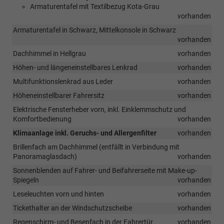
Armaturentafel mit Textilbezug Kota-Grau
vorhanden
Armaturentafel in Schwarz, Mittelkonsole in Schwarz
vorhanden
Dachhimmel in Hellgrau
vorhanden
Höhen- und längeneinstellbares Lenkrad
vorhanden
Multifunktionslenkrad aus Leder
vorhanden
Höheneinstellbarer Fahrersitz
vorhanden
Elektrische Fensterheber vorn, inkl. Einklemmschutz und
Komfortbedienung
vorhanden
Klimaanlage inkl. Geruchs- und Allergenfilter
vorhanden
Brillenfach am Dachhimmel (entfällt in Verbindung mit
Panoramaglasdach)
vorhanden
Sonnenblenden auf Fahrer- und Beifahrerseite mit Make-up-
Spiegeln
vorhanden
Leseleuchten vorn und hinten
vorhanden
Tickethalter an der Windschutzscheibe
vorhanden
Regenschirm- und Besenfach in der Fahrertür
vorhanden