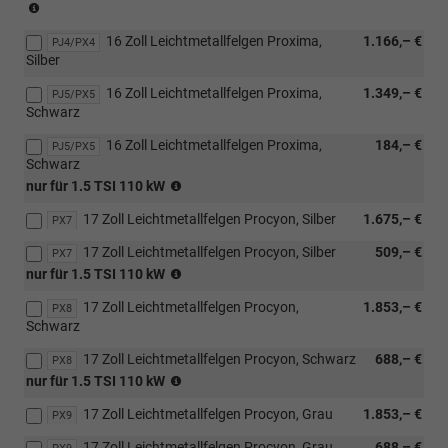
(nur
in
16 Zoll Leichtmetallfelgen Proxima,
1.166,– €
Verbindung
PJ4/PX4
Silber
mit
[WSA]
16 Zoll Leichtmetallfelgen Proxima,
1.349,– €
PJ5/PX5
Selection
Schwarz
Plus
Paket)
16 Zoll Leichtmetallfelgen Proxima,
184,– €
PJ5/PX5
Schwarz
(nur
nur für 1.5 TSI 110 kW
in
17 Zoll Leichtmetallfelgen Procyon, Silber
1.675,– €
Verbindung
PX7
mit
17 Zoll Leichtmetallfelgen Procyon, Silber
509,– €
PX7
1.5
(nur
nur für 1.5 TSI 110 kW
TSI
in
110
17 Zoll Leichtmetallfelgen Procyon,
1.853,– €
Verbindung
PX8
kW)
Schwarz
mit
1.5
17 Zoll Leichtmetallfelgen Procyon, Schwarz
688,– €
PX8
TSI
(nur
nur für 1.5 TSI 110 kW
110
in
kW)
17 Zoll Leichtmetallfelgen Procyon, Grau
1.853,– €
Verbindung
PX9
mit
17 Zoll Leichtmetallfelgen Procyon, Grau
688,– €