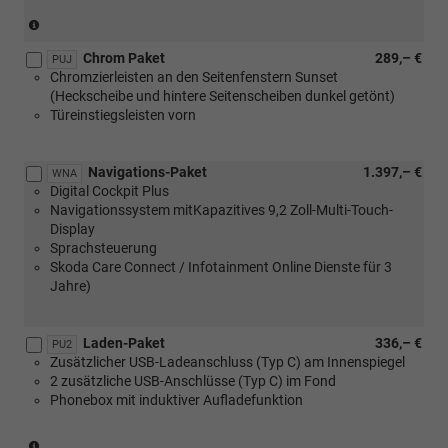
beheizbar)
(nur
mit
Chrom Paket
289,– €
[PLD]
PUJ
Chromzierleisten an den Seitenfenstern Sunset
oder
(Heckscheibe und hintere Seitenscheiben dunkel getönt)
[PLE]
Türeinstiegsleisten vorn
oder
[PLH]
oder
Navigations-Paket
1.397,– €
[PLI]
WNA
Digital Cockpit Plus
Multifunktionslenkräder,
Navigationssystem mitKapazitives 9,2 Zoll-Multi-Touch-
beheizbar)
Display
Sprachsteuerung
Skoda Care Connect / Infotainment Online Dienste für 3
Jahre)
Laden-Paket
336,– €
PU2
Zusätzlicher USB-Ladeanschluss (Typ C) am Innenspiegel
2 zusätzliche USB-Anschlüsse (Typ C) im Fond
Phonebox mit induktiver Aufladefunktion
(nur