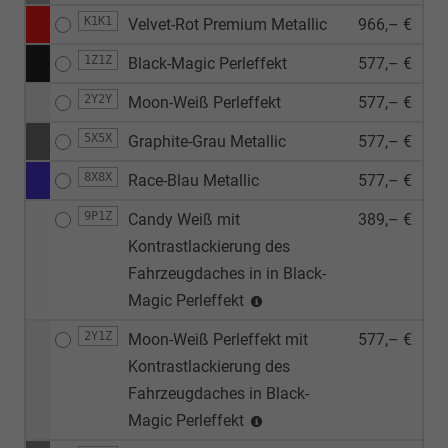
K1K1
Velvet-Rot Premium Metallic
966,– €
1Z1Z
Black-Magic Perleffekt
577,– €
2Y2Y
Moon-Weiß Perleffekt
577,– €
5X5X
Graphite-Grau Metallic
577,– €
8X8X
Race-Blau Metallic
577,– €
9P1Z
Candy Weiß mit
389,– €
Kontrastlackierung des
Fahrzeugdaches in in Black-
Magic Perleffekt
2Y1Z
Moon-Weiß Perleffekt mit
577,– €
Kontrastlackierung des
Fahrzeugdaches in Black-
Magic Perleffekt