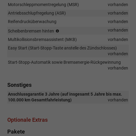
TSI
Motorschleppmomentregelung (MSR)
vorhanden
110
Antriebsschlupfregelung (ASR)
kW)
vorhanden
Reifendrucküberwachung
vorhanden
(nur
vorhanden
Scheibenbremsen hinten
in
Multikollisionsbremsassistent (MKB)
vorhanden
Verbindung
mit
Easy Start (Start-Stopp-Taste anstelle des Zündschlosses)
1.0
vorhanden
TSI
Start-Stopp-Automatik sowie Bremsenergie-Rückgewinnung
85
vorhanden
kW
und
1.5
Sonstiges
TSI
110
Anschlussgarantie 3 Jahre (auf insgesamt 5 Jahre bis max.
kW)
100.000 km Gesamtfahrleistung)
vorhanden
Optionale Extras
Pakete