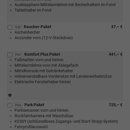
Ausklappbare Mittelarmlehne mit Becherhaltern im Fond
Ladeboden
Tablethalter im Fond
im
Kofferraum)
Raucher-Paket
37,– €
9JD
Aschenbecher
Anzünder vorn (12-V-Steckdose)
Komfort Plus Paket
441,– €
PUV
Fußmatten vorn und hinten
Mittelarmlehne vorn mit Ablagefach
Mittelkonsole mit Getränkehalter
Höhenverstellbare Vordersitze mit Lendenwirbelstütze
Elektrische Fensterheber hinten
(nicht
in
Park Paket
725,– €
Verbindung
PUA
Parksensoren vorn und hinten
mit
Rückfahrkamera mit Waschdüse
[WQ3]
KESSY (schlüsselloses Zugangs- und Start-Stopp-System)
Design
Fahrprofilauswahl
Selection