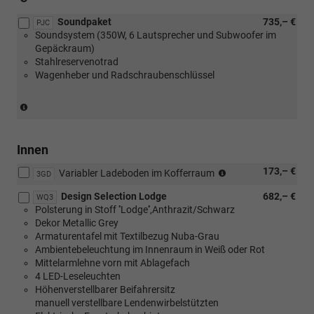
in
Soundpaket
735,– €
Verbindung
PJC
Soundsystem (350W, 6 Lautsprecher und Subwoofer im
mit
Gepäckraum)
[PUV]
Stahlreservenotrad
Komfort
Wagenheber und Radschraubenschlüssel
Plus
Paket
oder
(Entfall
[WSA]
Reifenmobilitätsset)
Selection
(nur
Plus
in
Innen
Paket))
Verbindung
(nur
173,– €
mit
Variabler Ladeboden im Kofferraum
3GD
in
[PY1]
Design Selection Lodge
682,– €
Verbindung
Spurwechselassistent
WQ3
Polsterung in Stoff ''Lodge'',Anthrazit/Schwarz
mit
oder
Dekor Metallic Grey
[PUQ]
[PUF]
Armaturentafel mit Textilbezug Nuba-Grau
Transport
Travel
Ambientebeleuchtung im Innenraum in Weiß oder Rot
Paket)
Assist
Mittelarmlehne vorn mit Ablagefach
Plus
4 LED-Leseleuchten
oder
Höhenverstellbarer Beifahrersitz
[PU3]
manuell verstellbare Lendenwirbelstützten
Travel