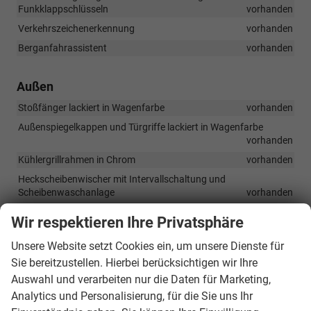
Funkklappschlüsseln
vorhanden
Verkehrszeichenerkennung
vorhanden
Berganfahrassistent
vorhanden
Außen
Stoßfänger lackiert in Wagenfarbe
vorhanden
Außenspiegelkappen und Türgriffe lackiert in Wagenfarbe
vorhanden
Kühlergrillrahmen in Chrom
vorhanden
Heckscheibenwischer mit Intervallschaltung und
Scheibenwaschanlage
vorhanden
LED-Hauptscheinwerfer
vorhanden
Wir respektieren Ihre Privatsphäre
LED-Tagfahrlicht, in die Hauptscheinwerfer integriert
vorhanden
Unsere Website setzt Cookies ein, um unsere Dienste für
Sie bereitzustellen. Hierbei berücksichtigen wir Ihre
LED-Seitenblinker, integriert in den Außenspiegeln
vorhanden
Auswahl und verarbeiten nur die Daten für Marketing,
LED-Heckleuchten
vorhanden
Analytics und Personalisierung, für die Sie uns Ihr
Nebelscheinwerfer
vorhanden