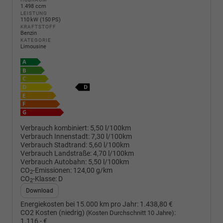
1.498 ccm
LEISTUNG
110 kW (150 PS)
KRAFTSTOFF
Benzin
KATEGORIE
Limousine
Verbrauch kombiniert:
5,50 l/100km
Verbrauch Innenstadt:
7,30 l/100km
Verbrauch Stadtrand:
5,60 l/100km
Verbrauch Landstraße:
4,70 l/100km
Verbrauch Autobahn:
5,50 l/100km
CO
-Emissionen:
124,00 g/km
2
CO
-Klasse:
D
2
Download
Energiekosten bei 15.000 km pro Jahr:
1.438,80 €
CO2 Kosten (niedrig)
:
(Kosten Durchschnitt 10 Jahre)
1.116,- €