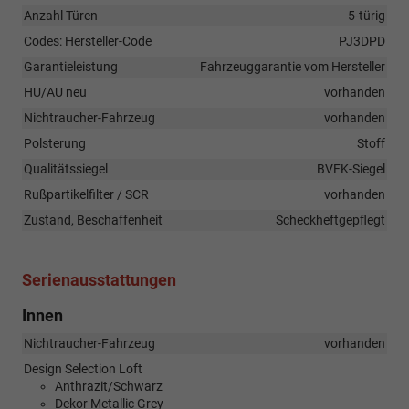
Anzahl Türen
5-türig
Codes: Hersteller-Code
PJ3DPD
Garantieleistung
Fahrzeuggarantie vom Hersteller
HU/AU neu
vorhanden
Nichtraucher-Fahrzeug
vorhanden
Polsterung
Stoff
Qualitätssiegel
BVFK-Siegel
Rußpartikelfilter / SCR
vorhanden
Zustand, Beschaffenheit
Scheckheftgepflegt
Serienausstattungen
Innen
Nichtraucher-Fahrzeug
vorhanden
Design Selection Loft
Anthrazit/Schwarz
Dekor Metallic Grey