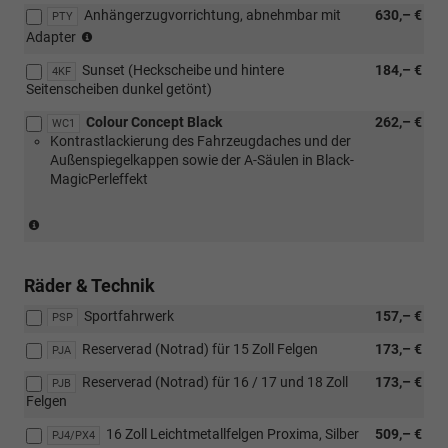
Anhängerzugvorrichtung, abnehmbar mit
630,– €
[PTX]
Verbindung
PTY
[WC2]
(nicht
Vorbereitung
mit
Adapter
Colour
in
für
[WC2]
Concept
Sunset (Heckscheibe und hintere
184,– €
Verbindung
4KF
Anhängerzugvorrichtung
Colour
Grey)
Seitenscheiben dunkel getönt)
mit
oder
Concept
[WC2]
[PTY]
Grey)
Colour Concept Black
262,– €
WC1
Colour
Anhängerzugvorrichtung,
Kontrastlackierung des Fahrzeugdaches und der
Concept
abnehmbar
Außenspiegelkappen sowie der A-Säulen in Black-
Grey)
mit
MagicPerleffekt
Adapter
oder
(nur
[PTZ]
in
Anhängerzugvorrichtung,
Verbindung
abnehmbar)
mit
Räder & Technik
[PJ5]
Sportfahrwerk
157,– €
oder
PSP
[PX8]
Reserverad (Notrad) für 15 Zoll Felgen
173,– €
PJA
Leichtmetallräder
in
Reserverad (Notrad) für 16 / 17 und 18 Zoll
173,– €
PJB
Schwarz)
Felgen
16 Zoll Leichtmetallfelgen Proxima, Silber
509,– €
PJ4/PX4