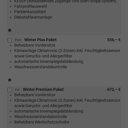
KESSY (schlüsselloses Zugangs- und Start-Stopp-System)
Fahrprofilauswahl
Parklenkassistent
Diebstahlwarnanlage
(nicht
in
Winter Plus Paket
556,– €
Verbindung
PUH
Beheizbare Vordersitze
mit
Klimaanlage Climatronic (2-Zonen) inkl. Feuchtigkeitssensor
1.0
sowie Geruchs- und Allergenfilter
MPI
automatische Innenspiegelabblendung
59
Waschwasserstandskontrolle
kW)
(nur
mit
Winter Premium Paket
672,– €
[PLD]
PUI
Beheizbare Vordersitze
oder
Klimaanlage Climatronic (2-Zonen) inkl. Feuchtigkeitssensor
[PLE]
sowie Geruchs- und Allergenfilter
oder
automatische Innenspiegelabblendung
[PLH]
Waschwasserstandskontrolle
oder
Beheizbare Windschutzscheibe
[PLI]
Multifunktionslenkräder,