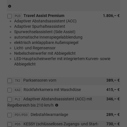
(nicht
in
Travel Assist Premium
1.806,– €
Verbindung
PU3
Adaptiver Abstandsassistent (ACC)
mit
Adaptiver Spurhalteassistent
1.0
Spurwechselassistent (Side Assist)
MPI
automatische Innenspiegelabblendung
59
elektrisch anklappbare Außenspiegel
kW)
Licht- und Regensensor
Nebelscheinwerfer mit Abbiegelicht
LED-Hauptscheinwerfer mit integriertem Kurven- sowie
Abbiegelicht
Parksensoren vorn
389,– €
7X2
Rückfahrkamera mit Waschdüse
415,– €
KA2
Adaptiver Abstandsassistent (ACC) mit
346,– €
PL2
(nicht
Regelbereich bis 210 km/h
in
Diebstahlwarnanlage
289,– €
Verbindung
PD1/PD3
mit
KESSY (schlüsselloses Zugangs- und Start-
730,– €
PD5
1.0