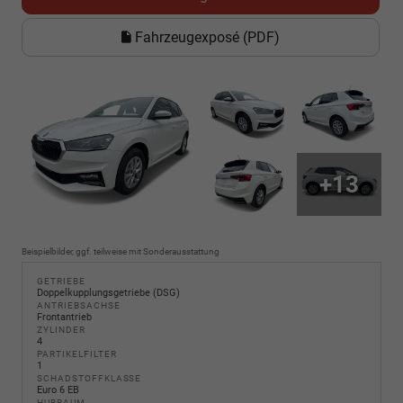
Fahrzeugexposé (PDF)
+13
Beispielbilder, ggf. teilweise mit Sonderausstattung
GETRIEBE
Doppelkupplungsgetriebe (DSG)
ANTRIEBSACHSE
Frontantrieb
ZYLINDER
4
PARTIKELFILTER
1
SCHADSTOFFKLASSE
Euro 6 EB
HUBRAUM