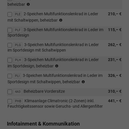
(nur
beheizbar
Plus
in
Paket
2-Speichen Multifunktionslenkrad in Leder
210,– €
Verbindung
PLE
oder
(nur
mit
mit Schaltwippen, beheizbar
[WSA]
in
[PHB]
Selection
3-Speichen Multifunktionslenkrad in Leder im
115,– €
Verbindung
PLF
Klimaanlage
Plus
Sportdesign
mit
Climatronic
Paket))
[PHB]
(2-
3-Speichen Multifunktionslenkrad in Leder
262,– €
PLG
Klimaanlage
Zonen)
im Sportdesign mit Schaltwippen
Climatronic
inkl.
(2-
Feuchtigkeitssensor
3-Speichen Multifunktionslenkrad in Leder
231,– €
PLH
Zonen)
sowie
(nur
im Sportdesign, beheizbar
inkl.
Geruchs-
in
Feuchtigkeitssensor
und
3-Speichen Multifunktionslenkrad in Leder im
326,– €
Verbindung
PLI
sowie
Allergenfilter
(nur
mit
Sportdesign mit Schaltwippen, beheizbar
Geruchs-
oder
in
[PHB]
und
[PUH]
Beheizbare Vordersitze
310,– €
Verbindung
4A3
Klimaanlage
Allergenfilter
Winter
mit
Climatronic
Klimaanlage Climatronic (2-Zonen) inkl.
441,– €
oder
PHB
Plus
[PHB]
(2-
Feuchtigkeitssensor sowie Geruchs- und Allergenfilter
[PUH]
Paket
Klimaanlage
Zonen)
Winter
oder
Climatronic
inkl.
Plus
[PUI]
(2-
Feuchtigkeitssensor
Infotainment & Kommunikation
Paket
Winter
Zonen)
sowie
oder