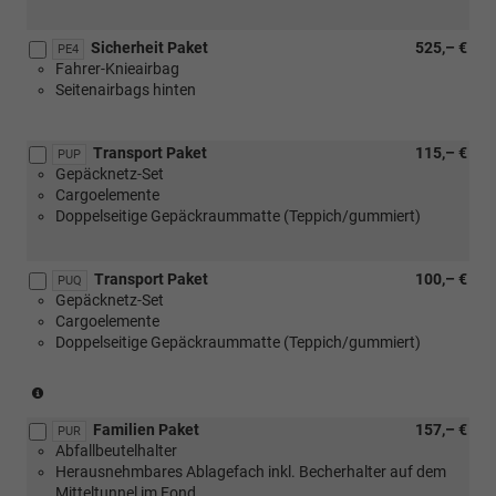
Sicherheit Paket
525,– €
PE4
Fahrer-Knieairbag
Seitenairbags hinten
Transport Paket
115,– €
PUP
Gepäcknetz-Set
Cargoelemente
Doppelseitige Gepäckraummatte (Teppich/gummiert)
Transport Paket
100,– €
PUQ
Gepäcknetz-Set
Cargoelemente
Doppelseitige Gepäckraummatte (Teppich/gummiert)
(nur
in
Familien Paket
157,– €
Verbindung
PUR
Abfallbeutelhalter
mit
Herausnehmbares Ablagefach inkl. Becherhalter auf dem
[3GD]
Mitteltunnel im Fond
Variabler