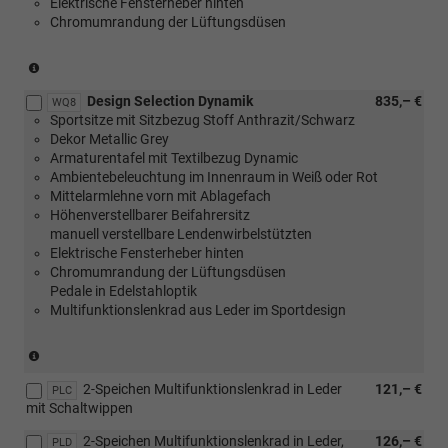
Elektrische Fensterheber hinten
Assist
Chromumrandung der Lüftungsdüsen
Premium)
(nicht
in
Design Selection Dynamik
835,– €
Verbindung
WQ8
Sportsitze mit Sitzbezug Stoff Anthrazit/Schwarz
mit
Dekor Metallic Grey
[PUV]
Armaturentafel mit Textilbezug Dynamic
Komfort
Ambientebeleuchtung im Innenraum in Weiß oder Rot
Plus
Mittelarmlehne vorn mit Ablagefach
Paket
Höhenverstellbarer Beifahrersitz
oder
manuell verstellbare Lendenwirbelstützten
[WSA]
Elektrische Fensterheber hinten
Selection
Chromumrandung der Lüftungsdüsen
Plus
Pedale in Edelstahloptik
Paket))
Multifunktionslenkrad aus Leder im Sportdesign
(nicht
in
2-Speichen Multifunktionslenkrad in Leder
121,– €
Verbindung
PLC
mit Schaltwippen
mit
[PUV]
2-Speichen Multifunktionslenkrad in Leder,
126,– €
PLD
Komfort