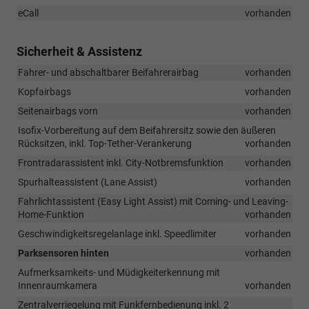
eCall
vorhanden
Sicherheit & Assistenz
Fahrer- und abschaltbarer Beifahrerairbag
vorhanden
Kopfairbags
vorhanden
Seitenairbags vorn
vorhanden
Isofix-Vorbereitung auf dem Beifahrersitz sowie den äußeren
Rücksitzen, inkl. Top-Tether-Verankerung
vorhanden
Frontradarassistent inkl. City-Notbremsfunktion
vorhanden
Spurhalteassistent (Lane Assist)
vorhanden
Fahrlichtassistent (Easy Light Assist) mit Coming- und Leaving-
Home-Funktion
vorhanden
Geschwindigkeitsregelanlage inkl. Speedlimiter
vorhanden
Parksensoren hinten
vorhanden
Aufmerksamkeits- und Müdigkeiterkennung mit
Innenraumkamera
vorhanden
Zentralverriegelung mit Funkfernbedienung inkl. 2