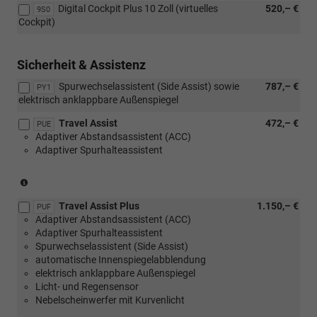
Premium
inkl.
Geruchs-
Digital Cockpit Plus 10 Zoll (virtuelles
520,– €
9S0
[PUI]
Paket)
Feuchtigkeitssensor
und
Cockpit)
Winter
sowie
Allergenfilter
Premium
Geruchs-
oder
Paket)
und
[PUH]
Sicherheit & Assistenz
Allergenfilter
Winter
oder
Plus
Spurwechselassistent (Side Assist) sowie
787,– €
PY1
[PUH]
Paket
elektrisch anklappbare Außenspiegel
Winter
oder
Travel Assist
472,– €
Plus
PUE
[PUI]
Adaptiver Abstandsassistent (ACC)
Paket
Winter
Adaptiver Spurhalteassistent
oder
Premium
[PUI]
Paket)
Winter
(nicht
Premium
in
Paket)
Travel Assist Plus
1.150,– €
Verbindung
PUF
Adaptiver Abstandsassistent (ACC)
mit
Adaptiver Spurhalteassistent
1.0
Spurwechselassistent (Side Assist)
MPI
automatische Innenspiegelabblendung
59
elektrisch anklappbare Außenspiegel
kW)
Licht- und Regensensor
Nebelscheinwerfer mit Kurvenlicht