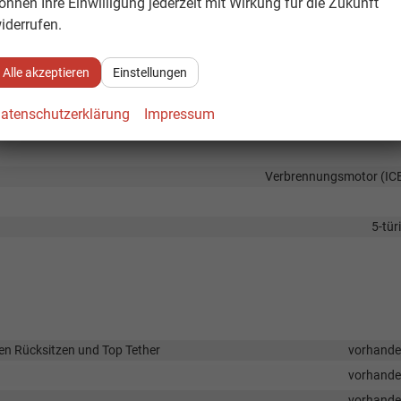
önnen Ihre Einwilligung jederzeit mit Wirkung für die Zukunft
iderrufen.
onisches Stabilitäts-Programm (ESP), Traktionskontrolle (ASR/CTS/ETS),
Alle akzeptieren
Einstellungen
15 Zo
Leichtmetallfel
atenschutzerklärung
Impressum
Verbrennungsmotor (IC
5-tür
en Rücksitzen und Top Tether
vorhand
vorhand
vorhand