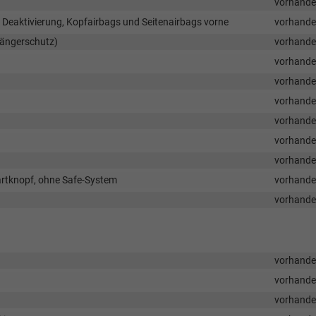
vorhand
t Deaktivierung, Kopfairbags und Seitenairbags vorne
vorhand
gängerschutz)
vorhand
vorhand
vorhand
vorhand
vorhand
vorhand
vorhand
artknopf, ohne Safe-System
vorhand
vorhand
vorhand
vorhand
vorhand