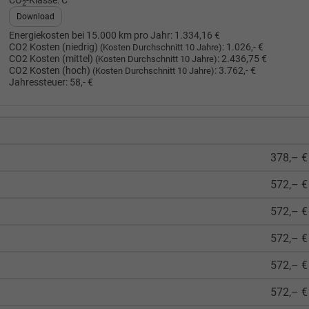
CO
-Klasse:
C
2
Download
Energiekosten bei 15.000 km pro Jahr:
1.334,16 €
CO2 Kosten (niedrig)
:
1.026,- €
(Kosten Durchschnitt 10 Jahre)
CO2 Kosten (mittel)
:
2.436,75 €
(Kosten Durchschnitt 10 Jahre)
CO2 Kosten (hoch)
:
3.762,- €
(Kosten Durchschnitt 10 Jahre)
Jahressteuer:
58,- €
378,– €
572,– €
572,– €
572,– €
572,– €
572,– €