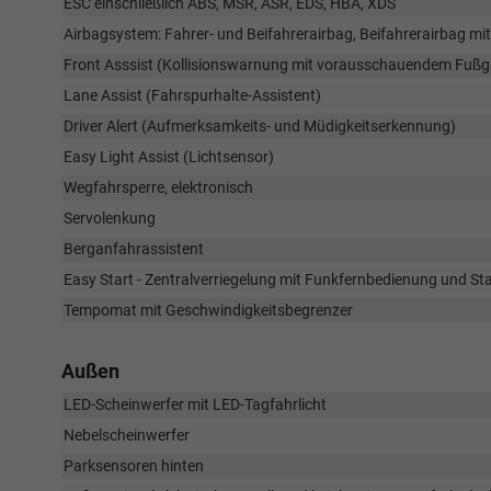
ESC einschließlich ABS, MSR, ASR, EDS, HBA, XDS
Airbagsystem: Fahrer- und Beifahrerairbag, Beifahrerairbag mi
Front Asssist (Kollisionswarnung mit vorausschauendem Fuß
Lane Assist (Fahrspurhalte-Assistent)
Driver Alert (Aufmerksamkeits- und Müdigkeitserkennung)
Easy Light Assist (Lichtsensor)
Wegfahrsperre, elektronisch
Servolenkung
Berganfahrassistent
Easy Start - Zentralverriegelung mit Funkfernbedienung und St
Tempomat mit Geschwindigkeitsbegrenzer
Außen
LED-Scheinwerfer mit LED-Tagfahrlicht
Nebelscheinwerfer
Parksensoren hinten