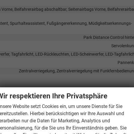
 Vorne, Beifahrerairbag abschaltbar, Seitenairbags Vorne, Beifahrerairb
stent, Spurhalteassistent, Fußgängererkennung, Müdigkeitserkennungs-
Park Distance Control hint
Servolenku
erfer, Tagfahrlicht, LED-Rückleuchten, LED-Scheinwerfer, LED-Tagfahrlic
Pannenk
Zentralverriegelung, Zentralverriegelung mit Funkfernbedienu
Wir respektieren Ihre Privatsphäre
Außenspiegel beheizbar, Außenspiegel elektrisch verstellb
Getönte Scheib
nsere Website setzt Cookies ein, um unsere Dienste für Sie
ereitzustellen. Hierbei berücksichtigen wir Ihre Auswahl und
erarbeiten nur die Daten für Marketing, Analytics und
ersonalisierung, für die Sie uns Ihr Einverständnis geben. Sie
Frontantri