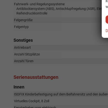
k
Fahrwerk- und Regelungssysteme
w
Antiblockiersystem (ABS), Antischlupfregelung (ASR), Elektr
Reifendruckkontrolle
Felgengröße
Felgentyp
D
Sonstiges
Antriebsart
Anzahl Sitzplätze
Anzahl Türen
Serienausstattungen
Innen
ISOFIX Kinderbefestigung auf dem Beifahrersitz und den äußer
Virtuelles Cockpit, 8 Zoll
Fensterheber vorn elektrisch