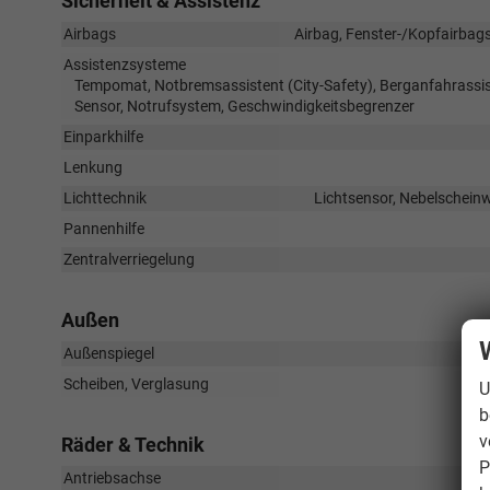
Sicherheit & Assistenz
Airbags
Airbag, Fenster-/Kopfairbags
Assistenzsysteme
Tempomat, Notbremsassistent (City-Safety), Berganfahrassi
Sensor, Notrufsystem, Geschwindigkeitsbegrenzer
Einparkhilfe
Lenkung
Lichttechnik
Lichtsensor, Nebelscheinw
Pannenhilfe
Zentralverriegelung
Außen
Außenspiegel
Scheiben, Verglasung
U
b
v
Räder & Technik
P
Antriebsachse