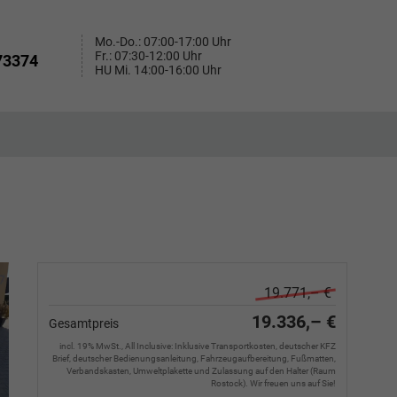
Mo.-Do.: 07:00-17:00 Uhr
Fr.: 07:30-12:00 Uhr
73374
HU Mi. 14:00-16:00 Uhr
19.771,– €
19.336,– €
Gesamtpreis
incl. 19% MwSt., All Inclusive: Inklusive Transportkosten, deutscher KFZ
Brief, deutscher Bedienungsanleitung, Fahrzeugaufbereitung, Fußmatten,
Verbandskasten, Umweltplakette und Zulassung auf den Halter (Raum
Rostock). Wir freuen uns auf Sie!