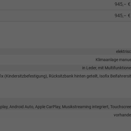
945,– €
945,– €
elektris
Klimaanlage manue
in Leder, mit Multifunktion
fix (Kindersitzbefestigung), Rücksitzbank hinten geteilt, Isofix Beifahrersi
isplay, Android Auto, Apple CarPlay, Musikstreaming integriert, Touchscre
vorhand