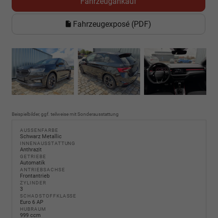
Fahrzeugankauf
Fahrzeugexposé (PDF)
Beispielbilder, ggf. teilweise mit Sonderausstattung
AUSSENFARBE
Schwarz Metallic
INNENAUSSTATTUNG
Anthrazit
GETRIEBE
Automatik
ANTRIEBSACHSE
Frontantrieb
ZYLINDER
3
SCHADSTOFFKLASSE
Euro 6 AP
HUBRAUM
999 ccm