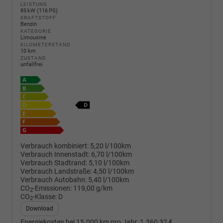
LEISTUNG
85 kW (116 PS)
KRAFTSTOFF
Benzin
KATEGORIE
Limousine
KILOMETERSTAND
10 km
ZUSTAND
unfallfrei
Verbrauch kombiniert:
5,20 l/100km
Verbrauch Innenstadt:
6,70 l/100km
Verbrauch Stadtrand:
5,10 l/100km
Verbrauch Landstraße:
4,50 l/100km
Verbrauch Autobahn:
5,40 l/100km
CO
-Emissionen:
119,00 g/km
2
CO
-Klasse:
D
2
Download
Energiekosten bei 15.000 km pro Jahr:
1.360,32 €