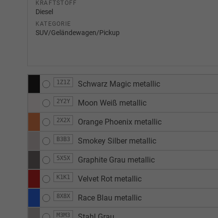
KRAFTSTOFF
Diesel
KATEGORIE
SUV/Geländewagen/Pickup
1Z1Z
Schwarz Magic metallic
2Y2Y
Moon Weiß metallic
2X2X
Orange Phoenix metallic
B3B3
Smokey Silber metallic
5X5X
Graphite Grau metallic
K1K1
Velvet Rot metallic
8X8X
Race Blau metallic
M3M3
Stahl Grau