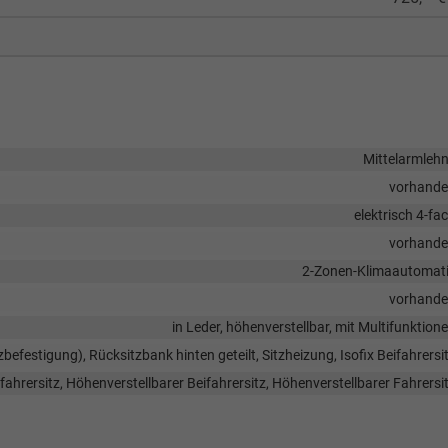
Mittelarmleh
vorhand
elektrisch 4-fa
vorhand
2-Zonen-Klimaautomat
vorhand
in Leder, höhenverstellbar, mit Multifunktion
tzbefestigung), Rücksitzbank hinten geteilt, Sitzheizung, Isofix Beifahrersi
fahrersitz, Höhenverstellbarer Beifahrersitz, Höhenverstellbarer Fahrersi