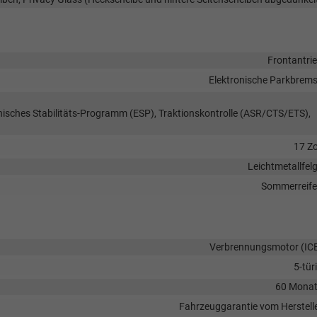
Frontantri
Elektronische Parkbrem
onisches Stabilitäts-Programm (ESP), Traktionskontrolle (ASR/CTS/ETS),
17 Zo
Leichtmetallfel
Sommerreif
Verbrennungsmotor (IC
5-tür
60 Mona
Fahrzeuggarantie vom Herstell