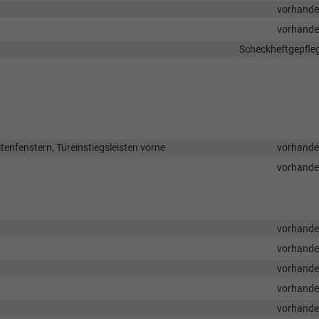
vorhand
vorhand
Scheckheftgepfle
itenfenstern, Türeinstiegsleisten vorne
vorhand
vorhand
vorhand
vorhand
vorhand
vorhand
vorhand