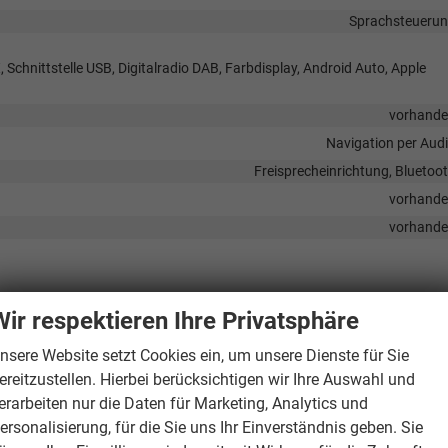
Sprachsteueru
 Schnittstelle USB, Digitalradio DAB, Farbdisplay, Android Auto, Apple
vorhand
Navigation per Aud
Freisprecheinrichtung, Bluetoo
vorhand
vorhand
Wir respektieren Ihre Privatsphäre
tbar, Knieairbags Vorne, Seitenairbags Vorne, Vorhangairbag,
nsere Website setzt Cookies ein, um unsere Dienste für Sie
ereitzustellen. Hierbei berücksichtigen wir Ihre Auswahl und
erganfahrassistent, Abstandstempomat adaptiv (ACC),
erarbeiten nur die Daten für Marketing, Analytics und
itsbegrenzer
ersonalisierung, für die Sie uns Ihr Einverständnis geben. Sie
vorhand