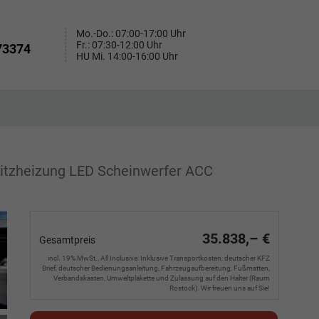
Mo.-Do.: 07:00-17:00 Uhr
Fr.: 07:30-12:00 Uhr
73374
HU Mi. 14:00-16:00 Uhr
Sitzheizung LED Scheinwerfer ACC
35.838,– €
Gesamtpreis
incl. 19% MwSt., All Inclusive: Inklusive Transportkosten, deutscher KFZ
Brief, deutscher Bedienungsanleitung, Fahrzeugaufbereitung, Fußmatten,
Verbandskasten, Umweltplakette und Zulassung auf den Halter (Raum
Rostock). Wir freuen uns auf Sie!