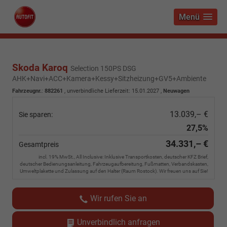
Menü
Skoda Karoq
Selection 150PS DSG
AHK+Navi+ACC+Kamera+Kessy+Sitzheizung+GV5+Ambiente
Fahrzeugnr.
:
882261
, unverbindliche Lieferzeit:
15.01.2027
,
Neuwagen
13.039,– €
Sie sparen:
27,5%
34.331,– €
Gesamtpreis
incl. 19% MwSt., All Inclusive: Inklusive Transportkosten, deutscher KFZ Brief,
deutscher Bedienungsanleitung, Fahrzeugaufbereitung, Fußmatten, Verbandskasten,
Umweltplakette und Zulassung auf den Halter (Raum Rostock). Wir freuen uns auf Sie!
Wir rufen Sie an
Unverbindlich anfragen