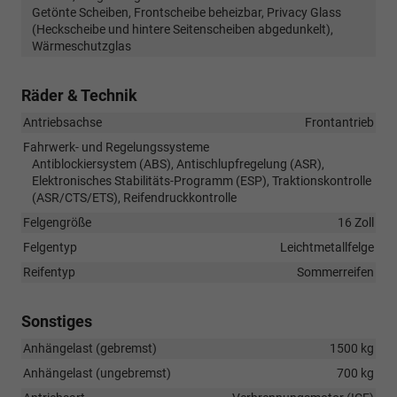
Getönte Scheiben, Frontscheibe beheizbar, Privacy Glass
(Heckscheibe und hintere Seitenscheiben abgedunkelt),
Wärmeschutzglas
Räder & Technik
Antriebsachse
Frontantrieb
Fahrwerk- und Regelungssysteme
Antiblockiersystem (ABS), Antischlupfregelung (ASR),
Elektronisches Stabilitäts-Programm (ESP), Traktionskontrolle
(ASR/CTS/ETS), Reifendruckkontrolle
Felgengröße
16 Zoll
Felgentyp
Leichtmetallfelge
Reifentyp
Sommerreifen
Sonstiges
Anhängelast (gebremst)
1500 kg
Anhängelast (ungebremst)
700 kg