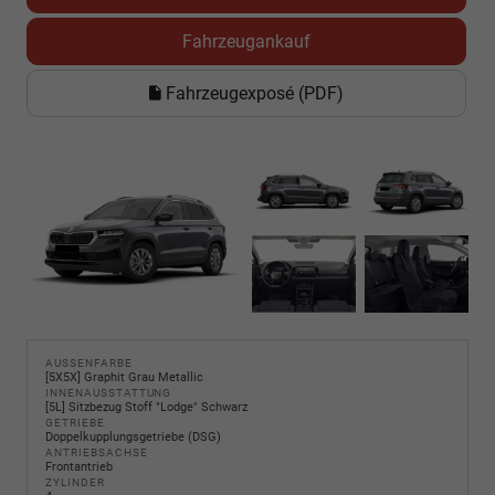
Fahrzeugankauf
Fahrzeugexposé (PDF)
AUSSENFARBE
[5X5X] Graphit Grau Metallic
INNENAUSSTATTUNG
[5L] Sitzbezug Stoff "Lodge" Schwarz
GETRIEBE
Doppelkupplungsgetriebe (DSG)
ANTRIEBSACHSE
Frontantrieb
ZYLINDER