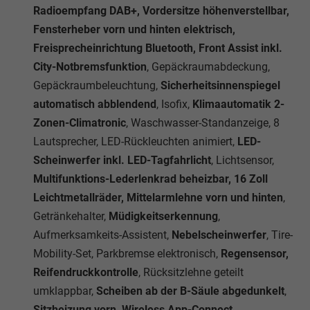
Radioempfang DAB+, Vordersitze höhenverstellbar,
Fensterheber vorn und hinten elektrisch,
Freisprecheinrichtung Bluetooth, Front Assist inkl.
City-Notbremsfunktion
, Gepäckraumabdeckung,
Gepäckraumbeleuchtung,
Sicherheitsinnenspiegel
automatisch abblendend
, Isofix,
Klimaautomatik 2-
Zonen-Climatronic
, Waschwasser-Standanzeige, 8
Lautsprecher, LED-Rückleuchten animiert,
LED-
Scheinwerfer inkl. LED-Tagfahrlicht
, Lichtsensor,
Multifunktions-Lederlenkrad beheizbar, 16 Zoll
Leichtmetallräder, Mittelarmlehne vorn und hinten
,
Getränkehalter,
Müdigkeitserkennung
,
Aufmerksamkeits-Assistent,
Nebelscheinwerfer
, Tire-
Mobility-Set, Parkbremse elektronisch,
Regensensor,
Reifendruckkontrolle
, Rücksitzlehne geteilt
umklappbar,
Scheiben ab der B-Säule abgedunkelt
,
Sitzheizung vorn, Wireless App-Connect,