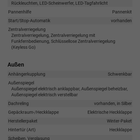
Rückleuchten, LED-Scheinwerfer, LED-Tagfahrlicht
Pannenhilfe
Pannenkit
Start/Stop-Automatik
vorhanden
Zentralverriegelung
Zentralverriegelung, Zentralverriegelung mit
Funkfernbedienung, Schlüssellose Zentralverriegelung
(Keyless Go)
Außen
Anhängerkupplung
Schwenkbar
Außenspiegel
Außenspiegel elektrisch anklappbar, Außenspiegel beheizbar,
Außenspiegel elektrisch verstellbar
Dachreling
vorhanden, in Silber
Gepäckraum-/Heckklappe
Elektrische Heckklappe
Herstellerpaket
Winter-Paket
Hintertür (Art)
Heckklappe
Scheiben, Verglasung