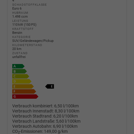
4
SCHADSTOFFKLASSE
Euro 6
HUBRAUM
1.498 ccm
LEISTUNG
110 kW (150 PS)
KRAFTSTOFF
Benzin
KATEGORIE
SUV/Geländewagen/Pickup
KILOMETERSTAND
20 km
ZUSTAND
unfallfrei
Verbrauch kombiniert:
6,50 l/100km
Verbrauch Innenstadt:
8,30 l/100km
Verbrauch Stadtrand:
6,20 l/100km
Verbrauch Landstraße:
5,60 l/100km
Verbrauch Autobahn:
6,90 l/100km
CO
-Emissionen:
149,00 g/km
2