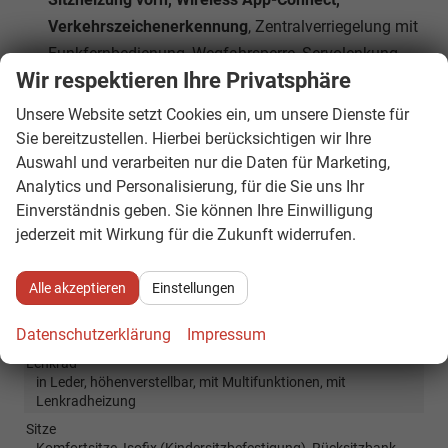
Verkehrszeichenerkennung
, Zentralverriegelung mit
Funkfernbedienung, Wegfahrsperre, Servolenkung,
Wir respektieren Ihre Privatsphäre
Fußgängererkennung, Notrufsystem eCall, Start-
Stopp-Anlage
Unsere Website setzt Cookies ein, um unsere Dienste für
Sie bereitzustellen. Hierbei berücksichtigen wir Ihre
Auswahl und verarbeiten nur die Daten für Marketing,
Innen
Analytics und Personalisierung, für die Sie uns Ihr
Ambiente-Beleuchtung
vorhanden
Einverständnis geben. Sie können Ihre Einwilligung
Armlehnen
Mittelarmlehne
jederzeit mit Wirkung für die Zukunft widerrufen.
Fensterheber
elektrisch 4-fach
Innenraumfilter
vorhanden
Alle akzeptieren
Einstellungen
Klimatisierung
Klimaautomatik, 2-Zonen-Klimaautomatik
Datenschutzerklärung
Impressum
Laderaumabdeckung
vorhanden
Lenkrad
in Leder, höhenverstellbar, mit Multifunktionen, mit
Lenkradheizung
Sitze
Komfortsitze, Isofix (Kindersitzbefestigung), Rücksitzbank