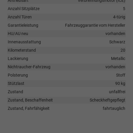
Antriebsart
Verbrennungsmotor (ICE)
Anzahl Sitzplätze
5
Anzahl Türen
4-türig
Garantieleistung
Fahrzeuggarantie vom Hersteller
HU/AU neu
vorhanden
Innenausstattung
Schwarz
Kilometerstand
20
Lackierung
Metallic
Nichtraucher-Fahrzeug
vorhanden
Polsterung
Stoff
Stützlast
90 kg
Zustand
unfallfrei
Zustand, Beschaffenheit
Scheckheftgepflegt
Zustand, Fahrfähigkeit
fahrtauglich