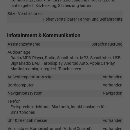
hinten geteilt, Sitzheizung, Sitzheizung hinten
Sitze: Verstellbarkeit
Höhenverstellbarer Fahrer- und Beifahrersitz
Infotainment & Kommunikation
Assistenzsysteme
Sprachsteuerung
Audioanlage
Radio/MP3-Player, Radio, Schnittstelle MP3, Schnittstelle USB,
Digitalradio DAB, Farbdisplay, Android Auto, Apple CarPlay,
Musikstreaming integriert, Touchscreen
Außentemperaturanzeige
vorhanden
Bordcomputer
vorhanden
Navigationssystem
Navigation
Telefon
Freisprecheinrichtung, Bluetooth, Induktionsladen für
Smartphones
Uhr & Drehzahlmesser
vorhanden
Volldigitales Kombiinstrument (Virtual Cockpit)
vorhanden