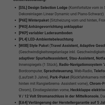
[$5L] Design Selection Lodge
(Komfortsitze vorn in
Dekoreinlagen Linear Dynamic und Piano-Schwarz)
[P6E] Winterpaket
(Sitzheizung vorn und hinten, Fro
[PK0] Anhängevorrichtung anklappbar
[PKP] variabler Laderaumboden
[PL4] LED-Ambientebeleuchtung
[W0B] Style Paket
(
Travel Assistent, Adaptive Ges
(Geschwindigkeitsregelanlage inkl. Geschwindigkei
adaptiver Spurhalteassistent, Stau-Assistent, Notfa
Innenspiegels (1 Stück),
Radio-Navigationssystem 
Bordcomputer,
Sprachsteuerung
, Web-Radio,
Telef
(Laufzeit 3 Jahre),
Park-Paket
(Rückfahrkamera mit 
hinten mit Rangierbrems- Assistent vorne),
Chrom-P
Chrom), Einstiegsleisten vorne,
Heckklappe elektris
V / 12 Volt Stromanschluss in der Mittelkonsole
, D
[EA4] Verlängerung der Herstellergarantie auf 5 J