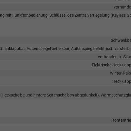
vorhand
lung mit Funkfernbedienung, Schlüssellose Zentralverriegelung (Keyless G
Schwenkb
ch anklappbar, Außenspiegel beheizbar, Außenspiegel elektrisch verstellb
vorhanden, in Silb
Elektrische Heckklap
Winter-Pak
Heckklap
s (Heckscheibe und hintere Seitenscheiben abgedunkelt), Wärmeschutzgl
Frontantri