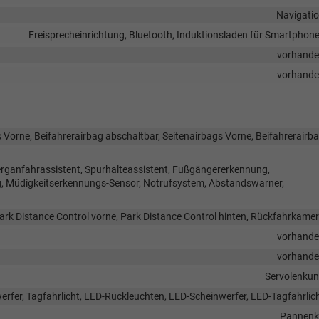
Navigati
Freisprecheinrichtung, Bluetooth, Induktionsladen für Smartphon
vorhand
vorhand
 Vorne, Beifahrerairbag abschaltbar, Seitenairbags Vorne, Beifahrerairb
rganfahrassistent, Spurhalteassistent, Fußgängererkennung,
 Müdigkeitserkennungs-Sensor, Notrufsystem, Abstandswarner,
ark Distance Control vorne, Park Distance Control hinten, Rückfahrkame
vorhand
vorhand
Servolenku
erfer, Tagfahrlicht, LED-Rückleuchten, LED-Scheinwerfer, LED-Tagfahrlic
Pannenk