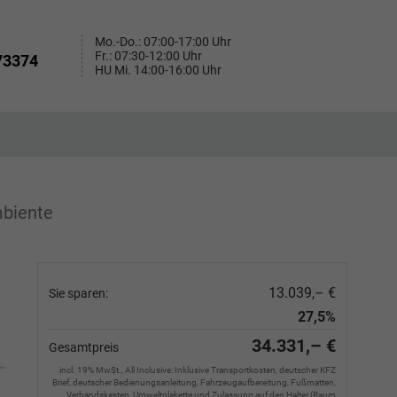
Mo.-Do.: 07:00-17:00 Uhr
Fr.: 07:30-12:00 Uhr
73374
HU Mi. 14:00-16:00 Uhr
biente
13.039,– €
Sie sparen:
27,5%
34.331,– €
Gesamtpreis
incl. 19% MwSt., All Inclusive: Inklusive Transportkosten, deutscher KFZ
Brief, deutscher Bedienungsanleitung, Fahrzeugaufbereitung, Fußmatten,
Verbandskasten, Umweltplakette und Zulassung auf den Halter (Raum