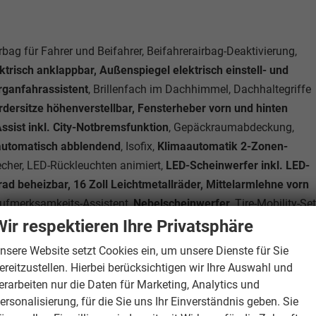
ag für Fahrer und Beifahrer, Beifahrerairbag-Deaktivierung,
trisch anklappbar, Außenspiegel elektrisch einstell- und
rganfahrassistent
, Brillenfach im Dachhimmel, Dachhaltegriffe
dersitze höhenverstellbar, Fensterheber vorn und hinten
Assist inkl. City-Notbremsfunktion
, Gepäckraumabdeckung,
 automatisch abblendend
, Isofix,
Klimaautomatik 2-Zonen-
cher, LED-Rückleuchten animiert,
LED-Scheinwerfer inkl. LED-
ad beheizbar, 16 Zoll Leichtmetallräder, Mittelarmlehne vorn
Aufmerksamkeits-Assistent,
Nebelscheinwerfer
, Tire-Mobility-Set
kontrolle
, Rücksitzlehne geteilt umklappbar,
Scheiben ab der B
Wir respektieren Ihre Privatsphäre
p-Connect, Verkehrszeichenerkennung
, Zentralverriegelung mit
nsere Website setzt Cookies ein, um unsere Dienste für Sie
ußgängererkennung, Notrufsystem eCall, Start-Stopp-Anlage
ereitzustellen. Hierbei berücksichtigen wir Ihre Auswahl und
erarbeiten nur die Daten für Marketing, Analytics und
ersonalisierung, für die Sie uns Ihr Einverständnis geben. Sie