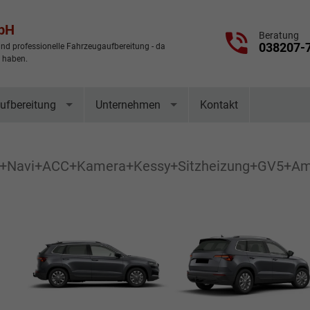
mbH
Beratung
038207-
nd professionelle Fahrzeugaufbereitung - da
t haben.
ufbereitung
Unternehmen
Kontakt
K+Navi+ACC+Kamera+Kessy+Sitzheizung+GV5+Am