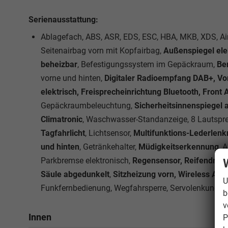
Serienausstattung:
Ablagefach, ABS, ASR, EDS, ESC, HBA, MKB, XDS, Airb
Seitenairbag vorn mit Kopfairbag,
Außenspiegel elek
beheizbar
, Befestigungssystem im Gepäckraum,
Be
vorne und hinten,
Digitaler Radioempfang DAB+, Vor
elektrisch, Freisprecheinrichtung Bluetooth, Front 
Gepäckraumbeleuchtung,
Sicherheitsinnenspiegel
Climatronic
, Waschwasser-Standanzeige, 8 Lautspre
Tagfahrlicht
, Lichtsensor,
Multifunktions-Lederlenkr
und hinten
, Getränkehalter,
Müdigkeitserkennung
, 
Parkbremse elektronisch,
Regensensor, Reifendruck
Säule abgedunkelt
,
Sitzheizung vorn, Wireless Ap
U
Funkfernbedienung, Wegfahrsperre, Servolenkung, F
b
v
Innen
P