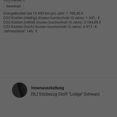
CO
-Klasse:
E
2
Download
Energiekosten bei 15.000 km pro Jahr:
1.700,40 €
CO2 Kosten (niedrig)
:
1.341,- €
(Kosten Durchschnitt 10 Jahre)
CO2 Kosten (mittel)
:
3.184,88 €
(Kosten Durchschnitt 10 Jahre)
CO2 Kosten (hoch)
:
4.917,- €
(Kosten Durchschnitt 10 Jahre)
Jahressteuer:
149,- €
Innenausstattung
Innenausstattung
[5L] Sitzbezug Stoff "Lodge" Schwarz