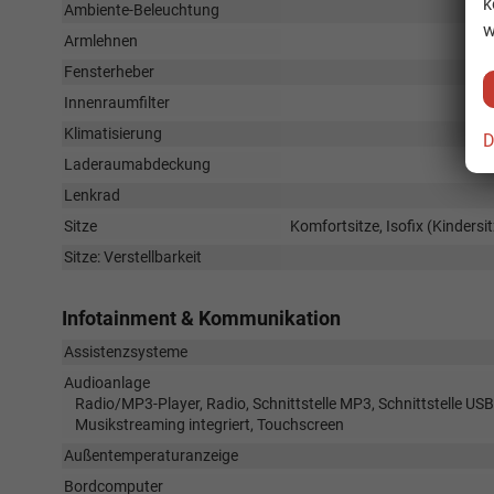
k
Ambiente-Beleuchtung
w
Armlehnen
Fensterheber
Innenraumfilter
Klimatisierung
D
Laderaumabdeckung
Lenkrad
Sitze
Komfortsitze, Isofix (Kindersi
Sitze: Verstellbarkeit
Infotainment & Kommunikation
Assistenzsysteme
Audioanlage
Radio/MP3-Player, Radio, Schnittstelle MP3, Schnittstelle USB
Musikstreaming integriert, Touchscreen
Außentemperaturanzeige
Bordcomputer