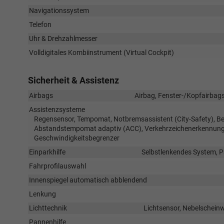
Navigationssystem
Telefon
Uhr & Drehzahlmesser
Volldigitales Kombiinstrument (Virtual Cockpit)
Sicherheit & Assistenz
Airbags
Airbag, Fenster-/Kopfairbags
Assistenzsysteme
Regensensor, Tempomat, Notbremsassistent (City-Safety), Be
Abstandstempomat adaptiv (ACC), Verkehrzeichenerkennung,
Geschwindigkeitsbegrenzer
Einparkhilfe
Selbstlenkendes System, P
Fahrprofilauswahl
Innenspiegel automatisch abblendend
Lenkung
Lichttechnik
Lichtsensor, Nebelscheinw
Pannenhilfe