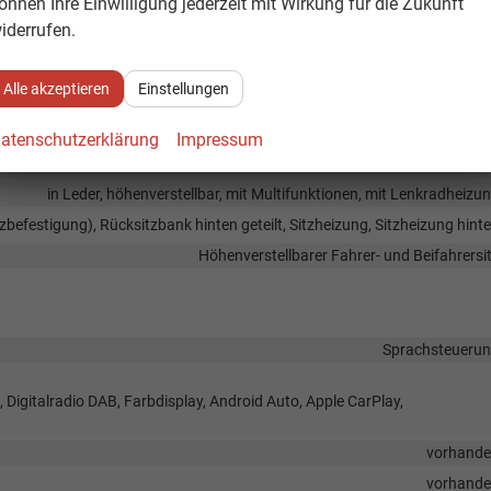
önnen Ihre Einwilligung jederzeit mit Wirkung für die Zukunft
vorhand
iderrufen.
Mittelarmleh
elektrisch 4-fa
Alle akzeptieren
Einstellungen
vorhand
Klimaautomatik, 2-Zonen-Klimaautomat
atenschutzerklärung
Impressum
vorhand
in Leder, höhenverstellbar, mit Multifunktionen, mit Lenkradheizu
tzbefestigung), Rücksitzbank hinten geteilt, Sitzheizung, Sitzheizung hint
Höhenverstellbarer Fahrer- und Beifahrersi
Sprachsteueru
, Digitalradio DAB, Farbdisplay, Android Auto, Apple CarPlay,
vorhand
vorhand