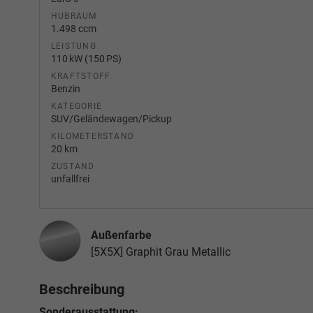
HUBRAUM
1.498 ccm
LEISTUNG
110 kW (150 PS)
KRAFTSTOFF
Benzin
KATEGORIE
SUV/Geländewagen/Pickup
KILOMETERSTAND
20 km
ZUSTAND
unfallfrei
Außenfarbe
[5X5X] Graphit Grau Metallic
Beschreibung
Sonderausstattung: