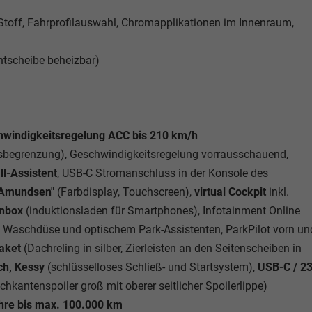
 Stoff, Fahrprofilauswahl, Chromapplikationen im Innenraum,
ntscheibe beheizbar)
chwindigkeitsregelung ACC bis 210 km/h
tsbegrenzung), Geschwindigkeitsregelung vorrausschauend,
ll-Assistent
, USB-C Stromanschluss in der Konsole des
"Amundsen"
(Farbdisplay, Touchscreen),
virtual Cockpit
inkl.
onbox
(induktionsladen für Smartphones), Infotainment Online
Waschdüse und optischem Park-Assistenten, ParkPilot vorn un
aket
(Dachreling in silber, Zierleisten an den Seitenscheiben in
ch, Kessy
(schlüsselloses Schließ- und Startsystem),
USB-C / 2
achkantenspoiler groß mit oberer seitlicher Spoilerlippe)
ahre bis max. 100.000 km