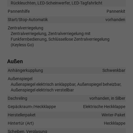
Rückleuchten, LED-Scheinwerfer, LED-Tagfahrlicht
Pannenhilfe
Pannenkit
Start/Stop-Automatik
vorhanden
Zentralverriegelung
Zentralverriegelung, Zentralverriegelung mit
Funkfernbedienung, Schlüssellose Zentralverriegelung
(Keyless Go)
Außen
Anhängerkupplung
Schwenkbar
Außenspiegel
Außenspiegel elektrisch anklappbar, Außenspiegel beheizbar,
Außenspiegel elektrisch verstellbar
Dachreling
vorhanden, in Silber
Gepäckraum-/Heckklappe
Elektrische Heckklappe
Herstellerpaket
Winter-Paket
Hintertür (Art)
Heckklappe
Scheiben, Verglasung