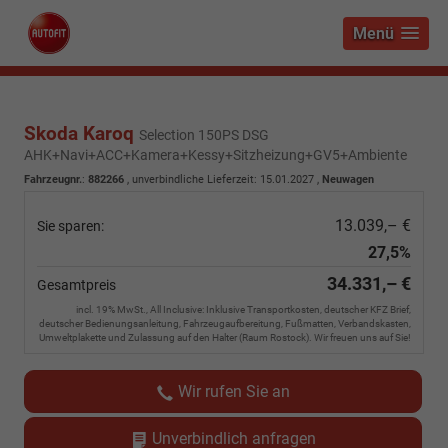
Menü
Skoda Karoq
Selection 150PS DSG
AHK+Navi+ACC+Kamera+Kessy+Sitzheizung+GV5+Ambiente
Fahrzeugnr.
:
882266
, unverbindliche Lieferzeit:
15.01.2027
,
Neuwagen
13.039,– €
Sie sparen:
27,5%
34.331,– €
Gesamtpreis
incl. 19% MwSt., All Inclusive: Inklusive Transportkosten, deutscher KFZ Brief,
deutscher Bedienungsanleitung, Fahrzeugaufbereitung, Fußmatten, Verbandskasten,
Umweltplakette und Zulassung auf den Halter (Raum Rostock). Wir freuen uns auf Sie!
Wir rufen Sie an
Unverbindlich anfragen