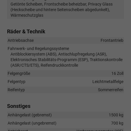
Getönte Scheiben, Frontscheibe beheizbar, Privacy Glass
(Heckscheibe und hintere Seitenscheiben abgedunkelt),
Wärmeschutzglas
Räder & Technik
Antriebsachse
Frontantrieb
Fahrwerk- und Regelungssysteme
Antiblockiersystem (ABS), Antischlupfregelung (ASR),
Elektronisches Stabilitäts-Programm (ESP), Traktionskontrolle
(ASR/CTS/ETS), Reifendruckkontrolle
Felgengröße
16 Zoll
Felgentyp
Leichtmetallfelge
Reifentyp
Sommerreifen
Sonstiges
Anhängelast (gebremst)
1500 kg
Anhängelast (ungebremst)
700 kg