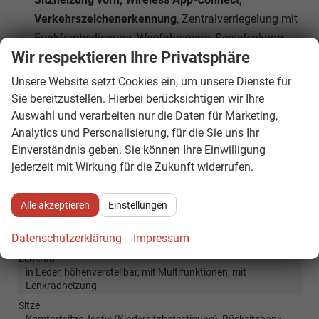
Verkehrszeichenerkennung
, Zentralverriegelung mit
Funkfernbedienung, Wegfahrsperre, Servolenkung,
Wir respektieren Ihre Privatsphäre
Fußgängererkennung, Notrufsystem eCall, Start-
Stopp-Anlage
Unsere Website setzt Cookies ein, um unsere Dienste für
Sie bereitzustellen. Hierbei berücksichtigen wir Ihre
Auswahl und verarbeiten nur die Daten für Marketing,
Innen
Analytics und Personalisierung, für die Sie uns Ihr
Ambiente-Beleuchtung
vorhanden
Einverständnis geben. Sie können Ihre Einwilligung
Armlehnen
Mittelarmlehne
jederzeit mit Wirkung für die Zukunft widerrufen.
Fensterheber
elektrisch 4-fach
Innenraumfilter
vorhanden
Alle akzeptieren
Einstellungen
Klimatisierung
Klimaautomatik, 2-Zonen-Klimaautomatik
Datenschutzerklärung
Impressum
Laderaumabdeckung
vorhanden
Lenkrad
in Leder, höhenverstellbar, mit Multifunktionen, mit
Lenkradheizung
Sitze
Komfortsitze, Isofix (Kindersitzbefestigung), Rücksitzbank