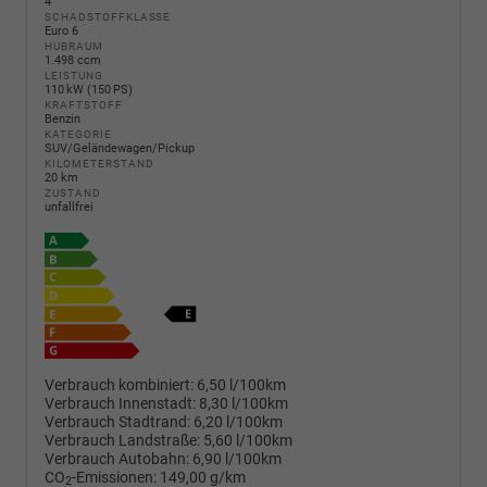
4
SCHADSTOFFKLASSE
Euro 6
HUBRAUM
1.498 ccm
LEISTUNG
110 kW (150 PS)
KRAFTSTOFF
Benzin
KATEGORIE
SUV/Geländewagen/Pickup
KILOMETERSTAND
20 km
ZUSTAND
unfallfrei
Verbrauch kombiniert:
6,50 l/100km
Verbrauch Innenstadt:
8,30 l/100km
Verbrauch Stadtrand:
6,20 l/100km
Verbrauch Landstraße:
5,60 l/100km
Verbrauch Autobahn:
6,90 l/100km
CO
-Emissionen:
149,00 g/km
2