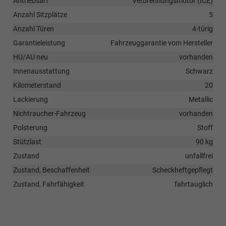
Antriebsart
Verbrennungsmotor (ICE)
Anzahl Sitzplätze
5
Anzahl Türen
4-türig
Garantieleistung
Fahrzeuggarantie vom Hersteller
HU/AU neu
vorhanden
Innenausstattung
Schwarz
Kilometerstand
20
Lackierung
Metallic
Nichtraucher-Fahrzeug
vorhanden
Polsterung
Stoff
Stützlast
90 kg
Zustand
unfallfrei
Zustand, Beschaffenheit
Scheckheftgepflegt
Zustand, Fahrfähigkeit
fahrtauglich