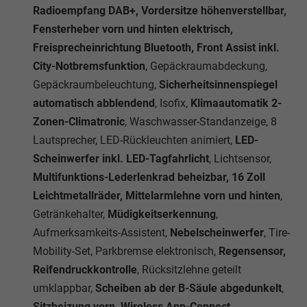
Radioempfang DAB+, Vordersitze höhenverstellbar,
Fensterheber vorn und hinten elektrisch,
Freisprecheinrichtung Bluetooth, Front Assist inkl.
City-Notbremsfunktion
, Gepäckraumabdeckung,
Gepäckraumbeleuchtung,
Sicherheitsinnenspiegel
automatisch abblendend
, Isofix,
Klimaautomatik 2-
Zonen-Climatronic
, Waschwasser-Standanzeige, 8
Lautsprecher, LED-Rückleuchten animiert,
LED-
Scheinwerfer inkl. LED-Tagfahrlicht
, Lichtsensor,
Multifunktions-Lederlenkrad beheizbar, 16 Zoll
Leichtmetallräder, Mittelarmlehne vorn und hinten
,
Getränkehalter,
Müdigkeitserkennung
,
Aufmerksamkeits-Assistent,
Nebelscheinwerfer
, Tire-
Mobility-Set, Parkbremse elektronisch,
Regensensor,
Reifendruckkontrolle
, Rücksitzlehne geteilt
umklappbar,
Scheiben ab der B-Säule abgedunkelt
,
Sitzheizung vorn, Wireless App-Connect,