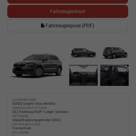
Fahrzeugankauf
Fahrzeugexposé (PDF)
AUSSENFARBE
[5X5X] Graphit Grau Metallic
INNENAUSSTATTUNG
[5L] Sitzbezug Stoff "Lodge" Schwarz
GETRIEBE
Doppelkupplungsgetriebe (DSG)
ANTRIEBSACHSE
Frontantrieb
ZYLINDER