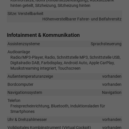
hinten geteilt, Sitzheizung, Sitzheizung hinten
Sitze: Verstellbarkeit
Höhenverstellbarer Fahrer- und Beifahrersitz
Infotainment & Kommunikation
Assistenzsysteme
Sprachsteuerung
Audioanlage
Radio/MP3-Player, Radio, Schnittstelle MP3, Schnittstelle USB,
Digitalradio DAB, Farbdisplay, Android Auto, Apple CarPlay,
Musikstreaming integriert, Touchscreen
Außentemperaturanzeige
vorhanden
Bordcomputer
vorhanden
Navigationssystem
Navigation
Telefon
Freisprecheinrichtung, Bluetooth, Induktionsladen für
Smartphones
Uhr & Drehzahlmesser
vorhanden
Volldigitales Kombiinstrument (Virtual Cockpit)
vorhanden