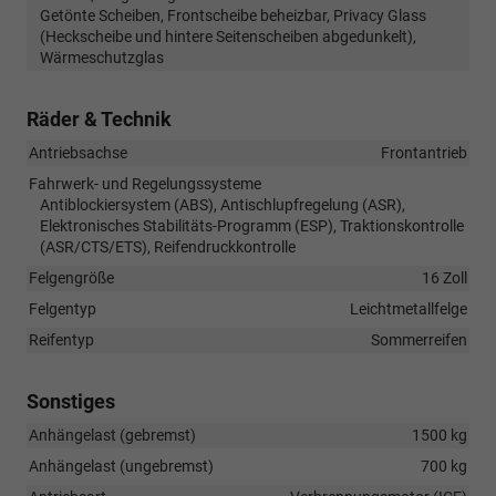
Getönte Scheiben, Frontscheibe beheizbar, Privacy Glass
(Heckscheibe und hintere Seitenscheiben abgedunkelt),
Wärmeschutzglas
Räder & Technik
Antriebsachse
Frontantrieb
Fahrwerk- und Regelungssysteme
Antiblockiersystem (ABS), Antischlupfregelung (ASR),
Elektronisches Stabilitäts-Programm (ESP), Traktionskontrolle
(ASR/CTS/ETS), Reifendruckkontrolle
Felgengröße
16 Zoll
Felgentyp
Leichtmetallfelge
Reifentyp
Sommerreifen
Sonstiges
Anhängelast (gebremst)
1500 kg
Anhängelast (ungebremst)
700 kg