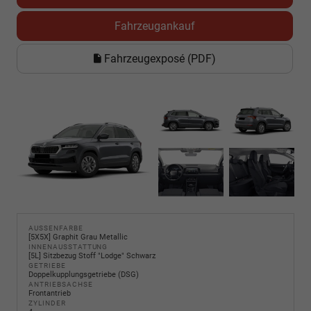
Fahrzeugankauf
Fahrzeugexposé (PDF)
AUSSENFARBE
[5X5X] Graphit Grau Metallic
INNENAUSSTATTUNG
[5L] Sitzbezug Stoff "Lodge" Schwarz
GETRIEBE
Doppelkupplungsgetriebe (DSG)
ANTRIEBSACHSE
Frontantrieb
ZYLINDER