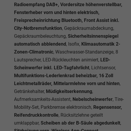
Radioempfang DAB+, Vordersitze höhenverstellbar,
Fensterheber vorn und hinten elektrisch,
Freisprecheinrichtung Bluetooth, Front Assist inkl.
City-Notbremsfunktion
, Gepäckraumabdeckung,
Gepäckraumbeleuchtung,
Sicherheitsinnenspiegel
automatisch abblendend
, Isofix,
Klimaautomatik 2-
Zonen-Climatronic
, Waschwasser-Standanzeige, 8
Lautsprecher, LED-Rückleuchten animiert,
LED-
Scheinwerfer inkl. LED-Tagfahrlicht
, Lichtsensor,
Multifunktions-Lederlenkrad beheizbar, 16 Zoll
Leichtmetallräder, Mittelarmlehne vorn und hinten
,
Getränkehalter,
Müdigkeitserkennung
,
Aufmerksamkeits-Assistent,
Nebelscheinwerfer
, Tire-
Mobility-Set, Parkbremse elektronisch,
Regensensor,
Reifendruckkontrolle
, Rücksitzlehne geteilt
umklappbar,
Scheiben ab der B-Säule abgedunkelt
,
Sitzheizung vorn, Wireless App-Connect,