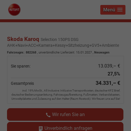
Menü
Skoda Karoq
Selection 150PS DSG
AHK+Navi+ACC+Kamera+Kessy+Sitzheizung+GV5+Ambiente
Fahrzeugnr.
:
882268
, unverbindliche Lieferzeit:
15.01.2027
,
Neuwagen
13.039,– €
Sie sparen:
27,5%
34.331,– €
Gesamtpreis
incl. 19% MwSt., All Inclusive: Inklusive Transportkosten, deutscher KFZ Brief,
deutscher Bedienungsanleitung, Fahrzeugaufbereitung, Fußmatten, Verbandskasten,
Umweltplakette und Zulassung auf den Halter (Raum Rostock). Wir freuen uns auf Sie!
Wir rufen Sie an
Unverbindlich anfragen