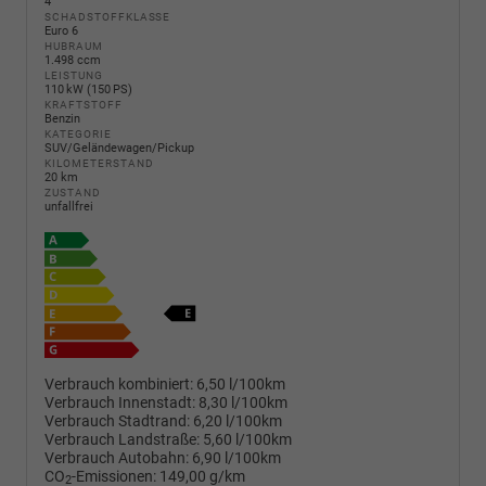
4
SCHADSTOFFKLASSE
Euro 6
HUBRAUM
1.498 ccm
LEISTUNG
110 kW (150 PS)
KRAFTSTOFF
Benzin
KATEGORIE
SUV/Geländewagen/Pickup
KILOMETERSTAND
20 km
ZUSTAND
unfallfrei
Verbrauch kombiniert:
6,50 l/100km
Verbrauch Innenstadt:
8,30 l/100km
Verbrauch Stadtrand:
6,20 l/100km
Verbrauch Landstraße:
5,60 l/100km
Verbrauch Autobahn:
6,90 l/100km
CO
-Emissionen:
149,00 g/km
2