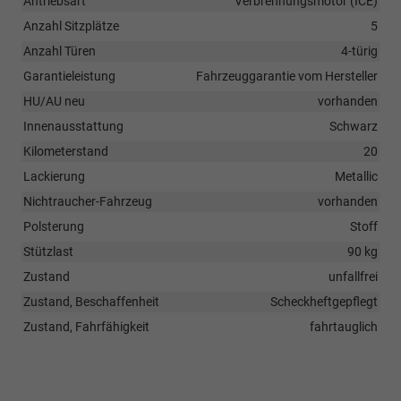
Antriebsart
Verbrennungsmotor (ICE)
Anzahl Sitzplätze
5
Anzahl Türen
4-türig
Garantieleistung
Fahrzeuggarantie vom Hersteller
HU/AU neu
vorhanden
Innenausstattung
Schwarz
Kilometerstand
20
Lackierung
Metallic
Nichtraucher-Fahrzeug
vorhanden
Polsterung
Stoff
Stützlast
90 kg
Zustand
unfallfrei
Zustand, Beschaffenheit
Scheckheftgepflegt
Zustand, Fahrfähigkeit
fahrtauglich