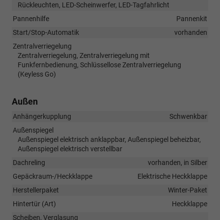
Rückleuchten, LED-Scheinwerfer, LED-Tagfahrlicht
Pannenhilfe
Pannenkit
Start/Stop-Automatik
vorhanden
Zentralverriegelung
Zentralverriegelung, Zentralverriegelung mit
Funkfernbedienung, Schlüssellose Zentralverriegelung
(Keyless Go)
Außen
Anhängerkupplung
Schwenkbar
Außenspiegel
Außenspiegel elektrisch anklappbar, Außenspiegel beheizbar,
Außenspiegel elektrisch verstellbar
Dachreling
vorhanden, in Silber
Gepäckraum-/Heckklappe
Elektrische Heckklappe
Herstellerpaket
Winter-Paket
Hintertür (Art)
Heckklappe
Scheiben, Verglasung