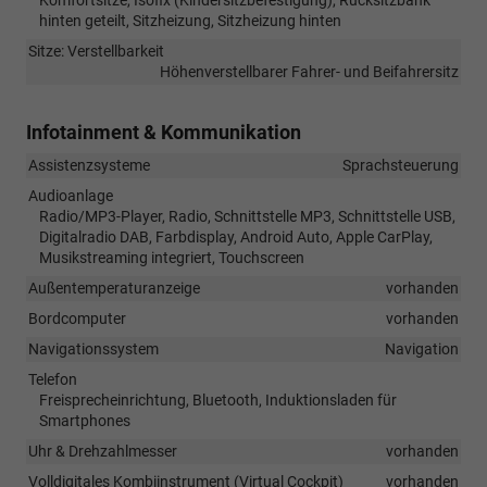
hinten geteilt, Sitzheizung, Sitzheizung hinten
Sitze: Verstellbarkeit
Höhenverstellbarer Fahrer- und Beifahrersitz
Infotainment & Kommunikation
Assistenzsysteme
Sprachsteuerung
Audioanlage
Radio/MP3-Player, Radio, Schnittstelle MP3, Schnittstelle USB,
Digitalradio DAB, Farbdisplay, Android Auto, Apple CarPlay,
Musikstreaming integriert, Touchscreen
Außentemperaturanzeige
vorhanden
Bordcomputer
vorhanden
Navigationssystem
Navigation
Telefon
Freisprecheinrichtung, Bluetooth, Induktionsladen für
Smartphones
Uhr & Drehzahlmesser
vorhanden
Volldigitales Kombiinstrument (Virtual Cockpit)
vorhanden