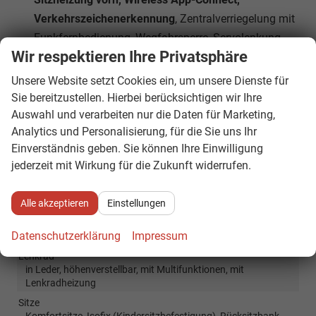
Verkehrszeichenerkennung
, Zentralverriegelung mit
Funkfernbedienung, Wegfahrsperre, Servolenkung,
Wir respektieren Ihre Privatsphäre
Fußgängererkennung, Notrufsystem eCall, Start-
Stopp-Anlage
Unsere Website setzt Cookies ein, um unsere Dienste für
Sie bereitzustellen. Hierbei berücksichtigen wir Ihre
Auswahl und verarbeiten nur die Daten für Marketing,
Innen
Analytics und Personalisierung, für die Sie uns Ihr
Ambiente-Beleuchtung
vorhanden
Einverständnis geben. Sie können Ihre Einwilligung
Armlehnen
Mittelarmlehne
jederzeit mit Wirkung für die Zukunft widerrufen.
Fensterheber
elektrisch 4-fach
Innenraumfilter
vorhanden
Alle akzeptieren
Einstellungen
Klimatisierung
Klimaautomatik, 2-Zonen-Klimaautomatik
Datenschutzerklärung
Impressum
Laderaumabdeckung
vorhanden
Lenkrad
in Leder, höhenverstellbar, mit Multifunktionen, mit
Lenkradheizung
Sitze
Komfortsitze, Isofix (Kindersitzbefestigung), Rücksitzbank