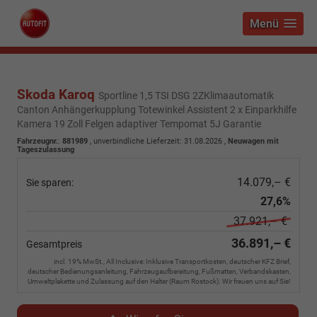
Menü
Skoda Karoq
Sportline 1,5 TSI DSG 2ZKlimaautomatik
Canton Anhängerkupplung Totewinkel Assistent 2 x Einparkhilfe
Kamera 19 Zoll Felgen adaptiver Tempomat 5J Garantie
Fahrzeugnr.
:
881989
, unverbindliche Lieferzeit:
31.08.2026
,
Neuwagen mit
Tageszulassung
14.079,– €
Sie sparen:
27,6%
37.921,– €
36.891,– €
Gesamtpreis
incl. 19% MwSt., All Inclusive: Inklusive Transportkosten, deutscher KFZ Brief,
deutscher Bedienungsanleitung, Fahrzeugaufbereitung, Fußmatten, Verbandskasten,
Umweltplakette und Zulassung auf den Halter (Raum Rostock). Wir freuen uns auf Sie!