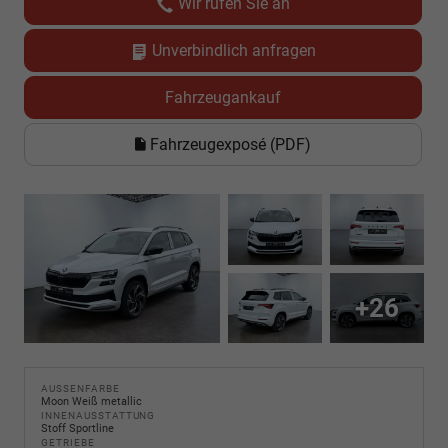
Wir rufen Sie an
Unverbindlich anfragen
Fahrzeugankauf
Fahrzeugexposé (PDF)
+26
AUSSENFARBE
Moon Weiß metallic
INNENAUSSTATTUNG
Stoff Sportline
GETRIEBE