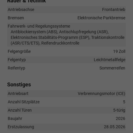
Räder & Technik
Antriebsachse
Frontantrieb
Bremsen
Elektronische Parkbremse
Fahrwerk- und Regelungssysteme
Antiblockiersystem (ABS), Antischlupfregelung (ASR),
Elektronisches Stabilitäts-Programm (ESP), Traktionskontrolle
(ASR/CTS/ETS), Reifendruckkontrolle
Felgengröße
19 Zoll
Felgentyp
Leichtmetallfelge
Reifentyp
Sommerreifen
Sonstiges
Antriebsart
Verbrennungsmotor (ICE)
Anzahl Sitzplätze
5
Anzahl Türen
5-türig
Baujahr
2026
Erstzulassung
28.05.2026