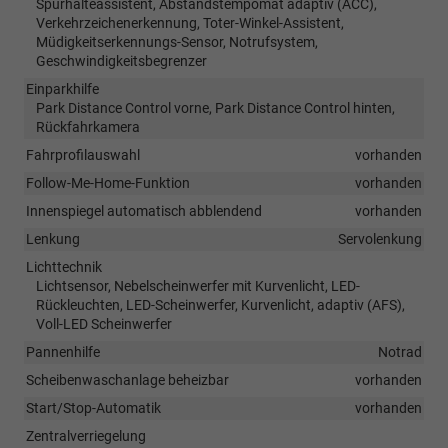
Spurhalteassistent, Abstandstempomat adaptiv (ACC),
Verkehrzeichenerkennung, Toter-Winkel-Assistent,
Müdigkeitserkennungs-Sensor, Notrufsystem,
Geschwindigkeitsbegrenzer
Einparkhilfe
Park Distance Control vorne, Park Distance Control hinten,
Rückfahrkamera
Fahrprofilauswahl
vorhanden
Follow-Me-Home-Funktion
vorhanden
Innenspiegel automatisch abblendend
vorhanden
Lenkung
Servolenkung
Lichttechnik
Lichtsensor, Nebelscheinwerfer mit Kurvenlicht, LED-
Rückleuchten, LED-Scheinwerfer, Kurvenlicht, adaptiv (AFS),
Voll-LED Scheinwerfer
Pannenhilfe
Notrad
Scheibenwaschanlage beheizbar
vorhanden
Start/Stop-Automatik
vorhanden
Zentralverriegelung