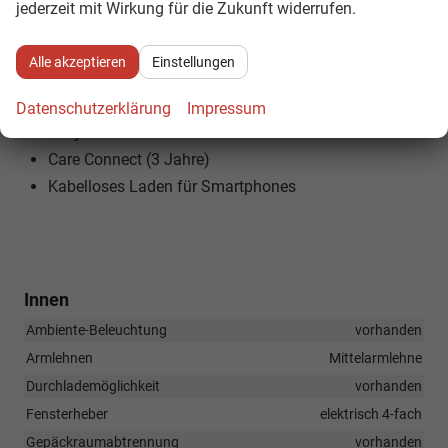
jederzeit mit Wirkung für die Zukunft widerrufen.
Kabelloser SmartLink (Apple CarPlay & Android Auto)
Bluetooth-Freisprecheinrichtung
Alle akzeptieren
Einstellungen
DAB+ Digitalradio
KESSY System
Datenschutzerklärung
Impressum
Easy Start
Care Connect (3 Jahre)
Kabelloses Laden für Smartphones
Innen
Ambiente-Beleuchtung
vorhanden
Armlehnen
Mittelarmlehne
Durchlademöglichkeit
vorhanden
Fensterheber
elektrisch 4-fach
Gepäckraumabtrennung
vorhanden