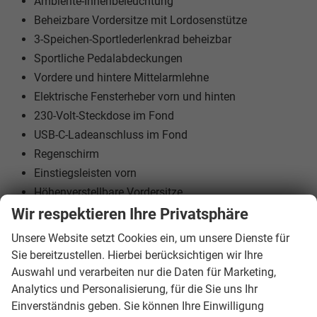
Ambiente-Innenbeleuchtung
Beheizbare Vordersitze mit Lordosenstütze
3-Speichen-Sportlederlenkrad beheizbar
Sportliche Pedalabdeckungen
Vordere und hintere Mittelarmlehne
Elektrische Fensterheber vorn und hinten
230-Volt-Steckdose im Fond
USB-C-Ladeanschluss im Fond
Regenschirm
Einstiegsleisten vorn
Höhenverstellbare Vordersitze
Geteilte und umklappbare Rücksitzlehne
Wir respektieren Ihre Privatsphäre
Unsere Website setzt Cookies ein, um unsere Dienste für
Sie bereitzustellen. Hierbei berücksichtigen wir Ihre
Multimedia & Komfort:
Auswahl und verarbeiten nur die Daten für Marketing,
Analytics und Personalisierung, für die Sie uns Ihr
Einverständnis geben. Sie können Ihre Einwilligung
Navigationssystem mit Sprachsteuerung