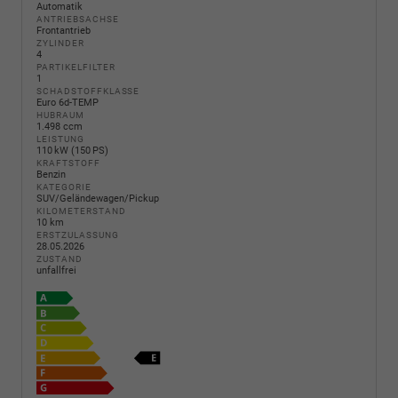
Automatik
ANTRIEBSACHSE
Frontantrieb
ZYLINDER
4
PARTIKELFILTER
1
SCHADSTOFFKLASSE
Euro 6d-TEMP
HUBRAUM
1.498 ccm
LEISTUNG
110 kW (150 PS)
KRAFTSTOFF
Benzin
KATEGORIE
SUV/Geländewagen/Pickup
KILOMETERSTAND
10 km
ERSTZULASSUNG
28.05.2026
ZUSTAND
unfallfrei