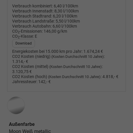
Verbrauch kombiniert:
6,40 l/100km
Verbrauch Innenstadt:
8,30 l/100km
Verbrauch Stadtrand:
6,20 l/100km
Verbrauch Landstraße:
5,50 l/100km
Verbrauch Autobahn:
6,60 l/100km
CO
-Emissionen:
146,00 g/km
2
CO
-Klasse:
E
2
Download
Energiekosten bei 15.000 km pro Jahr:
1.674,24 €
CO2 Kosten (niedrig)
:
(Kosten Durchschnitt 10 Jahre)
1.314,- €
CO2 Kosten (mittel)
:
(Kosten Durchschnitt 10 Jahre)
3.120,75 €
CO2 Kosten (hoch)
:
4.818,- €
(Kosten Durchschnitt 10 Jahre)
Jahressteuer:
142,- €
Außenfarbe
Moon Weiß metallic