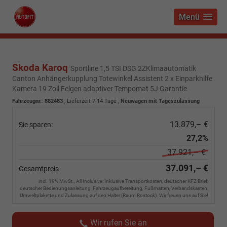
Menü
Skoda Karoq
Sportline 1,5 TSI DSG 2ZKlimaautomatik
Canton Anhängerkupplung Totewinkel Assistent 2 x Einparkhilfe
Kamera 19 Zoll Felgen adaptiver Tempomat 5J Garantie
Fahrzeugnr.
:
882483
,
Lieferzeit 7-14 Tage
,
Neuwagen mit Tageszulassung
13.879,– €
Sie sparen:
27,2%
37.921,– €
37.091,– €
Gesamtpreis
incl. 19% MwSt., All Inclusive: Inklusive Transportkosten, deutscher KFZ Brief,
deutscher Bedienungsanleitung, Fahrzeugaufbereitung, Fußmatten, Verbandskasten,
Umweltplakette und Zulassung auf den Halter (Raum Rostock). Wir freuen uns auf Sie!
Wir rufen Sie an