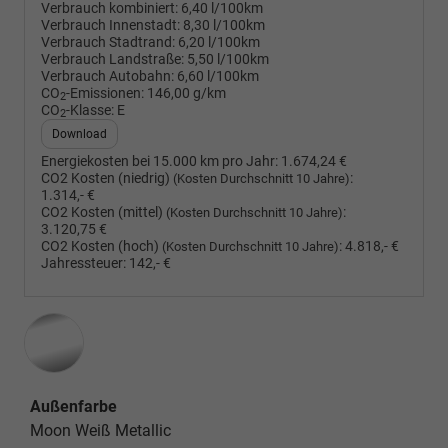
Verbrauch kombiniert:
6,40 l/100km
Verbrauch Innenstadt:
8,30 l/100km
Verbrauch Stadtrand:
6,20 l/100km
Verbrauch Landstraße:
5,50 l/100km
Verbrauch Autobahn:
6,60 l/100km
CO
-Emissionen:
146,00 g/km
2
CO
-Klasse:
E
2
Download
Energiekosten bei 15.000 km pro Jahr:
1.674,24 €
CO2 Kosten (niedrig)
:
(Kosten Durchschnitt 10 Jahre)
1.314,- €
CO2 Kosten (mittel)
:
(Kosten Durchschnitt 10 Jahre)
3.120,75 €
CO2 Kosten (hoch)
:
4.818,- €
(Kosten Durchschnitt 10 Jahre)
Jahressteuer:
142,- €
Außenfarbe
Moon Weiß Metallic