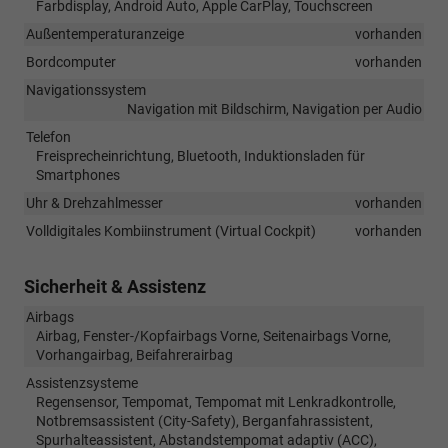
Farbdisplay, Android Auto, Apple CarPlay, Touchscreen
Außentemperaturanzeige
vorhanden
Bordcomputer
vorhanden
Navigationssystem
Navigation mit Bildschirm, Navigation per Audio
Telefon
Freisprecheinrichtung, Bluetooth, Induktionsladen für
Smartphones
Uhr & Drehzahlmesser
vorhanden
Volldigitales Kombiinstrument (Virtual Cockpit)
vorhanden
Sicherheit & Assistenz
Airbags
Airbag, Fenster-/Kopfairbags Vorne, Seitenairbags Vorne,
Vorhangairbag, Beifahrerairbag
Assistenzsysteme
Regensensor, Tempomat, Tempomat mit Lenkradkontrolle,
Notbremsassistent (City-Safety), Berganfahrassistent,
Spurhalteassistent, Abstandstempomat adaptiv (ACC),