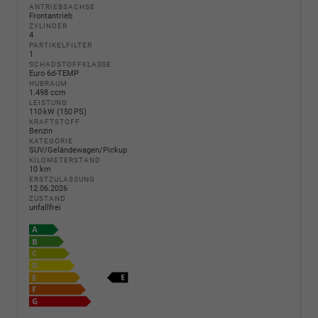
ANTRIEBSACHSE
Frontantrieb
ZYLINDER
4
PARTIKELFILTER
1
SCHADSTOFFKLASSE
Euro 6d-TEMP
HUBRAUM
1.498 ccm
LEISTUNG
110 kW (150 PS)
KRAFTSTOFF
Benzin
KATEGORIE
SUV/Geländewagen/Pickup
KILOMETERSTAND
10 km
ERSTZULASSUNG
12.06.2026
ZUSTAND
unfallfrei