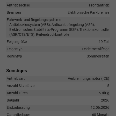
Antriebsachse
Frontantrieb
Bremsen
Elektronische Parkbremse
Fahrwerk- und Regelungssysteme
Antiblockiersystem (ABS), Antischlupfregelung (ASR),
Elektronisches Stabilitäts-Programm (ESP), Traktionskontrolle
(ASR/CTS/ETS), Reifendruckkontrolle
Felgengröße
19 Zoll
Felgentyp
Leichtmetallfelge
Reifentyp
Sommerreifen
Sonstiges
Antriebsart
Verbrennungsmotor (ICE)
Anzahl Sitzplätze
5
Anzahl Türen
5-türig
Baujahr
2026
Erstzulassung
12.06.2026
Garantiedauer
60 Monate