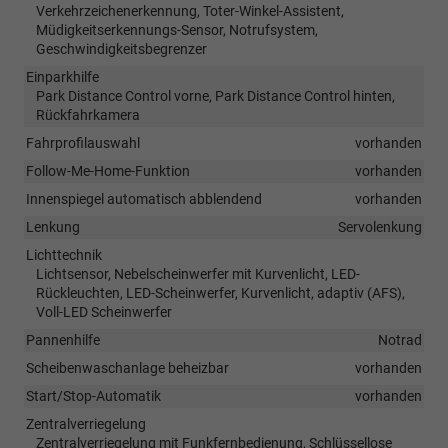
Verkehrzeichenerkennung, Toter-Winkel-Assistent,
Müdigkeitserkennungs-Sensor, Notrufsystem,
Geschwindigkeitsbegrenzer
Einparkhilfe
Park Distance Control vorne, Park Distance Control hinten,
Rückfahrkamera
Fahrprofilauswahl
vorhanden
Follow-Me-Home-Funktion
vorhanden
Innenspiegel automatisch abblendend
vorhanden
Lenkung
Servolenkung
Lichttechnik
Lichtsensor, Nebelscheinwerfer mit Kurvenlicht, LED-
Rückleuchten, LED-Scheinwerfer, Kurvenlicht, adaptiv (AFS),
Voll-LED Scheinwerfer
Pannenhilfe
Notrad
Scheibenwaschanlage beheizbar
vorhanden
Start/Stop-Automatik
vorhanden
Zentralverriegelung
Zentralverriegelung mit Funkfernbedienung, Schlüssellose