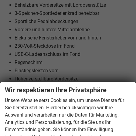
Beheizbare Vordersitze mit Lordosenstütze
3-Speichen-Sportlederlenkrad beheizbar
Sportliche Pedalabdeckungen
Vordere und hintere Mittelarmlehne
Elektrische Fensterheber vorn und hinten
230-Volt-Steckdose im Fond
USB-C-Ladeanschluss im Fond
Regenschirm
Einstiegsleisten vorn
Höhenverstellbare Vordersitze
Geteilte und umklappbare Rücksitzlehne
Wir respektieren Ihre Privatsphäre
Unsere Website setzt Cookies ein, um unsere Dienste für
Sie bereitzustellen. Hierbei berücksichtigen wir Ihre
Multimedia & Komfort:
Auswahl und verarbeiten nur die Daten für Marketing,
Analytics und Personalisierung, für die Sie uns Ihr
Einverständnis geben. Sie können Ihre Einwilligung
Navigationssystem mit Sprachsteuerung