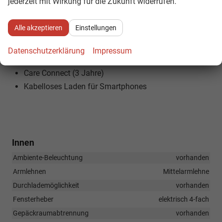
jederzeit mit Wirkung für die Zukunft widerrufen.
Kabelloser SmartLink (Apple CarPlay & Android Auto)
Bluetooth-Freisprecheinrichtung
Alle akzeptieren
Einstellungen
DAB+ Digitalradio
KESSY System
Datenschutzerklärung
Impressum
Easy Start
Care Connect (3 Jahre)
Kabelloses Laden für Smartphones
Innen
Ambiente-Beleuchtung
vorhanden
Armlehnen
Mittelarmlehne
Durchlademöglichkeit
vorhanden
Fensterheber
elektrisch 4-fach
Gepäckraumabtrennung
vorhanden