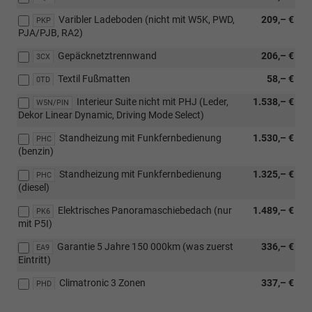
Varibler Ladeboden (nicht mit W5K, PWD,
209,– €
PKP
PJA/PJB, RA2)
Gepäcknetztrennwand
206,– €
3CX
Textil Fußmatten
58,– €
0TD
Interieur Suite nicht mit PHJ (Leder,
1.538,– €
W5N/PIN
Dekor Linear Dynamic, Driving Mode Select)
Standheizung mit Funkfernbedienung
1.530,– €
PHC
(benzin)
Standheizung mit Funkfernbedienung
1.325,– €
PHC
(diesel)
Elektrisches Panoramaschiebedach (nur
1.489,– €
PK6
mit P5I)
Garantie 5 Jahre 150 000km (was zuerst
336,– €
EA9
Eintritt)
Climatronic 3 Zonen
337,– €
PHD