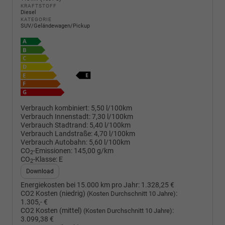
KRAFTSTOFF
Diesel
KATEGORIE
SUV/Geländewagen/Pickup
Verbrauch kombiniert:
5,50 l/100km
Verbrauch Innenstadt:
7,30 l/100km
Verbrauch Stadtrand:
5,40 l/100km
Verbrauch Landstraße:
4,70 l/100km
Verbrauch Autobahn:
5,60 l/100km
CO
-Emissionen:
145,00 g/km
2
CO
-Klasse:
E
2
Download
Energiekosten bei 15.000 km pro Jahr:
1.328,25 €
CO2 Kosten (niedrig)
:
(Kosten Durchschnitt 10 Jahre)
1.305,- €
CO2 Kosten (mittel)
:
(Kosten Durchschnitt 10 Jahre)
3.099,38 €