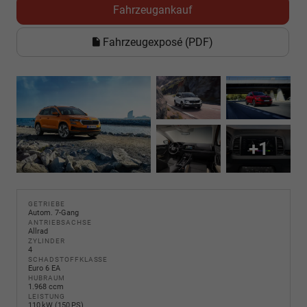
Fahrzeugankauf
Fahrzeugexposé (PDF)
+1
GETRIEBE
Autom. 7-Gang
ANTRIEBSACHSE
Allrad
ZYLINDER
4
SCHADSTOFFKLASSE
Euro 6 EA
HUBRAUM
1.968 ccm
LEISTUNG
110 kW (150 PS)