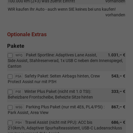
100.000 km (2+3) was zuerst Eintritt
vorhanden
WIR kaufen Ihr Auto - auch wenn SIE keines bei uns kaufen!
vorhanden
Optionale Extras
Pakete
Paket Sportline: Adaptives Lane Assist,
1.031,– €
WFQ
Side Assist, Stahlreserverad, 1x USB C neben dem Innenspiegel,
Canton
Safety Paket: Seiten Airbags hinten, Crew
543,– €
P5A
Protect Assist nur mit P5H
Winter Plus Paket (nicht mit 1.0 TSI):
333,– €
P5E
Beheizbare Frontscheibe, Beheizte Sitze hinten
Parking Plus Paket (nur mit 4E6, PL4/P5I) :
867,– €
W5G
Park Assist, Area View
Travel Assist (nicht mit PPJ): ACC bis
686,– €
P5H
210km/h, Adaptiver Spurhalteassistent, USB-C Ladeanschluss