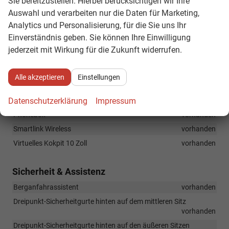
Sie bereitzustellen. Hierbei berücksichtigen wir Ihre
Auswahl und verarbeiten nur die Daten für Marketing,
230V Steckdose
vorhanden
Analytics und Personalisierung, für die Sie uns Ihr
Interieur Sport
vorhanden
Einverständnis geben. Sie können Ihre Einwilligung
jederzeit mit Wirkung für die Zukunft widerrufen.
Infotainment & Kommunikation
Bluetooth
vorhanden
Alle akzeptieren
Einstellungen
DAB
vorhanden
Infotainment 8 Zoll , Wireless Smartlink
vorhanden
Datenschutzerklärung
Impressum
Phonebox
vorhanden
Smartlink Wireless
vorhanden
Virtuelles Kokpit 10 Zoll
vorhanden
Sicherheit & Assistenz
Berganfahrassistent
vorhanden
Dreipunkt-Sicherheitgurte hinten auf dem mittleren Sitz
vorhanden
Dreipunkt-Sicherheitgurte hinten auf den äußeren Sitzen