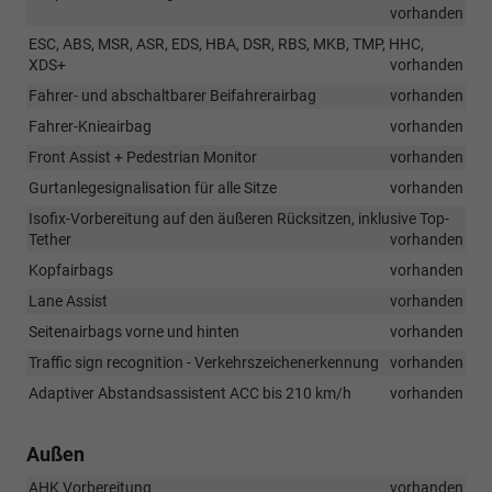
vorhanden
ESC, ABS, MSR, ASR, EDS, HBA, DSR, RBS, MKB, TMP, HHC,
XDS+
vorhanden
Fahrer- und abschaltbarer Beifahrerairbag
vorhanden
Fahrer-Knieairbag
vorhanden
Front Assist + Pedestrian Monitor
vorhanden
Gurtanlegesignalisation für alle Sitze
vorhanden
Isofix-Vorbereitung auf den äußeren Rücksitzen, inklusive Top-
Tether
vorhanden
Kopfairbags
vorhanden
Lane Assist
vorhanden
Seitenairbags vorne und hinten
vorhanden
Traffic sign recognition - Verkehrszeichenerkennung
vorhanden
Adaptiver Abstandsassistent ACC bis 210 km/h
vorhanden
Außen
AHK Vorbereitung
vorhanden