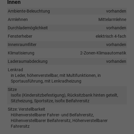
Innen
Ambiente-Beleuchtung
vorhanden
Armlehnen
Mittelarmlehne
Durchlademöglichkeit
vorhanden
Fensterheber
elektrisch 4-fach
Innenraumfilter
vorhanden
Klimatisierung
2-Zonen-Klimaautomatik
Laderaumabdeckung
vorhanden
Lenkrad
in Leder, höhenverstellbar, mit Multifunktionen, in
Sportausführung, mit Lenkradheizung
Sitze
Isofix (Kindersitzbefestigung), Rücksitzbank hinten geteilt,
Sitzheizung, Sportsitze, Isofix Beifahrersitz
Sitze: Verstellbarkeit
Höhenverstellbarer Fahrer- und Beifahrersitz,
Höhenverstellbarer Beifahrersitz, Höhenverstellbarer
Fahrersitz