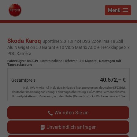
Menü
Skoda Karoq
Sportline 2,0 TDI 4x4 DSG 2ZoKlima 18 Zoll
Alu Navigation 5J Garantie 10 ViCo Matrix ACC el Heckklappe 2 x
PDC Kamera
Fahrzeugnr.
:
880049
, unverbindliche Lieferzeit: 4-6 Monate ,
Neuwagen mit
Tageszulassung
40.572,– €
Gesamtpreis
incl. 19% MwSt., All Inclusive: Inklusive Transportkosten, deutscher KFZ Brief,
deutscher Bedienungsanleitung, Fahrzeugaufbereitung, Fußmatten, Verbandskasten,
Umweltplakette und Zulassung auf den Halter (Raum Rostock). Wir freuen uns auf Sie!
Wir rufen Sie an
Unverbindlich anfragen