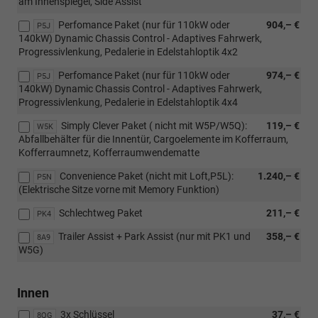
am Innenspiegel, Side Assist
Perfomance Paket (nur für 110kW oder
904,– €
P5J
140kW) Dynamic Chassis Control - Adaptives Fahrwerk,
Progressivlenkung, Pedalerie in Edelstahloptik 4x2
Perfomance Paket (nur für 110kW oder
974,– €
P5J
140kW) Dynamic Chassis Control - Adaptives Fahrwerk,
Progressivlenkung, Pedalerie in Edelstahloptik 4x4
Simply Clever Paket ( nicht mit W5P/W5Q):
119,– €
W5K
Abfallbehälter für die Innentür, Cargoelemente im Kofferraum,
Kofferraumnetz, Kofferraumwendematte
Convenience Paket (nicht mit Loft,P5L):
1.240,– €
P5N
(Elektrische Sitze vorne mit Memory Funktion)
Schlechtweg Paket
211,– €
PK4
Trailer Assist + Park Assist (nur mit PK1 und
358,– €
8A9
W5G)
Innen
3x Schlüssel
37,– €
8QG