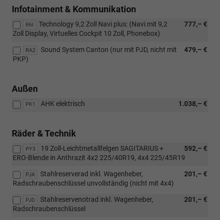
Infotainment & Kommunikation
Technology 9,2 Zoll Navi plus: (Navi mit 9,2
777,– €
R6I
Zoll Display, Virtuelles Cockpit 10 Zoll, Phonebox)
Sound System Canton (nur mit PJD, nicht mit
479,– €
RA2
PKP)
Außen
AHK elektrisch
1.038,– €
PK1
Räder & Technik
19 Zoll-Leichtmetallfelgen SAGITARIUS +
592,– €
PY3
ERO-Blende in Anthrazit 4x2 225/40R19, 4x4 225/45R19
Stahlreserverad inkl. Wagenheber,
201,– €
PJA
Radschraubenschlüssel unvollständig (nicht mit 4x4)
Stahlreservenotrad inkl. Wagenheber,
201,– €
PJD
Radschraubenschlüssel