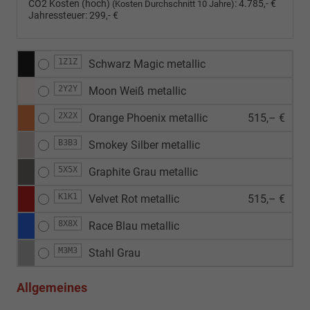
CO2 Kosten (hoch)
:
4.785,- €
(Kosten Durchschnitt 10 Jahre)
Jahressteuer:
299,- €
1Z1Z
Schwarz Magic metallic
2Y2Y
Moon Weiß metallic
2X2X
Orange Phoenix metallic
515,– €
B3B3
Smokey Silber metallic
5X5X
Graphite Grau metallic
K1K1
Velvet Rot metallic
515,– €
8X8X
Race Blau metallic
M3M3
Stahl Grau
Allgemeines