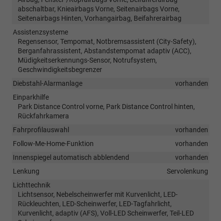
abschaltbar, Knieairbags Vorne, Seitenairbags Vorne,
Seitenairbags Hinten, Vorhangairbag, Beifahrerairbag
Assistenzsysteme
Regensensor, Tempomat, Notbremsassistent (City-Safety),
Berganfahrassistent, Abstandstempomat adaptiv (ACC),
Müdigkeitserkennungs-Sensor, Notrufsystem,
Geschwindigkeitsbegrenzer
Diebstahl-Alarmanlage
vorhanden
Einparkhilfe
Park Distance Control vorne, Park Distance Control hinten,
Rückfahrkamera
Fahrprofilauswahl
vorhanden
Follow-Me-Home-Funktion
vorhanden
Innenspiegel automatisch abblendend
vorhanden
Lenkung
Servolenkung
Lichttechnik
Lichtsensor, Nebelscheinwerfer mit Kurvenlicht, LED-
Rückleuchten, LED-Scheinwerfer, LED-Tagfahrlicht,
Kurvenlicht, adaptiv (AFS), Voll-LED Scheinwerfer, Teil-LED