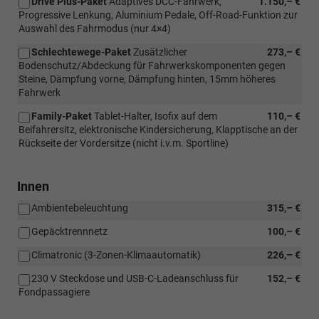
Drive Plus-Paket
Adaptives DCC-Fahrwerk,
1.150,– €
Progressive Lenkung, Aluminium Pedale, Off-Road-Funktion zur
Auswahl des Fahrmodus (nur 4×4)
Schlechtewege-Paket
Zusätzlicher
273,– €
Bodenschutz/Abdeckung für Fahrwerkskomponenten gegen
Steine, Dämpfung vorne, Dämpfung hinten, 15mm höheres
Fahrwerk
Family-Paket
Tablet-Halter, Isofix auf dem
110,– €
Beifahrersitz, elektronische Kindersicherung, Klapptische an der
Rückseite der Vordersitze (nicht i.v.m. Sportline)
Innen
Ambientebeleuchtung
315,– €
Gepäcktrennnetz
100,– €
Climatronic (3-Zonen-Klimaautomatik)
226,– €
230 V Steckdose und USB-C-Ladeanschluss für
152,– €
Fondpassagiere