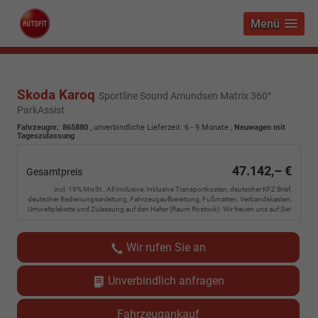
Menü
Skoda Karoq
Sportline Sound Amundsen Matrix 360°
ParkAssist
Fahrzeugnr.
:
865880
, unverbindliche Lieferzeit: 6 - 9 Monate ,
Neuwagen mit
Tageszulassung
47.142,– €
Gesamtpreis
incl. 19% MwSt., All Inclusive: Inklusive Transportkosten, deutscher KFZ Brief,
deutscher Bedienungsanleitung, Fahrzeugaufbereitung, Fußmatten, Verbandskasten,
Umweltplakette und Zulassung auf den Halter (Raum Rostock). Wir freuen uns auf Sie!
Wir rufen Sie an
Unverbindlich anfragen
Fahrzeugankauf