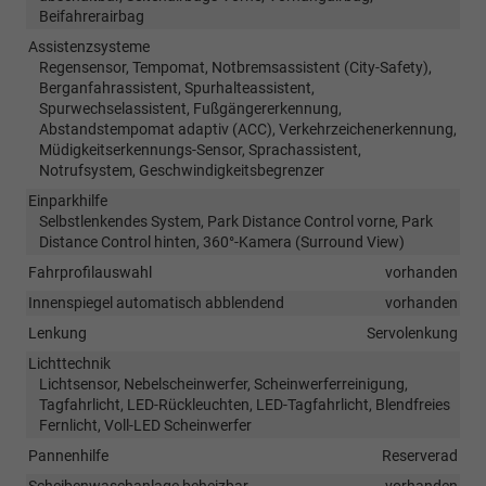
Beifahrerairbag
Assistenzsysteme
Regensensor, Tempomat, Notbremsassistent (City-Safety),
Berganfahrassistent, Spurhalteassistent,
Spurwechselassistent, Fußgängererkennung,
Abstandstempomat adaptiv (ACC), Verkehrzeichenerkennung,
Müdigkeitserkennungs-Sensor, Sprachassistent,
Notrufsystem, Geschwindigkeitsbegrenzer
Einparkhilfe
Selbstlenkendes System, Park Distance Control vorne, Park
Distance Control hinten, 360°-Kamera (Surround View)
Fahrprofilauswahl
vorhanden
Innenspiegel automatisch abblendend
vorhanden
Lenkung
Servolenkung
Lichttechnik
Lichtsensor, Nebelscheinwerfer, Scheinwerferreinigung,
Tagfahrlicht, LED-Rückleuchten, LED-Tagfahrlicht, Blendfreies
Fernlicht, Voll-LED Scheinwerfer
Pannenhilfe
Reserverad
Scheibenwaschanlage beheizbar
vorhanden