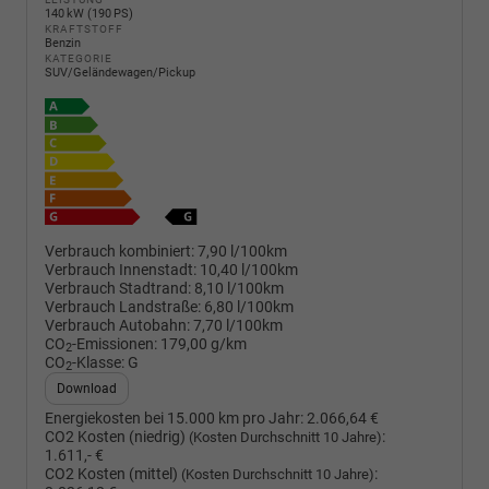
140 kW (190 PS)
KRAFTSTOFF
Benzin
KATEGORIE
SUV/Geländewagen/Pickup
Verbrauch kombiniert:
7,90 l/100km
Verbrauch Innenstadt:
10,40 l/100km
Verbrauch Stadtrand:
8,10 l/100km
Verbrauch Landstraße:
6,80 l/100km
Verbrauch Autobahn:
7,70 l/100km
CO
-Emissionen:
179,00 g/km
2
CO
-Klasse:
G
2
Download
Energiekosten bei 15.000 km pro Jahr:
2.066,64 €
CO2 Kosten (niedrig)
:
(Kosten Durchschnitt 10 Jahre)
1.611,- €
CO2 Kosten (mittel)
:
(Kosten Durchschnitt 10 Jahre)