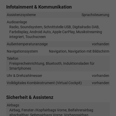
Infotainment & Kommunikation
Assistenzsysteme
Sprachsteuerung
Audioanlage
Radio, Soundsystem, Schnittstelle USB, Digitalradio DAB,
Farbdisplay, Android Auto, Apple CarPlay, Musikstreaming
integriert, Touchscreen
Außentemperaturanzeige
vorhanden
Navigationssystem
Navigation, Navigation mit Bildschirm
Telefon
Freisprecheinrichtung, Bluetooth, Induktionsladen für
Smartphones
Uhr & Drehzahlmesser
vorhanden
Volldigitales Kombiinstrument (Virtual Cockpit)
vorhanden
Sicherheit & Assistenz
Airbags
Airbag, Fenster-/Kopfairbags Vorne, Beifahrerairbag
abschaltbar, Seitenairbags Vorne, Vorhangairbag,