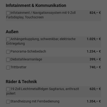
Infotainment & Kommunikation
Infotainment / Navigationssystem mit 9 Zoll
824,– €
Farbdisplay, Touchscreen
Außen
Anhängerkupplung, schwenkbar, elektrische
1.029,– €
Entriegelung
Panorama-Schiebedach
1.234,– €
Diebstahlwarnanlage
399,– €
Trittbretter
740,– €
Räder & Technik
19 Zoll Leichtmetallfelgen Sagitarius, anthrazit
620,– €
poliert
Standheizung mit Fernbedienung
1.354,– €