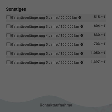
Sonstiges
(was
515,– €
Garantieverlängerung 5 Jahre / 60.000 km
zuerst
(was
604,– €
eintritt)
Garantieverlängerung 3 Jahre / 150.000 km
zuerst
(was
830,– €
eintritt)
Garantieverlängerung 4 Jahre / 150.000 km
zuerst
(was
703,– €
eintritt)
Garantieverlängerung 5 Jahre / 100.000 km
zuerst
(was
1.050,– €
eintritt)
Garantieverlängerung 5 Jahre / 150.000 km
zuerst
(was
1.397,– €
eintritt)
Garantieverlängerung 5 Jahre / 200.000 km
zuerst
eintritt)
Kontaktaufnahme