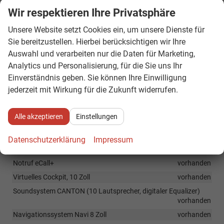
Sportlenkrad
vorhanden
Wir respektieren Ihre Privatsphäre
LED-Ambientebeleuchtung
vorhanden
Unsere Website setzt Cookies ein, um unsere Dienste für
Sport-Pedalabeckungen
vorhanden
Sie bereitzustellen. Hierbei berücksichtigen wir Ihre
USB-C Anschluss am Innenrückspiegel
vorhanden
Auswahl und verarbeiten nur die Daten für Marketing,
Lordosenstützen an den Vordersitzen
vorhanden
Analytics und Personalisierung, für die Sie uns Ihr
Rücksitzbank ungeteilt, Rückenlehne geteilt und umklappbar
Einverständnis geben. Sie können Ihre Einwilligung
vorhanden
jederzeit mit Wirkung für die Zukunft widerrufen.
Variables Gepäckraumkonzept
vorhanden
Alle akzeptieren
Einstellungen
Infotainment & Kommunikation
Datenschutzerklärung
Impressum
SmartLink, drahtlos (Apple CarPlay und Android Auto)
vorhanden
Notruf eCall+
vorhanden
Virtuelles Cockpit, 10 Zoll
vorhanden
Soundsystem CANTON (10 Lautsprecher, digitaler Equalizer)
vorhanden
Navigationssystem Navi 8 Zoll
vorhanden