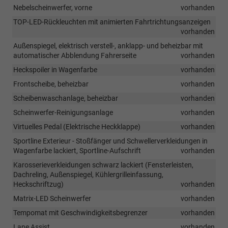
Nebelscheinwerfer, vorne
vorhanden
TOP-LED-Rückleuchten mit animierten Fahrtrichtungsanzeigen
vorhanden
Außenspiegel, elektrisch verstell-, anklapp- und beheizbar mit
automatischer Abblendung Fahrerseite
vorhanden
Heckspoiler in Wagenfarbe
vorhanden
Frontscheibe, beheizbar
vorhanden
Scheibenwaschanlage, beheizbar
vorhanden
Scheinwerfer-Reinigungsanlage
vorhanden
Virtuelles Pedal (Elektrische Heckklappe)
vorhanden
Sportline Exterieur - Stoßfänger und Schwellerverkleidungen in
Wagenfarbe lackiert, Sportline-Aufschrift
vorhanden
Karosserieverkleidungen schwarz lackiert (Fensterleisten,
Dachreling, Außenspiegel, Kühlergrilleinfassung,
Heckschriftzug)
vorhanden
Matrix-LED Scheinwerfer
vorhanden
Tempomat mit Geschwindigkeitsbegrenzer
vorhanden
Lane Assist
vorhanden