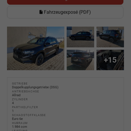
Fahrzeugexposé (PDF)
+15
GETRIEBE
Doppelkupplungsgetriebe (DSG)
ANTRIEBSACHSE
Allrad
ZYLINDER
4
PARTIKELFILTER
1
SCHADSTOFFKLASSE
Euro 6e
HUBRAUM
1.984 ccm
LEISTUNG