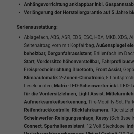
Anhängevorrichtung anklappbar inkl. Gespannstabi
Verlängerung der Herstellergarantie auf 5 Jahre b
Serienausstattung:
Ablagefach, ABS, ASR, EDS, ESC, HBA, MKB, XDS, Airb
Seitenairbag vorn mit Kopfairbag,
Außenspiegel elek
beheizbar, Berganfahrassistent
, Brillenfach im Da
Start, Vordersitze höhenverstellbar, Fahrprofilausw
Freisprecheinrichtung Bluetooth, Front Assist
, Gep
Klimaautomatik 2-Zonen-Climatronic
, 8 Lautsprech
Leseleuchten,
Matrix-LED-Scheinwerfer inkl. LED-Ta
für die Vordersitzlehnen, Light Assist, Mittelarml
Aufmerksamkeitserkennung
, Tire-Mobility-Set, Pa
Reifendruckkontrolle, Rückfahrkamera
, Rücksitzle
Scheinwerfer-Reinigungsanlage, Kessy
(Schlüssell
Connect, Spurhalteassistent
, 12 Volt Steckdose,
Ind