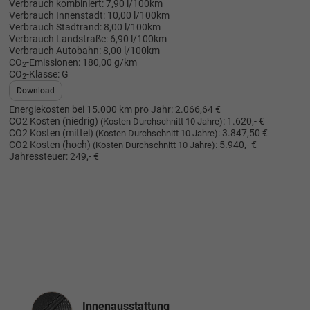
Verbrauch kombiniert:
7,90 l/100km
Verbrauch Innenstadt:
10,00 l/100km
Verbrauch Stadtrand:
8,00 l/100km
Verbrauch Landstraße:
6,90 l/100km
Verbrauch Autobahn:
8,00 l/100km
CO
-Emissionen:
180,00 g/km
2
CO
-Klasse:
G
2
Download
Energiekosten bei 15.000 km pro Jahr:
2.066,64 €
CO2 Kosten (niedrig)
:
1.620,- €
(Kosten Durchschnitt 10 Jahre)
CO2 Kosten (mittel)
:
3.847,50 €
(Kosten Durchschnitt 10 Jahre)
CO2 Kosten (hoch)
:
5.940,- €
(Kosten Durchschnitt 10 Jahre)
Jahressteuer:
249,- €
Innenausstattung
Innenausstattung