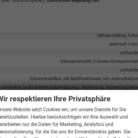
l inkl. Bordcomputer),
Zentralverriegelung mit
Mittelarmlehne, Fahr
elektrisch 4-fa
vorhand
Klimaautomatik, 3-Zonen-Klimaautomat
vorhand
höhenverstellbar, mit Multifunktionen, mit Lenkradheizu
omfortsitze, Isofix (Kindersitzbefestigung), Sitzheizung, Sitzheizung hint
Fahrer und Beifahr
Wir respektieren Ihre Privatsphäre
Höhenverstellbarer Fahrer- und Beifahrersi
nsere Website setzt Cookies ein, um unsere Dienste für Sie
ereitzustellen. Hierbei berücksichtigen wir Ihre Auswahl und
erarbeiten nur die Daten für Marketing, Analytics und
Sprachsteueru
ersonalisierung, für die Sie uns Ihr Einverständnis geben. Sie