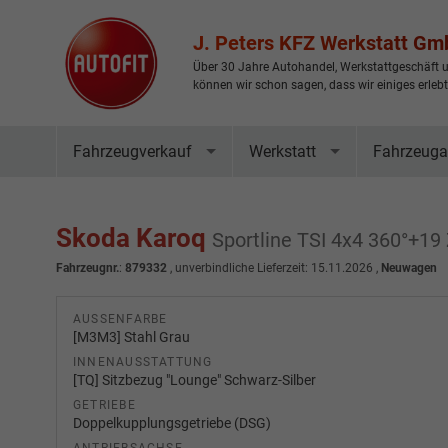
J. Peters KFZ Werkstatt G
Über 30 Jahre Autohandel, Werkstattgeschäft u
können wir schon sagen, dass wir einiges erleb
Fahrzeugverkauf
Werkstatt
Fahrzeuga
Skoda Karoq
Sportline TSI 4x4 360°+1
Fahrzeugnr.
:
879332
, unverbindliche Lieferzeit:
15.11.2026
,
Neuwagen
AUSSENFARBE
[M3M3] Stahl Grau
INNENAUSSTATTUNG
[TQ] Sitzbezug "Lounge" Schwarz-Silber
GETRIEBE
Doppelkupplungsgetriebe (DSG)