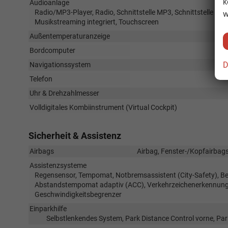
k
Audioanlage
Radio/MP3-Player, Radio, Schnittstelle MP3, Schnittstelle USB
w
Musikstreaming integriert, Touchscreen
Außentemperaturanzeige
Bordcomputer
D
Navigationssystem
Telefon
Uhr & Drehzahlmesser
Volldigitales Kombiinstrument (Virtual Cockpit)
Sicherheit & Assistenz
Airbags
Airbag, Fenster-/Kopfairbags
Assistenzsysteme
Regensensor, Tempomat, Notbremsassistent (City-Safety), Be
Abstandstempomat adaptiv (ACC), Verkehrzeichenerkennung, 
Geschwindigkeitsbegrenzer
Einparkhilfe
Selbstlenkendes System, Park Distance Control vorne, Pa