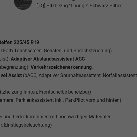
[TQ] Sitzbezug "Lounge" Schwarz-Silber
 Reifen 225/45 R19
ll Farb-Touchscreen, Gehsten- und Sprachsteuerung)
ist),
Adaptiver Abstandsassistent ACC
tsbegrenzung),
Verkehrszeichenerkennung
,
vel Assist
(pACC, Adaptiver Spurhalteassistent, Notfallassistent
itzheizung hinten, Frontscheibe beheizbar)
mera, Parklenkassistent inkl. ParkPilot vorn und hinten)
r und Leder kombiniert mit hochwertigen Materialen,
r, Einstiegsbeleuchtung)