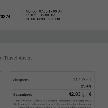
Mo.-Do.: 07:00-17:00 Uhr
Fr.: 07:30-12:00 Uhr
73374
HU Mi. 14:00-16:00 Uhr
+Travel Assist
14.609,– €
Sie sparen:
25,4%
42.831,– €
Gesamtpreis
incl. 19% MwSt., All Inclusive: Inklusive Transportkosten, deutscher KFZ
Brief, deutscher Bedienungsanleitung, Fahrzeugaufbereitung, Fußmatten,
Verbandskasten, Umweltplakette und Zulassung auf den Halter (Raum