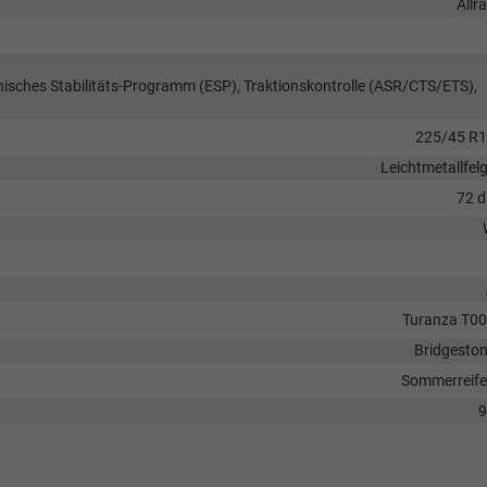
Allr
onisches Stabilitäts-Programm (ESP), Traktionskontrolle (ASR/CTS/ETS),
225/45 R
Leichtmetallfel
72 
Turanza T0
Bridgesto
Sommerreif
9