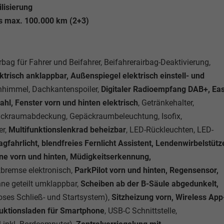
lisierung
is max. 100.000 km (2+3)
ag für Fahrer und Beifahrer, Beifahrerairbag-Deaktivierung,
trisch anklappbar, Außenspiegel elektrisch einstell- und
chhimmel, Dachkantenspoiler,
Digitaler Radioempfang DAB+, Ea
ahl, Fenster vorn und hinten elektrisch
, Getränkehalter,
äckraumabdeckung, Gepäckraumbeleuchtung, Isofix,
er,
Multifunktionslenkrad beheizbar
, LED-Rückleuchten, LED-
gfahrlicht, blendfreies Fernlicht Assistent, Lendenwirbelstütz
ehne vorn und hinten, Müdigkeitserkennung,
rkbremse elektronisch,
ParkPilot vorn und hinten, Regensensor,
hne geteilt umklappbar,
Scheiben ab der B-Säule abgedunkelt,
oses Schließ- und Startsystem),
Sitzheizung vorn, Wireless App
uktionsladen für Smartphone
, USB-C Schnittstelle,