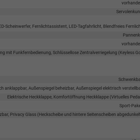
vorhand
Servolenku
D-Scheinwerfer, Fernlichtassistent, LED-Tagfahrlicht, Blendfreies Fernlic
Pannenk
vorhand
lung mit Funkfernbedienung, Schlüssellose Zentralverriegelung (Keyless G
Schwenkb
ch anklappbar, Außenspiegel beheizbar, Außenspiegel elektrisch verstellb
Elektrische Heckklappe, Komfortöffnung Heckklappe (Virtuelles Peda
Sport-Pak
zbar, Privacy Glass (Heckscheibe und hintere Seitenscheiben abgedunkel