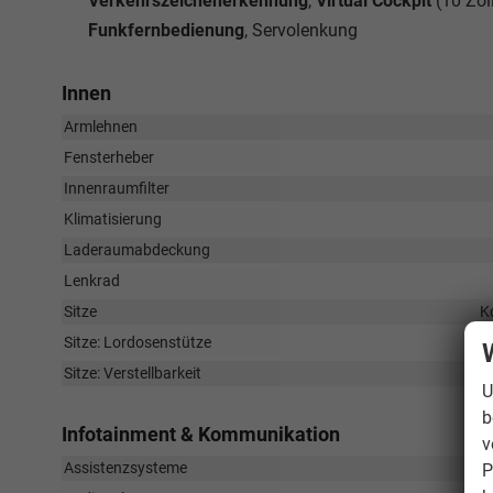
Verkehrszeichenerkennung
,
Virtual Cockpit
(10 Zol
Funkfernbedienung
, Servolenkung
Innen
Armlehnen
Fensterheber
Innenraumfilter
Klimatisierung
Laderaumabdeckung
Lenkrad
Sitze
K
Sitze: Lordosenstütze
Sitze: Verstellbarkeit
U
b
Infotainment & Kommunikation
v
Assistenzsysteme
P