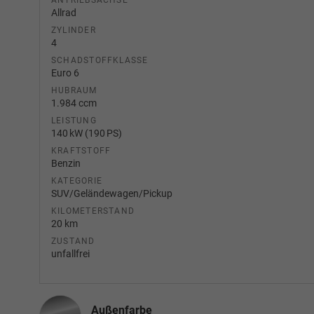
ANTRIEBSACHSE
Allrad
ZYLINDER
4
SCHADSTOFFKLASSE
Euro 6
HUBRAUM
1.984 ccm
LEISTUNG
140 kW (190 PS)
KRAFTSTOFF
Benzin
KATEGORIE
SUV/Geländewagen/Pickup
KILOMETERSTAND
20 km
ZUSTAND
unfallfrei
Außenfarbe