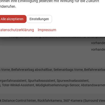
önnen Ihre Einwilligung jederzeit mit Wirkung für die Zukunft
, Digitalradio DAB, Farbdisplay, Android Auto, Apple CarPlay,
iderrufen.
vorhand
Alle akzeptieren
Einstellungen
vorhand
atenschutzerklärung
Impressum
Navigati
Freisprecheinrichtung, Bluetooth, Induktionsladen für Smartphon
vorhand
vorhand
 Vorne, Beifahrerairbag abschaltbar, Seitenairbags Vorne, Beifahrerairb
rganfahrassistent, Spurhalteassistent, Spurwechselassistent,
Toter-Winkel-Assistent, Müdigkeitserkennungs-Sensor, Abstandswarner
rk Distance Control hinten, Rückfahrkamera, 360°-Kamera (Surround Vie