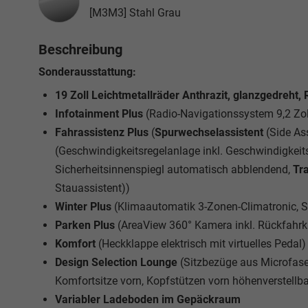
[M3M3] Stahl Grau
Beschreibung
Sonderausstattung:
19 Zoll Leichtmetallräder Anthrazit, glanzgedreht,
Infotainment Plus
(Radio-Navigationssystem 9,2 Zo
Fahrassistenz Plus
(
Spurwechselassistent
(Side Ass
(Geschwindigkeitsregelanlage inkl. Geschwindigkei
Sicherheitsinnenspiegl automatisch abblendend,
Tra
Stauassistent))
Winter Plus
(Klimaautomatik 3-Zonen-Climatronic, S
Parken Plus
(AreaView 360° Kamera inkl. Rückfahrka
Komfort
(Heckklappe elektrisch mit virtuelles Pedal)
Design Selection Lounge
(Sitzbezüge aus Microfase
Komfortsitze vorn, Kopfstützen vorn höhenverstellba
Variabler Ladeboden im Gepäckraum