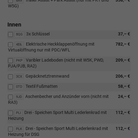
8A9
W5G)
Innen
3x Schlüssel
37,– €
8QG
Elektrische Heckklappenöffnung mit
782,– €
4E6.
Virtualöffnung nur mit PDC/WFL
Varibler Ladeboden (nicht mit W5K, PWD,
209,– €
PKP
PJA/PJB, RA2)
Gepäcknetztrennwand
206,– €
3CX
Textil Fußmatten
58,– €
0TD
Aschenbecher und Anzünder vorn (nicht mit
24,– €
9JD
RA3)
Drei - Speichen Sport Multi Lederlenkrad mit
112,– €
PLI
Heizung
Drei - Speichen Sport Multi Lederlenkrad mit
112,– €
PLK
Heizung für DSG