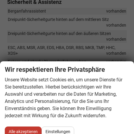
Sicherheit & Assistenz
Berganfahrassistent
vorhanden
Dreipunkt-Sicherheitgurte hinten auf dem mittleren Sitz
vorhanden
Dreipunkt-Sicherheitgurte hinten auf den äußeren Sitzen
vorhanden
ESC, ABS, MSR, ASR, EDS, HBA, DSR, RBS, MKB, TMP, HHC,
XDS+
vorhanden
Fahrer- und abschaltbarer Beifahrerairbag
vorhanden
Wir respektieren Ihre Privatsphäre
Fahrer-Knieairbag
vorhanden
Front Assist + Pedestrian Monitor
vorhanden
Unsere Website setzt Cookies ein, um unsere Dienste für
Sie bereitzustellen. Hierbei berücksichtigen wir Ihre
Gurtanlegesignalisation für alle Sitze
vorhanden
Auswahl und verarbeiten nur die Daten für Marketing,
Isofix-Vorbereitung auf den äußeren Rücksitzen, inklusive Top-
Tether
vorhanden
Analytics und Personalisierung, für die Sie uns Ihr
Einverständnis geben. Sie können Ihre Einwilligung
Kopfairbags
vorhanden
jederzeit mit Wirkung für die Zukunft widerrufen.
Lane Assist
vorhanden
Seitenairbags vorne und hinten
vorhanden
Alle akzeptieren
Einstellungen