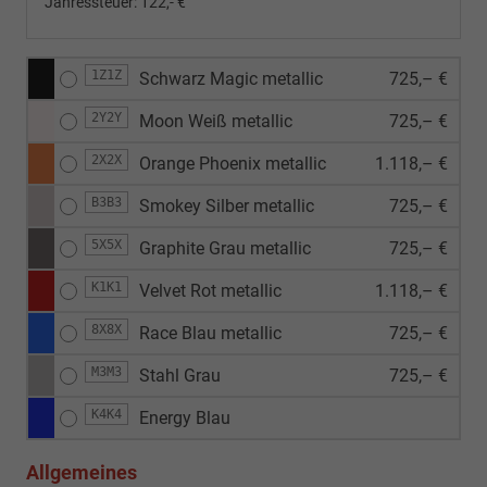
Jahressteuer:
122,- €
1Z1Z
Schwarz Magic metallic
725,– €
2Y2Y
Moon Weiß metallic
725,– €
2X2X
Orange Phoenix metallic
1.118,– €
B3B3
Smokey Silber metallic
725,– €
5X5X
Graphite Grau metallic
725,– €
K1K1
Velvet Rot metallic
1.118,– €
8X8X
Race Blau metallic
725,– €
M3M3
Stahl Grau
725,– €
K4K4
Energy Blau
Allgemeines