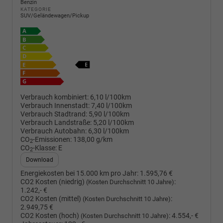
Benzin
KATEGORIE
SUV/Geländewagen/Pickup
Verbrauch kombiniert:
6,10 l/100km
Verbrauch Innenstadt:
7,40 l/100km
Verbrauch Stadtrand:
5,90 l/100km
Verbrauch Landstraße:
5,20 l/100km
Verbrauch Autobahn:
6,30 l/100km
CO
-Emissionen:
138,00 g/km
2
CO
-Klasse:
E
2
Download
Energiekosten bei 15.000 km pro Jahr:
1.595,76 €
CO2 Kosten (niedrig)
:
(Kosten Durchschnitt 10 Jahre)
1.242,- €
CO2 Kosten (mittel)
:
(Kosten Durchschnitt 10 Jahre)
2.949,75 €
CO2 Kosten (hoch)
:
4.554,- €
(Kosten Durchschnitt 10 Jahre)