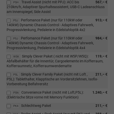
Travel Assist (nicht mit PPJ): ACC bis
567,– €
P5H
210km/h, Adaptiver Spurhalteassistent, USB-C Ladeanschluss
am Innenspiegel, Side Assist
Perfomance Paket (nur für 110kW oder
913,– €
P5J
140kW) Dynamic Chassis Control - Adaptives Fahrwerk,
Progressivlenkung, Pedalerie in Edelstahloptik 4x2
Perfomance Paket (nur für 110kW oder
984,– €
P5J
140kW) Dynamic Chassis Control - Adaptives Fahrwerk,
Progressivlenkung, Pedalerie in Edelstahloptik 4x4
Simply Clever Paket ( nicht mit W5P/W5Q):
119,– €
W5K
Abfallbehälter für die Innentür, Cargoelemente im Kofferraum,
Kofferraumnetz, Kofferraumwendematte
Simply Clever Family Paket (nicht mit Loft ,
211,– €
P5L
P5L): Tablethalter, Klapptische an Vordersitzlehnen, Isofix-
Vorbereitung Beifahrersitz
Convenience Paket (nicht mit Loft,P5L):
1.240,– €
P5N
(Elektrische Sitze vorne mit Memory Funktion)
Schlechtweg Paket
211,– €
PK4
Trailer Assist + Park Assist (nur mit PK1 und
358,– €