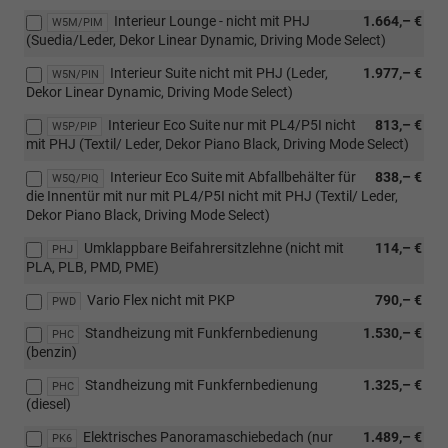
Interieur Lounge - nicht mit PHJ
1.664,– €
W5M/PIM
(Suedia/Leder, Dekor Linear Dynamic, Driving Mode Select)
Interieur Suite nicht mit PHJ (Leder,
1.977,– €
W5N/PIN
Dekor Linear Dynamic, Driving Mode Select)
Interieur Eco Suite nur mit PL4/P5I nicht
813,– €
W5P/PIP
mit PHJ (Textil/ Leder, Dekor Piano Black, Driving Mode Select)
Interieur Eco Suite mit Abfallbehälter für
838,– €
W5Q/PIQ
die Innentür mit nur mit PL4/P5I nicht mit PHJ (Textil/ Leder,
Dekor Piano Black, Driving Mode Select)
Umklappbare Beifahrersitzlehne (nicht mit
114,– €
PHJ
PLA, PLB, PMD, PME)
Vario Flex nicht mit PKP
790,– €
PWD
Standheizung mit Funkfernbedienung
1.530,– €
PHC
(benzin)
Standheizung mit Funkfernbedienung
1.325,– €
PHC
(diesel)
Elektrisches Panoramaschiebedach (nur
1.489,– €
PK6