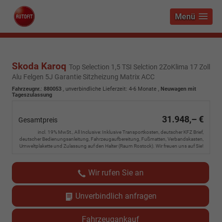
Menü
Skoda Karoq
Top Selection 1,5 TSI Selction 2ZoKlima 17 Zoll
Alu Felgen 5J Garantie Sitzheizung Matrix ACC
Fahrzeugnr.
:
880053
, unverbindliche Lieferzeit: 4-6 Monate ,
Neuwagen mit
Tageszulassung
31.948,– €
Gesamtpreis
incl. 19% MwSt., All Inclusive: Inklusive Transportkosten, deutscher KFZ Brief,
deutscher Bedienungsanleitung, Fahrzeugaufbereitung, Fußmatten, Verbandskasten,
Umweltplakette und Zulassung auf den Halter (Raum Rostock). Wir freuen uns auf Sie!
Wir rufen Sie an
Unverbindlich anfragen
Fahrzeugankauf