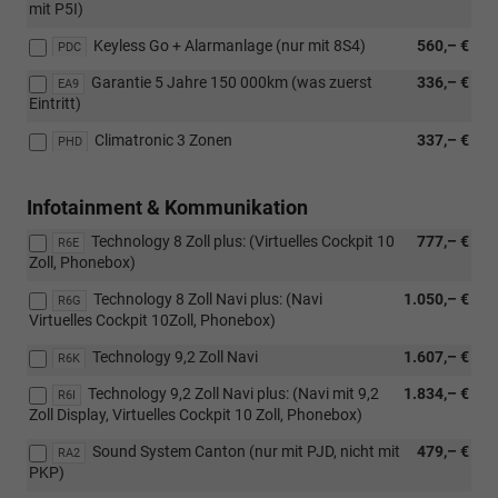
mit P5I)
Keyless Go + Alarmanlage (nur mit 8S4)
560,– €
PDC
Garantie 5 Jahre 150 000km (was zuerst
336,– €
EA9
Eintritt)
Climatronic 3 Zonen
337,– €
PHD
Infotainment & Kommunikation
Technology 8 Zoll plus: (Virtuelles Cockpit 10
777,– €
R6E
Zoll, Phonebox)
Technology 8 Zoll Navi plus: (Navi
1.050,– €
R6G
Virtuelles Cockpit 10Zoll, Phonebox)
Technology 9,2 Zoll Navi
1.607,– €
R6K
Technology 9,2 Zoll Navi plus: (Navi mit 9,2
1.834,– €
R6I
Zoll Display, Virtuelles Cockpit 10 Zoll, Phonebox)
Sound System Canton (nur mit PJD, nicht mit
479,– €
RA2
PKP)