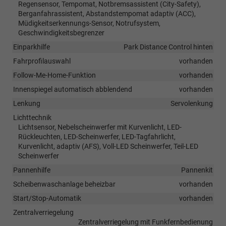
Regensensor, Tempomat, Notbremsassistent (City-Safety),
Berganfahrassistent, Abstandstempomat adaptiv (ACC),
Müdigkeitserkennungs-Sensor, Notrufsystem,
Geschwindigkeitsbegrenzer
Einparkhilfe
Park Distance Control hinten
Fahrprofilauswahl
vorhanden
Follow-Me-Home-Funktion
vorhanden
Innenspiegel automatisch abblendend
vorhanden
Lenkung
Servolenkung
Lichttechnik
Lichtsensor, Nebelscheinwerfer mit Kurvenlicht, LED-
Rückleuchten, LED-Scheinwerfer, LED-Tagfahrlicht,
Kurvenlicht, adaptiv (AFS), Voll-LED Scheinwerfer, Teil-LED
Scheinwerfer
Pannenhilfe
Pannenkit
Scheibenwaschanlage beheizbar
vorhanden
Start/Stop-Automatik
vorhanden
Zentralverriegelung
Zentralverriegelung mit Funkfernbedienung