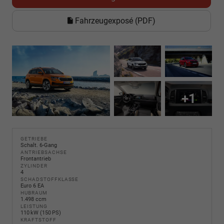
Fahrzeugexposé (PDF)
+1
GETRIEBE
Schalt. 6-Gang
ANTRIEBSACHSE
Frontantrieb
ZYLINDER
4
SCHADSTOFFKLASSE
Euro 6 EA
HUBRAUM
1.498 ccm
LEISTUNG
110 kW (150 PS)
KRAFTSTOFF