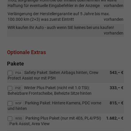
Haftung für eventuelle Eingabefehler in der Anzeige
vorhanden
Verlängerung der Herstellergarantie auf 5 Jahre bis max.
100.000 km (2+3) was zuerst Eintritt
vorhanden
WIR kaufen Ihr Auto - auch wenn SIE keines bei uns kaufen!
vorhanden
Optionale Extras
Pakete
Safety Paket: Seiten Airbags hinten, Crew
543,– €
P5A
Protect Assist nur mit P5H
Winter Plus Paket (nicht mit 1.0 TSI):
333,– €
P5E
Beheizbare Frontscheibe, Beheizte Sitze hinten
Parking Paket: Hintere Kamera, PDC vorne
815,– €
W5F
und hinten
Parking Plus Paket (nur mit 4E6, PL4/P5I)
1.682,– €
W5G
: Park Assist, Area View