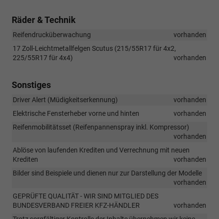
Räder & Technik
Reifendrucküberwachung
vorhanden
17 Zoll-Leichtmetallfelgen Scutus (215/55R17 für 4x2,
225/55R17 für 4x4)
vorhanden
Sonstiges
Driver Alert (Müdigkeitserkennung)
vorhanden
Elektrische Fensterheber vorne und hinten
vorhanden
Reifenmobilitätsset (Reifenpannenspray inkl. Kompressor)
vorhanden
Ablöse von laufenden Krediten und Verrechnung mit neuen
Krediten
vorhanden
Bilder sind Beispiele und dienen nur zur Darstellung der Modelle
vorhanden
GEPRÜFTE QUALITÄT - WIR SIND MITGLIED DES
BUNDESVERBAND FREIER KFZ-HÄNDLER
vorhanden
Trotz sorgfältiger Kontrolle der Inhalte übernehmen wir keine