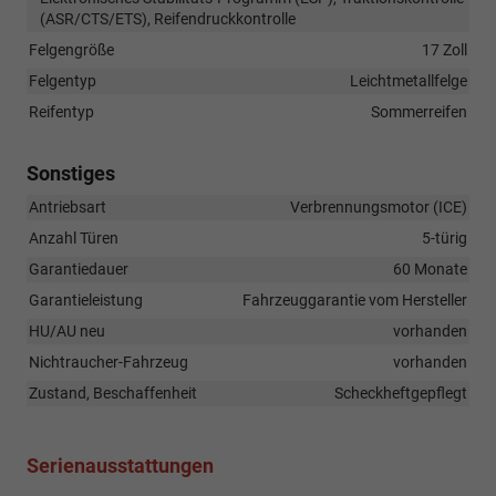
(ASR/CTS/ETS), Reifendruckkontrolle
Felgengröße
17 Zoll
Felgentyp
Leichtmetallfelge
Reifentyp
Sommerreifen
Sonstiges
Antriebsart
Verbrennungsmotor (ICE)
Anzahl Türen
5-türig
Garantiedauer
60 Monate
Garantieleistung
Fahrzeuggarantie vom Hersteller
HU/AU neu
vorhanden
Nichtraucher-Fahrzeug
vorhanden
Zustand, Beschaffenheit
Scheckheftgepflegt
Serienausstattungen