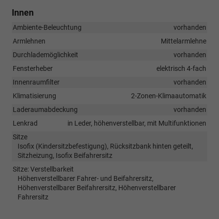
Innen
Ambiente-Beleuchtung
vorhanden
Armlehnen
Mittelarmlehne
Durchlademöglichkeit
vorhanden
Fensterheber
elektrisch 4-fach
Innenraumfilter
vorhanden
Klimatisierung
2-Zonen-Klimaautomatik
Laderaumabdeckung
vorhanden
Lenkrad
in Leder, höhenverstellbar, mit Multifunktionen
Sitze
Isofix (Kindersitzbefestigung), Rücksitzbank hinten geteilt,
Sitzheizung, Isofix Beifahrersitz
Sitze: Verstellbarkeit
Höhenverstellbarer Fahrer- und Beifahrersitz,
Höhenverstellbarer Beifahrersitz, Höhenverstellbarer
Fahrersitz