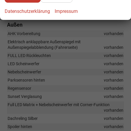
Traffic sign recognition - Verkehrszeichenerkennung
vorhanden
Adaptiver Abstandsassistent ACC bis 210 km/h
vorhanden
Datenschutzerklärung
Impressum
Außen
AHK Vorbereitung
vorhanden
Elektrisch anklappbare Außenspiegel mit
Außenspiegelabblendung (Fahrerseite)
vorhanden
FULL LED Rückleuchten
vorhanden
LED Scheinwerfer
vorhanden
Nebelscheinwerfer
vorhanden
Parksensoren hinten
vorhanden
Regensensor
vorhanden
Sunset Verglasung
vorhanden
Full LED Matrix + Nebelscheinwerfer mit Corner-Funktion
vorhanden
Dachreling Silber
vorhanden
Spoiler hinten
vorhanden