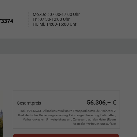
Mo.-Do.: 07:00-17:00 Uhr
Fr.: 07:30-12:00 Uhr
73374
HU Mi. 14:00-16:00 Uhr
56.306,– €
Gesamtpreis
incl. 19% MwSt., All Inclusive: Inklusive Transportkosten, deutscher KFZ
Brief, deutscher Bedienungsanleitung, Fahrzeugaufbereitung, Fußmatten,
Verbandskasten, Umweltplakette und Zulassung auf den Halter (Raum
Rostock). Wir freuen uns auf Sie!