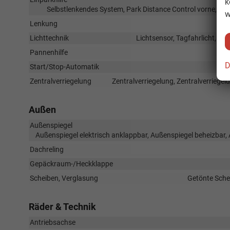
k
Selbstlenkendes System, Park Distance Control vorne, Pa
w
Lenkung
Lichttechnik
Lichtsensor, Tagfahrlicht, LE
Pannenhilfe
D
Start/Stop-Automatik
Zentralverriegelung
Zentralverriegelung, Zentralverriege
Außen
Außenspiegel
Außenspiegel elektrisch anklappbar, Außenspiegel beheizbar,
Dachreling
Gepäckraum-/Heckklappe
Scheiben, Verglasung
Getönte Sche
Räder & Technik
Antriebsachse