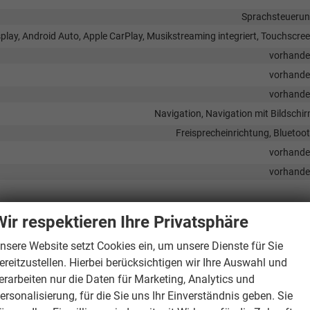
Sprachsteueru
play, Android Auto, Apple CarPlay, Musikstreaming integriert, Touchscre
vorhand
vorhand
vorhand
Navigation, Navigation mit Bildschi
Freisprecheinrichtung, Bluetoo
vorhand
vorhand
Wir respektieren Ihre Privatsphäre
g abschaltbar, Seitenairbags Vorne, Seitenairbags Hinten, Beifahrerairb
nsere Website setzt Cookies ein, um unsere Dienste für Sie
ereitzustellen. Hierbei berücksichtigen wir Ihre Auswahl und
rganfahrassistent, Spurhalteassistent, Spurwechselassistent,
ehrzeichenerkennung, Toter-Winkel-Assistent, Müdigkeitserkennungs-
erarbeiten nur die Daten für Marketing, Analytics und
schwindigkeitsbegrenzer
ersonalisierung, für die Sie uns Ihr Einverständnis geben. Sie