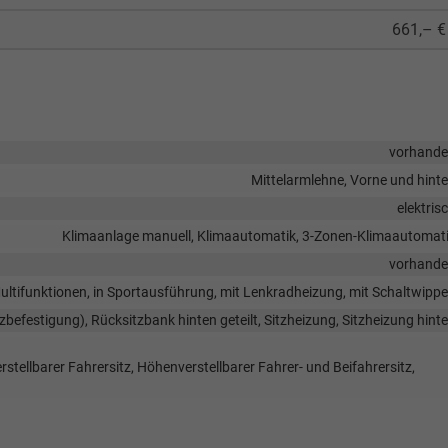
661,– €
vorhand
Mittelarmlehne, Vorne und hint
elektris
Klimaanlage manuell, Klimaautomatik, 3-Zonen-Klimaautomat
vorhand
 Multifunktionen, in Sportausführung, mit Lenkradheizung, mit Schaltwipp
tzbefestigung), Rücksitzbank hinten geteilt, Sitzheizung, Sitzheizung hint
erstellbarer Fahrersitz, Höhenverstellbarer Fahrer- und Beifahrersitz,