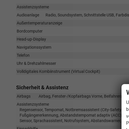
Assistenzsysteme
Audioanlage
Radio, Soundsystem, Schnittstelle USB, Farbdis
Außentemperaturanzeige
Bordcomputer
Head-up-Display
Navigationssystem
Telefon
Uhr & Drehzahlmesser
Volldigitales Kombiinstrument (Virtual Cockpit)
Sicherheit & Assistenz
Airbags
Airbag, Fenster-/Kopfairbags Vorne, Beifahrerairba
U
Assistenzsysteme
b
Regensensor, Tempomat, Notbremsassistent (City-Safety), Be
Fußgängererkennung, Abstandstempomat adaptiv (ACC), Verk
v
Sensor, Sprachassistent, Notrufsystem, Abstandswarner, Ge
P
Einparkhilfe