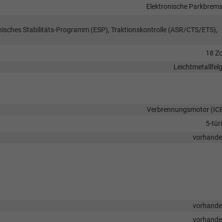
Elektronische Parkbrem
onisches Stabilitäts-Programm (ESP), Traktionskontrolle (ASR/CTS/ETS),
18 Zo
Leichtmetallfel
Verbrennungsmotor (IC
5-tür
vorhand
vorhand
vorhand