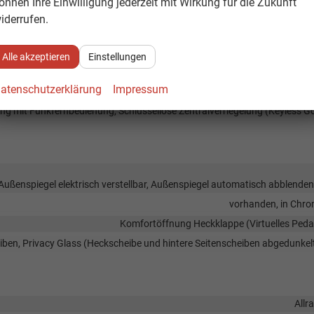
önnen Ihre Einwilligung jederzeit mit Wirkung für die Zukunft
rk Distance Control hinten, Rückfahrkamera, 360°-Kamera (Surround Vie
iderrufen.
Servolenku
D-Rückleuchten, LED-Scheinwerfer, LED-Tagfahrlicht, Voll-LED Scheinwerf
Alle akzeptieren
Einstellungen
Reserver
atenschutzerklärung
Impressum
vorhand
lung mit Funkfernbedienung, Schlüssellose Zentralverriegelung (Keyless G
 Außenspiegel elektrisch verstellbar, Außenspiegel automatisch abblende
vorhanden, in Chr
Komfortöffnung Heckklappe (Virtuelles Peda
iben, Privacy Glass (Heckscheibe und hintere Seitenscheiben abgedunkel
Allr