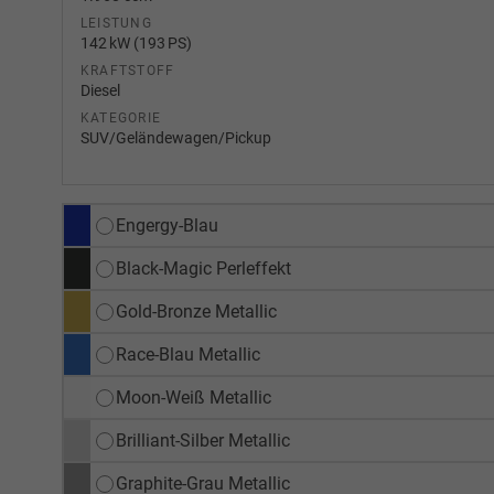
LEISTUNG
142 kW (193 PS)
KRAFTSTOFF
Diesel
KATEGORIE
SUV/Geländewagen/Pickup
Engergy-Blau
Black-Magic Perleffekt
Gold-Bronze Metallic
Race-Blau Metallic
Moon-Weiß Metallic
Brilliant-Silber Metallic
Graphite-Grau Metallic