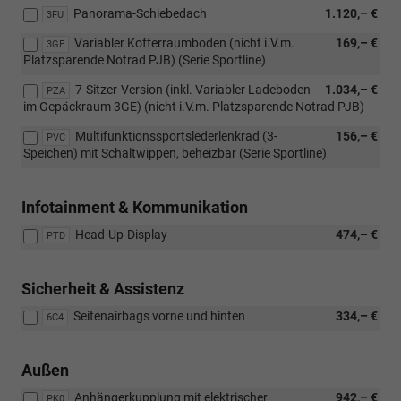
Panorama-Schiebedach
1.120,– €
3FU
Variabler Kofferraumboden (nicht i.V.m.
169,– €
3GE
Platzsparende Notrad PJB) (Serie Sportline)
7-Sitzer-Version (inkl. Variabler Ladeboden
1.034,– €
PZA
im Gepäckraum 3GE) (nicht i.V.m. Platzsparende Notrad PJB)
Multifunktionssportslederlenkrad (3-
156,– €
PVC
Speichen) mit Schaltwippen, beheizbar (Serie Sportline)
Infotainment & Kommunikation
Head-Up-Display
474,– €
PTD
Sicherheit & Assistenz
Seitenairbags vorne und hinten
334,– €
6C4
Außen
Anhängerkupplung mit elektrischer
942,– €
PK0