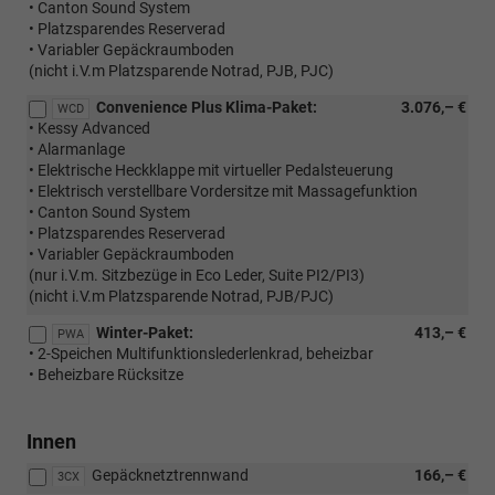
• Canton Sound System
• Platzsparendes Reserverad
• Variabler Gepäckraumboden
(nicht i.V.m Platzsparende Notrad, PJB, PJC)
Convenience Plus Klima-Paket:
3.076,– €
WCD
• Kessy Advanced
• Alarmanlage
• Elektrische Heckklappe mit virtueller Pedalsteuerung
• Elektrisch verstellbare Vordersitze mit Massagefunktion
• Canton Sound System
• Platzsparendes Reserverad
• Variabler Gepäckraumboden
(nur i.V.m. Sitzbezüge in Eco Leder, Suite PI2/PI3)
(nicht i.V.m Platzsparende Notrad, PJB/PJC)
Winter-Paket:
413,– €
PWA
• 2-Speichen Multifunktionslederlenkrad, beheizbar
• Beheizbare Rücksitze
Innen
Gepäcknetztrennwand
166,– €
3CX