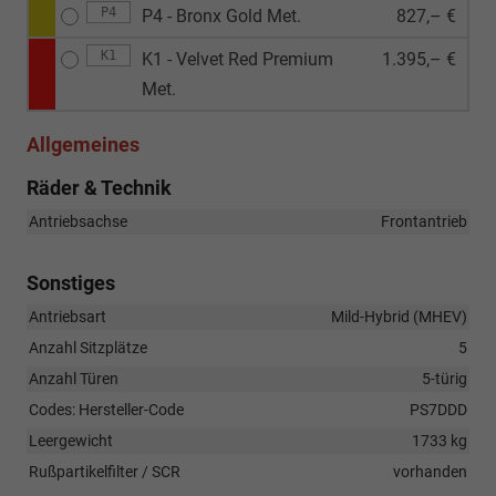
P4
P4 - Bronx Gold Met.
827,– €
K1
K1 - Velvet Red Premium
1.395,– €
Met.
Allgemeines
Räder & Technik
Antriebsachse
Frontantrieb
Sonstiges
Antriebsart
Mild-Hybrid (MHEV)
Anzahl Sitzplätze
5
Anzahl Türen
5-türig
Codes: Hersteller-Code
PS7DDD
Leergewicht
1733 kg
Rußpartikelfilter / SCR
vorhanden