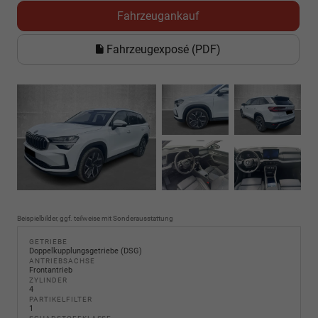
Fahrzeugankauf
Fahrzeugexposé (PDF)
Beispielbilder, ggf. teilweise mit Sonderausstattung
GETRIEBE
Doppelkupplungsgetriebe (DSG)
ANTRIEBSACHSE
Frontantrieb
ZYLINDER
4
PARTIKELFILTER
1