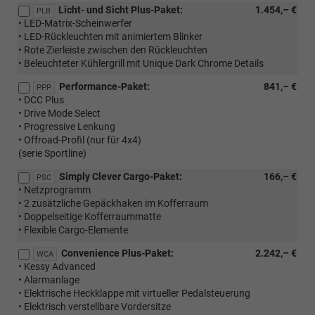
Licht- und Sicht Plus-Paket:
1.454,– €
PLB
• LED-Matrix-Scheinwerfer
• LED-Rückleuchten mit animiertem Blinker
• Rote Zierleiste zwischen den Rückleuchten
• Beleuchteter Kühlergrill mit Unique Dark Chrome Details
Performance-Paket:
841,– €
PPP
• DCC Plus
• Drive Mode Select
• Progressive Lenkung
• Offroad-Profil (nur für 4x4)
(serie Sportline)
Simply Clever Cargo-Paket:
166,– €
PSC
• Netzprogramm
• 2 zusätzliche Gepäckhaken im Kofferraum
• Doppelseitige Kofferraummatte
• Flexible Cargo-Elemente
Convenience Plus-Paket:
2.242,– €
WCA
• Kessy Advanced
• Alarmanlage
• Elektrische Heckklappe mit virtueller Pedalsteuerung
• Elektrisch verstellbare Vordersitze