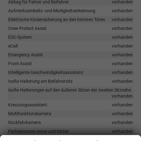
Airbag für Fahrer und Beifahrer
vorhanden
Aufmerksamkeits- und Müdigkeitserkennung
vorhanden
Elektrische Kindersicherung an den hinteren Türen
vorhanden
Crew Protect Assist
vorhanden
ESC-System
vorhanden
eCall
vorhanden
Emergency Assist
vorhanden
Front Assist
vorhanden
Intelligente Geschwindigkeitsassistenz
vorhanden
Isofix-Halterung am Beifahrersitz
vorhanden
Isofix-Halterungen auf den äußeren Sitzen der zweiten Sitzreihe
vorhanden
Kreuzungsassistent
vorhanden
Multifunktionskamera
vorhanden
Rückfahrkamera
vorhanden
Parksensoren vorne und hinten
vorhanden
Side Assist (Spurwechselassistent)
vorhanden