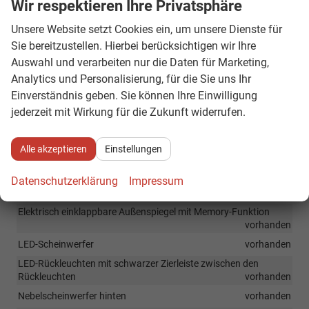
Wir respektieren Ihre Privatsphäre
Prädiktiver Geschwindigkeitsbegrenzer
vorhanden
Unsere Website setzt Cookies ein, um unsere Dienste für
Stauassistent (Traffic Jam Assist)
vorhanden
Sie bereitzustellen. Hierbei berücksichtigen wir Ihre
Reifendruck-Kontrollsystem
vorhanden
Auswahl und verarbeiten nur die Daten für Marketing,
Seitenairbags vorne
vorhanden
Analytics und Personalisierung, für die Sie uns Ihr
Zentrale Frontairbag
vorhanden
Einverständnis geben. Sie können Ihre Einwilligung
jederzeit mit Wirkung für die Zukunft widerrufen.
Regen- und Lichtsensor
vorhanden
Alle akzeptieren
Einstellungen
Außen
Allwetterlicht sowie Abbiegelicht
vorhanden
Datenschutzerklärung
Impressum
Fensterleisten - Hochglanz Schwarz
vorhanden
Elektrisch einklappbare Außenspiegel mit Memory-Funktion
vorhanden
LED-Scheinwerfer
vorhanden
LED-Rückleuchten mit schwarzer Zierleiste zwischen den
Rückleuchten
vorhanden
Nebelscheinwerfer hinten
vorhanden