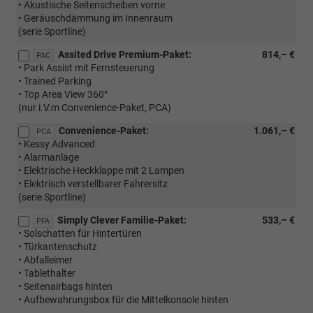
• Akustische Seitenscheiben vorne
• Geräuschdämmung im Innenraum
(serie Sportline)
Assited Drive Premium-Paket:
814,– €
PAC
• Park Assist mit Fernsteuerung
• Trained Parking
• Top Area View 360°
(nur i.V.m Convenience-Paket, PCA)
Convenience-Paket:
1.061,– €
PCA
• Kessy Advanced
• Alarmanlage
• Elektrische Heckklappe mit 2 Lampen
• Elektrisch verstellbarer Fahrersitz
(serie Sportline)
Simply Clever Familie-Paket:
533,– €
PFA
• Solschatten für Hintertüren
• Türkantenschutz
• Abfalleimer
• Tablethalter
• Seitenairbags hinten
• Aufbewahrungsbox für die Mittelkonsole hinten