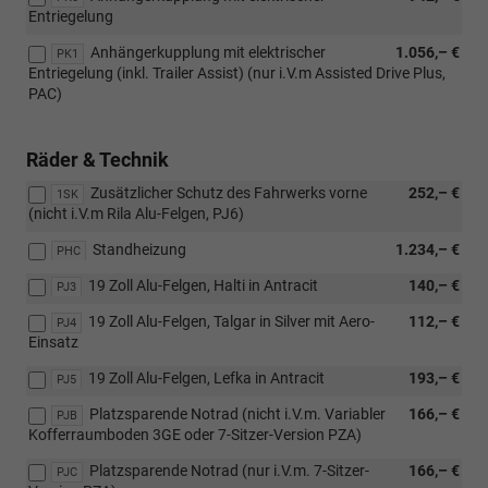
Entriegelung
Anhängerkupplung mit elektrischer
1.056,– €
PK1
Entriegelung (inkl. Trailer Assist) (nur i.V.m Assisted Drive Plus,
PAC)
Räder & Technik
Zusätzlicher Schutz des Fahrwerks vorne
252,– €
1SK
(nicht i.V.m Rila Alu-Felgen, PJ6)
Standheizung
1.234,– €
PHC
19 Zoll Alu-Felgen, Halti in Antracit
140,– €
PJ3
19 Zoll Alu-Felgen, Talgar in Silver mit Aero-
112,– €
PJ4
Einsatz
19 Zoll Alu-Felgen, Lefka in Antracit
193,– €
PJ5
Platzsparende Notrad (nicht i.V.m. Variabler
166,– €
PJB
Kofferraumboden 3GE oder 7-Sitzer-Version PZA)
Platzsparende Notrad (nur i.V.m. 7-Sitzer-
166,– €
PJC