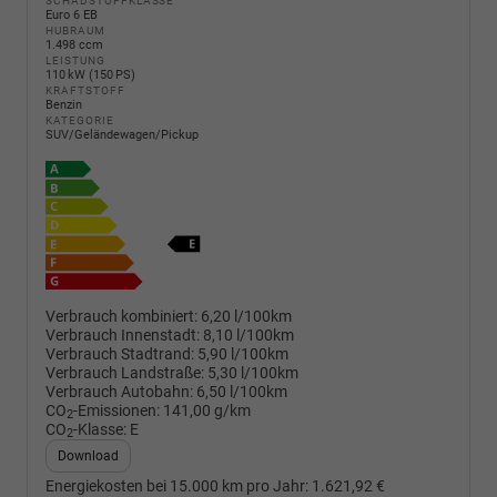
SCHADSTOFFKLASSE
Euro 6 EB
HUBRAUM
1.498 ccm
LEISTUNG
110 kW (150 PS)
KRAFTSTOFF
Benzin
KATEGORIE
SUV/Geländewagen/Pickup
Verbrauch kombiniert:
6,20 l/100km
Verbrauch Innenstadt:
8,10 l/100km
Verbrauch Stadtrand:
5,90 l/100km
Verbrauch Landstraße:
5,30 l/100km
Verbrauch Autobahn:
6,50 l/100km
CO
-Emissionen:
141,00 g/km
2
CO
-Klasse:
E
2
Download
Energiekosten bei 15.000 km pro Jahr:
1.621,92 €