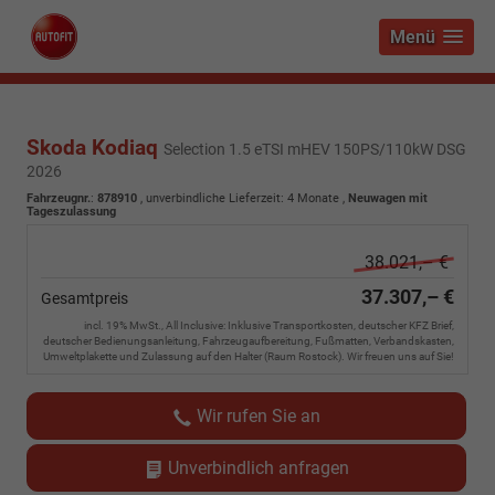
Menü
Skoda Kodiaq
Selection 1.5 eTSI mHEV 150PS/110kW DSG
2026
Fahrzeugnr.
:
878910
, unverbindliche Lieferzeit:
4 Monate
,
Neuwagen mit
Tageszulassung
38.021,– €
37.307,– €
Gesamtpreis
incl. 19% MwSt., All Inclusive: Inklusive Transportkosten, deutscher KFZ Brief,
deutscher Bedienungsanleitung, Fahrzeugaufbereitung, Fußmatten, Verbandskasten,
Umweltplakette und Zulassung auf den Halter (Raum Rostock). Wir freuen uns auf Sie!
Wir rufen Sie an
Unverbindlich anfragen