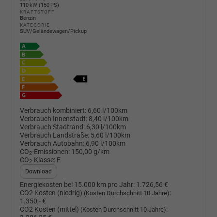
110 kW (150 PS)
KRAFTSTOFF
Benzin
KATEGORIE
SUV/Geländewagen/Pickup
Verbrauch kombiniert:
6,60 l/100km
Verbrauch Innenstadt:
8,40 l/100km
Verbrauch Stadtrand:
6,30 l/100km
Verbrauch Landstraße:
5,60 l/100km
Verbrauch Autobahn:
6,90 l/100km
CO
-Emissionen:
150,00 g/km
2
CO
-Klasse:
E
2
Download
Energiekosten bei 15.000 km pro Jahr:
1.726,56 €
CO2 Kosten (niedrig)
:
(Kosten Durchschnitt 10 Jahre)
1.350,- €
CO2 Kosten (mittel)
:
(Kosten Durchschnitt 10 Jahre)