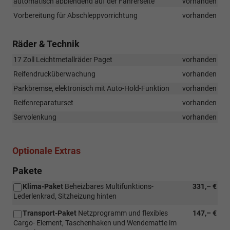
automatisch abblendend auf der Fahrerseite
vorhanden
Vorbereitung für Abschleppvorrichtung
vorhanden
Räder & Technik
17 Zoll Leichtmetallräder Paget
vorhanden
Reifendrucküberwachung
vorhanden
Parkbremse, elektronisch mit Auto-Hold-Funktion
vorhanden
Reifenreparaturset
vorhanden
Servolenkung
vorhanden
Optionale Extras
Pakete
Klima-Paket
Beheizbares Multifunktions-
331,– €
Lederlenkrad, Sitzheizung hinten
Transport-Paket
Netzprogramm und flexibles
147,– €
Cargo- Element, Taschenhaken und Wendematte im