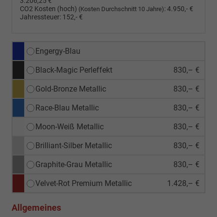
3.206,25 €
CO2 Kosten (hoch)
:
4.950,- €
(Kosten Durchschnitt 10 Jahre)
Jahressteuer:
152,- €
Engergy-Blau
Black-Magic Perleffekt
830,– €
Gold-Bronze Metallic
830,– €
Race-Blau Metallic
830,– €
Moon-Weiß Metallic
830,– €
Brilliant-Silber Metallic
830,– €
Graphite-Grau Metallic
830,– €
Velvet-Rot Premium Metallic
1.428,– €
Allgemeines