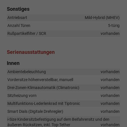
Sonstiges
Antriebsart
Mild-Hybrid (MHEV)
Anzahl Türen
5-türig
Rußpartikelfilter / SCR
vorhanden
Serienausstattungen
Innen
Ambientebeleuchtung
vorhanden
Vordersitze höhenverstellbar, manuell
vorhanden
Drei-Zonen-Klimaautomatik (Climatronic)
vorhanden
Sitzheizung vorn
vorhanden
Multifunktions-Lederlenkrad mit Tiptronic
vorhanden
Smart Dials (Digitale Drehregler)
vorhanden
i-Size Kindersitzbefestigung auf dem Beifahrersitz und den
äußeren Rücksitzen, inkl. Top-Tether
vorhanden