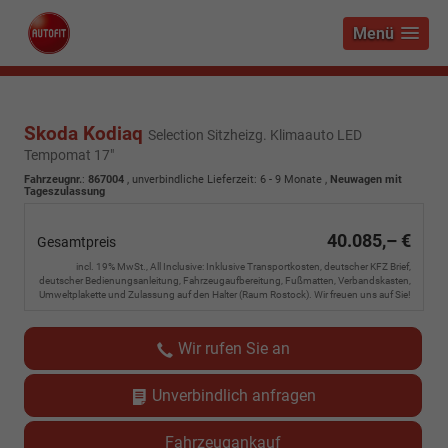
Menü
Skoda Kodiaq
Selection Sitzheizg. Klimaauto LED
Tempomat 17"
Fahrzeugnr.
:
867004
, unverbindliche Lieferzeit: 6 - 9 Monate ,
Neuwagen mit
Tageszulassung
40.085,– €
Gesamtpreis
incl. 19% MwSt., All Inclusive: Inklusive Transportkosten, deutscher KFZ Brief,
deutscher Bedienungsanleitung, Fahrzeugaufbereitung, Fußmatten, Verbandskasten,
Umweltplakette und Zulassung auf den Halter (Raum Rostock). Wir freuen uns auf Sie!
Wir rufen Sie an
Unverbindlich anfragen
Fahrzeugankauf