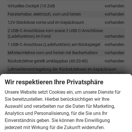
Virtuelles Cockpit (10 Zoll)
vorhanden
Fensterheber, elektrisch, vorn und hinten
vorhanden
12V-Steckdose vorne und im Gepäckraum
vorhanden
2 USB-C-Anschlüsse vorn sowie 2 USB-C-Anschlüsse
(Ladefunktion) im Fond
vorhanden
1 USB-C-Anschluss (Ladefunktion) am Rückspiegel
vorhanden
Mittelarmlehne vorn und hinten mit Becherhaltern
vorhanden
Rücksitzlehne geteilt umklappbar (40:20:40)
vorhanden
Lehnenfernentriegelung der Rücksitzlehnen im Gepäckraum
vorhanden
Wir respektieren Ihre Privatsphäre
Gepäckraumabdeckung
vorhanden
Unsere Website setzt Cookies ein, um unsere Dienste für
Infotainment & Kommunikation
Sie bereitzustellen. Hierbei berücksichtigen wir Ihre
Auswahl und verarbeiten nur die Daten für Marketing,
Infotainmentsystem mit 10 Zoll Display, DAB,
Analytics und Personalisierung, für die Sie uns Ihr
Telefonfreisprecheinrichtung Bluetooth, Sprachsteuerung,
Vorbereitung für Navigation, Wireless SmartLink
vorhanden
Einverständnis geben. Sie können Ihre Einwilligung
jederzeit mit Wirkung für die Zukunft widerrufen.
Vorbereitung für Skoda Connect M Dienste
vorhanden