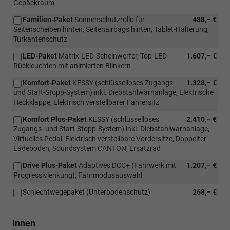
Gepäckraum
Familien-Paket
Sonnenschutzrollo für
488,– €
Seitenscheiben hinten, Seitenairbags hinten, Tablet-Halterung,
Türkantenschutz
LED-Paket
Matrix-LED-Scheinwerfer, Top-LED-
1.607,– €
Rückleuchten mit animierten Blinkern
Komfort-Paket
KESSY (schlüsselloses Zugangs-
1.328,– €
und Start-Stopp-System) inkl. Diebstahlwarnanlage, Elektrische
Heckklappe, Elektrisch verstellbarer Fahrersitz
Komfort Plus-Paket
KESSY (schlüsselloses
2.410,– €
Zugangs- und Start-Stopp-System) inkl. Diebstahlwarnanlage,
Virtuelles Pedal, Elektrisch verstellbare Vordersitze, Doppelter
Ladeboden, Soundsystem CANTON, Ersatzrad
Drive Plus-Paket
Adaptives DCC+ (Fahrwerk mit
1.207,– €
Progressivlenkung), Fahrmodusauswahl
Schlechtwegepaket (Unterbodenschutz)
268,– €
Innen