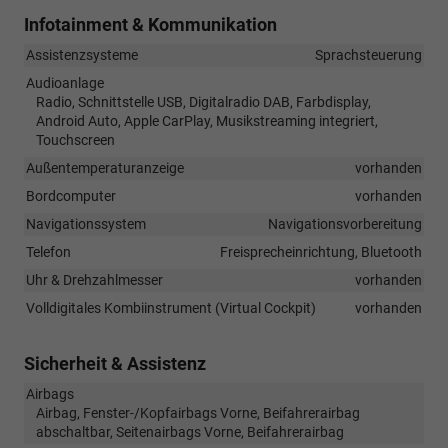
Infotainment & Kommunikation
Assistenzsysteme
Sprachsteuerung
Audioanlage
Radio, Schnittstelle USB, Digitalradio DAB, Farbdisplay,
Android Auto, Apple CarPlay, Musikstreaming integriert,
Touchscreen
Außentemperaturanzeige
vorhanden
Bordcomputer
vorhanden
Navigationssystem
Navigationsvorbereitung
Telefon
Freisprecheinrichtung, Bluetooth
Uhr & Drehzahlmesser
vorhanden
Volldigitales Kombiinstrument (Virtual Cockpit)
vorhanden
Sicherheit & Assistenz
Airbags
Airbag, Fenster-/Kopfairbags Vorne, Beifahrerairbag
abschaltbar, Seitenairbags Vorne, Beifahrerairbag