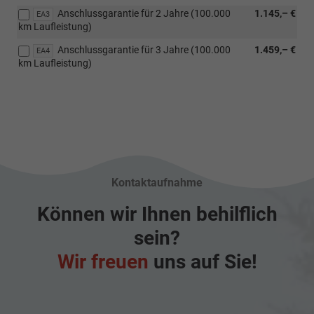
[1SK]
"Rila",
Anschlussgarantie für 2 Jahre (100.000
1.145,– €
Triebwerkunterbo
EA3
Anthrazit
km Laufleistung)
glanzgedreht
mit
Anschlussgarantie für 3 Jahre (100.000
1.459,– €
EA4
Aeroblenden
km Laufleistung)
in
Mattschwarz)
Kontaktaufnahme
Können wir Ihnen behilflich
sein?
Wir freuen
uns auf Sie!