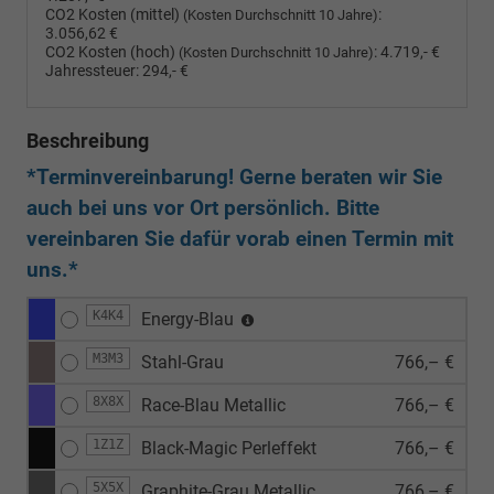
CO2 Kosten (mittel)
:
(Kosten Durchschnitt 10 Jahre)
3.056,62 €
CO2 Kosten (hoch)
:
4.719,- €
(Kosten Durchschnitt 10 Jahre)
Jahressteuer:
294,- €
Beschreibung
*Terminvereinbarung! Gerne beraten wir Sie
auch bei uns vor Ort persönlich. Bitte
vereinbaren Sie dafür vorab einen Termin mit
uns.*
K4K4
Energy-Blau
M3M3
Stahl-Grau
766,– €
8X8X
Race-Blau Metallic
766,– €
1Z1Z
Black-Magic Perleffekt
766,– €
5X5X
Graphite-Grau Metallic
766,– €