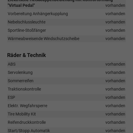
"Virtual Pedal"
vorhanden
Vorbereitung Anhängerkupplung
vorhanden
Nebelschlussleuchte
vorhanden
Sportline-Stoßfänger
vorhanden
Wärmeabweisende Windschutzscheibe
vorhanden
Räder & Technik
ABS
vorhanden
Servolenkung
vorhanden
Sommerreifen
vorhanden
Traktionskontrolle
vorhanden
ESP
vorhanden
Elektr. Wegfahrsperre
vorhanden
Tire Mobility Kit
vorhanden
Reifendruckkontrolle
vorhanden
Start/Stopp Automatik
vorhanden