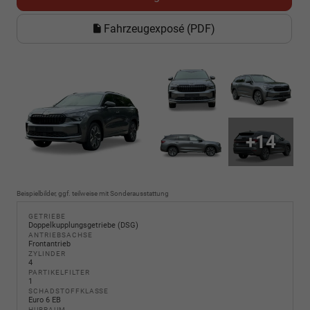
Fahrzeugexposé (PDF)
+14
Beispielbilder, ggf. teilweise mit Sonderausstattung
GETRIEBE
Doppelkupplungsgetriebe (DSG)
ANTRIEBSACHSE
Frontantrieb
ZYLINDER
4
PARTIKELFILTER
1
SCHADSTOFFKLASSE
Euro 6 EB
HUBRAUM