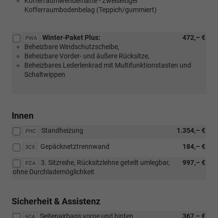
Kofferraumwendematte - Zweiseitiger
Kofferraumbodenbelag (Teppich/gummiert)
Winter-Paket Plus:
472,– €
PWA
Beheizbare Windschutzscheibe,
Beheizbare Vorder- und äußere Rücksitze,
Beheizbares Lederlenkrad mit Multifunktionstasten und
Schaltwippen
Innen
Standheizung
1.354,– €
PHC
Gepäcknetztrennwand
184,– €
3CX
3. Sitzreihe, Rücksitzlehne geteilt umlegbar,
997,– €
PZA
ohne Durchlademöglichkeit
Sicherheit & Assistenz
Seitenairbags vorne und hinten
367,– €
6C4