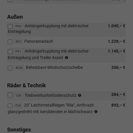
Außen
Anhängerkupplung mit elektrischer
1.040,– €
PK0
Entriegelung
Panoramadach
1.228,– €
3FU
Anhängerkupplung mit elektrischer
1.145,– €
PK1
(Nur
Entriegelung und Trailer Assist
in
Beheizbare Windschutzscheibe
336,– €
Verbindung
4GW
mit:
[PAC]
Räder & Technik
Assisted
Drive
(Nicht
284,– €
Triebwerkunterbodenschutz
1SK
Premium-
in
Paket)
20" Leichtmetallfelgen "Rila", Anthrazit
892,– €
Verbindung
PJ6
(Nicht
mit:
glanzgedreht mit Aeroblenden in Mattschwarz
in
[PJ6]
Verbindung
20"
mit:
Leichtmetallfelgen
Sonstiges