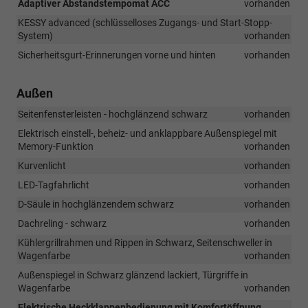
Adaptiver Abstandstempomat ACC
vorhanden
KESSY advanced (schlüsselloses Zugangs- und Start-Stopp-
System)
vorhanden
Sicherheitsgurt-Erinnerungen vorne und hinten
vorhanden
Außen
Seitenfensterleisten - hochglänzend schwarz
vorhanden
Elektrisch einstell-, beheiz- und anklappbare Außenspiegel mit
Memory-Funktion
vorhanden
Kurvenlicht
vorhanden
LED-Tagfahrlicht
vorhanden
D-Säule in hochglänzendem schwarz
vorhanden
Dachreling - schwarz
vorhanden
Kühlergrillrahmen und Rippen in Schwarz, Seitenschweller in
Wagenfarbe
vorhanden
Außenspiegel in Schwarz glänzend lackiert, Türgriffe in
Wagenfarbe
vorhanden
Elektrische Heckklappenbedienung mit Komfortöffnung