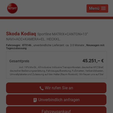
Menü
Skoda Kodiaq
Sportline MATRIX+CANTON+13"
NAVI+ACC+KAMERA+EL. HECKKL.
Fahrzeugnr.
:
873146
, unverbindliche Lieferzeit: ca. 2-3 Monate ,
Neuwagen mit
Tageszulassung
45.251,– €
Gesamtpreis
incl. 19% MwSt., All Inclusive: Inklusive Transportkosten, deutscher KFZ Brief,
deutscher Bedienungsanleitung, Fahrzeugaufbereitung, Fußmatten, Verbandskasten,
Umweltplakette und Zulassung auf den Halter (Raum Rostock). Wir freuen uns auf Sie!
Wir rufen Sie an
Unverbindlich anfragen
Fahrzeugankauf