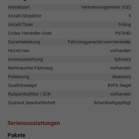
Antriebsart
Verbrennungsmotor (ICE)
Anzahl Sitzplätze
5
Anzahl Türen
5-türig
Codes: Hersteller-Code
PS7R4D
Garantieleistung
Fahrzeuggarantie vom Hersteller
HU/AU neu
vorhanden
Innenausstattung
Schwarz
Nichtraucher-Fahrzeug
vorhanden
Polsterung
Alcantara
Qualitätssiegel
BVFK-Siegel
Rußpartikelfilter / SCR
vorhanden
Zustand, Beschaffenheit
Scheckheftgepflegt
Serienausstattungen
Pakete