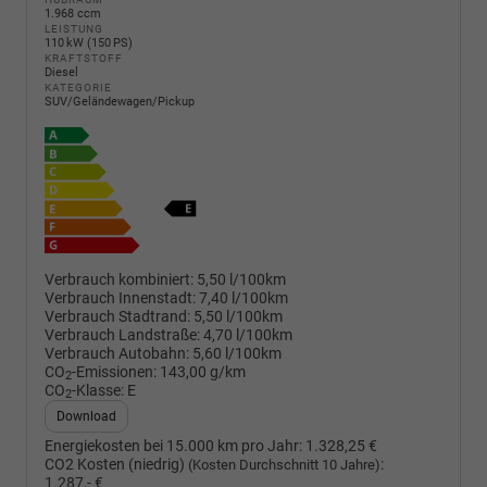
1.968 ccm
LEISTUNG
110 kW (150 PS)
KRAFTSTOFF
Diesel
KATEGORIE
SUV/Geländewagen/Pickup
Verbrauch kombiniert:
5,50 l/100km
Verbrauch Innenstadt:
7,40 l/100km
Verbrauch Stadtrand:
5,50 l/100km
Verbrauch Landstraße:
4,70 l/100km
Verbrauch Autobahn:
5,60 l/100km
CO
-Emissionen:
143,00 g/km
2
CO
-Klasse:
E
2
Download
Energiekosten bei 15.000 km pro Jahr:
1.328,25 €
CO2 Kosten (niedrig)
:
(Kosten Durchschnitt 10 Jahre)
1.287,- €