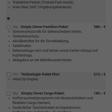
Trainiertes Parken (Trained Park Assist),
Area View (360° Umgebungskameras)
(Nur
in
Simply Clever Familien-Paket:
588,– €
Verbindung
PFA
Sonnenschutzrollo für Seitenscheiben hinten,
mit:
Türkantenschutz,
[PCA]
Abfallbehälter für die Türverkleidung,
Convenience-
Tablethalter,
Paket
Seitenairbags vorn und hinten sowie Center-Airbag und
oder
Kopfairbags,
[WCA]
Ablagebox an der Mittelkonsole hinten
Convenience-
Plus-
Paket)
Technologie-Paket Plus:
515,– €
PTD
Head-Up-Display
Simply Clever Cargo-Paket:
189,– €
PSC
Kofferraumnetzprogramm mit Abstandshaltern und
flexiblem Cargo-Element,
Zusätzlicher Taschenhaken im Gepäckraum,