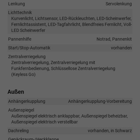
Lenkung
Servolenkung
Lichttechnik
Kurvenlicht, Lichtsensor, LED-Rückleuchten, LED-Scheinwerfer,
Fernlichtassistent, LED-Tagfahrlicht, Blendfreies Fernlicht, Voll-
LED Scheinwerfer
Pannenhilfe
Notrad, Pannenkit
Start/Stop-Automatik
vorhanden
Zentralverriegelung
Zentralverriegelung, Zentralverriegelung mit
Funkfernbedienung, Schlüssellose Zentralverriegelung
(Keyless Go)
Außen
Anhängerkupplung
Anhängerkupplung-Vorbereitung
Außenspiegel
Außenspiegel elektrisch anklappbar, Außenspiegel beheizbar,
Außenspiegel elektrisch verstellbar
Dachreling
vorhanden, in Schwarz
Gepäckraum-/Heckklappe