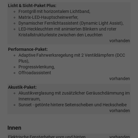
Licht & Sicht-Paket Plus:
Frontgrill mit horizontalem Lichtband,
Matrix-LED-Hauptscheinwerfer,
Dynamischer Fernlichtassistent (Dynamic Light Assist),
LED-Heckleuchten mit animierten Blinkern und roter
Kristallstrukturleiste zwischen den Leuchten
vorhanden
Performance-Paket:
Adaptive Fahrwerksregelung mit 2 Ventildämpfern (DCC
Plus),
Progressivlenkung,
Offroadassistent
vorhanden
Akustik-Paket:
Akustikverglasung mit zusätzlicher Geräuschdämmung im
Innenraum,
Sunset - getönte hintere Seitenscheiben und Heckscheibe
vorhanden
Innen
Elektrische Fensterheber vorn und hinten
vorhanden