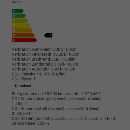
Kombi
Verbrauch kombiniert:
7,30 l/100km
Verbrauch Innenstadt:
10,20 l/100km
Verbrauch Stadtrand:
7,40 l/100km
Verbrauch Landstraße:
6,30 l/100km
Verbrauch Autobahn:
6,90 l/100km
CO
-Emissionen:
165,00 g/km
2
CO
-Klasse:
F
2
Download
Energiekosten bei 15.000 km pro Jahr:
1.909,68 €
CO2 Kosten (niedrig)
:
(Kosten Durchschnitt 10 Jahre)
1.485,- €
CO2 Kosten (mittel)
:
(Kosten Durchschnitt 10 Jahre)
3.526,88 €
CO2 Kosten (hoch)
:
5.445,- €
(Kosten Durchschnitt 10 Jahre)
Jahressteuer:
203,- €