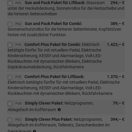
Sun and Pack Paket für Liftback:
Stauraum
294,– €
für
PKS
unter der Heckabdeckung, Sonnenrollos für die Heckscheibe und
m-
die hinteren Seitenscheiben
HEV,
mit
Sun and Pack Paket für Combi:
389,– €
PKZ
PWC/WD4/WD5)
Sonnenschutzrollos für die hinteren Seitenfenster, Kopfstützen
hinten mit zusätzlicher Funktion
Comfort Plus Paket für Combi:
Elektrisch
1.423,– €
PYE
betätigte fünfte Tür mit virtuellem Pedal, Elektrische
Kindersicherung, KESSY und Alarmanlage, Voll-LED-
Rückleuchten mit dynamischen Blinkern, Elektrische
Gepäckraumabdeckung, Rückfahrkamera
Comfort Plus Paket für Liftback:
1.370,– €
PYE
Elektrisch betätigte fünfte Tür mit virtuellem Pedal, Elektrische
Kindersicherung, KESSY und Alarmanlage, Voll-LED-
Rückleuchten mit dynamischen Blinkern, Rückfahrkamera
Simply Clever Paket:
Netzprogramm,
79,– €
PSB
(nur
Ablagefach im Kofferraum
für
Simply Clever Plus Paket:
Netzprogramm,
394,– €
m-
PSC
Ablagefach im Kofferraum, Teilenetz, Zwischenboden im
HEV,
(nur
mit
Gepäckraum