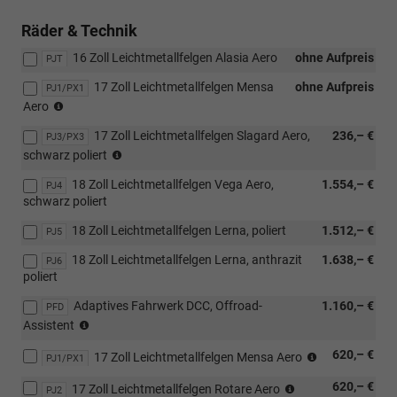
mit
Loft
Räder & Technik
16 Zoll Leichtmetallfelgen Alasia Aero
ohne Aufpreis
PJT
17 Zoll Leichtmetallfelgen Mensa
ohne Aufpreis
PJ1/PX1
(nur
Aero
4x4)
17 Zoll Leichtmetallfelgen Slagard Aero,
236,– €
PJ3/PX3
(nur
schwarz poliert
4x4)
18 Zoll Leichtmetallfelgen Vega Aero,
1.554,– €
PJ4
schwarz poliert
18 Zoll Leichtmetallfelgen Lerna, poliert
1.512,– €
PJ5
18 Zoll Leichtmetallfelgen Lerna, anthrazit
1.638,– €
PJ6
poliert
Adaptives Fahrwerk DCC, Offroad-
1.160,– €
PFD
(nur
Assistent
für
(außer
620,– €
4x4)
17 Zoll Leichtmetallfelgen Mensa Aero
PJ1/PX1
4x4)
(nur
(außer
620,– €
17 Zoll Leichtmetallfelgen Rotare Aero
für
PJ2