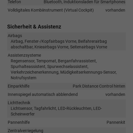
Telefon
Bluetooth, Induktionsladen für Smartphones
Volldigitales Kombiinstrument (Virtual Cockpit)
vorhanden
Sicherheit & Assistenz
Airbags
Airbag, Fenster-/Kopfairbags Vorne, Beifahrerairbag
abschaltbar, Knieairbags Vorne, Seitenairbags Vorne
Assistenzsysteme
Regensensor, Tempomat, Berganfahrassistent,
Spurhalteassistent, Spurwechselassistent,
Verkehrzeichenerkennung, Müdigkeitserkennungs-Sensor,
Notrufsystem
Einparkhilfe
Park Distance Control hinten
Innenspiegel automatisch abblendend
vorhanden
Lichttechnik
Lichtsensor, Tagfahrlicht, LED-Rückleuchten, LED-
Scheinwerfer
Pannenhilfe
Pannenkit
Zentralverriegelung