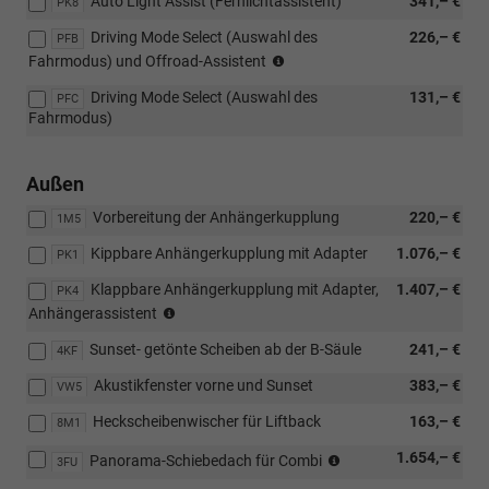
Auto Light Assist (Fernlichtassistent)
341,– €
PK8
Driving Mode Select (Auswahl des
226,– €
PFB
(nur
Fahrmodus) und Offroad-Assistent
für
Driving Mode Select (Auswahl des
131,– €
4x4)
PFC
Fahrmodus)
Außen
Vorbereitung der Anhängerkupplung
220,– €
1M5
Kippbare Anhängerkupplung mit Adapter
1.076,– €
PK1
Klappbare Anhängerkupplung mit Adapter,
1.407,– €
PK4
(nicht
Anhängerassistent
möglich
Sunset- getönte Scheiben ab der B-Säule
241,– €
mit
4KF
Loft,
Akustikfenster vorne und Sunset
383,– €
VW5
nur
möglich
Heckscheibenwischer für Liftback
163,– €
8M1
mit
PAW/PAP,
nicht
1.654,– €
Panorama-Schiebedach für Combi
3FU
PLL/WLM/PLN/PYE/PYR/PYS/PYT)
möglich