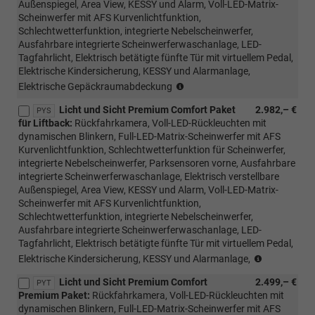
Außenspiegel, Area View, KESSY und Alarm, Voll-LED-Matrix-
Scheinwerfer mit AFS Kurvenlichtfunktion,
Schlechtwetterfunktion, integrierte Nebelscheinwerfer,
Ausfahrbare integrierte Scheinwerferwaschanlage, LED-
Tagfahrlicht, Elektrisch betätigte fünfte Tür mit virtuellem Pedal,
Elektrische Kindersicherung, KESSY und Alarmanlage,
(nur
Elektrische Gepäckraumabdeckung
mit
Licht und Sicht Premium Comfort Paket
2.982,– €
PTB/PTC/PAW/PAP
PYS
für Liftback:
Rückfahrkamera, Voll-LED-Rückleuchten mit
möglich,
dynamischen Blinkern, Full-LED-Matrix-Scheinwerfer mit AFS
nicht
Kurvenlichtfunktion, Schlechtwetterfunktion für Scheinwerfer,
mit
integrierte Nebelscheinwerfer, Parksensoren vorne, Ausfahrbare
Loft,
integrierte Scheinwerferwaschanlage, Elektrisch verstellbare
Liftback/Combi
Außenspiegel, Area View, KESSY und Alarm, Voll-LED-Matrix-
möglich)
Scheinwerfer mit AFS Kurvenlichtfunktion,
Schlechtwetterfunktion, integrierte Nebelscheinwerfer,
Ausfahrbare integrierte Scheinwerferwaschanlage, LED-
Tagfahrlicht, Elektrisch betätigte fünfte Tür mit virtuellem Pedal,
(nur
Elektrische Kindersicherung, KESSY und Alarmanlage,
mit
Licht und Sicht Premium Comfort
2.499,– €
PTB/PTC/
PYT
Premium Paket:
Rückfahrkamera, Voll-LED-Rückleuchten mit
möglich,
dynamischen Blinkern, Full-LED-Matrix-Scheinwerfer mit AFS
nicht