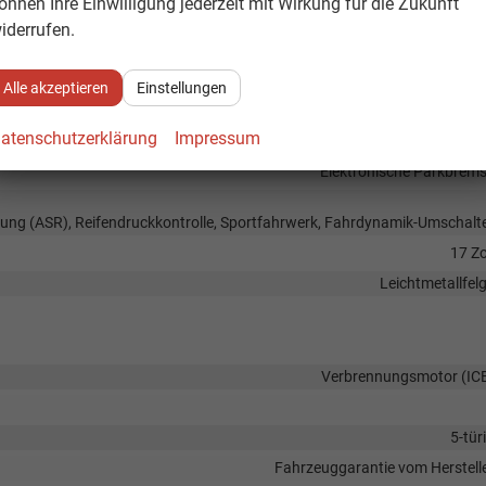
önnen Ihre Einwilligung jederzeit mit Wirkung für die Zukunft
iben, Privacy Glass (Heckscheibe und hintere Seitenscheiben abgedunkel
iderrufen.
Heckspoil
Alle akzeptieren
Einstellungen
atenschutzerklärung
Impressum
Frontantri
Elektronische Parkbrem
lung (ASR), Reifendruckkontrolle, Sportfahrwerk, Fahrdynamik-Umschalt
17 Zo
Leichtmetallfel
Verbrennungsmotor (IC
5-tür
Fahrzeuggarantie vom Herstell