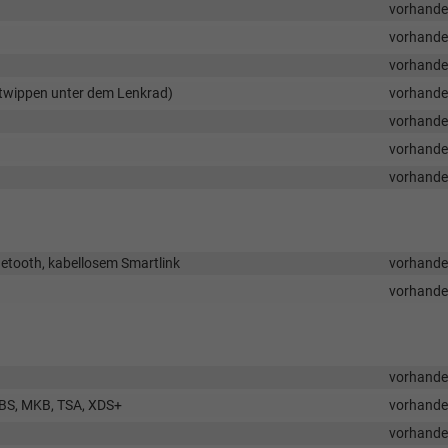
vorhand
vorhand
vorhand
ltwippen unter dem Lenkrad)
vorhand
vorhand
vorhand
vorhand
uetooth, kabellosem Smartlink
vorhand
vorhand
vorhand
SBS, MKB, TSA, XDS+
vorhand
vorhand