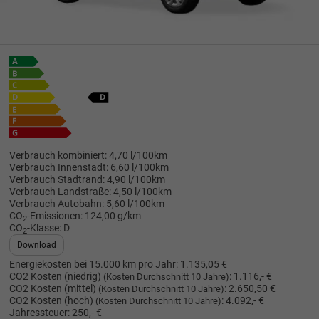
Verbrauch kombiniert:
4,70 l/100km
Verbrauch Innenstadt:
6,60 l/100km
Verbrauch Stadtrand:
4,90 l/100km
Verbrauch Landstraße:
4,50 l/100km
Verbrauch Autobahn:
5,60 l/100km
CO
-Emissionen:
124,00 g/km
2
CO
-Klasse:
D
2
Download
Energiekosten bei 15.000 km pro Jahr:
1.135,05 €
CO2 Kosten (niedrig)
:
1.116,- €
(Kosten Durchschnitt 10 Jahre)
CO2 Kosten (mittel)
:
2.650,50 €
(Kosten Durchschnitt 10 Jahre)
CO2 Kosten (hoch)
:
4.092,- €
(Kosten Durchschnitt 10 Jahre)
Jahressteuer:
250,- €