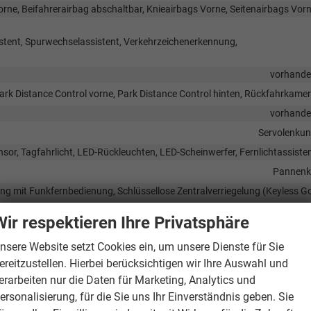
orne, Beifahrerairbag abschaltbar, Knieairbags Vorne, Seitenairbags Vor
stent, Spurwechselassistent, Verkehrzeichenerkennung,
vorhand
ark Distance Control vorne, Park Distance Control hinten, Rückfahrkame
vorhand
Servolenku
nsor, Tagfahrlicht, LED-Rückleuchten, LED-Scheinwerfer, Fernlichtassiste
Pannenk
ung mit Funkfernbedienung, Schlüssellose Zentralverriegelung (Keyless G
Wir respektieren Ihre Privatsphäre
nsere Website setzt Cookies ein, um unsere Dienste für Sie
ereitzustellen. Hierbei berücksichtigen wir Ihre Auswahl und
 Außenspiegel elektrisch verstellbar, Außenspiegel automatisch abblende
erarbeiten nur die Daten für Marketing, Analytics und
vorhand
ersonalisierung, für die Sie uns Ihr Einverständnis geben. Sie
Komfortöffnung Heckklappe (Virtuelles Peda