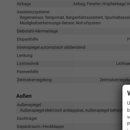
Airbags
Airbag, Fenster-/Kopfairbags V
Assistenzsysteme
Regensensor, Tempomat, Berganfahrassistent, Spurhalteassi
Müdigkeitserkennungs-Sensor, Notrufsystem
Diebstahl-Alarmanlage
Einparkhilfe
P
Innenspiegel automatisch abblendend
Lenkung
Lichttechnik
Lichtse
Pannenhilfe
Zentralverriegelung
Zentralverriegel
Außen
U
Außenspiegel
b
Außenspiegel elektrisch anklappbar, Außenspiegel beheizbar,
v
Dachträger
P
Gepäckraum-/Heckklappe