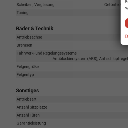
k
Scheiben, Verglasung
Getönte Sche
w
Tuning
Räder & Technik
D
Antriebsachse
Bremsen
Fahrwerk- und Regelungssysteme
Antiblockiersystem (ABS), Antischlupfrege
Felgengröße
Felgentyp
Sonstiges
Antriebsart
Anzahl Sitzplätze
Anzahl Türen
Garantieleistung