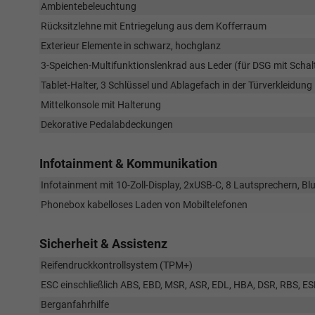
Ambientebeleuchtung
Rücksitzlehne mit Entriegelung aus dem Kofferraum
Exterieur Elemente in schwarz, hochglanz
3-Speichen-Multifunktionslenkrad aus Leder (für DSG mit Scha
Tablet-Halter, 3 Schlüssel und Ablagefach in der Türverkleidung
Mittelkonsole mit Halterung
Dekorative Pedalabdeckungen
Infotainment & Kommunikation
Infotainment mit 10-Zoll-Display, 2xUSB-C, 8 Lautsprechern, Bl
Phonebox kabelloses Laden von Mobiltelefonen
Sicherheit & Assistenz
Reifendruckkontrollsystem (TPM+)
ESC einschließlich ABS, EBD, MSR, ASR, EDL, HBA, DSR, RBS, E
Berganfahrhilfe