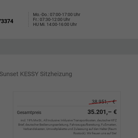
Mo.-Do.: 07:00-17:00 Uhr
Fr.: 07:30-12:00 Uhr
73374
HU Mi. 14:00-16:00 Uhr
 Sunset KESSY Sitzheizung
38.951,– €
35.201,– €
Gesamtpreis
incl. 19% MwSt., All Inclusive: Inklusive Transportkosten, deutscher KFZ
Brief, deutscher Bedienungsanleitung, Fahrzeugaufbereitung, Fußmatten,
Verbandskasten, Umweltplakette und Zulassung auf den Halter (Raum
Rostock). Wir freuen uns auf Sie!