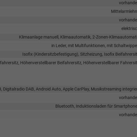
vorhand
Mittelarmleh
vorhand
elektris
Klimaanlage manuell, Klimaautomatik, 2-Zonen-Klimaautomat
in Leder, mit Multifunktionen, mit Schaltwipp
Isofix (Kindersitzbefestigung), Sitzheizung, Isofix Beifahrersi
fahrersitz, Höhenverstellbarer Beifahrersitz, Höhenverstellbarer Fahrersi
B, Digitalradio DAB, Android Auto, Apple CarPlay, Musikstreaming integrie
vorhand
Bluetooth, Induktionsladen für Smartphon
vorhand