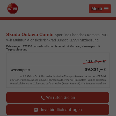
Menü
Skoda Octavia Combi
Sportline Phonebox Kamera PDC
v+h Multifunktionslederlenkrad Sunset KESSY Sitzheizung
Fahrzeugnr.
:
877833
, unverbindliche Lieferzeit:
6 Monate
,
Neuwagen mit
Tageszulassung
43.081,– €
39.331,– €
Gesamtpreis
incl. 19% MwSt., All Inclusive: Inklusive Transportkosten, deutscher KFZ Brief,
deutscher Bedienungsanleitung, Fahrzeugaufbereitung, Fußmatten, Verbandskasten,
Umweltplakette und Zulassung auf den Halter (Raum Rostock). Wir freuen uns auf Sie!
Wir rufen Sie an
Unverbindlich anfragen