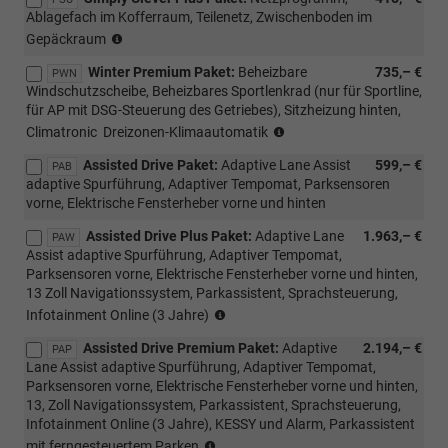
Ablagefach im Kofferraum, Teilenetz, Zwischenboden im
HEV,
(nicht
mit
Gepäckraum
möglich
PWC/WD4/WD5)
Winter Premium Paket:
Beheizbare
735,– €
für
PWN
Windschutzscheibe, Beheizbares Sportlenkrad (nur für Sportline,
m-
für AP mit DSG-Steuerung des Getriebes), Sitzheizung hinten,
HEV,
(nur
mit
Climatronic  Dreizonen-Klimaautomatik
mit
PWC/WD4/WD5)
Assisted Drive Paket:
Adaptive Lane Assist
599,– €
PLC/PL4/PLF/PL9
PAB
adaptive Spurführung, Adaptiver Tempomat, Parksensoren
möglich)
vorne, Elektrische Fensterheber vorne und hinten
Assisted Drive Plus Paket:
Adaptive Lane
1.963,– €
PAW
Assist adaptive Spurführung, Adaptiver Tempomat,
Parksensoren vorne, Elektrische Fensterheber vorne und hinten,
13 Zoll Navigationssystem, Parkassistent, Sprachsteuerung,
(Nicht
Infotainment Online (3 Jahre)
mit
Assisted Drive Premium Paket:
Adaptive
2.194,– €
Loft
PAP
Lane Assist adaptive Spurführung, Adaptiver Tempomat,
kombinierbar)
Parksensoren vorne, Elektrische Fensterheber vorne und hinten,
13, Zoll Navigationssystem, Parkassistent, Sprachsteuerung,
Infotainment Online (3 Jahre), KESSY und Alarm, Parkassistent
(Nicht
mit ferngesteuertem Parken