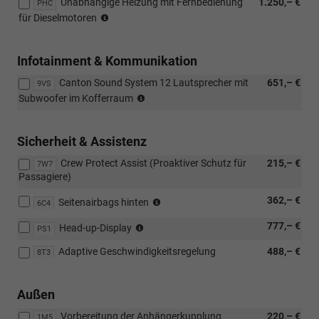
Unabhängige Heizung mit Fernbedienung
1.250,– €
mit
PHC
kombinierbar)
nicht
Loft
für Dieselmotoren
möglich
mit
Loft
Infotainment & Kommunikation
Canton Sound System 12 Lautsprecher mit
651,– €
9VS
(nur
Subwoofer im Kofferraum
mit
PJC,
PYA/PYE,
Sicherheit & Assistenz
PYR/PYS/PYT,
Crew Protect Assist (Proaktiver Schutz für
215,– €
PTB/PTC/PAP/PAW
7W7
Passagiere)
möglich)
(nur
362,– €
Seitenairbags hinten
6C4
mit
nur
777,– €
7W7
Head-up-Display
PS1
mit
möglich)
Adaptive Geschwindigkeitsregelung
488,– €
PAW/PAP
8T3
möglich,
nicht
Außen
mit
Loft
Vorbereitung der Anhängerkupplung
220,– €
1M5