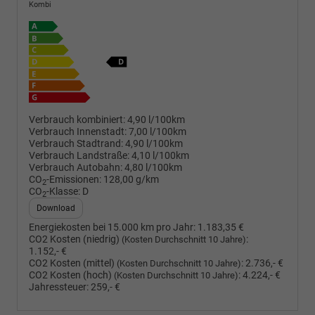
Kombi
Verbrauch kombiniert:
4,90 l/100km
Verbrauch Innenstadt:
7,00 l/100km
Verbrauch Stadtrand:
4,90 l/100km
Verbrauch Landstraße:
4,10 l/100km
Verbrauch Autobahn:
4,80 l/100km
CO
-Emissionen:
128,00 g/km
2
CO
-Klasse:
D
2
Download
Energiekosten bei 15.000 km pro Jahr:
1.183,35 €
CO2 Kosten (niedrig)
:
(Kosten Durchschnitt 10 Jahre)
1.152,- €
CO2 Kosten (mittel)
:
2.736,- €
(Kosten Durchschnitt 10 Jahre)
CO2 Kosten (hoch)
:
4.224,- €
(Kosten Durchschnitt 10 Jahre)
Jahressteuer:
259,- €