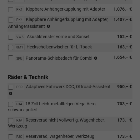
möglich)
Kippbare Anhängerkupplung mit Adapter
1.076,– €
PK1
Klappbare Anhängerkupplung mit Adapter,
1.407,– €
PK4
(nicht
Anhängerassistent
möglich
Akustikfenster vorne und Sunset
152,– €
mit
VW5
Loft,
Heckscheibenwischer für Liftback
163,– €
8M1
nur
möglich
nicht
1.654,– €
Panorama-Schiebedach für Combi
3FU
mit
möglich
PAW/PAP,
mit
PLL/WLM/PLN/PYE/PYR/PYS/PYT)
Loft
Räder & Technik
Adaptives Fahrwerk DCC, Offroad-Assistent
950,– €
PFD
(nur
für
18 Zoll Leichtmetallfelgen Vega Aero,
703,– €
4x4)
PJ4
schwarz poliert
(nur
für
Reserverad nicht vollwertig, Wagenheber,
173,– €
PJA
110
Werkzeug
kW,
für
Reserverad, Wagenheber, Werkzeug
173,– €
PJC
4x4/außer