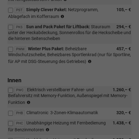
mit
Simply Clever Paket:
Netzprogramm,
105,– €
Loft
PST
(nicht
kombinierbar,
Ablagefach im Kofferraum
möglich
nur
Sun and Pack Paket für Liftback:
Stauraum
294,– €
für
PKS
für
unter der Heckabdeckung, Sonnenrollos für die Heckscheibe und
m-
AP)
die hinteren Seitenscheiben
HEV,
mit
Winter Plus Paket:
Beheizbare
457,– €
PWM
PWC/WD4/WD5)
Windschutzscheibe, Beheizbares Sportlenkrad (nur für Sportline,
(nur
für AP mit DSG-Steuerung des Getriebes)
mit
PLC/PL4/PLF/PL9
möglich)
Innen
Elektrisch verstellbarer Fahrer- und
1.260,– €
PWC
Beifahrersitz mit Memory-Funktion, Außenspiegel mit Memory-
(nicht
Funktion
mit
Climatronic  3-Zonen-Klimaautomatik
320,– €
PST/PSU
PHB
kombinierbar,
Unabhängige Heizung mit Fernbedienung
1.438,– €
PHC
nur
nicht
für Benzinmotoren
mit
möglich
Lodge/Lounge/Sportline