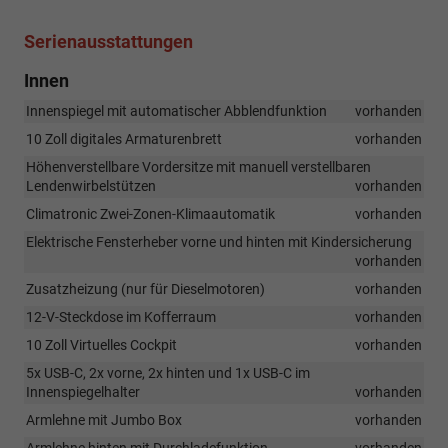
Serienausstattungen
Innen
Innenspiegel mit automatischer Abblendfunktion
vorhanden
10 Zoll digitales Armaturenbrett
vorhanden
Höhenverstellbare Vordersitze mit manuell verstellbaren
Lendenwirbelstützen
vorhanden
Climatronic Zwei-Zonen-Klimaautomatik
vorhanden
Elektrische Fensterheber vorne und hinten mit Kindersicherung
vorhanden
Zusatzheizung (nur für Dieselmotoren)
vorhanden
12-V-Steckdose im Kofferraum
vorhanden
10 Zoll Virtuelles Cockpit
vorhanden
5x USB-C, 2x vorne, 2x hinten und 1x USB-C im
Innenspiegelhalter
vorhanden
Armlehne mit Jumbo Box
vorhanden
Armlehne hinten mit Durchladefunktion
vorhanden