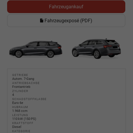
Fahrzeugankauf
Fahrzeugexposé (PDF)
GETRIEBE
Autom. 7-Gang
ANTRIEBSACHSE
Frontantrieb
ZYLINDER
4
SCHADSTOFFKLASSE
Euro 6e
HUBRAUM
1.968 ccm
LEISTUNG
110 kW (150 PS)
KRAFTSTOFF
Diesel
KATEGORIE