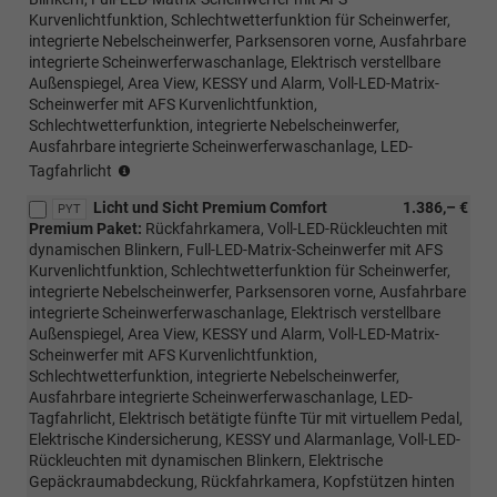
Kurvenlichtfunktion, Schlechtwetterfunktion für Scheinwerfer,
integrierte Nebelscheinwerfer, Parksensoren vorne, Ausfahrbare
integrierte Scheinwerferwaschanlage, Elektrisch verstellbare
Außenspiegel, Area View, KESSY und Alarm, Voll-LED-Matrix-
Scheinwerfer mit AFS Kurvenlichtfunktion,
Schlechtwetterfunktion, integrierte Nebelscheinwerfer,
Ausfahrbare integrierte Scheinwerferwaschanlage, LED-
(nur
Tagfahrlicht
mit
Licht und Sicht Premium Comfort
1.386,– €
PTB/PTC/PAW/PAP
PYT
Premium Paket:
Rückfahrkamera, Voll-LED-Rückleuchten mit
möglich,nicht
dynamischen Blinkern, Full-LED-Matrix-Scheinwerfer mit AFS
mit
Kurvenlichtfunktion, Schlechtwetterfunktion für Scheinwerfer,
Loft
integrierte Nebelscheinwerfer, Parksensoren vorne, Ausfahrbare
möglich)
integrierte Scheinwerferwaschanlage, Elektrisch verstellbare
Außenspiegel, Area View, KESSY und Alarm, Voll-LED-Matrix-
Scheinwerfer mit AFS Kurvenlichtfunktion,
Schlechtwetterfunktion, integrierte Nebelscheinwerfer,
Ausfahrbare integrierte Scheinwerferwaschanlage, LED-
Tagfahrlicht, Elektrisch betätigte fünfte Tür mit virtuellem Pedal,
Elektrische Kindersicherung, KESSY und Alarmanlage, Voll-LED-
Rückleuchten mit dynamischen Blinkern, Elektrische
Gepäckraumabdeckung, Rückfahrkamera, Kopfstützen hinten