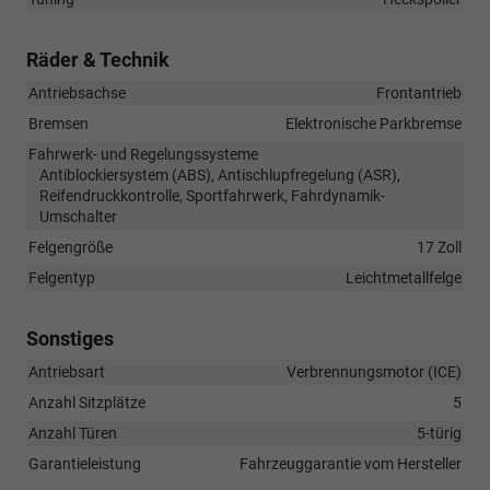
Räder & Technik
Antriebsachse
Frontantrieb
Bremsen
Elektronische Parkbremse
Fahrwerk- und Regelungssysteme
Antiblockiersystem (ABS), Antischlupfregelung (ASR),
Reifendruckkontrolle, Sportfahrwerk, Fahrdynamik-
Umschalter
Felgengröße
17 Zoll
Felgentyp
Leichtmetallfelge
Sonstiges
Antriebsart
Verbrennungsmotor (ICE)
Anzahl Sitzplätze
5
Anzahl Türen
5-türig
Garantieleistung
Fahrzeuggarantie vom Hersteller