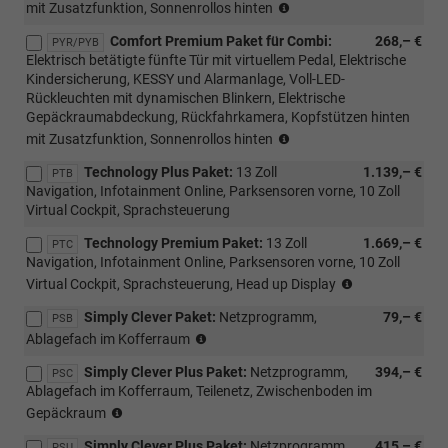
(nur
mit Zusatzfunktion, Sonnenrollos hinten
mit
Comfort Premium Paket für Combi:
268,– €
PTB/PTC/PAW/PAP
PYR/PYB
Elektrisch betätigte fünfte Tür mit virtuellem Pedal, Elektrische
möglich,
Kindersicherung, KESSY und Alarmanlage, Voll-LED-
nicht
Rückleuchten mit dynamischen Blinkern, Elektrische
mit
Gepäckraumabdeckung, Rückfahrkamera, Kopfstützen hinten
Loft
(PYB
möglich,
mit Zusatzfunktion, Sonnenrollos hinten
für
nur
Technology Plus Paket:
13 Zoll
1.139,– €
Sportline,
PTB
für
Navigation, Infotainment Online, Parksensoren vorne, 10 Zoll
nur
Combi)
Virtual Cockpit, Sprachsteuerung
für
Kombi)
Technology Premium Paket:
13 Zoll
1.669,– €
PTC
Navigation, Infotainment Online, Parksensoren vorne, 10 Zoll
(nicht
Virtual Cockpit, Sprachsteuerung, Head up Display
mit
Simply Clever Paket:
Netzprogramm,
79,– €
Loft
PSB
(nur
möglich)
Ablagefach im Kofferraum
für
Simply Clever Plus Paket:
Netzprogramm,
394,– €
m-
PSC
Ablagefach im Kofferraum, Teilenetz, Zwischenboden im
HEV,
(nur
mit
Gepäckraum
für
PWC/WD4/WD5)
Simply Clever Plus Paket:
Netzprogramm,
415,– €
m-
PSU