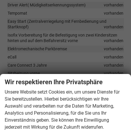
Driver Alert( Müdigkeitserkennungssystem)
vorhanden
Tempomat
vorhanden
Easy Start (Zentralverriegelung mit Fernbedienung und
Startknopf)
vorhanden
Isofix Vorbereitung für die Befestigung von zwei Kindersitzen
hinten und auf dem Beifahrersitz vorne
vorhanden
Elektromechanische Parkbremse
vorhanden
eCall
vorhanden
Care Connect 3 Jahre
vorhanden
Sitzheizung vorne
vorhanden
Wir respektieren Ihre Privatsphäre
Rückfahrkamera
vorhanden
Elektrische Heckklappe mit virtuellem Pedal
vorhanden
Unsere Website setzt Cookies ein, um unsere Dienste für
Automatisches Umschalten der Fernlichter
vorhanden
Sie bereitzustellen. Hierbei berücksichtigen wir Ihre
Auswahl und verarbeiten nur die Daten für Marketing,
Parksensoren hinten und vorne
vorhanden
Analytics und Personalisierung, für die Sie uns Ihr
Driving Mode Select (Fahrprofilauswahl)
vorhanden
Einverständnis geben. Sie können Ihre Einwilligung
KESSY und Alarmanlage
vorhanden
jederzeit mit Wirkung für die Zukunft widerrufen.
Progressive Servolenkung
vorhanden