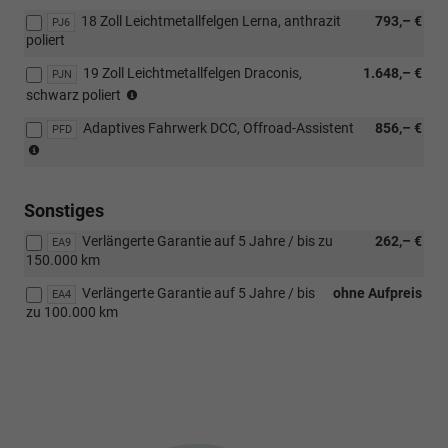
4x4)
18 Zoll Leichtmetallfelgen Lerna, anthrazit
793,– €
PJ6
poliert
19 Zoll Leichtmetallfelgen Draconis,
1.648,– €
PJN
nicht
schwarz poliert
möglich
Adaptives Fahrwerk DCC, Offroad-Assistent
856,– €
mit
PFD
(nur
3FU
für
4x4)
(nur
Sonstiges
für
Verlängerte Garantie auf 5 Jahre / bis zu
262,– €
110
EA9
150.000 km
kW,
für
Verlängerte Garantie auf 5 Jahre / bis
ohne Aufpreis
EA4
4x4/außer
zu 100.000 km
4x4)