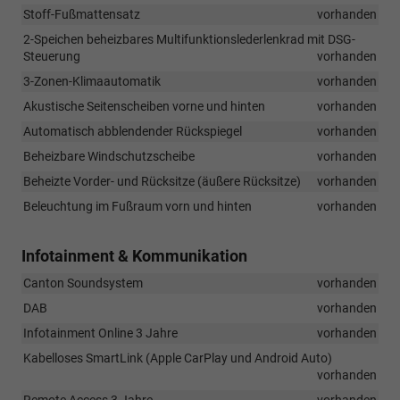
Stoff-Fußmattensatz
vorhanden
2-Speichen beheizbares Multifunktionslederlenkrad mit DSG-
Steuerung
vorhanden
3-Zonen-Klimaautomatik
vorhanden
Akustische Seitenscheiben vorne und hinten
vorhanden
Automatisch abblendender Rückspiegel
vorhanden
Beheizbare Windschutzscheibe
vorhanden
Beheizte Vorder- und Rücksitze (äußere Rücksitze)
vorhanden
Beleuchtung im Fußraum vorn und hinten
vorhanden
Infotainment & Kommunikation
Canton Soundsystem
vorhanden
DAB
vorhanden
Infotainment Online 3 Jahre
vorhanden
Kabelloses SmartLink (Apple CarPlay und Android Auto)
vorhanden
Remote Access 3 Jahre
vorhanden