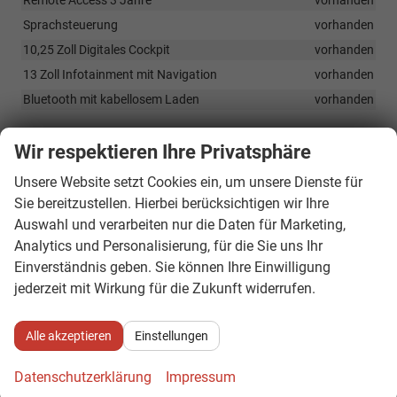
Sprachsteuerung
vorhanden
10,25 Zoll Digitales Cockpit
vorhanden
13 Zoll Infotainment mit Navigation
vorhanden
Bluetooth mit kabellosem Laden
vorhanden
Sicherheit & Assistenz
Wir respektieren Ihre Privatsphäre
Crew Protect Assist
vorhanden
Unsere Website setzt Cookies ein, um unsere Dienste für
Cross Traffic Assist
vorhanden
Sie bereitzustellen. Hierbei berücksichtigen wir Ihre
Auswahl und verarbeiten nur die Daten für Marketing,
eCall-System
vorhanden
Analytics und Personalisierung, für die Sie uns Ihr
Elektronische Parkbremse
vorhanden
Einverständnis geben. Sie können Ihre Einwilligung
Erweiterter Insassenschutz (PreCrash)
vorhanden
jederzeit mit Wirkung für die Zukunft widerrufen.
Exit-Warnsystem
vorhanden
Fahrer- und Beifahrerairbag sowie Knieairbag auf der
Alle akzeptieren
Einstellungen
Fahrerseite, Seitenairbags und Vorhangairbags vorne
vorhanden
Datenschutzerklärung
Impressum
Frontassistent mit Fußgänger- und Radfahrerschutz