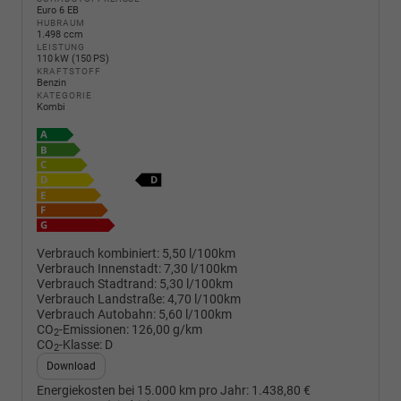
Euro 6 EB
HUBRAUM
1.498 ccm
LEISTUNG
110 kW (150 PS)
KRAFTSTOFF
Benzin
KATEGORIE
Kombi
Verbrauch kombiniert:
5,50 l/100km
Verbrauch Innenstadt:
7,30 l/100km
Verbrauch Stadtrand:
5,30 l/100km
Verbrauch Landstraße:
4,70 l/100km
Verbrauch Autobahn:
5,60 l/100km
CO
-Emissionen:
126,00 g/km
2
CO
-Klasse:
D
2
Download
Energiekosten bei 15.000 km pro Jahr:
1.438,80 €