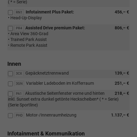
( * = Serie)
Infotainment Plus Paket:
456,– €
RN1
• Head-Up-Display
Assisted Drive premium Paket:
806,– €
PR4
• Area View 360-Grad
• Trained Park Assist
• Remote Park Assist
Innen
Gepäcknetztrennwand
139,– €
3CX
Variabler Ladeboden im Kofferraum
251,– €
3GN
Akustische Seitenfenster vorne und hinten
218,– €
PA1
inkl. Sunset extra dunkel getönte Heckscheiben* ( * = Serie)
(Serie Sportline)
Motor-/Innenraumheizung
1.137,– €
PHD
Infotainment & Kommunikation