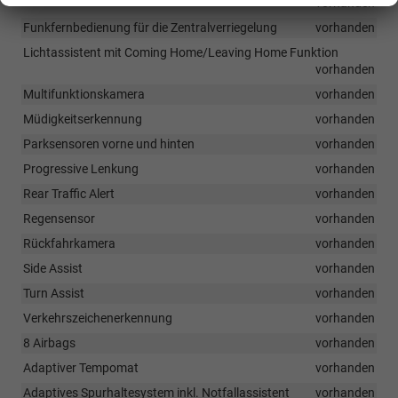
vorhanden
Funkfernbedienung für die Zentralverriegelung
vorhanden
Lichtassistent mit Coming Home/Leaving Home Funktion
vorhanden
Multifunktionskamera
vorhanden
Müdigkeitserkennung
vorhanden
Parksensoren vorne und hinten
vorhanden
Progressive Lenkung
vorhanden
Rear Traffic Alert
vorhanden
Regensensor
vorhanden
Rückfahrkamera
vorhanden
Side Assist
vorhanden
Turn Assist
vorhanden
Verkehrszeichenerkennung
vorhanden
8 Airbags
vorhanden
Adaptiver Tempomat
vorhanden
Adaptives Spurhaltesystem inkl. Notfallassistent
vorhanden