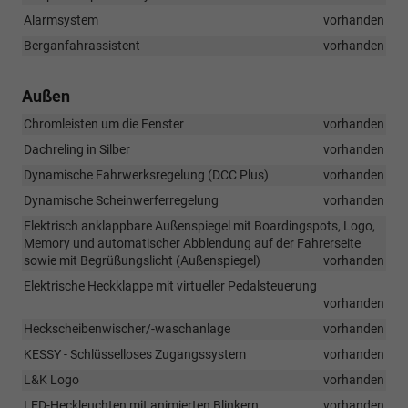
Alarmsystem
vorhanden
Berganfahrassistent
vorhanden
Außen
Chromleisten um die Fenster
vorhanden
Dachreling in Silber
vorhanden
Dynamische Fahrwerksregelung (DCC Plus)
vorhanden
Dynamische Scheinwerferregelung
vorhanden
Elektrisch anklappbare Außenspiegel mit Boardingspots, Logo,
Memory und automatischer Abblendung auf der Fahrerseite
sowie mit Begrüßungslicht (Außenspiegel)
vorhanden
Elektrische Heckklappe mit virtueller Pedalsteuerung
vorhanden
Heckscheibenwischer/-waschanlage
vorhanden
KESSY - Schlüsselloses Zugangssystem
vorhanden
L&K Logo
vorhanden
LED-Heckleuchten mit animierten Blinkern
vorhanden