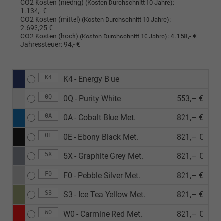
CO2 Kosten (niedrig)
:
(Kosten Durchschnitt 10 Jahre)
1.134,- €
CO2 Kosten (mittel)
:
(Kosten Durchschnitt 10 Jahre)
2.693,25 €
CO2 Kosten (hoch)
:
4.158,- €
(Kosten Durchschnitt 10 Jahre)
Jahressteuer:
94,- €
K4
K4 - Energy Blue
0Q
0Q - Purity White
553,– €
0A
0A - Cobalt Blue Met.
821,– €
0E
0E - Ebony Black Met.
821,– €
5X
5X - Graphite Grey Met.
821,– €
F0
F0 - Pebble Silver Met.
821,– €
S3
S3 - Ice Tea Yellow Met.
821,– €
W0
W0 - Carmine Red Met.
821,– €