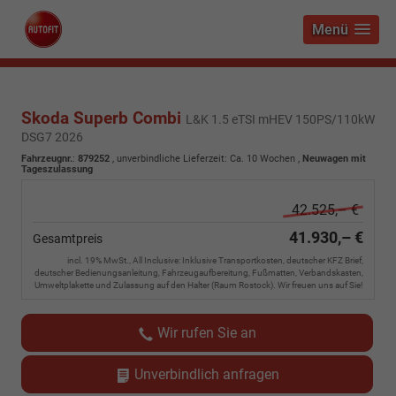
Menü
Skoda Superb Combi
L&K 1.5 eTSI mHEV 150PS/110kW
DSG7 2026
Fahrzeugnr.
:
879252
, unverbindliche Lieferzeit: Ca. 10 Wochen ,
Neuwagen mit
Tageszulassung
42.525,– €
41.930,– €
Gesamtpreis
incl. 19% MwSt., All Inclusive: Inklusive Transportkosten, deutscher KFZ Brief,
deutscher Bedienungsanleitung, Fahrzeugaufbereitung, Fußmatten, Verbandskasten,
Umweltplakette und Zulassung auf den Halter (Raum Rostock). Wir freuen uns auf Sie!
Wir rufen Sie an
Unverbindlich anfragen