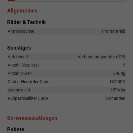
Allgemeines
Räder & Technik
Antriebsachse
Frontantrieb
Sonstiges
Antriebsart
Verbrennungsmotor (ICE)
Anzahl Sitzplätze
5
Anzahl Türen
5-türig
Codes: Hersteller-Code
NZ55DD
Leergewicht
1576 kg
Rußpartikelfilter / SCR
vorhanden
Serienausstattungen
Pakete