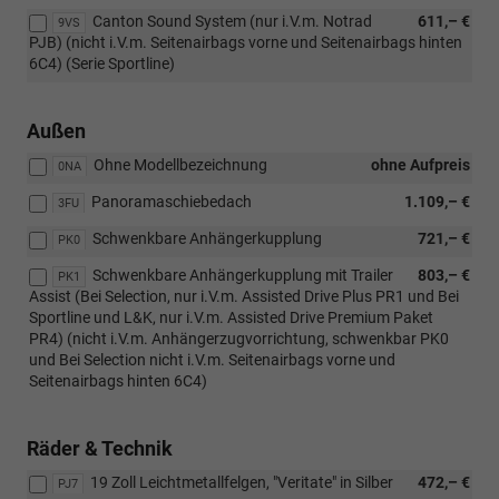
Canton Sound System (nur i.V.m. Notrad
611,– €
9VS
PJB) (nicht i.V.m. Seitenairbags vorne und Seitenairbags hinten
6C4) (Serie Sportline)
Außen
Ohne Modellbezeichnung
ohne Aufpreis
0NA
Panoramaschiebedach
1.109,– €
3FU
Schwenkbare Anhängerkupplung
721,– €
PK0
Schwenkbare Anhängerkupplung mit Trailer
803,– €
PK1
Assist (Bei Selection, nur i.V.m. Assisted Drive Plus PR1 und Bei
Sportline und L&K, nur i.V.m. Assisted Drive Premium Paket
PR4) (nicht i.V.m. Anhängerzugvorrichtung, schwenkbar PK0
und Bei Selection nicht i.V.m. Seitenairbags vorne und
Seitenairbags hinten 6C4)
Räder & Technik
19 Zoll Leichtmetallfelgen, "Veritate" in Silber
472,– €
PJ7