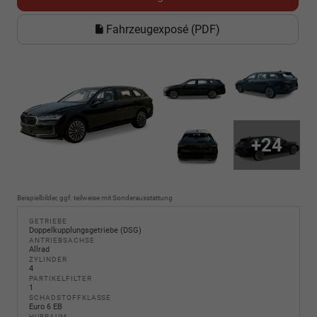
Fahrzeugexposé (PDF)
+24
Beispielbilder, ggf. teilweise mit Sonderausstattung
GETRIEBE
Doppelkupplungsgetriebe (DSG)
ANTRIEBSACHSE
Allrad
ZYLINDER
4
PARTIKELFILTER
1
SCHADSTOFFKLASSE
Euro 6 EB
HUBRAUM