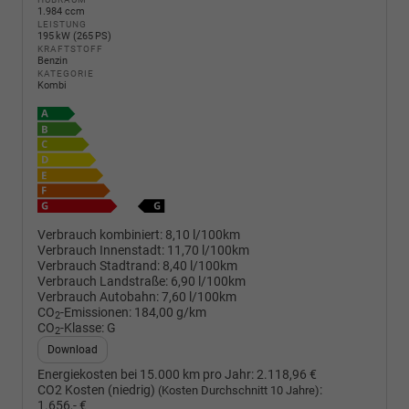
1.984 ccm
LEISTUNG
195 kW (265 PS)
KRAFTSTOFF
Benzin
KATEGORIE
Kombi
Verbrauch kombiniert:
8,10 l/100km
Verbrauch Innenstadt:
11,70 l/100km
Verbrauch Stadtrand:
8,40 l/100km
Verbrauch Landstraße:
6,90 l/100km
Verbrauch Autobahn:
7,60 l/100km
CO
-Emissionen:
184,00 g/km
2
CO
-Klasse:
G
2
Download
Energiekosten bei 15.000 km pro Jahr:
2.118,96 €
CO2 Kosten (niedrig)
:
(Kosten Durchschnitt 10 Jahre)
1.656,- €