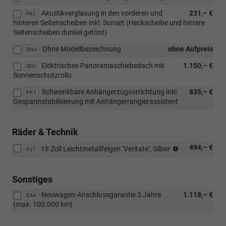
Akustikverglasung in den vorderen und
231,– €
PA1
hinteren Seitenscheiben inkl. Sunset (Heckscheibe und hintere
Seitenscheiben dunkel getönt)
Ohne Modellbezeichnung
ohne Aufpreis
0NA
Elektrisches Panoramaschiebedach mit
1.150,– €
3FU
Sonnenschutzrollo
Schwenkbare Anhängerzugvorrichtung inkl.
835,– €
PK1
Gespannstabilisierung mit Anhängerrangierassistent
Räder & Technik
(Bereifung
494,– €
19 Zoll Leichtmetallfelgen ''Veritate'', Silber
PJ7
235/40
R19)
Sonstiges
Neuwagen-Anschlussgarantie 3 Jahre
1.118,– €
EA4
(max. 100.000 km)