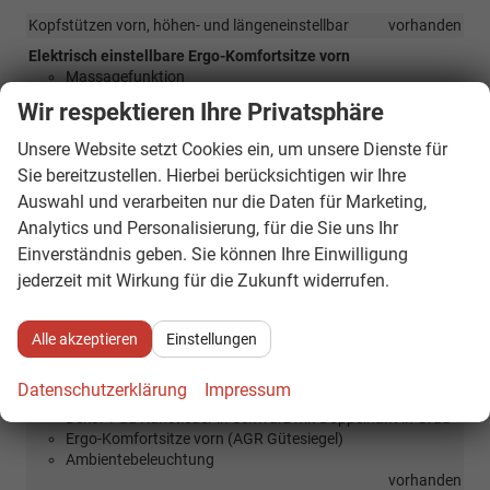
Kopfstützen vorn, höhen- und längeneinstellbar
vorhanden
Elektrisch einstellbare Ergo-Komfortsitze vorn
Massagefunktion
Sitzbelüftung
Wir respektieren Ihre Privatsphäre
Memory-Funktion
Einstellbare Lendenwirbelstützen
Unsere Website setzt Cookies ein, um unsere Dienste für
vorhanden
Sie bereitzustellen. Hierbei berücksichtigen wir Ihre
Lehnenfernentriegelung der Rücksitzlehnen im Gepäckraum
Auswahl und verarbeiten nur die Daten für Marketing,
vorhanden
Analytics und Personalisierung, für die Sie uns Ihr
Ambientebeleuchtung Plus (Armaturentafel, Dekorleisten vorn
Einverständnis geben. Sie können Ihre Einwilligung
und hinten und Fußraum mit auswählbarem Farbklima) im
jederzeit mit Wirkung für die Zukunft widerrufen.
Innenraum sowie LED-Sicherheitswarnleuchten in den Türen
vorn und hinten
vorhanden
Design Selection L&K Suite Schwarz
Alle akzeptieren
Einstellungen
Leder-Kunstleder in Schwarz mit L&K-Logo auf der
Kopfstütze kombiniert mit hochwertigen Materialien
Datenschutzerklärung
Impressum
Dekor-Einlagen Kida
Dekor-Pad Kunstleder in Schwarz mit Doppelnaht in Grau
Ergo-Komfortsitze vorn (AGR Gütesiegel)
Ambientebeleuchtung
vorhanden