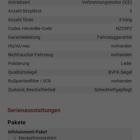
Antriebsart
Verbrennungsmotor (ICE)
Anzahl Sitzplätze
5
Anzahl Türen
5-türig
Codes: Hersteller-Code
NZ55PZ
Garantieleistung
Fahrzeuggarantie
HU/AU neu
vorhanden
Nichtraucher-Fahrzeug
vorhanden
Polsterung
Leder
Qualitätssiegel
BVFK-Siegel
Rußpartikelfilter / SCR
vorhanden
Zustand, Beschaffenheit
Scheckheftgepflegt
Serienausstattungen
Pakete
Infotainment-Paket
Navigationssystem