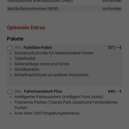
Hydraulischer Bremsassistent (HBA)
vorhanden
Multikollisionsbremse (MKB)
vorhanden
Optionale Extras
Pakete
Familien-Paket
577,– €
PF0
Sonnenschutzrollo für Seitenscheiben hinten
Tablethalter
Seitenairbags vorne und hinten
Abfallbehälter
Schlafkopfstützen an äußeren Rücksitzen
Fahrerassistent Plus
840,– €
PR4
Intelligenter Parkassistent (Intelligent Park Assist)
Trainiertes Parken (Trained Park Assist)und Fernbedientes
Parken
Area View (360°Umgebungskamera)