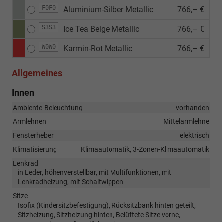
F0F0
Aluminium-Silber Metallic
766,– €
S3S3
Ice Tea Beige Metallic
766,– €
W0W0
Karmin-Rot Metallic
766,– €
Allgemeines
Innen
Ambiente-Beleuchtung
vorhanden
Armlehnen
Mittelarmlehne
Fensterheber
elektrisch
Klimatisierung
Klimaautomatik, 3-Zonen-Klimaautomatik
Lenkrad
in Leder, höhenverstellbar, mit Multifunktionen, mit
Lenkradheizung, mit Schaltwippen
Sitze
Isofix (Kindersitzbefestigung), Rücksitzbank hinten geteilt,
Sitzheizung, Sitzheizung hinten, Belüftete Sitze vorne,