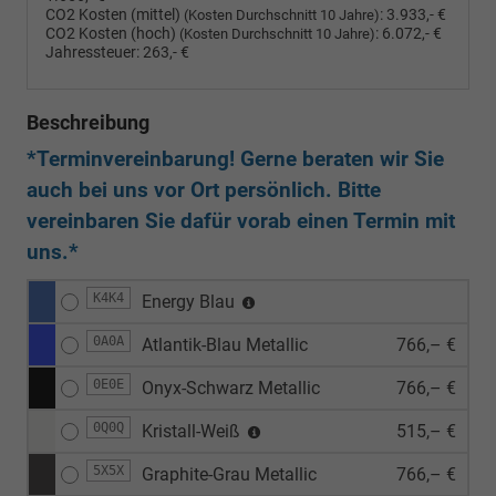
CO2 Kosten (mittel)
:
3.933,- €
(Kosten Durchschnitt 10 Jahre)
CO2 Kosten (hoch)
:
6.072,- €
(Kosten Durchschnitt 10 Jahre)
Jahressteuer:
263,- €
Beschreibung
*Terminvereinbarung! Gerne beraten wir Sie
auch bei uns vor Ort persönlich. Bitte
vereinbaren Sie dafür vorab einen Termin mit
uns.*
K4K4
Energy Blau
0A0A
Atlantik-Blau Metallic
766,– €
0E0E
Onyx-Schwarz Metallic
766,– €
0Q0Q
Kristall-Weiß
515,– €
5X5X
Graphite-Grau Metallic
766,– €