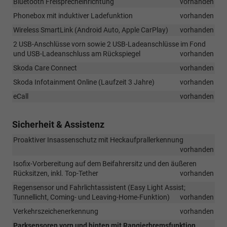
Bluetooth Freisprecheinrichtung
vorhanden
Phonebox mit induktiver Ladefunktion
vorhanden
Wireless SmartLink (Android Auto, Apple CarPlay)
vorhanden
2 USB-Anschlüsse vorn sowie 2 USB-Ladeanschlüsse im Fond
und USB-Ladeanschluss am Rückspiegel
vorhanden
Skoda Care Connect
vorhanden
Skoda Infotainment Online (Laufzeit 3 Jahre)
vorhanden
eCall
vorhanden
Sicherheit & Assistenz
Proaktiver Insassenschutz mit Heckaufprallerkennung
vorhanden
Isofix-Vorbereitung auf dem Beifahrersitz und den äußeren
Rücksitzen, inkl. Top-Tether
vorhanden
Regensensor und Fahrlichtassistent (Easy Light Assist;
Tunnellicht, Coming- und Leaving-Home-Funktion)
vorhanden
Verkehrszeichenerkennung
vorhanden
Parksensoren vorn und hinten mit Rangierbremsfunktion