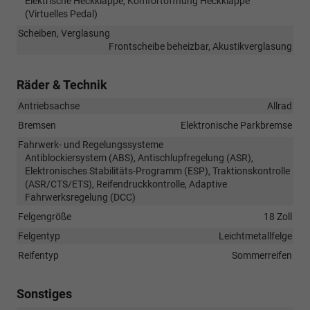
Elektrische Heckklappe, Komfortöffnung Heckklappe
(Virtuelles Pedal)
Scheiben, Verglasung
Frontscheibe beheizbar, Akustikverglasung
Räder & Technik
Antriebsachse
Allrad
Bremsen
Elektronische Parkbremse
Fahrwerk- und Regelungssysteme
Antiblockiersystem (ABS), Antischlupfregelung (ASR),
Elektronisches Stabilitäts-Programm (ESP), Traktionskontrolle
(ASR/CTS/ETS), Reifendruckkontrolle, Adaptive
Fahrwerksregelung (DCC)
Felgengröße
18 Zoll
Felgentyp
Leichtmetallfelge
Reifentyp
Sommerreifen
Sonstiges