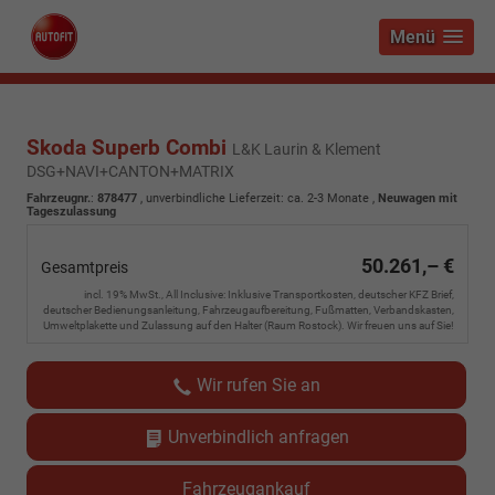
Menü
Skoda Superb Combi
L&K Laurin & Klement
DSG+NAVI+CANTON+MATRIX
Fahrzeugnr.
:
878477
, unverbindliche Lieferzeit: ca. 2-3 Monate ,
Neuwagen mit
Tageszulassung
50.261,– €
Gesamtpreis
incl. 19% MwSt., All Inclusive: Inklusive Transportkosten, deutscher KFZ Brief,
deutscher Bedienungsanleitung, Fahrzeugaufbereitung, Fußmatten, Verbandskasten,
Umweltplakette und Zulassung auf den Halter (Raum Rostock). Wir freuen uns auf Sie!
Wir rufen Sie an
Unverbindlich anfragen
Fahrzeugankauf