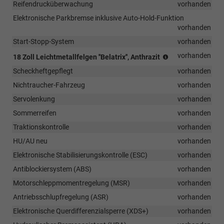
Reifendrucküberwachung
vorhanden
Elektronische Parkbremse inklusive Auto-Hold-Funktion
vorhanden
Start-Stopp-System
vorhanden
(Bereifung
vorhanden
18 Zoll Leichtmetallfelgen ''Belatrix'', Anthrazit
235/45
Scheckheftgepflegt
vorhanden
R18)
Nichtraucher-Fahrzeug
vorhanden
Servolenkung
vorhanden
Sommerreifen
vorhanden
Traktionskontrolle
vorhanden
HU/AU neu
vorhanden
Elektronische Stabilisierungskontrolle (ESC)
vorhanden
Antiblockiersystem (ABS)
vorhanden
Motorschleppmomentregelung (MSR)
vorhanden
Antriebsschlupfregelung (ASR)
vorhanden
Elektronische Querdifferenzialsperre (XDS+)
vorhanden