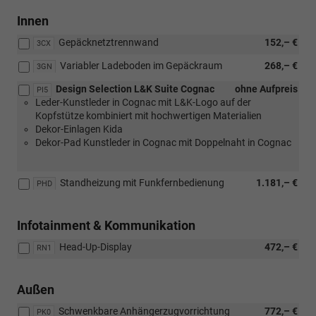
Innen
Gepäcknetztrennwand
152,– €
3CX
Variabler Ladeboden im Gepäckraum
268,– €
3GN
Design Selection L&K Suite Cognac
ohne Aufpreis
PI5
Leder-Kunstleder in Cognac mit L&K-Logo auf der
Kopfstütze kombiniert mit hochwertigen Materialien
Dekor-Einlagen Kida
Dekor-Pad Kunstleder in Cognac mit Doppelnaht in Cognac
Standheizung mit Funkfernbedienung
1.181,– €
PHD
Infotainment & Kommunikation
Head-Up-Display
472,– €
RN1
Außen
Schwenkbare Anhängerzugvorrichtung
772,– €
PK0