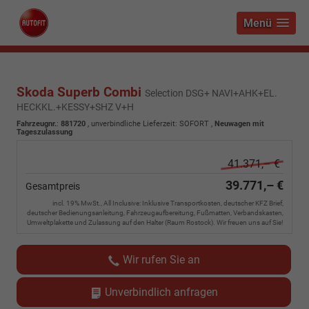
Menü
Skoda Superb Combi
Selection DSG+ NAVI+AHK+EL.
HECKKL.+KESSY+SHZ V+H
Fahrzeugnr.
:
881720
, unverbindliche Lieferzeit: SOFORT ,
Neuwagen mit
Tageszulassung
41.371,– €
39.771,– €
Gesamtpreis
incl. 19% MwSt., All Inclusive: Inklusive Transportkosten, deutscher KFZ Brief,
deutscher Bedienungsanleitung, Fahrzeugaufbereitung, Fußmatten, Verbandskasten,
Umweltplakette und Zulassung auf den Halter (Raum Rostock). Wir freuen uns auf Sie!
Wir rufen Sie an
Unverbindlich anfragen