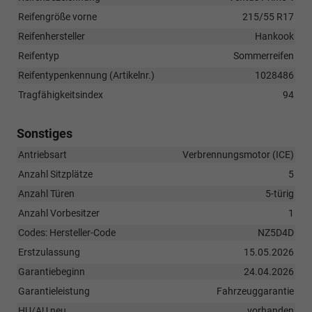
Reifengröße vorne
215/55 R17
Reifenhersteller
Hankook
Reifentyp
Sommerreifen
Reifentypenkennung (Artikelnr.)
1028486
Tragfähigkeitsindex
94
Sonstiges
Antriebsart
Verbrennungsmotor (ICE)
Anzahl Sitzplätze
5
Anzahl Türen
5-türig
Anzahl Vorbesitzer
1
Codes: Hersteller-Code
NZ5D4D
Erstzulassung
15.05.2026
Garantiebeginn
24.04.2026
Garantieleistung
Fahrzeuggarantie
HU/AU neu
vorhanden