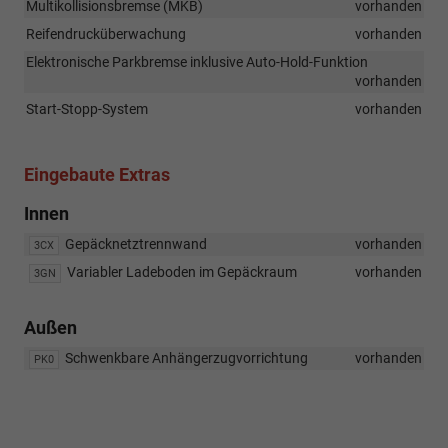
Multikollisionsbremse (MKB)
vorhanden
Reifendrucküberwachung
vorhanden
Elektronische Parkbremse inklusive Auto-Hold-Funktion
vorhanden
Start-Stopp-System
vorhanden
Eingebaute Extras
Innen
Gepäcknetztrennwand
vorhanden
3CX
Variabler Ladeboden im Gepäckraum
vorhanden
3GN
Außen
Schwenkbare Anhängerzugvorrichtung
vorhanden
PK0