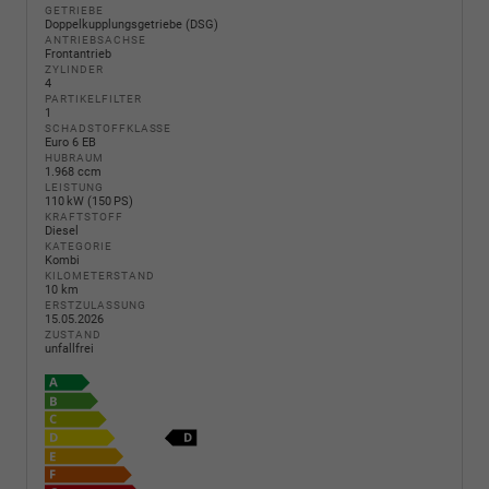
GETRIEBE
Doppelkupplungsgetriebe (DSG)
ANTRIEBSACHSE
Frontantrieb
ZYLINDER
4
PARTIKELFILTER
1
SCHADSTOFFKLASSE
Euro 6 EB
HUBRAUM
1.968 ccm
LEISTUNG
110 kW (150 PS)
KRAFTSTOFF
Diesel
KATEGORIE
Kombi
KILOMETERSTAND
10 km
ERSTZULASSUNG
15.05.2026
ZUSTAND
unfallfrei