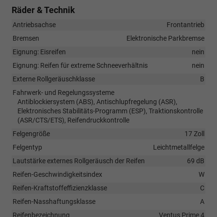
Räder & Technik
Antriebsachse
Frontantrieb
Bremsen
Elektronische Parkbremse
Eignung: Eisreifen
nein
Eignung: Reifen für extreme Schneeverhältnis
nein
Externe Rollgeräuschklasse
B
Fahrwerk- und Regelungssysteme
Antiblockiersystem (ABS), Antischlupfregelung (ASR),
Elektronisches Stabilitäts-Programm (ESP), Traktionskontrolle
(ASR/CTS/ETS), Reifendruckkontrolle
Felgengröße
17 Zoll
Felgentyp
Leichtmetallfelge
Lautstärke externes Rollgeräusch der Reifen
69 dB
Reifen-Geschwindigkeitsindex
W
Reifen-Kraftstoffeffizienzklasse
C
Reifen-Nasshaftungsklasse
A
Reifenbezeichnung
Ventus Prime 4