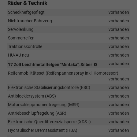
Räder & Technik
Scheckheftgepflegt
vorhanden
Nichtraucher-Fahrzeug
vorhanden
Servolenkung
vorhanden
Sommerreifen
vorhanden
Traktionskontrolle
vorhanden
HU/AU neu
vorhanden
(Bereifung
vorhanden
17 Zoll Leichtmetallfelgen ''Mintaka'', Silber
215/55
Reifenmobilitätsset (Reifenpannenspray inkl. Kompressor)
R17)
vorhanden
Elektronische Stabilisierungskontrolle (ESC)
vorhanden
Antiblockiersystem (ABS)
vorhanden
Motorschleppmomentregelung (MSR)
vorhanden
Antriebsschlupfregelung (ASR)
vorhanden
Elektronische Querdifferenzialsperre (XDS+)
vorhanden
Hydraulischer Bremsassistent (HBA)
vorhanden