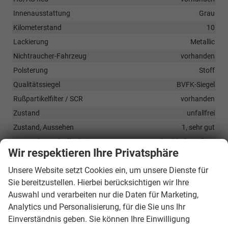
Innenausstattung
Grau
Kilometerstand
10
Lackierung
Metallic
Nichtraucher-Fahrzeug
vorhanden
Polsterung
Stoff
Qualitätssiegel
BVFK-Siegel
Rußpartikelfilter / SCR
vorhanden
Zustand
unfallfrei
Zustand, Aussehen
1, sehr gut
Zustand, Beschaffenheit
Scheckheftgepflegt
Wir respektieren Ihre Privatsphäre
Zustand, Fahrfähigkeit
fahrtauglich
Unsere Website setzt Cookies ein, um unsere Dienste für
Sie bereitzustellen. Hierbei berücksichtigen wir Ihre
Serienausstattungen
Auswahl und verarbeiten nur die Daten für Marketing,
Analytics und Personalisierung, für die Sie uns Ihr
Pakete
Einverständnis geben. Sie können Ihre Einwilligung
Infotainment-Paket