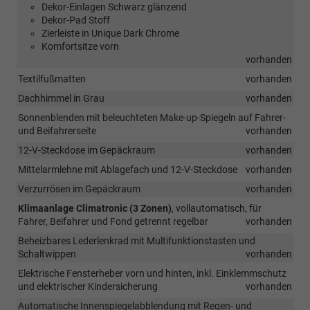
Dekor-Einlagen Schwarz glänzend
Dekor-Pad Stoff
Zierleiste in Unique Dark Chrome
Komfortsitze vorn
vorhanden
Textilfußmatten
vorhanden
Dachhimmel in Grau
vorhanden
Sonnenblenden mit beleuchteten Make-up-Spiegeln auf Fahrer-
und Beifahrerseite
vorhanden
12-V-Steckdose im Gepäckraum
vorhanden
Mittelarmlehne mit Ablagefach und 12-V-Steckdose
vorhanden
Verzurrösen im Gepäckraum
vorhanden
Klimaanlage Climatronic (3 Zonen)
, vollautomatisch, für
Fahrer, Beifahrer und Fond getrennt regelbar
vorhanden
Beheizbares Lederlenkrad mit Multifunktionstasten und
Schaltwippen
vorhanden
Elektrische Fensterheber vorn und hinten, inkl. Einklemmschutz
und elektrischer Kindersicherung
vorhanden
Automatische Innenspiegelabblendung mit Regen- und