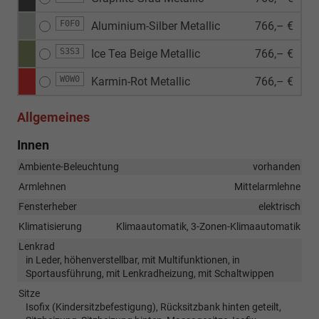
F0F0
Aluminium-Silber Metallic
766,– €
S3S3
Ice Tea Beige Metallic
766,– €
W0W0
Karmin-Rot Metallic
766,– €
Allgemeines
Innen
Ambiente-Beleuchtung
vorhanden
Armlehnen
Mittelarmlehne
Fensterheber
elektrisch
Klimatisierung
Klimaautomatik, 3-Zonen-Klimaautomatik
Lenkrad
in Leder, höhenverstellbar, mit Multifunktionen, in
Sportausführung, mit Lenkradheizung, mit Schaltwippen
Sitze
Isofix (Kindersitzbefestigung), Rücksitzbank hinten geteilt,