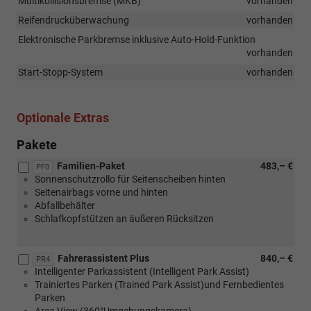
Multikollisionsbremse (MKB)
vorhanden
Reifendrucküberwachung
vorhanden
Elektronische Parkbremse inklusive Auto-Hold-Funktion
vorhanden
Start-Stopp-System
vorhanden
Optionale Extras
Pakete
Familien-Paket
483,– €
PF0
Sonnenschutzrollo für Seitenscheiben hinten
Seitenairbags vorne und hinten
Abfallbehälter
Schlafkopfstützen an äußeren Rücksitzen
Fahrerassistent Plus
840,– €
PR4
Intelligenter Parkassistent (Intelligent Park Assist)
Trainiertes Parken (Trained Park Assist)und Fernbedientes
Parken
Area View (360°Umgebungskamera)