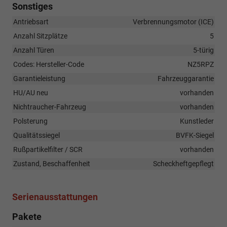
Sonstiges
Antriebsart
Verbrennungsmotor (ICE)
Anzahl Sitzplätze
5
Anzahl Türen
5-türig
Codes: Hersteller-Code
NZ5RPZ
Garantieleistung
Fahrzeuggarantie
HU/AU neu
vorhanden
Nichtraucher-Fahrzeug
vorhanden
Polsterung
Kunstleder
Qualitätssiegel
BVFK-Siegel
Rußpartikelfilter / SCR
vorhanden
Zustand, Beschaffenheit
Scheckheftgepflegt
Serienausstattungen
Pakete