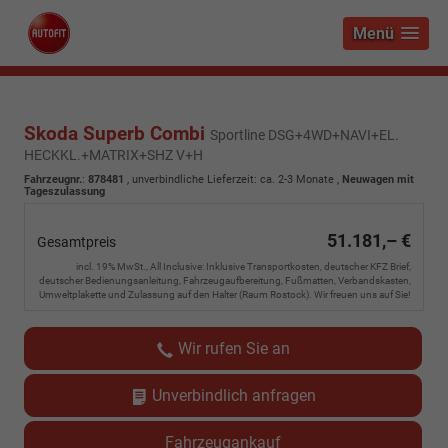
Menü
Skoda Superb Combi
Sportline DSG+4WD+NAVI+EL.
HECKKL.+MATRIX+SHZ V+H
Fahrzeugnr.
:
878481
, unverbindliche Lieferzeit: ca. 2-3 Monate ,
Neuwagen mit
Tageszulassung
51.181,– €
Gesamtpreis
incl. 19% MwSt., All Inclusive: Inklusive Transportkosten, deutscher KFZ Brief,
deutscher Bedienungsanleitung, Fahrzeugaufbereitung, Fußmatten, Verbandskasten,
Umweltplakette und Zulassung auf den Halter (Raum Rostock). Wir freuen uns auf Sie!
Wir rufen Sie an
Unverbindlich anfragen
Fahrzeugankauf