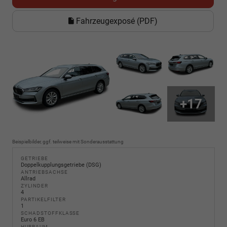
Fahrzeugexposé (PDF)
+17
Beispielbilder, ggf. teilweise mit Sonderausstattung
GETRIEBE
Doppelkupplungsgetriebe (DSG)
ANTRIEBSACHSE
Allrad
ZYLINDER
4
PARTIKELFILTER
1
SCHADSTOFFKLASSE
Euro 6 EB
HUBRAUM