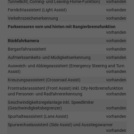
Tunnellicht, Coming- und Leaving-Home-Funktion)
vorhanden
Fernlichtassistent (Light Assist)
vorhanden
Verkehrszeichenerkennung
vorhanden
Parksensoren vorn und hinten mit Rangierbremsfunktion
vorhanden
Rückfahrkamera
vorhanden
Berganfahrassistent
vorhanden
Aufmerksamkeits- und Müdigkeitserkennung
vorhanden
Ausweich- und Abbiegeassistent (Emergency Steering and Turn
Assist)
vorhanden
Kreuzungsassistent (Crossroad Assist)
vorhanden
Frontradarassistent (Front Assist) inkl. City-Notbremsfunktion
und Personen- und Radfahrererkennung
vorhanden
Geschwindigkeitsregelanlage inkl. Speedlimiter
(Geschwindigkeitsbegrenzer)
vorhanden
Spurhalteassistent (Lane Assist)
vorhanden
Spurwechselassistent (Side Assist) und Ausstiegswarner
vorhanden