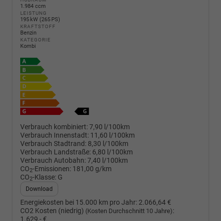
1.984 ccm
LEISTUNG
195 kW (265 PS)
KRAFTSTOFF
Benzin
KATEGORIE
Kombi
Verbrauch kombiniert:
7,90 l/100km
Verbrauch Innenstadt:
11,60 l/100km
Verbrauch Stadtrand:
8,30 l/100km
Verbrauch Landstraße:
6,80 l/100km
Verbrauch Autobahn:
7,40 l/100km
CO
-Emissionen:
181,00 g/km
2
CO
-Klasse:
G
2
Download
Energiekosten bei 15.000 km pro Jahr:
2.066,64 €
CO2 Kosten (niedrig)
:
(Kosten Durchschnitt 10 Jahre)
1.629,- €