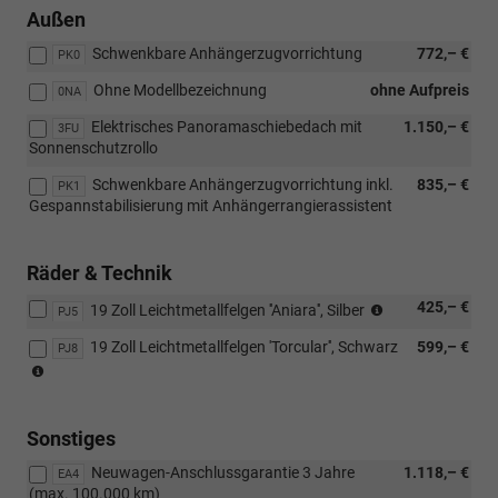
Außen
Schwenkbare Anhängerzugvorrichtung
772,– €
PK0
Ohne Modellbezeichnung
ohne Aufpreis
0NA
Elektrisches Panoramaschiebedach mit
1.150,– €
3FU
Sonnenschutzrollo
Schwenkbare Anhängerzugvorrichtung inkl.
835,– €
PK1
Gespannstabilisierung mit Anhängerrangierassistent
Räder & Technik
(Bereifung
425,– €
19 Zoll Leichtmetallfelgen ''Aniara'', Silber
PJ5
235/40
19 Zoll Leichtmetallfelgen 'Torcular'', Schwarz
599,– €
R19)
PJ8
(Bereifung
235/40
R19)
Sonstiges
Neuwagen-Anschlussgarantie 3 Jahre
1.118,– €
EA4
(max. 100.000 km)