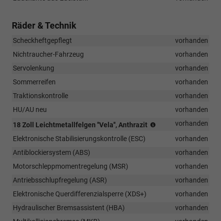
Räder & Technik
Scheckheftgepflegt
vorhanden
Nichtraucher-Fahrzeug
vorhanden
Servolenkung
vorhanden
Sommerreifen
vorhanden
Traktionskontrolle
vorhanden
HU/AU neu
vorhanden
(Bereifung
vorhanden
18 Zoll Leichtmetallfelgen ''Vela'', Anthrazit
235/45
Elektronische Stabilisierungskontrolle (ESC)
vorhanden
R18)
Antiblockiersystem (ABS)
vorhanden
Motorschleppmomentregelung (MSR)
vorhanden
Antriebsschlupfregelung (ASR)
vorhanden
Elektronische Querdifferenzialsperre (XDS+)
vorhanden
Hydraulischer Bremsassistent (HBA)
vorhanden