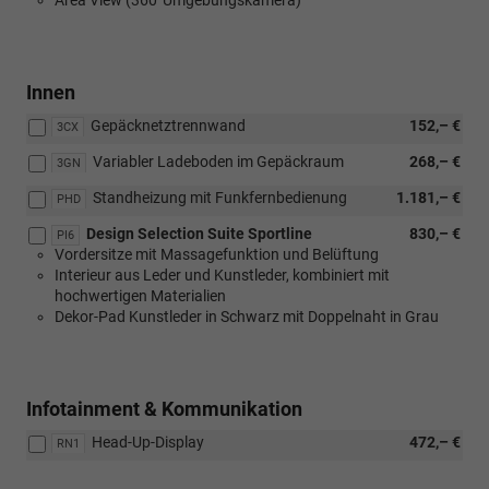
Innen
Gepäcknetztrennwand
152,– €
3CX
Variabler Ladeboden im Gepäckraum
268,– €
3GN
Standheizung mit Funkfernbedienung
1.181,– €
PHD
Design Selection Suite Sportline
830,– €
PI6
Vordersitze mit Massagefunktion und Belüftung
Interieur aus Leder und Kunstleder, kombiniert mit
hochwertigen Materialien
Dekor-Pad Kunstleder in Schwarz mit Doppelnaht in Grau
Infotainment & Kommunikation
Head-Up-Display
472,– €
RN1