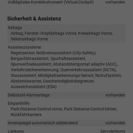
Volldigitales Kombiinstrument (Virtual Cockpit)
vorhanden
Sicherheit & Assistenz
Airbags
Airbag, Fenster-/Kopfairbags Vorne, Knieairbags Vorne,
Seitenairbags Vorne
Assistenzsysteme
Regensensor, Notbremsassistent (City-Safety),
Berganfahrassistent, Spurhalteassistent,
Spurwechselassistent, Abstandstempomat adaptiv (ACC),
Verkehrzeichenerkennung, Querverkehrsassistent (RCTA),
Stauassistent, Müdigkeitserkennungs-Sensor, Notrufsystem,
Abstandswarner, Geschwindigkeitsbegrenzer,
Ausweichassistent (ESA)
Diebstahl-Alarmanlage
vorhanden
Einparkhilfe
Park Distance Control vorne, Park Distance Control hinten,
Rückfahrkamera
Innenspiegel automatisch abblendend
vorhanden
Lenkung
Servolenkung