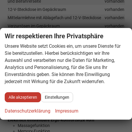
und Beifahrerseite
vorhanden
12-V-Steckdose im Gepäckraum
vorhanden
Mittelarmlehne mit Ablagefach und 12-V-Steckdose
vorhanden
Verzurrösen im Gepäckraum
vorhanden
Klimaanlage Climatronic (3 Zonen)
, vollautomatisch, für
Wir respektieren Ihre Privatsphäre
Fahrer, Beifahrer und Fond getrennt regelbar
vorhanden
Unsere Website setzt Cookies ein, um unsere Dienste für
Beheizbares Lederlenkrad mit Multifunktionstasten und
Sie bereitzustellen. Hierbei berücksichtigen wir Ihre
Schaltwippen im Sportdesign
vorhanden
Auswahl und verarbeiten nur die Daten für Marketing,
Elektrische Fensterheber vorn und hinten, inkl. Einklemmschutz
Analytics und Personalisierung, für die Sie uns Ihr
und elektrischer Kindersicherung
vorhanden
Einverständnis geben. Sie können Ihre Einwilligung
Automatische Innenspiegelabblendung mit Regen- und
jederzeit mit Wirkung für die Zukunft widerrufen.
Lichtsensor
vorhanden
Tickethalter an der Windschutzscheibe
vorhanden
Alle akzeptieren
Einstellungen
Regenschirm- und Besenfächer in den Vordertüren
vorhanden
Rücksitzlehne geteilt umlegbar (60:40) mit Mittelarmlehne
Datenschutzerklärung
Impressum
vorhanden
Elektrisch einstellbare Ergo-Komfortsitze vorn
Massagefunktion
Memory-Funktion