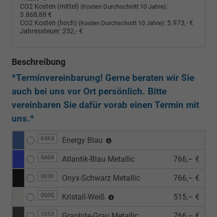
CO2 Kosten (mittel)
:
(Kosten Durchschnitt 10 Jahre)
3.868,88 €
CO2 Kosten (hoch)
:
5.973,- €
(Kosten Durchschnitt 10 Jahre)
Jahressteuer:
252,- €
Beschreibung
*Terminvereinbarung! Gerne beraten wir Sie
auch bei uns vor Ort persönlich. Bitte
vereinbaren Sie dafür vorab einen Termin mit
uns.*
K4K4
Energy Blau
0A0A
Atlantik-Blau Metallic
766,– €
0E0E
Onyx-Schwarz Metallic
766,– €
0Q0Q
Kristall-Weiß
515,– €
5X5X
Graphite-Grau Metallic
766,– €