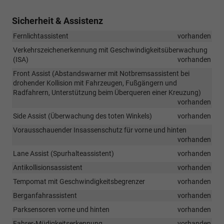
Sicherheit & Assistenz
Fernlichtassistent
vorhanden
Verkehrszeichenerkennung mit Geschwindigkeitsüberwachung
(ISA)
vorhanden
Front Assist (Abstandswarner mit Notbremsassistent bei
drohender Kollision mit Fahrzeugen, Fußgängern und
Radfahrern, Unterstützung beim Überqueren einer Kreuzung)
vorhanden
Side Assist (Überwachung des toten Winkels)
vorhanden
Vorausschauender Insassenschutz für vorne und hinten
vorhanden
Lane Assist (Spurhalteassistent)
vorhanden
Antikollisionsassistent
vorhanden
Tempomat mit Geschwindigkeitsbegrenzer
vorhanden
Berganfahrassistent
vorhanden
Parksensoren vorne und hinten
vorhanden
Fahrer-Müdigkeitserkennung
vorhanden