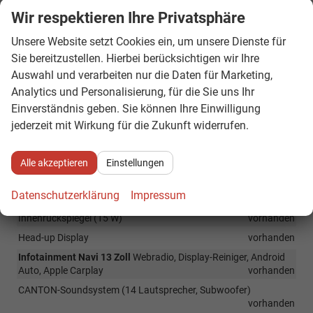
Seitenscheiben hinten)
vorhanden
Wir respektieren Ihre Privatsphäre
Gepäckraumabeckung, elektrisch (nur i.V.m. Combi)
vorhanden
Unsere Website setzt Cookies ein, um unsere Dienste für
Netz-Programm
vorhanden
Sie bereitzustellen. Hierbei berücksichtigen wir Ihre
Auswahl und verarbeiten nur die Daten für Marketing,
Infotainment & Kommunikation
Analytics und Personalisierung, für die Sie uns Ihr
Einverständnis geben. Sie können Ihre Einwilligung
Multifunktions-Panel mit digitalen Drehreglern (Skoda Smart
jederzeit mit Wirkung für die Zukunft widerrufen.
Dials)
vorhanden
Induktionsladegerät für Smartphones (15 W)
vorhanden
Alle akzeptieren
Einstellungen
Vorbereitung für Skoda Connect M-Dienst
vorhanden
Virtuelles Cockpit, 10 Zoll
vorhanden
Datenschutzerklärung
Impressum
5x USB-C, 2x vorne (45 W), 2x hinten (45 W), 1x für den
Innenrückspiegel (15 W)
vorhanden
Head-up Display
vorhanden
Infotainment Navi 13 Zoll
Webradio, Display-Reiniger, Android
Auto, Apple Carplay
vorhanden
CANTON-Soundsystem (14 Lautsprecher, Subwoofer)
vorhanden