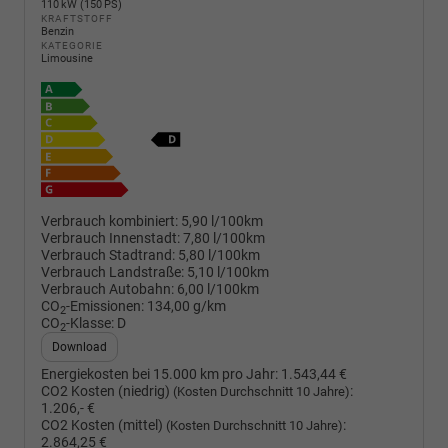
110 kW (150 PS)
KRAFTSTOFF
Benzin
KATEGORIE
Limousine
Verbrauch kombiniert:
5,90 l/100km
Verbrauch Innenstadt:
7,80 l/100km
Verbrauch Stadtrand:
5,80 l/100km
Verbrauch Landstraße:
5,10 l/100km
Verbrauch Autobahn:
6,00 l/100km
CO
-Emissionen:
134,00 g/km
2
CO
-Klasse:
D
2
Download
Energiekosten bei 15.000 km pro Jahr:
1.543,44 €
CO2 Kosten (niedrig)
:
(Kosten Durchschnitt 10 Jahre)
1.206,- €
CO2 Kosten (mittel)
:
(Kosten Durchschnitt 10 Jahre)
2.864,25 €