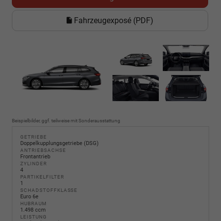
Fahrzeugexposé (PDF)
Beispielbilder, ggf. teilweise mit Sonderausstattung
GETRIEBE
Doppelkupplungsgetriebe (DSG)
ANTRIEBSACHSE
Frontantrieb
ZYLINDER
4
PARTIKELFILTER
1
SCHADSTOFFKLASSE
Euro 6e
HUBRAUM
1.498 ccm
LEISTUNG