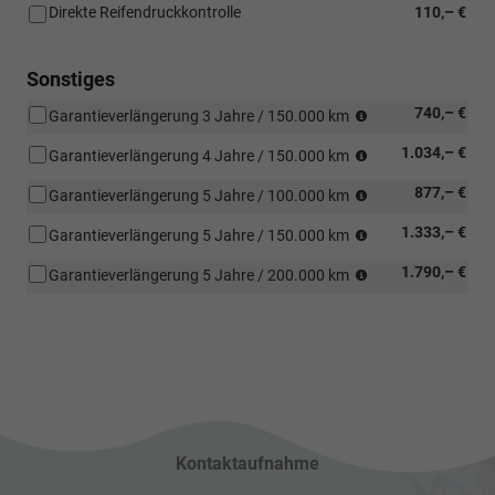
Direkte Reifendruckkontrolle
110,– €
Sonstiges
(was
740,– €
Garantieverlängerung 3 Jahre / 150.000 km
zuerst
(was
1.034,– €
eintritt)
Garantieverlängerung 4 Jahre / 150.000 km
zuerst
(was
877,– €
eintritt)
Garantieverlängerung 5 Jahre / 100.000 km
zuerst
(was
1.333,– €
eintritt)
Garantieverlängerung 5 Jahre / 150.000 km
zuerst
(was
1.790,– €
eintritt)
Garantieverlängerung 5 Jahre / 200.000 km
zuerst
eintritt)
Kontaktaufnahme