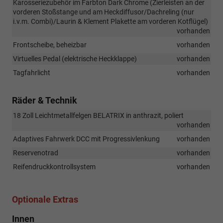
Karosseriezubehör im Farbton Dark Chrome (Zierleisten an der
vorderen Stoßstange und am Heckdiffusor/Dachreling (nur
i.v.m. Combi)/Laurin & Klement Plakette am vorderen Kotflügel)
vorhanden
Frontscheibe, beheizbar
vorhanden
Virtuelles Pedal (elektrische Heckklappe)
vorhanden
Tagfahrlicht
vorhanden
Räder & Technik
18 Zoll Leichtmetallfelgen BELATRIX in anthrazit, poliert
vorhanden
Adaptives Fahrwerk DCC mit Progressivlenkung
vorhanden
Reservenotrad
vorhanden
Reifendruckkontrollsystem
vorhanden
Optionale Extras
Innen