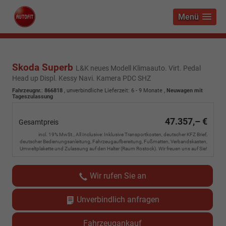
Menü
Skoda Superb
L&K neues Modell Klimaauto. Virt. Pedal
Head up Displ. Kessy Navi. Kamera PDC SHZ
Fahrzeugnr.
:
866818
, unverbindliche Lieferzeit: 6 - 9 Monate ,
Neuwagen mit
Tageszulassung
47.357,– €
Gesamtpreis
incl. 19% MwSt., All Inclusive: Inklusive Transportkosten, deutscher KFZ Brief,
deutscher Bedienungsanleitung, Fahrzeugaufbereitung, Fußmatten, Verbandskasten,
Umweltplakette und Zulassung auf den Halter (Raum Rostock). Wir freuen uns auf Sie!
Wir rufen Sie an
Unverbindlich anfragen
Fahrzeugankauf