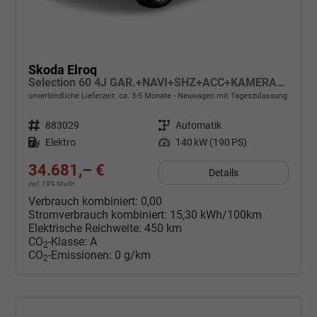
Skoda Elroq
Selection 60 4J GAR.+NAVI+SHZ+ACC+KAMERA+19" ALU+SMARTLINK+KLIMA+LED
unverbindliche Lieferzeit: ca. 3-5 Monate
Neuwagen mit Tageszulassung
Fahrzeugnr.
883029
Getriebe
Automatik
Kraftstoff
Elektro
Leistung
140 kW (190 PS)
34.681,– €
Details
incl. 19% MwSt.
Verbrauch kombiniert:
0,00
Stromverbrauch kombiniert:
15,30 kWh/100km
Elektrische Reichweite:
450 km
CO
-Klasse:
A
2
CO
-Emissionen:
0 g/km
2