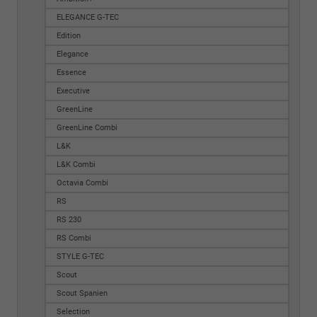
ELEGANCE G-TEC
Edition
Elegance
Essence
Executive
GreenLine
GreenLine Combi
L&K
L&K Combi
Octavia Combi
RS
RS 230
RS Combi
STYLE G-TEC
Scout
Scout Spanien
Selection