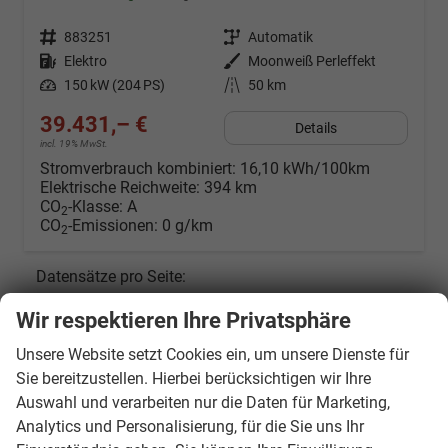
Fahrzeugnr.
883251
Getriebe
Automatik
Kraftstoff
Elektro
Außenfarbe
Moonweiß Perleffekt
Leistung
150 kW (204 PS)
Kilometerstand
50 km
39.431,– €
Details
incl. 19% MwSt.
Stromverbrauch kombiniert:
16,10 kWh/100km
Elektrische Reichweite:
394 km
CO
-Klasse:
A
2
CO
-Emissionen:
0 g/km
2
Datensätze pro Seite:
Wir respektieren Ihre Privatsphäre
10
20
50
100
250
Unsere Website setzt Cookies ein, um unsere Dienste für
Seiten:
Sie bereitzustellen. Hierbei berücksichtigen wir Ihre
Auswahl und verarbeiten nur die Daten für Marketing,
1
2
3
4
Analytics und Personalisierung, für die Sie uns Ihr