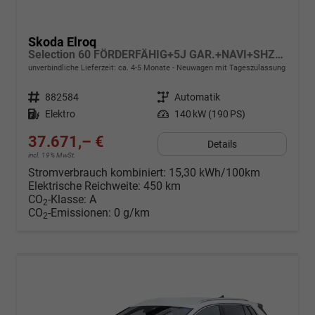
Skoda Elroq
Selection 60 FÖRDERFÄHIG+5J GAR.+NAVI+SHZ+ACC+KAMERA+19" ALU+SMARTLINK+KLIMA+LED
unverbindliche Lieferzeit: ca. 4-5 Monate
Neuwagen mit Tageszulassung
Fahrzeugnr.
882584
Getriebe
Automatik
Kraftstoff
Elektro
Leistung
140 kW (190 PS)
37.671,– €
Details
incl. 19% MwSt.
Stromverbrauch kombiniert:
15,30 kWh/100km
Elektrische Reichweite:
450 km
CO
-Klasse:
A
2
CO
-Emissionen:
0 g/km
2