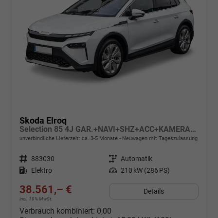
Skoda Elroq
Selection 85 4J GAR.+NAVI+SHZ+ACC+KAMERA+19" ALU+SMARTLINK+KLIMA+LED
unverbindliche Lieferzeit: ca. 3-5 Monate
Neuwagen mit Tageszulassung
Fahrzeugnr.
883030
Getriebe
Automatik
Kraftstoff
Elektro
Leistung
210 kW (286 PS)
38.561,– €
Details
incl. 19% MwSt.
Verbrauch kombiniert:
0,00