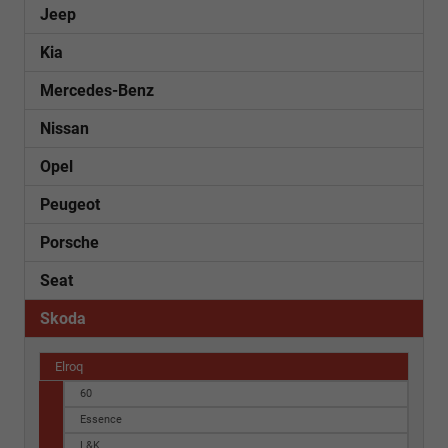
Jeep
Kia
Mercedes-Benz
Nissan
Opel
Peugeot
Porsche
Seat
Skoda
Elroq
60
Essence
L&K