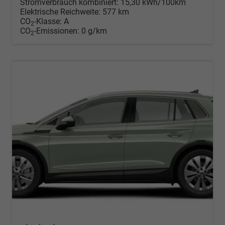
Stromverbrauch kombiniert:
15,30 kWh/100km
Elektrische Reichweite:
577 km
CO
-Klasse:
A
2
CO
-Emissionen:
0 g/km
2