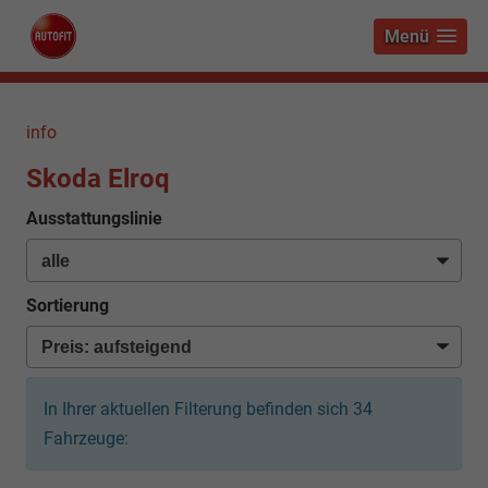
Menü
info
Skoda Elroq
Ausstattungslinie
Sortierung
In Ihrer aktuellen Filterung befinden sich
34
Fahrzeuge: