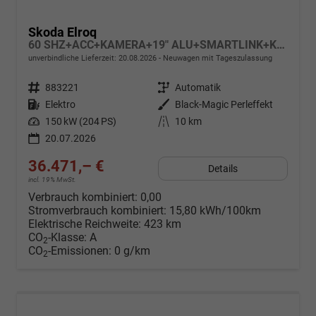
Skoda Elroq
60 SHZ+ACC+KAMERA+19" ALU+SMARTLINK+KLIMA+LED
unverbindliche Lieferzeit:
20.08.2026
Neuwagen mit Tageszulassung
Fahrzeugnr.
883221
Getriebe
Automatik
Kraftstoff
Elektro
Außenfarbe
Black-Magic Perleffekt
Leistung
150 kW (204 PS)
Kilometerstand
10 km
20.07.2026
36.471,– €
Details
incl. 19% MwSt.
Verbrauch kombiniert:
0,00
Stromverbrauch kombiniert:
15,80 kWh/100km
Elektrische Reichweite:
423 km
CO
-Klasse:
A
2
CO
-Emissionen:
0 g/km
2