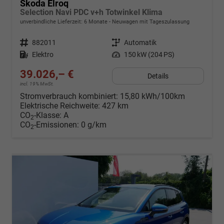
Skoda Elroq
Selection Navi PDC v+h Totwinkel Klima
unverbindliche Lieferzeit:
6 Monate
Neuwagen mit Tageszulassung
Fahrzeugnr.
882011
Getriebe
Automatik
Kraftstoff
Elektro
Leistung
150 kW (204 PS)
39.026,– €
Details
incl. 19% MwSt.
Stromverbrauch kombiniert:
15,80 kWh/100km
Elektrische Reichweite:
427 km
CO
-Klasse:
A
2
CO
-Emissionen:
0 g/km
2