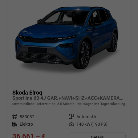
Skoda Elroq
Sportline 60 4J GAR.+NAVI+SHZ+ACC+KAMERA+20" ALU
unverbindliche Lieferzeit: ca. 3-5 Monate
Neuwagen mit Tageszulassung
Fahrzeugnr.
883032
Getriebe
Automatik
Kraftstoff
Elektro
Leistung
140 kW (190 PS)
36.661,– €
Details