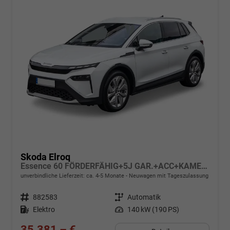
Skoda Elroq
Essence 60 FÖRDERFÄHIG+5J GAR.+ACC+KAMERA+19" ALU+SMARTLINK+KLIMA+LED
unverbindliche Lieferzeit: ca. 4-5 Monate
Neuwagen mit Tageszulassung
Fahrzeugnr.
882583
Getriebe
Automatik
Kraftstoff
Elektro
Leistung
140 kW (190 PS)
35.381,– €