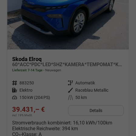
Skoda Elroq
60*ACC*PDC*LED*SHZ*KAMERA*TEMPOMAT*KLIMA*SMARTLINK*EL-HECKKLAPPE*19-ZOLL
Lieferzeit 7-14 Tage
Neuwagen
Fahrzeugnr.
883250
Getriebe
Automatik
Kraftstoff
Elektro
Außenfarbe
Raceblau Metallic
Leistung
150 kW (204 PS)
Kilometerstand
50 km
39.431,– €
Details
incl. 19% MwSt.
Stromverbrauch kombiniert:
16,10 kWh/100km
Elektrische Reichweite:
394 km
CO
-Klasse:
A
2