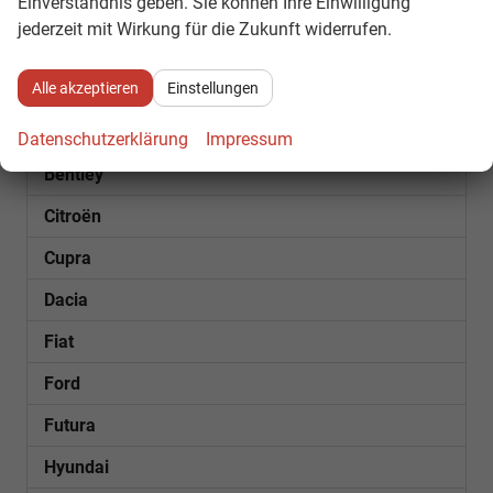
Einverständnis geben. Sie können Ihre Einwilligung
Fahrzeugnr.
jederzeit mit Wirkung für die Zukunft widerrufen.
Alle akzeptieren
Einstellungen
SOFORT VERFÜGBAR
Audi
Datenschutzerklärung
Impressum
Bentley
Citroën
Cupra
Dacia
Fiat
Ford
Futura
Hyundai