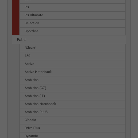
RS
RS Ultimate
Selection
Sportline
Fabia
"Clever"
130
Active
Active Hatchback
Ambition
Ambition (CZ)
Ambition (IT)
Ambition Hatchback
Ambition-PLUS
Classic
Drive Plus
Dynamic