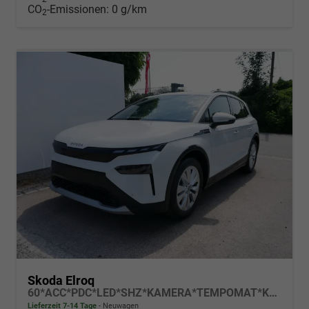
CO
-Emissionen:
0 g/km
2
Skoda Elroq
60*ACC*PDC*LED*SHZ*KAMERA*TEMPOMAT*KLIMA*SMARTLINK*EL-HECKKLAPPE*19-ZOLL
Lieferzeit 7-14 Tage
Neuwagen