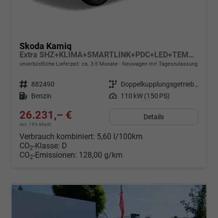
Skoda Kamiq
Extra SHZ+KLIMA+SMARTLINK+PDC+LED+TEMPOMAT
unverbindliche Lieferzeit: ca. 3-5 Monate
Neuwagen mit Tageszulassung
Fahrzeugnr.
882490
Getriebe
Doppelkupplungsgetriebe (DSG)
Kraftstoff
Benzin
Leistung
110 kW (150 PS)
26.231,– €
Details
incl. 19% MwSt.
Verbrauch kombiniert:
5,60 l/100km
CO
-Klasse:
D
2
CO
-Emissionen:
128,00 g/km
2