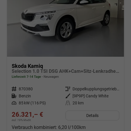
Skoda Kamiq
Selection 1.0 TSI DSG AHK+Cam+Sitz-Lenkradheiz+Sunset+Kessy+AppConnect+Alu16
Lieferzeit 7-14 Tage
Neuwagen
Fahrzeugnr.
870380
Getriebe
Doppelkupplungsgetriebe (DSG)
Kraftstoff
Benzin
Außenfarbe
[9P9P] Candy White
Leistung
85 kW (116 PS)
Kilometerstand
20 km
26.321,– €
Details
incl. 19% MwSt.
Verbrauch kombiniert:
6,20 l/100km