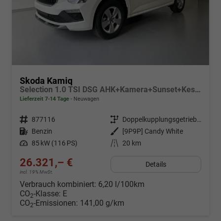
Skoda Kamiq
Selection 1.0 TSI DSG AHK+Kamera+Sunset+Kessy+AppConnect+Sitzheiz+Alu16+GV5
Lieferzeit 7-14 Tage
Neuwagen
Fahrzeugnr.
877116
Getriebe
Doppelkupplungsgetriebe (DSG)
Kraftstoff
Benzin
Außenfarbe
[9P9P] Candy White
Leistung
85 kW (116 PS)
Kilometerstand
20 km
26.321,– €
Details
incl. 19% MwSt.
Verbrauch kombiniert:
6,20 l/100km
CO
-Klasse:
E
2
CO
-Emissionen:
141,00 g/km
2