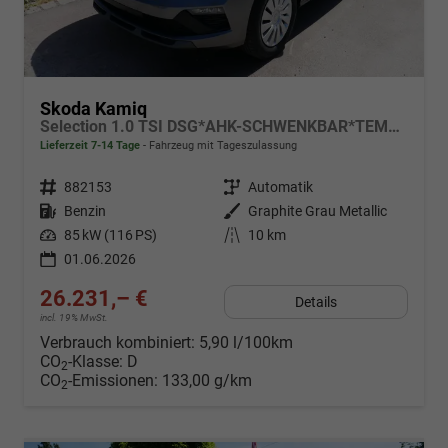
Skoda Kamiq
Selection 1.0 TSI DSG*AHK-SCHWENKBAR*TEMPOMAT*PDC-HINTEN*KEYLESS-GO*SHZ*
Lieferzeit 7-14 Tage
Fahrzeug mit Tageszulassung
Fahrzeugnr.
882153
Getriebe
Automatik
Kraftstoff
Benzin
Außenfarbe
Graphite Grau Metallic
Leistung
85 kW (116 PS)
Kilometerstand
10 km
01.06.2026
26.231,– €
Details
incl. 19% MwSt.
Verbrauch kombiniert:
5,90 l/100km
CO
-Klasse:
D
2
CO
-Emissionen:
133,00 g/km
2