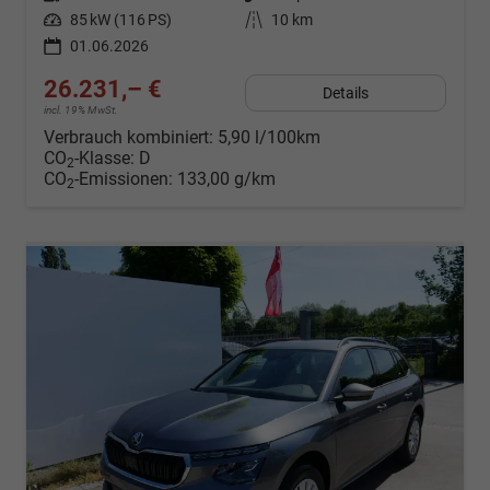
Leistung
85 kW (116 PS)
Kilometerstand
10 km
01.06.2026
26.231,– €
Details
incl. 19% MwSt.
Verbrauch kombiniert:
5,90 l/100km
CO
-Klasse:
D
2
CO
-Emissionen:
133,00 g/km
2