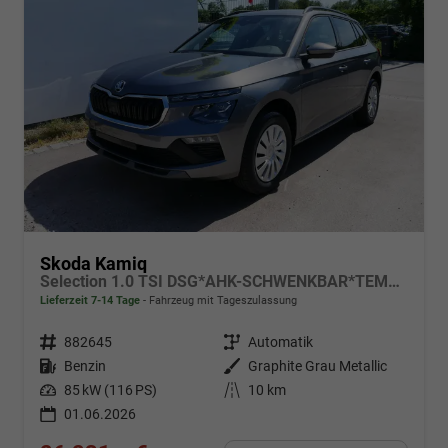
Skoda Kamiq
Selection 1.0 TSI DSG*AHK-SCHWENKBAR*TEMPOMAT*PDC-HINTEN*KEYLESS-GO*SHZ*
Lieferzeit 7-14 Tage
Fahrzeug mit Tageszulassung
Fahrzeugnr.
882645
Getriebe
Automatik
Kraftstoff
Benzin
Außenfarbe
Graphite Grau Metallic
Leistung
85 kW (116 PS)
Kilometerstand
10 km
01.06.2026