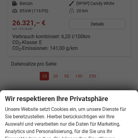
Kraftstoff
Benzin
Außenfarbe
[9P9P] Candy White
Leistung
85 kW (116 PS)
Kilometerstand
20 km
26.321,– €
Details
incl. 19% MwSt.
Verbrauch kombiniert:
6,20 l/100km
CO
-Klasse:
E
2
CO
-Emissionen:
141,00 g/km
2
Datensätze pro Seite:
10
20
50
100
250
Seite:
Wir respektieren Ihre Privatsphäre
Unsere Website setzt Cookies ein, um unsere Dienste für
Sie bereitzustellen. Hierbei berücksichtigen wir Ihre
Seiten:
Auswahl und verarbeiten nur die Daten für Marketing,
Analytics und Personalisierung, für die Sie uns Ihr
1
...
5
6
7
8
9
10
11
...
20