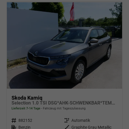
Skoda Kamiq
Selection 1.0 TSI DSG*AHK-SCHWENKBAR*TEMPOMAT*PDC-HINTEN*KEYLESS-GO*SHZ*
Lieferzeit 7-14 Tage
Fahrzeug mit Tageszulassung
Fahrzeugnr.
882152
Getriebe
Automatik
Kraftstoff
Benzin
Außenfarbe
Graphite Grau Metallic