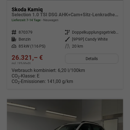
Skoda Kamiq
Selection 1.0 TSI DSG AHK+Cam+Sitz-Lenkradheiz+Sunset+Kessy+AppConnect+Alu16
Lieferzeit 7-14 Tage
Neuwagen
Fahrzeugnr.
870379
Getriebe
Doppelkupplungsgetriebe (DSG)
Kraftstoff
Benzin
Außenfarbe
[9P9P] Candy White
Leistung
85 kW (116 PS)
Kilometerstand
20 km
26.321,– €
Details
incl. 19% MwSt.
Verbrauch kombiniert:
6,20 l/100km
CO
-Klasse:
E
2
CO
-Emissionen:
141,00 g/km
2