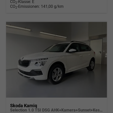
CO
-Klasse:
E
2
CO
-Emissionen:
141,00 g/km
2
Skoda Kamiq
Selection 1.0 TSI DSG AHK+Kamera+Sunset+Kessy+AppConnect+Sitzheiz+Alu16+GV5