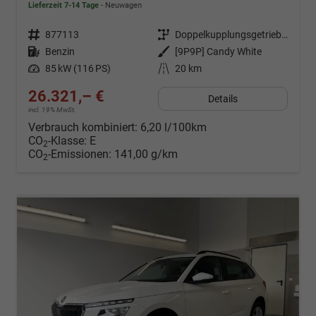
Lieferzeit 7-14 Tage
Neuwagen
Fahrzeugnr.
877113
Getriebe
Doppelkupplungsgetriebe (DSG)
Kraftstoff
Benzin
Außenfarbe
[9P9P] Candy White
Leistung
85 kW (116 PS)
Kilometerstand
20 km
26.321,– €
Details
incl. 19% MwSt.
Verbrauch kombiniert:
6,20 l/100km
CO
-Klasse:
E
2
CO
-Emissionen:
141,00 g/km
2