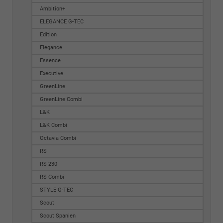
Ambition+
ELEGANCE G-TEC
Edition
Elegance
Essence
Executive
GreenLine
GreenLine Combi
L&K
L&K Combi
Octavia Combi
RS
RS 230
RS Combi
STYLE G-TEC
Scout
Scout Spanien