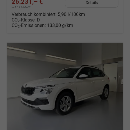
26.231,– €
Details
incl. 19% MwSt.
Verbrauch kombiniert:
5,90 l/100km
CO
-Klasse:
D
2
CO
-Emissionen:
133,00 g/km
2