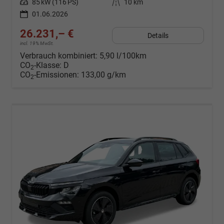
Leistung
85 kW (116 PS)
Kilometerstand
10 km
01.06.2026
26.231,– €
Details
incl. 19% MwSt.
Verbrauch kombiniert:
5,90 l/100km
CO
-Klasse:
D
2
CO
-Emissionen:
133,00 g/km
2