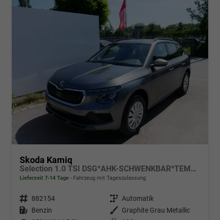
Skoda Kamiq
Selection 1.0 TSI DSG*AHK-SCHWENKBAR*TEMPOMAT*PDC-HINTEN*KEYLESS-GO*SHZ*
Lieferzeit 7-14 Tage
Fahrzeug mit Tageszulassung
Fahrzeugnr.
882154
Getriebe
Automatik
Kraftstoff
Benzin
Außenfarbe
Graphite Grau Metallic