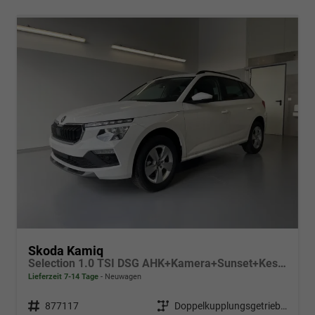
Skoda Kamiq
Selection 1.0 TSI DSG AHK+Kamera+Sunset+Kessy+AppConnect+Sitzheiz+Alu16+GV5
Lieferzeit 7-14 Tage
Neuwagen
Fahrzeugnr.
877117
Getriebe
Doppelkupplungsgetriebe (DSG)