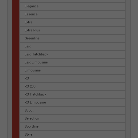
Elegance
Essence
Extra
Extra Plus
Greenline
L&K
L&K Hatchback
L&K Limousine
Limousine
RS
RS 230
RS Hatchback
RS Limousine
Scout
Selection
Sportline
Style