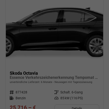
Skoda Octavia
Essence Verkehrszeichenerkennung Tempomat 2-Zonen Klimaauto. LED-Scheinwerfer
unverbindliche Lieferzeit:
6 Monate
Neuwagen mit Tageszulassung
Fahrzeugnr.
877428
Getriebe
Schalt. 6-Gang
Kraftstoff
Benzin
Leistung
85 kW (116 PS)
25.716,– €
Details