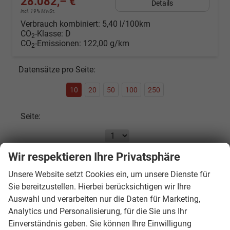
28.082,– €
Details
incl. 19% MwSt.
Verbrauch kombiniert:
5,40 l/100km
CO
-Klasse:
D
2
CO
-Emissionen:
122,00 g/km
2
Datensätze pro Seite:
10
20
50
100
250
Seite:
Wir respektieren Ihre Privatsphäre
Seiten:
Unsere Website setzt Cookies ein, um unsere Dienste für
1
2
3
4
...
6
Sie bereitzustellen. Hierbei berücksichtigen wir Ihre
Auswahl und verarbeiten nur die Daten für Marketing,
Analytics und Personalisierung, für die Sie uns Ihr
Fahrzeugnr.
Einverständnis geben. Sie können Ihre Einwilligung