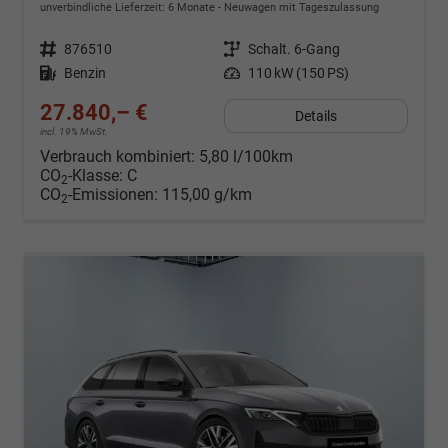
unverbindliche Lieferzeit:
6 Monate
Neuwagen mit Tageszulassung
Fahrzeugnr.
876510
Getriebe
Schalt. 6-Gang
Kraftstoff
Benzin
Leistung
110 kW (150 PS)
27.840,– €
Details
incl. 19% MwSt.
Verbrauch kombiniert:
5,80 l/100km
CO
-Klasse:
C
2
CO
-Emissionen:
115,00 g/km
2