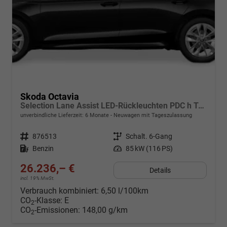
Skoda Octavia
Selection Lane Assist LED-Rückleuchten PDC h Tempomat 2-Zonen Klimaauto. Sitzheizung v
unverbindliche Lieferzeit:
6 Monate
Neuwagen mit Tageszulassung
Fahrzeugnr.
876513
Getriebe
Schalt. 6-Gang
Kraftstoff
Benzin
Leistung
85 kW (116 PS)
26.236,– €
Details
incl. 19% MwSt.
Verbrauch kombiniert:
6,50 l/100km
CO
-Klasse:
E
2
CO
-Emissionen:
148,00 g/km
2