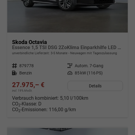
Skoda Octavia
Essence 1,5 TSI DSG 2ZoKlima Einparkhilfe LED Tempomat Digitales Cockpit 5J Garantie
unverbindliche Lieferzeit: 3-5 Monate
Neuwagen mit Tageszulassung
Fahrzeugnr.
879778
Getriebe
Autom. 7-Gang
Kraftstoff
Benzin
Leistung
85 kW (116 PS)
27.975,– €
Details
incl. 19% MwSt.
Verbrauch kombiniert:
5,10 l/100km
CO
-Klasse:
D
2
CO
-Emissionen:
116,00 g/km
2