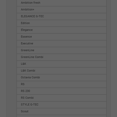
Ambition fresh
Ambition+
ELEGANCE G-TEC
Edition
Elegance
Essence
Executive
GreenLine
GreenLine Combi
L&K
L&K Combi
Octavia Combi
RS
RS 230
RS Combi
STYLE G-TEC
Scout