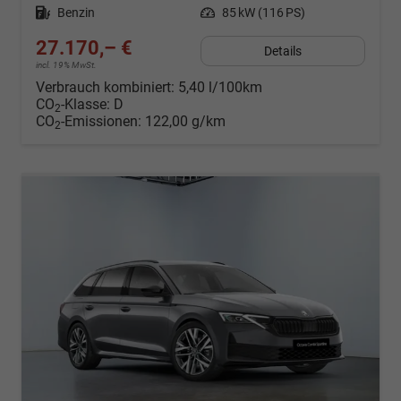
Kraftstoff
Benzin
Leistung
85 kW (116 PS)
27.170,– €
Details
incl. 19% MwSt.
Verbrauch kombiniert:
5,40 l/100km
CO
-Klasse:
D
2
CO
-Emissionen:
122,00 g/km
2