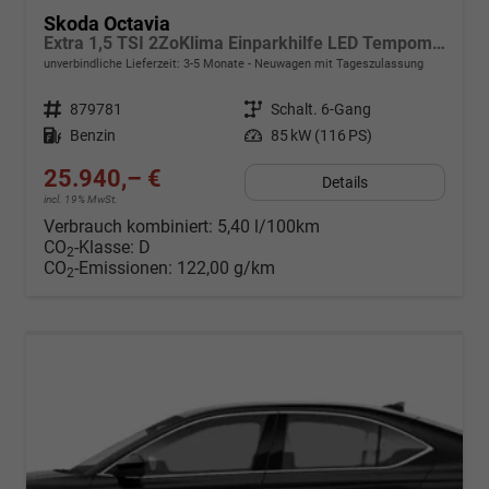
Skoda Octavia
Extra 1,5 TSI 2ZoKlima Einparkhilfe LED Tempomat Digitales Cockpit 5J Garantie Alu Felgen
unverbindliche Lieferzeit: 3-5 Monate
Neuwagen mit Tageszulassung
Fahrzeugnr.
879781
Getriebe
Schalt. 6-Gang
Kraftstoff
Benzin
Leistung
85 kW (116 PS)
25.940,– €
Details
incl. 19% MwSt.
Verbrauch kombiniert:
5,40 l/100km
CO
-Klasse:
D
2
CO
-Emissionen:
122,00 g/km
2