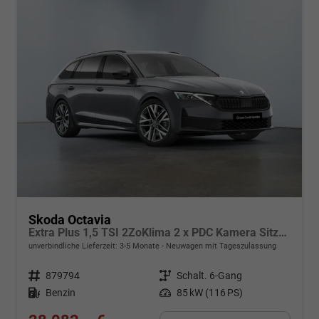
Skoda Octavia
Extra Plus 1,5 TSI 2ZoKlima 2 x PDC Kamera Sitzheizung LED ACC Digitales Cockpit 5J Garantie Alu Felgen
unverbindliche Lieferzeit: 3-5 Monate
Neuwagen mit Tageszulassung
Fahrzeugnr.
879794
Getriebe
Schalt. 6-Gang
Kraftstoff
Benzin
Leistung
85 kW (116 PS)