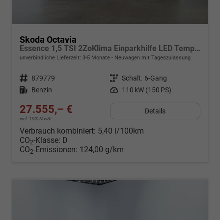
Skoda Octavia
Essence 1,5 TSI 2ZoKlima Einparkhilfe LED Tempomat Digitales Cockpit 5J Garantie
unverbindliche Lieferzeit: 3-5 Monate
Neuwagen mit Tageszulassung
Fahrzeugnr.
879779
Getriebe
Schalt. 6-Gang
Kraftstoff
Benzin
Leistung
110 kW (150 PS)
27.555,– €
Details
incl. 19% MwSt.
Verbrauch kombiniert:
5,40 l/100km
CO
-Klasse:
D
2
CO
-Emissionen:
124,00 g/km
2