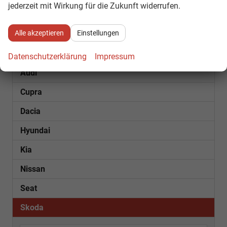
jederzeit mit Wirkung für die Zukunft widerrufen.
SOFORT VERFÜGBAR
Alle akzeptieren
Einstellungen
FEST VORBESTELLT
BESTELLFAHRZEUGE
Datenschutzerklärung
Impressum
Audi
Cupra
Dacia
Hyundai
Kia
Nissan
Seat
Skoda