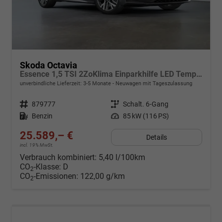
Skoda Octavia
Essence 1,5 TSI 2ZoKlima Einparkhilfe LED Tempomat Digitales Cockpit 5J Garantie
unverbindliche Lieferzeit: 3-5 Monate
Neuwagen mit Tageszulassung
Fahrzeugnr.
879777
Getriebe
Schalt. 6-Gang
Kraftstoff
Benzin
Leistung
85 kW (116 PS)
25.589,– €
Details
incl. 19% MwSt.
Verbrauch kombiniert:
5,40 l/100km
CO
-Klasse:
D
2
CO
-Emissionen:
122,00 g/km
2