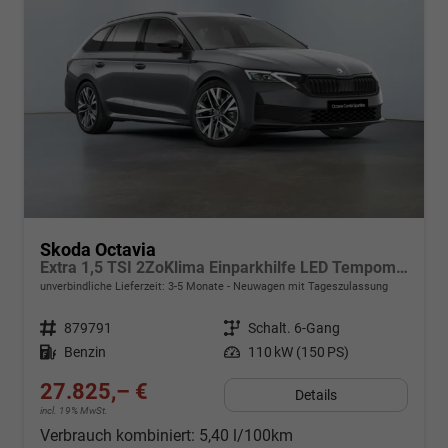
Skoda Octavia
Extra 1,5 TSI 2ZoKlima Einparkhilfe LED Tempomat Digitales Cockpit 5J Garantie Alu Felgen
unverbindliche Lieferzeit: 3-5 Monate
Neuwagen mit Tageszulassung
Fahrzeugnr.
879791
Getriebe
Schalt. 6-Gang
Kraftstoff
Benzin
Leistung
110 kW (150 PS)
27.825,– €
Details
incl. 19% MwSt.
Verbrauch kombiniert:
5,40 l/100km