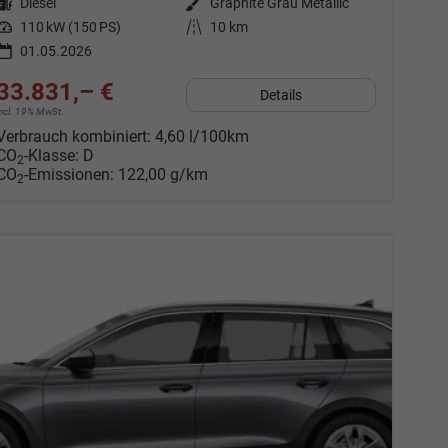
Kraftstoff
Diesel
Außenfarbe
Graphite Grau Metallic
Leistung
110 kW (150 PS)
Kilometerstand
10 km
01.05.2026
33.831,– €
Details
incl. 19% MwSt.
Verbrauch kombiniert:
4,60 l/100km
CO
-Klasse:
D
2
CO
-Emissionen:
122,00 g/km
2