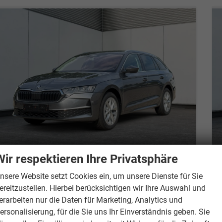
Wir respektieren Ihre Privatsphäre
nsere Website setzt Cookies ein, um unsere Dienste für Sie
Skoda Octavia Combi
Selection ACC+AHK+eHK+KAM+PDC+LED+17" ALU+SHZ
ereitzustellen. Hierbei berücksichtigen wir Ihre Auswahl und
unverbindliche Lieferzeit: 14 Tage
Neuwagen mit Tageszulassung
erarbeiten nur die Daten für Marketing, Analytics und
ersonalisierung, für die Sie uns Ihr Einverständnis geben. Sie
Fahrzeugnr.
883014
Getriebe
Doppelkupplungsgetriebe (DSG)