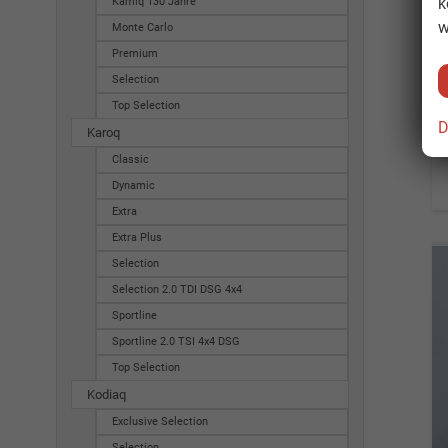
k
Kamiq 130 Jahre
w
Monte Carlo
Premium
Selection
Top Selection
D
Karoq
Classic
Dynamic
Extra
Extra Plus
Selection
Selection 2.0 TDI DSG 4x4
Sportline
Sportline 2.0 TSI 4x4 DSG
Top Selection
Kodiaq
Exclusive Selection
Selection