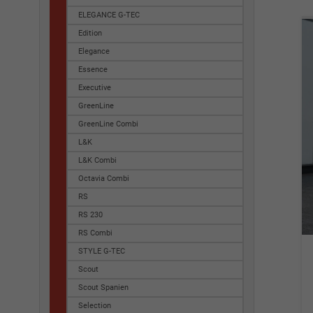
ELEGANCE G-TEC
Edition
Elegance
Essence
Executive
GreenLine
GreenLine Combi
L&K
L&K Combi
Octavia Combi
RS
RS 230
RS Combi
STYLE G-TEC
Scout
Scout Spanien
Selection