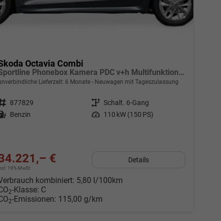
Skoda Octavia Combi
Sportline Phonebox Kamera PDC v+h Multifunktionslederlenkrad Sunset KESSY Sitzheizung
unverbindliche Lieferzeit:
6 Monate
Neuwagen mit Tageszulassung
Fahrzeugnr.
877829
Getriebe
Schalt. 6-Gang
Kraftstoff
Benzin
Leistung
110 kW (150 PS)
34.221,– €
Details
incl. 19% MwSt.
Verbrauch kombiniert:
5,80 l/100km
CO
-Klasse:
C
2
CO
-Emissionen:
115,00 g/km
2