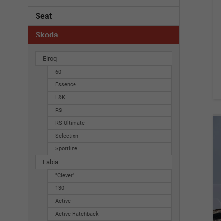
Seat
Skoda
Elroq
60
Essence
L&K
RS
RS Ultimate
Selection
Sportline
Fabia
"Clever"
130
Active
Active Hatchback