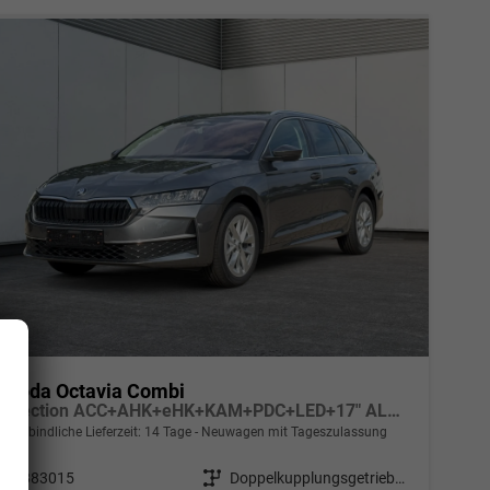
Skoda Octavia Combi
Selection ACC+AHK+eHK+KAM+PDC+LED+17" ALU+SHZ
unverbindliche Lieferzeit: 14 Tage
Neuwagen mit Tageszulassung
Fahrzeugnr.
883015
Getriebe
Doppelkupplungsgetriebe (DSG)