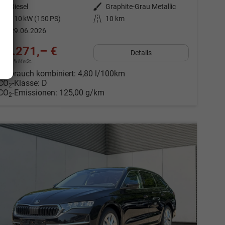
Kraftstoff
Diesel
Außenfarbe
Graphite-Grau Metallic
Leistung
110 kW (150 PS)
Kilometerstand
10 km
29.06.2026
34.271,– €
Details
incl. 19% MwSt.
Verbrauch kombiniert:
4,80 l/100km
CO
-Klasse:
D
2
CO
-Emissionen:
125,00 g/km
2