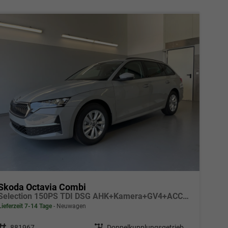
Skoda Octavia Combi
Selection 150PS TDI DSG AHK+Kamera+GV4+ACC+TravelAssist+Sunset+Alu+LightAssist
Lieferzeit 7-14 Tage
Neuwagen
Fahrzeugnr.
881967
Getriebe
Doppelkupplungsgetriebe (DSG)