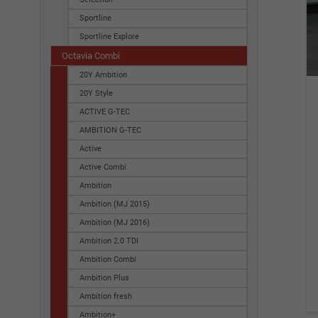
Sportline
Sportline Explore
Octavia Combi
20Y Ambition
20Y Style
ACTIVE G-TEC
AMBITION G-TEC
Active
Active Combi
Ambition
Ambition (MJ 2015)
Ambition (MJ 2016)
Ambition 2.0 TDI
Ambition Combi
Ambition Plus
Ambition fresh
Ambition+