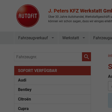
J. Peters KFZ Werkstatt G
Über 30 Jahre Autohandel, Werkstattgeschäft u
können wir schon sagen, dass wir einiges erleb
Fahrzeugverkauf
Werkstatt
Fahrzeuga
Fahrzeugnr.
in
S
SOFORT VERFÜGBAR
Au
Audi
Bentley
Citroën
Cupra