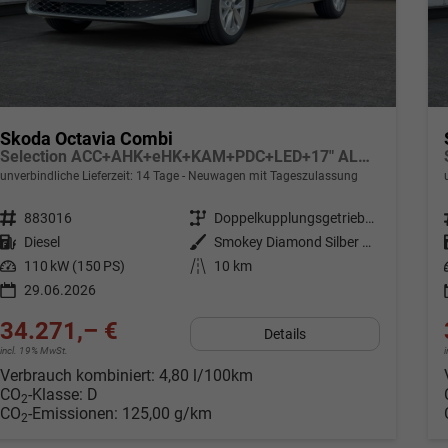
Skoda Octavia Combi
Selection ACC+AHK+eHK+KAM+PDC+LED+17" ALU+SHZ
unverbindliche Lieferzeit: 14 Tage
Neuwagen mit Tageszulassung
Fahrzeugnr.
883016
Getriebe
Doppelkupplungsgetriebe (DSG)
Kraftstoff
Diesel
Außenfarbe
Smokey Diamond Silber Metallic
Leistung
110 kW (150 PS)
Kilometerstand
10 km
29.06.2026
34.271,– €
Details
incl. 19% MwSt.
Verbrauch kombiniert:
4,80 l/100km
CO
-Klasse:
D
2
CO
-Emissionen:
125,00 g/km
2