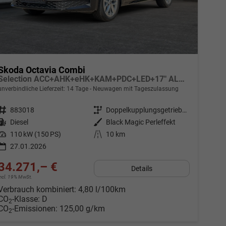
Skoda Octavia Combi
Selection ACC+AHK+eHK+KAM+PDC+LED+17" ALU+SHZ
unverbindliche Lieferzeit: 14 Tage
Neuwagen mit Tageszulassung
Fahrzeugnr.
883018
Getriebe
Doppelkupplungsgetriebe (DSG)
Kraftstoff
Diesel
Außenfarbe
Black Magic Perleffekt
Leistung
110 kW (150 PS)
Kilometerstand
10 km
27.01.2026
34.271,– €
Details
incl. 19% MwSt.
Verbrauch kombiniert:
4,80 l/100km
CO
-Klasse:
D
2
CO
-Emissionen:
125,00 g/km
2