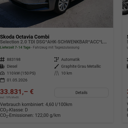
Skoda Octavia Combi
Selection 2.0 TDI DSG*AHK-SCHWENKBAR*ACC*LED*PDC*SHZ*SMARTLINK
Lieferzeit 7-14 Tage
Fahrzeug mit Tageszulassung
Fahrzeugnr.
883198
Getriebe
Automatik
Kraftstoff
Diesel
Außenfarbe
Graphite Grau Metallic
Leistung
110 kW (150 PS)
Kilometerstand
10 km
01.05.2026
33.831,– €
Details
incl. 19% MwSt.
Verbrauch kombiniert:
4,60 l/100km
CO
-Klasse:
D
2
CO
-Emissionen:
122,00 g/km
2