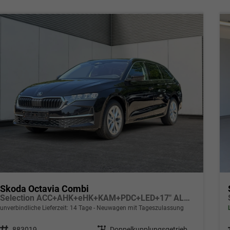
Skoda Octavia Combi
Selection ACC+AHK+eHK+KAM+PDC+LED+17" ALU+SHZ
unverbindliche Lieferzeit: 14 Tage
Neuwagen mit Tageszulassung
Fahrzeugnr.
883019
Getriebe
Doppelkupplungsgetriebe (DSG)