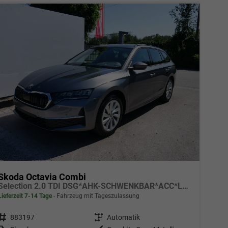
Skoda Octavia Combi
Selection 2.0 TDI DSG*AHK-SCHWENKBAR*ACC*LED*PDC*SHZ*SMARTLINK
Lieferzeit 7-14 Tage
Fahrzeug mit Tageszulassung
Fahrzeugnr.
883197
Getriebe
Automatik