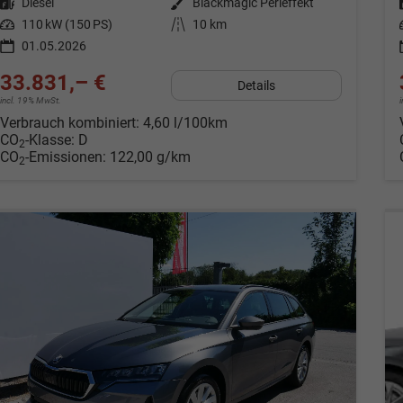
Kraftstoff
Diesel
Außenfarbe
Blackmagic Perleffekt
Leistung
110 kW (150 PS)
Kilometerstand
10 km
01.05.2026
33.831,– €
Details
incl. 19% MwSt.
Verbrauch kombiniert:
4,60 l/100km
CO
-Klasse:
D
2
CO
-Emissionen:
122,00 g/km
2