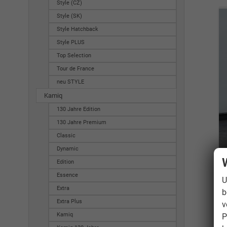
Style (CZ)
Style (SK)
Style Hatchback
Style PLUS
Top Selection
Tour de France
neu STYLE
Kamiq
130 Jahre Edition
130 Jahre Premium
Classic
Dynamic
Edition
Essence
U
Extra
b
Extra Plus
v
Kamiq
P