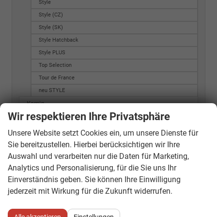
Style
Style (CZ)
Style (SK)
Style Hatchback
Style PLUS
Top Selection
Tour de France
neu STYLE
Kamiq
Wir respektieren Ihre Privatsphäre
130 Jahre Edition
130 Jahre Premium
Unsere Website setzt Cookies ein, um unsere Dienste für
Classic
Sie bereitzustellen. Hierbei berücksichtigen wir Ihre
Dynamic
Auswahl und verarbeiten nur die Daten für Marketing,
Analytics und Personalisierung, für die Sie uns Ihr
Edition
Einverständnis geben. Sie können Ihre Einwilligung
Essence
jederzeit mit Wirkung für die Zukunft widerrufen.
Extra
Extra Plus