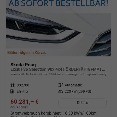
Skoda Peaq
Exclusive Selection 90x 4x4 FÖRDERFÄHIG+MATRIX+SONOS+NAVI+SUITE+360KAM+HuD+MASSAGE+DCC+pACC+eHK+20" ALU
unverbindliche Lieferzeit: ca. 6-8 Monate
Neuwagen mit Tageszulassung
Fahrzeugnr.
882788
Getriebe
Automatik
Kraftstoff
Elektro
Leistung
220 kW (299 PS)
60.281,– €
Details
incl. 19% MwSt.
Stromverbrauch kombiniert:
16,30 kWh/100km