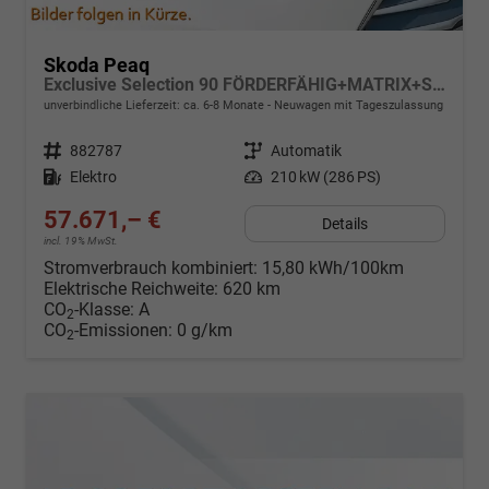
Skoda Peaq
Exclusive Selection 90 FÖRDERFÄHIG+MATRIX+SONOS+NAVI+SUITE+360KAM+HuD+MASSAGE+DCC+pACC+eHK+20" ALU
unverbindliche Lieferzeit: ca. 6-8 Monate
Neuwagen mit Tageszulassung
Fahrzeugnr.
882787
Getriebe
Automatik
Kraftstoff
Elektro
Leistung
210 kW (286 PS)
57.671,– €
Details
incl. 19% MwSt.
Stromverbrauch kombiniert:
15,80 kWh/100km
Elektrische Reichweite:
620 km
CO
-Klasse:
A
2
CO
-Emissionen:
0 g/km
2