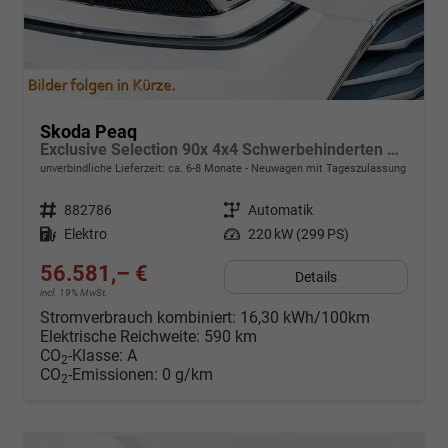
Skoda Peaq
Exclusive Selection 90x 4x4 Schwerbehinderten Rabatt - GdB 50% FÖRDERFÄHIG
unverbindliche Lieferzeit: ca. 6-8 Monate
Neuwagen mit Tageszulassung
Fahrzeugnr.
882786
Getriebe
Automatik
Kraftstoff
Elektro
Leistung
220 kW (299 PS)
56.581,– €
Details
incl. 19% MwSt.
Stromverbrauch kombiniert:
16,30 kWh/100km
Elektrische Reichweite:
590 km
CO
-Klasse:
A
2
CO
-Emissionen:
0 g/km
2