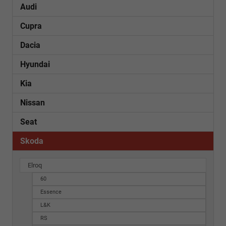
Audi
Cupra
Dacia
Hyundai
Kia
Nissan
Seat
Skoda
Elroq
60
Essence
L&K
RS