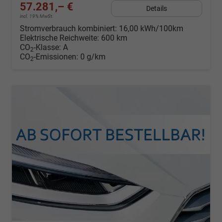
57.281,– €
Details
incl. 19% MwSt.
Stromverbrauch kombiniert:
16,00 kWh/100km
Elektrische Reichweite:
600 km
CO
-Klasse:
A
2
CO
-Emissionen:
0 g/km
2