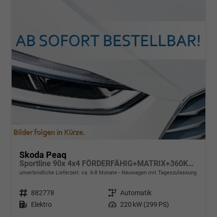
Skoda Peaq
Sportline 90x 4x4 FÖRDERFÄHIG+MATRIX+360KAM+NAVI+KESSY+pACC+eHK+20" ALU
unverbindliche Lieferzeit: ca. 6-8 Monate
Neuwagen mit Tageszulassung
Fahrzeugnr.
882778
Getriebe
Automatik
Kraftstoff
Elektro
Leistung
220 kW (299 PS)