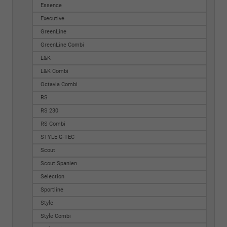
Essence
Executive
GreenLine
GreenLine Combi
L&K
L&K Combi
Octavia Combi
RS
RS 230
RS Combi
STYLE G-TEC
Scout
Scout Spanien
Selection
Sportline
Style
Style Combi