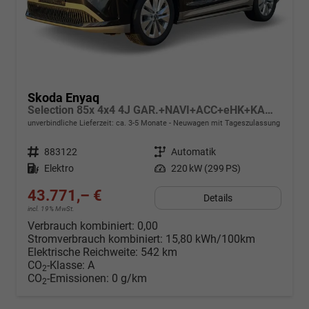
Skoda Enyaq
Selection 85x 4x4 4J GAR.+NAVI+ACC+eHK+KAMERA+SHZ+19" ALU+KESSY+LED+KLIMA
unverbindliche Lieferzeit: ca. 3-5 Monate
Neuwagen mit Tageszulassung
Fahrzeugnr.
883122
Getriebe
Automatik
Kraftstoff
Elektro
Leistung
220 kW (299 PS)
43.771,– €
Details
incl. 19% MwSt.
Verbrauch kombiniert:
0,00
Stromverbrauch kombiniert:
15,80 kWh/100km
Elektrische Reichweite:
542 km
CO
-Klasse:
A
2
CO
-Emissionen:
0 g/km
2