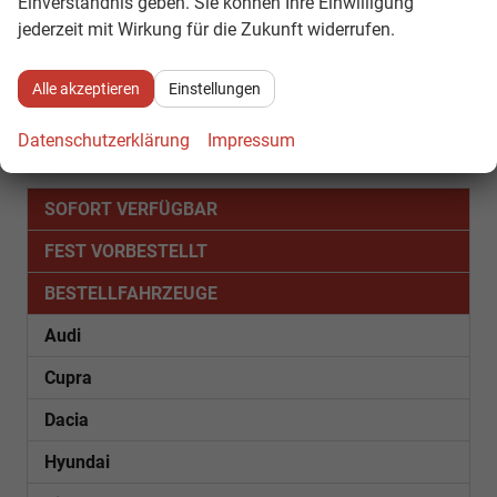
Einverständnis geben. Sie können Ihre Einwilligung
Seiten:
jederzeit mit Wirkung für die Zukunft widerrufen.
1
2
3
Alle akzeptieren
Einstellungen
Datenschutzerklärung
Impressum
Fahrzeugnr.
SOFORT VERFÜGBAR
FEST VORBESTELLT
BESTELLFAHRZEUGE
Audi
Cupra
Dacia
Hyundai