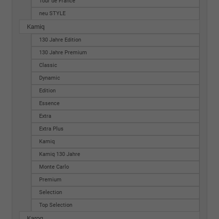
Tour de France
neu STYLE
Kamiq
130 Jahre Edition
130 Jahre Premium
Classic
Dynamic
Edition
Essence
Extra
Extra Plus
Kamiq
Kamiq 130 Jahre
Monte Carlo
Premium
Selection
Top Selection
Karoq