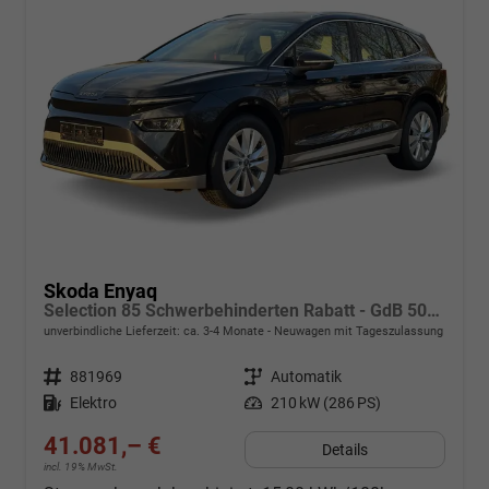
Skoda Enyaq
Selection 85 Schwerbehinderten Rabatt - GdB 50% FÖRDERFÄHIG
unverbindliche Lieferzeit: ca. 3-4 Monate
Neuwagen mit Tageszulassung
Fahrzeugnr.
881969
Getriebe
Automatik
Kraftstoff
Elektro
Leistung
210 kW (286 PS)
41.081,– €
Details
incl. 19% MwSt.