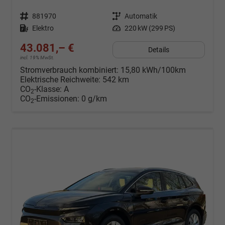
Fahrzeugnr.
881970
Getriebe
Automatik
Kraftstoff
Elektro
Leistung
220 kW (299 PS)
43.081,– €
Details
incl. 19% MwSt.
Stromverbrauch kombiniert:
15,80 kWh/100km
Elektrische Reichweite:
542 km
CO
-Klasse:
A
2
CO
-Emissionen:
0 g/km
2