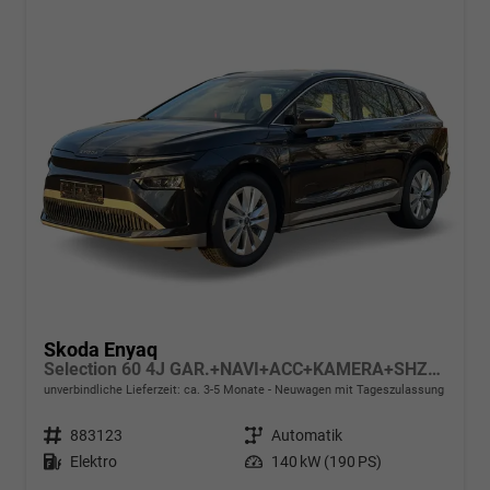
Skoda Enyaq
Selection 60 4J GAR.+NAVI+ACC+KAMERA+SHZ+19" ALU+KESSY+LED+KLIMA
unverbindliche Lieferzeit: ca. 3-5 Monate
Neuwagen mit Tageszulassung
Fahrzeugnr.
883123
Getriebe
Automatik
Kraftstoff
Elektro
Leistung
140 kW (190 PS)