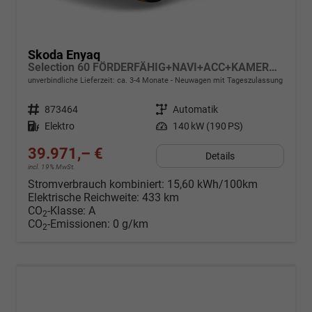
Skoda Enyaq
Selection 60 FÖRDERFÄHIG+NAVI+ACC+KAMERA+SHZ+LED+19" ALU
unverbindliche Lieferzeit: ca. 3-4 Monate
Neuwagen mit Tageszulassung
Fahrzeugnr.
873464
Getriebe
Automatik
Kraftstoff
Elektro
Leistung
140 kW (190 PS)
39.971,– €
Details
incl. 19% MwSt.
Stromverbrauch kombiniert:
15,60 kWh/100km
Elektrische Reichweite:
433 km
CO
-Klasse:
A
2
CO
-Emissionen:
0 g/km
2