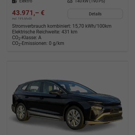
Kraftstoff
Elektro
Leistung
140 kW (190 PS)
43.971,– €
Details
incl. 19% MwSt.
Stromverbrauch kombiniert:
15,70 kWh/100km
Elektrische Reichweite:
431 km
CO
-Klasse:
A
2
CO
-Emissionen:
0 g/km
2