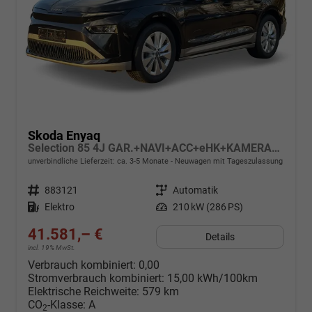
Skoda Enyaq
Selection 85 4J GAR.+NAVI+ACC+eHK+KAMERA+SHZ+19" ALU+KESSY+LED+KLIMA
unverbindliche Lieferzeit: ca. 3-5 Monate
Neuwagen mit Tageszulassung
Fahrzeugnr.
883121
Getriebe
Automatik
Kraftstoff
Elektro
Leistung
210 kW (286 PS)
41.581,– €
Details
incl. 19% MwSt.
Verbrauch kombiniert:
0,00
Stromverbrauch kombiniert:
15,00 kWh/100km
Elektrische Reichweite:
579 km
CO
-Klasse:
A
2