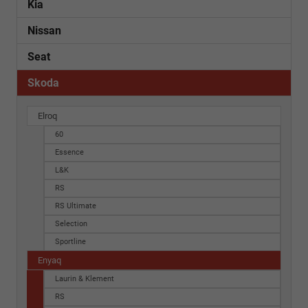
Kia
Nissan
Seat
Skoda
Elroq
60
Essence
L&K
RS
RS Ultimate
Selection
Sportline
Enyaq
Laurin & Klement
RS