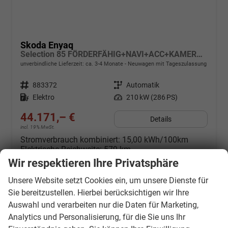
Skoda Enyaq
Selection 85 FÖRDERFÄHIG+NAVI+ACC+KAMERA+SHZ+KLIMA+LED+19" ALU
unverbindliche Lieferzeit: ca. 3-4 Monate
Neuwagen mit Tageszulassung
Fahrzeugnr.
883372
Getriebe
Automatik
Kraftstoff
Elektro
Leistung
210 kW (286 PS)
44.171,– €
Details
incl. 19% MwSt.
Stromverbrauch kombiniert:
15,00 kWh/100km
Elektrische Reichweite:
579 km
CO
-Klasse:
A
Wir respektieren Ihre Privatsphäre
2
CO
-Emissionen:
0 g/km
2
Unsere Website setzt Cookies ein, um unsere Dienste für
Sie bereitzustellen. Hierbei berücksichtigen wir Ihre
Datensätze pro Seite:
Auswahl und verarbeiten nur die Daten für Marketing,
10
20
50
100
250
Analytics und Personalisierung, für die Sie uns Ihr