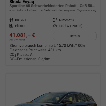
Skoda Enyaq
Sportline 60 Schwerbehinderten Rabatt - GdB 50% FÖRDERFÄHIG
unverbindliche Lieferzeit: ca. 3-4 Monate
Neuwagen mit Tageszulassung
Fahrzeugnr.
881971
Getriebe
Automatik
Kraftstoff
Elektro
Leistung
140 kW (190 PS)
41.081,– €
Details
incl. 19% MwSt.
Stromverbrauch kombiniert:
15,70 kWh/100km
Elektrische Reichweite:
431 km
CO
-Klasse:
A
2
CO
-Emissionen:
0 g/km
2