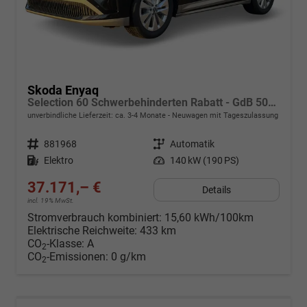
Skoda Enyaq
Selection 60 Schwerbehinderten Rabatt - GdB 50% FÖRDERFÄHIG
unverbindliche Lieferzeit: ca. 3-4 Monate
Neuwagen mit Tageszulassung
Fahrzeugnr.
881968
Getriebe
Automatik
Kraftstoff
Elektro
Leistung
140 kW (190 PS)
37.171,– €
Details
incl. 19% MwSt.
Stromverbrauch kombiniert:
15,60 kWh/100km
Elektrische Reichweite:
433 km
CO
-Klasse:
A
2
CO
-Emissionen:
0 g/km
2