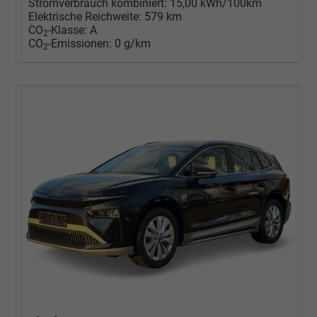
Stromverbrauch kombiniert:
15,00 kWh/100km
Elektrische Reichweite:
579 km
CO
-Klasse:
A
2
CO
-Emissionen:
0 g/km
2