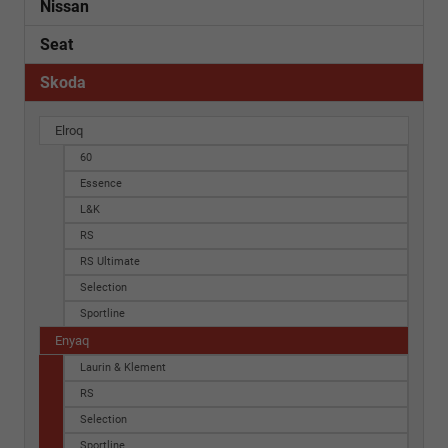
Nissan
Seat
Skoda
Elroq
60
Essence
L&K
RS
RS Ultimate
Selection
Sportline
Enyaq
Laurin & Klement
RS
Selection
Sportline