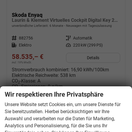
Skoda Enyaq
Laurin & Klement Virtuelles Cockpit Digital Key 21"-LM
unverbindliche Lieferzeit:
6 Monate
Neuwagen mit Tageszulassung
Fahrzeugnr.
882756
Getriebe
Automatik
Kraftstoff
Elektro
Leistung
220 kW (299 PS)
58.535,– €
Details
incl. 19% MwSt.
Stromverbrauch kombiniert:
16,90 kWh/100km
Elektrische Reichweite:
538 km
CO
-Klasse:
A
2
CO
-Emissionen:
0 g/km
2
Wir respektieren Ihre Privatsphäre
Datensätze pro Seite:
Unsere Website setzt Cookies ein, um unsere Dienste für
Sie bereitzustellen. Hierbei berücksichtigen wir Ihre
10
20
50
100
250
Auswahl und verarbeiten nur die Daten für Marketing,
Analytics und Personalisierung, für die Sie uns Ihr
Seiten: