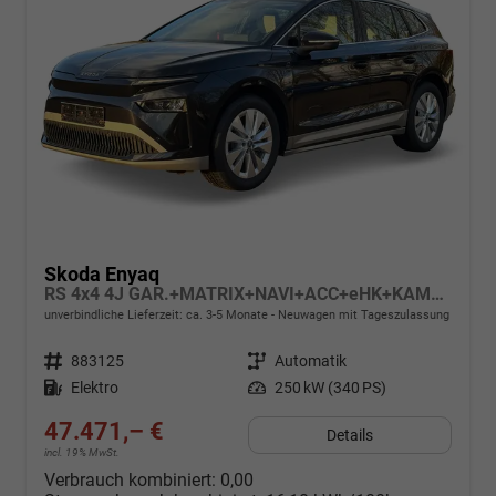
Skoda Enyaq
RS 4x4 4J GAR.+MATRIX+NAVI+ACC+eHK+KAMERA+SHZ+20" ALU+KESSY+KLIMA
unverbindliche Lieferzeit: ca. 3-5 Monate
Neuwagen mit Tageszulassung
Fahrzeugnr.
883125
Getriebe
Automatik
Kraftstoff
Elektro
Leistung
250 kW (340 PS)
47.471,– €
Details
incl. 19% MwSt.
Verbrauch kombiniert:
0,00