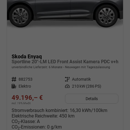
Skoda Enyaq
Sportline 20"-LM LED Front Assist Kamera PDC v+h
unverbindliche Lieferzeit:
6 Monate
Neuwagen mit Tageszulassung
Fahrzeugnr.
882753
Getriebe
Automatik
Kraftstoff
Elektro
Leistung
210 kW (286 PS)
49.196,– €
Details
incl. 19% MwSt.
Stromverbrauch kombiniert:
16,30 kWh/100km
Elektrische Reichweite:
450 km
CO
-Klasse:
A
2
CO
-Emissionen:
0 g/km
2