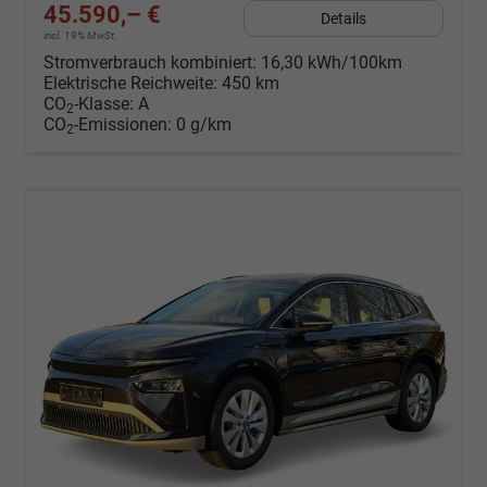
45.590,– €
Details
incl. 19% MwSt.
Stromverbrauch kombiniert:
16,30 kWh/100km
Elektrische Reichweite:
450 km
CO
-Klasse:
A
2
CO
-Emissionen:
0 g/km
2