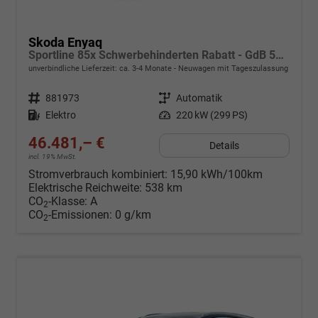
Skoda Enyaq
Sportline 85x Schwerbehinderten Rabatt - GdB 50% FÖRDERFÄHIG
unverbindliche Lieferzeit: ca. 3-4 Monate
Neuwagen mit Tageszulassung
Fahrzeugnr.
881973
Getriebe
Automatik
Kraftstoff
Elektro
Leistung
220 kW (299 PS)
46.481,– €
Details
incl. 19% MwSt.
Stromverbrauch kombiniert:
15,90 kWh/100km
Elektrische Reichweite:
538 km
CO
-Klasse:
A
2
CO
-Emissionen:
0 g/km
2