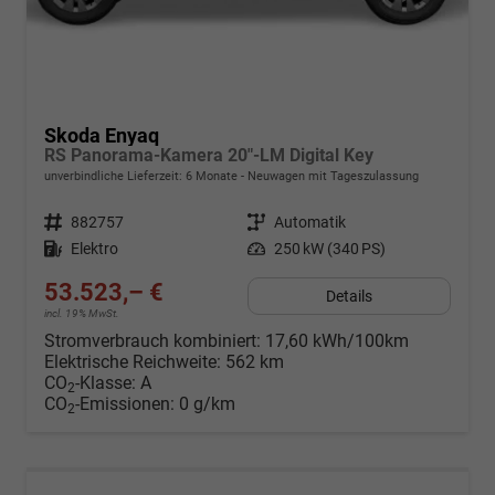
Skoda Enyaq
RS Panorama-Kamera 20"-LM Digital Key
unverbindliche Lieferzeit:
6 Monate
Neuwagen mit Tageszulassung
Fahrzeugnr.
882757
Getriebe
Automatik
Kraftstoff
Elektro
Leistung
250 kW (340 PS)
53.523,– €
Details
incl. 19% MwSt.
Stromverbrauch kombiniert:
17,60 kWh/100km
Elektrische Reichweite:
562 km
CO
-Klasse:
A
2
CO
-Emissionen:
0 g/km
2