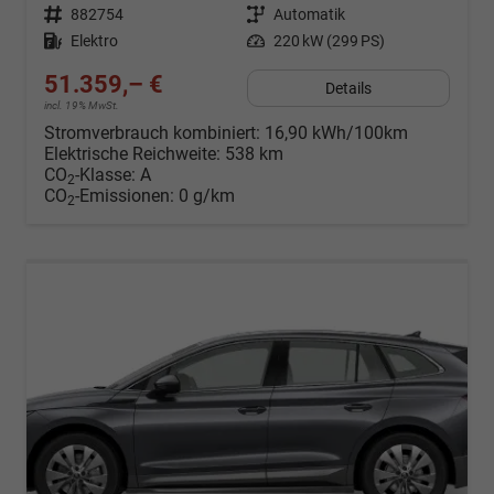
Fahrzeugnr.
882754
Getriebe
Automatik
Kraftstoff
Elektro
Leistung
220 kW (299 PS)
51.359,– €
Details
incl. 19% MwSt.
Stromverbrauch kombiniert:
16,90 kWh/100km
Elektrische Reichweite:
538 km
CO
-Klasse:
A
2
CO
-Emissionen:
0 g/km
2