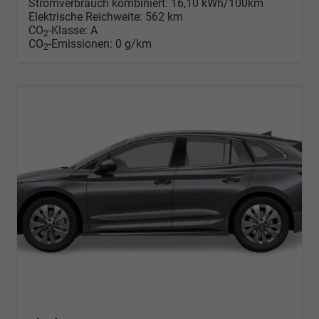
Stromverbrauch kombiniert:
16,10 kWh/100km
Elektrische Reichweite:
562 km
CO
-Klasse:
A
2
CO
-Emissionen:
0 g/km
2