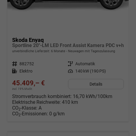
Skoda Enyaq
Sportline 20"-LM LED Front Assist Kamera PDC v+h
unverbindliche Lieferzeit:
6 Monate
Neuwagen mit Tageszulassung
Fahrzeugnr.
882752
Getriebe
Automatik
Kraftstoff
Elektro
Leistung
140 kW (190 PS)
45.409,– €
Details
incl. 19% MwSt.
Stromverbrauch kombiniert:
16,70 kWh/100km
Elektrische Reichweite:
410 km
CO
-Klasse:
A
2
CO
-Emissionen:
0 g/km
2