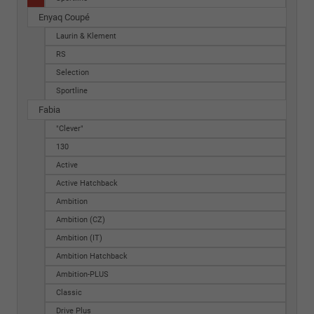
Enyaq Coupé
Laurin & Klement
RS
Selection
Sportline
Fabia
"Clever"
130
Active
Active Hatchback
Ambition
Ambition (CZ)
Ambition (IT)
Ambition Hatchback
Ambition-PLUS
Classic
Drive Plus