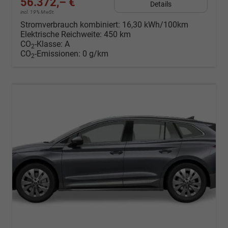
56.372,– €
Details
incl. 19% MwSt.
Stromverbrauch kombiniert:
16,30 kWh/100km
Elektrische Reichweite:
450 km
CO
-Klasse:
A
2
CO
-Emissionen:
0 g/km
2