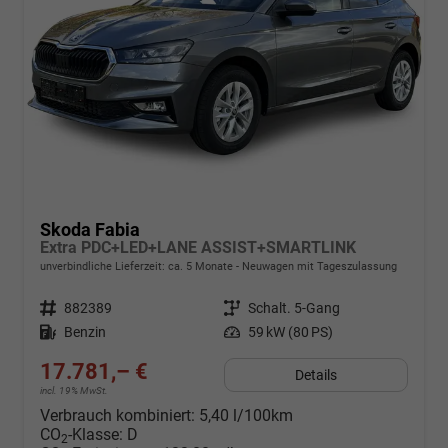
Skoda Fabia
Extra PDC+LED+LANE ASSIST+SMARTLINK
unverbindliche Lieferzeit: ca. 5 Monate
Neuwagen mit Tageszulassung
Fahrzeugnr.
882389
Getriebe
Schalt. 5-Gang
Kraftstoff
Benzin
Leistung
59 kW (80 PS)
17.781,– €
Details
incl. 19% MwSt.
Verbrauch kombiniert:
5,40 l/100km
CO
-Klasse:
D
2