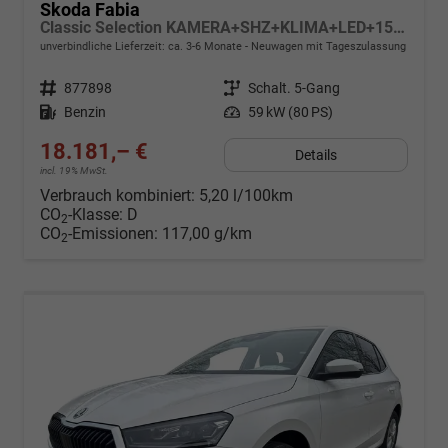
Skoda Fabia
Classic Selection KAMERA+SHZ+KLIMA+LED+15" LM+SMARTLINK
unverbindliche Lieferzeit: ca. 3-6 Monate
Neuwagen mit Tageszulassung
Fahrzeugnr.
877898
Getriebe
Schalt. 5-Gang
Kraftstoff
Benzin
Leistung
59 kW (80 PS)
18.181,– €
Details
incl. 19% MwSt.
Verbrauch kombiniert:
5,20 l/100km
CO
-Klasse:
D
2
CO
-Emissionen:
117,00 g/km
2