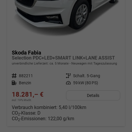
Skoda Fabia
Selection PDC+LED+SMART LINK+LANE ASSIST
unverbindliche Lieferzeit: ca. 5 Monate
Neuwagen mit Tageszulassung
Fahrzeugnr.
882211
Getriebe
Schalt. 5-Gang
Kraftstoff
Benzin
Leistung
59 kW (80 PS)
18.281,– €
Details
incl. 19% MwSt.
Verbrauch kombiniert:
5,40 l/100km
CO
-Klasse:
D
2
CO
-Emissionen:
122,00 g/km
2