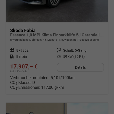
Skoda Fabia
Essence 1,0 MPI Klima Einparkhilfe 5J Garantie LED Scheinwerfer Bluetooth
unverbindliche Lieferzeit: 4-6 Monate
Neuwagen mit Tageszulassung
Fahrzeugnr.
879352
Getriebe
Schalt. 5-Gang
Kraftstoff
Benzin
Leistung
59 kW (80 PS)
17.907,– €
Details
incl. 19% MwSt.
Verbrauch kombiniert:
5,10 l/100km
CO
-Klasse:
D
2
CO
-Emissionen:
117,00 g/km
2