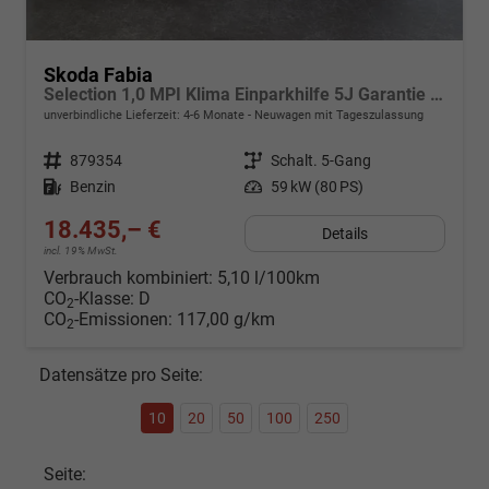
Skoda Fabia
Selection 1,0 MPI Klima Einparkhilfe 5J Garantie LED Apple Carplay Bluetooth
unverbindliche Lieferzeit: 4-6 Monate
Neuwagen mit Tageszulassung
Fahrzeugnr.
879354
Getriebe
Schalt. 5-Gang
Kraftstoff
Benzin
Leistung
59 kW (80 PS)
18.435,– €
Details
incl. 19% MwSt.
Verbrauch kombiniert:
5,10 l/100km
CO
-Klasse:
D
2
CO
-Emissionen:
117,00 g/km
2
Datensätze pro Seite:
10
20
50
100
250
Seite: