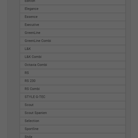
Edition
Elegance
Essence
Executive
GreenLine
GreenLine Combi
L&K
L&K Combi
Octavia Combi
RS
RS 230
RS Combi
STYLE G-TEC
Scout
Scout Spanien
Selection
Sportline
Style