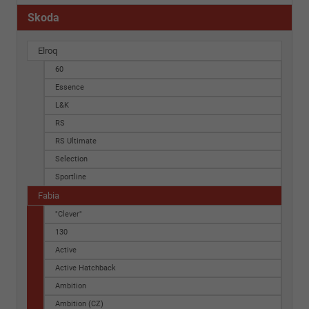
Skoda
Elroq
60
Essence
L&K
RS
RS Ultimate
Selection
Sportline
Fabia
"Clever"
130
Active
Active Hatchback
Ambition
Ambition (CZ)