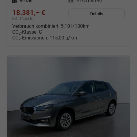
Kraftstoff
Benzin
Leistung
70 kW (95 PS)
18.381,– €
Details
incl. 19% MwSt.
Verbrauch kombiniert:
5,10 l/100km
CO
-Klasse:
C
2
CO
-Emissionen:
115,00 g/km
2