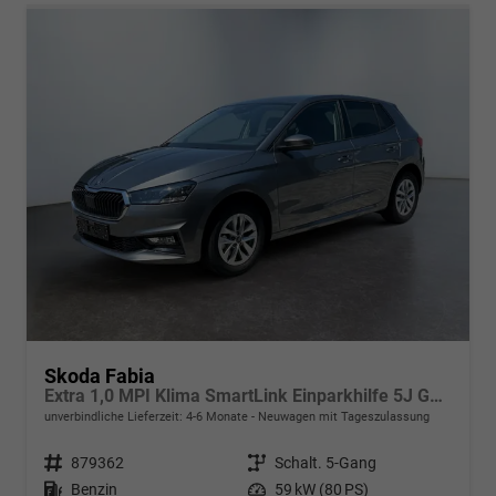
Skoda Fabia
Extra 1,0 MPI Klima SmartLink Einparkhilfe 5J Garantie LED Scheinwerfer Bluetooth
unverbindliche Lieferzeit: 4-6 Monate
Neuwagen mit Tageszulassung
Fahrzeugnr.
879362
Getriebe
Schalt. 5-Gang
Kraftstoff
Benzin
Leistung
59 kW (80 PS)