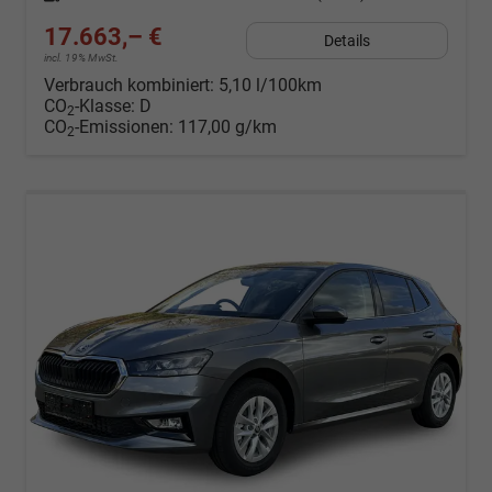
17.663,– €
Details
incl. 19% MwSt.
Verbrauch kombiniert:
5,10 l/100km
CO
-Klasse:
D
2
CO
-Emissionen:
117,00 g/km
2