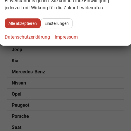
Einverständnis geben. Sie können Ihre Einwilligung
Fiat
jederzeit mit Wirkung für die Zukunft widerrufen.
Ford
Alle akzeptieren
Einstellungen
Futura
Datenschutzerklärung
Impressum
Hyundai
Jeep
Kia
Mercedes-Benz
Nissan
Opel
Peugeot
Porsche
Seat