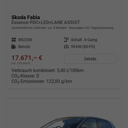
Skoda Fabia
Essence PDC+LED+LANE ASSIST
unverbindliche Lieferzeit: ca. 5 Monate
Neuwagen mit Tageszulassung
Fahrzeugnr.
882208
Getriebe
Schalt. 5-Gang
Kraftstoff
Benzin
Leistung
59 kW (80 PS)
17.671,– €
Details
incl. 19% MwSt.
Verbrauch kombiniert:
5,40 l/100km
CO
-Klasse:
D
2
CO
-Emissionen:
122,00 g/km
2