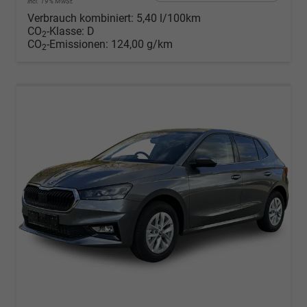
incl. 19% MwSt.
Verbrauch kombiniert:
5,40 l/100km
CO
-Klasse:
D
2
CO
-Emissionen:
124,00 g/km
2