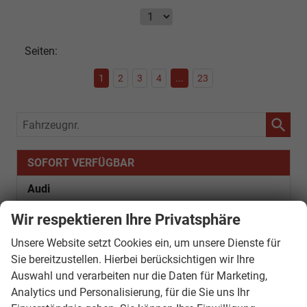
Seiten:
1
2
3
4
...
23
Fahrzeugnr.
SOFORT VERFÜGBAR
Audi
Bentley
Wir respektieren Ihre Privatsphäre
Citroën
Unsere Website setzt Cookies ein, um unsere Dienste für
Sie bereitzustellen. Hierbei berücksichtigen wir Ihre
Cupra
Auswahl und verarbeiten nur die Daten für Marketing,
Analytics und Personalisierung, für die Sie uns Ihr
Dacia