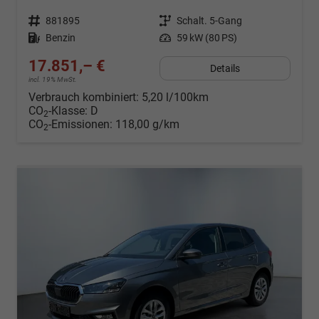
Fahrzeugnr.
881895
Getriebe
Schalt. 5-Gang
Kraftstoff
Benzin
Leistung
59 kW (80 PS)
17.851,– €
Details
incl. 19% MwSt.
Verbrauch kombiniert:
5,20 l/100km
CO
-Klasse:
D
2
CO
-Emissionen:
118,00 g/km
2