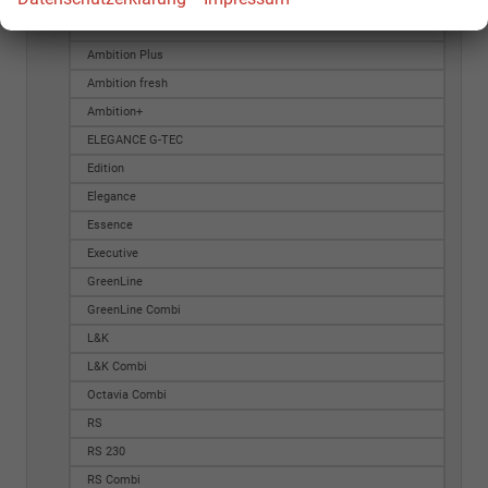
Ambition Combi
Ambition Plus
Ambition fresh
Ambition+
ELEGANCE G-TEC
Edition
Elegance
Essence
Executive
GreenLine
GreenLine Combi
L&K
L&K Combi
Octavia Combi
RS
RS 230
RS Combi