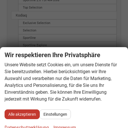
Sportline 2.0 TSI 4x4 DSG
Top Selection
Kodiaq
Exclusive Selection
Selection
Sportline
Sportline Explore
Octavia Combi
Wir respektieren Ihre Privatsphäre
20Y Ambition
Unsere Website setzt Cookies ein, um unsere Dienste für
20Y Style
Sie bereitzustellen. Hierbei berücksichtigen wir Ihre
ACTIVE G-TEC
Auswahl und verarbeiten nur die Daten für Marketing,
AMBITION G-TEC
Analytics und Personalisierung, für die Sie uns Ihr
Active
Einverständnis geben. Sie können Ihre Einwilligung
Active Combi
jederzeit mit Wirkung für die Zukunft widerrufen.
Ambition
Ambition (MJ 2015)
Alle akzeptieren
Einstellungen
Ambition (MJ 2016)
Datenschutzerklärung
Impressum
Ambition 2.0 TDI