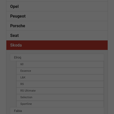
Opel
Peugeot
Porsche
Seat
Skoda
Elroq
60
Essence
L&K
RS
RS Ultimate
Selection
Sportline
Fabia