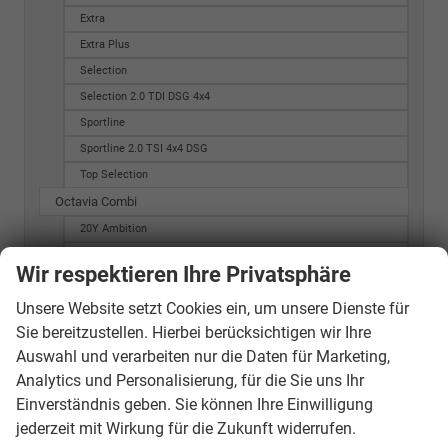
Extra
Extra Plus
Selection
Selection 2.0 TDI DSG 4x4
Sportline
Sportline 2.0 TSI 4x4 DSG
Top Selection
Octavia Combi
20Y Ambition
20Y Style
Wir respektieren Ihre Privatsphäre
ACTIVE G-TEC
Unsere Website setzt Cookies ein, um unsere Dienste für
AMBITION G-TEC
Sie bereitzustellen. Hierbei berücksichtigen wir Ihre
Active
Auswahl und verarbeiten nur die Daten für Marketing,
Active Combi
Analytics und Personalisierung, für die Sie uns Ihr
Ambition
Einverständnis geben. Sie können Ihre Einwilligung
Ambition (MJ 2015)
jederzeit mit Wirkung für die Zukunft widerrufen.
Ambition (MJ 2016)