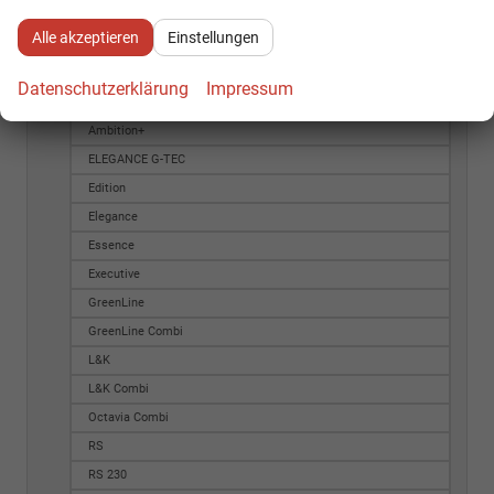
Ambition 2.0 TDI
Alle akzeptieren
Einstellungen
Ambition Combi
Ambition Plus
Datenschutzerklärung
Impressum
Ambition fresh
Ambition+
ELEGANCE G-TEC
Edition
Elegance
Essence
Executive
GreenLine
GreenLine Combi
L&K
L&K Combi
Octavia Combi
RS
RS 230