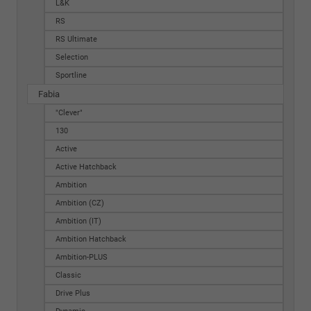
L&K
RS
RS Ultimate
Selection
Sportline
Fabia
"Clever"
130
Active
Active Hatchback
Ambition
Ambition (CZ)
Ambition (IT)
Ambition Hatchback
Ambition-PLUS
Classic
Drive Plus