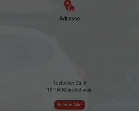
Adresse
Rostocker Str. 6
18198 Klein Schwaß
Ihre Anfahrt
Öffnungszeiten