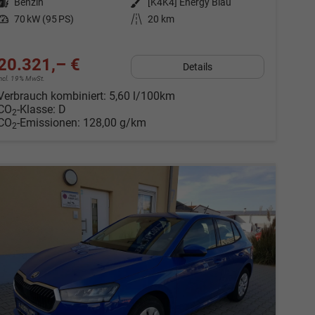
Kraftstoff
Benzin
Außenfarbe
[K4K4] Energy Blau
Leistung
70 kW (95 PS)
Kilometerstand
20 km
20.321,– €
Details
incl. 19% MwSt.
Verbrauch kombiniert:
5,60 l/100km
CO
-Klasse:
D
2
CO
-Emissionen:
128,00 g/km
2