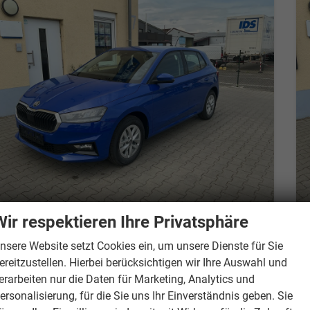
Wir respektieren Ihre Privatsphäre
Skoda Fabia
Classic 5J. Garantie Klimaanlage Sitzheizung vorn Virtuelles Cockpit Kamera PDC v+h
nsere Website setzt Cookies ein, um unsere Dienste für Sie
Lieferzeit 7-14 Tage
Neuwagen
ereitzustellen. Hierbei berücksichtigen wir Ihre Auswahl und
erarbeiten nur die Daten für Marketing, Analytics und
Fahrzeugnr.
881241
Getriebe
Schalt. 5-Gang
ersonalisierung, für die Sie uns Ihr Einverständnis geben. Sie
Kraftstoff
Benzin
Außenfarbe
Energy Blue