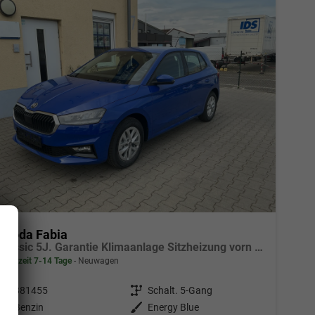
Skoda Fabia
Classic 5J. Garantie Klimaanlage Sitzheizung vorn Virtuelles Cockpit Kamera PDC v+h
Lieferzeit 7-14 Tage
Neuwagen
Fahrzeugnr.
881455
Getriebe
Schalt. 5-Gang
Kraftstoff
Benzin
Außenfarbe
Energy Blue