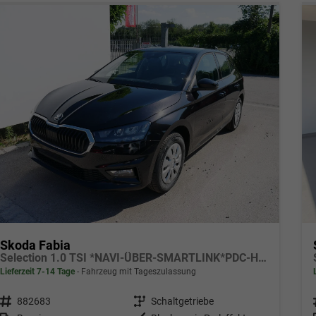
Skoda Fabia
Selection 1.0 TSI *NAVI-ÜBER-SMARTLINK*PDC-HI*LED*SHZ*KLIMA*RADIO
Lieferzeit 7-14 Tage
Fahrzeug mit Tageszulassung
Fahrzeugnr.
882683
Getriebe
Schaltgetriebe