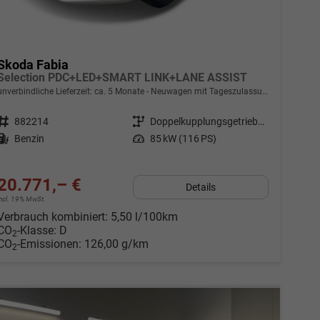
Skoda Fabia
Selection PDC+LED+SMART LINK+LANE ASSIST
unverbindliche Lieferzeit: ca. 5 Monate
Neuwagen mit Tageszulassung
Fahrzeugnr.
882214
Getriebe
Doppelkupplungsgetriebe (DSG)
Kraftstoff
Benzin
Leistung
85 kW (116 PS)
20.771,– €
Details
incl. 19% MwSt.
Verbrauch kombiniert:
5,50 l/100km
CO
-Klasse:
D
2
CO
-Emissionen:
126,00 g/km
2