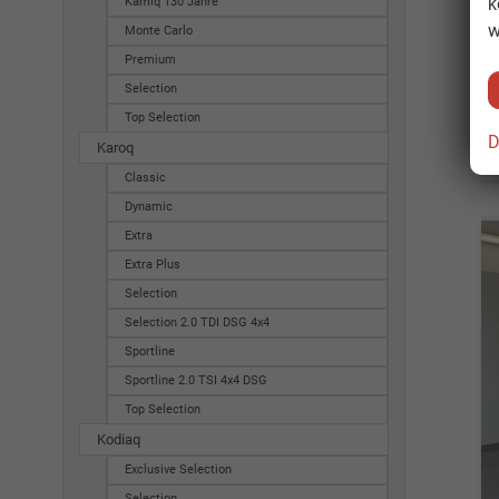
k
Kamiq 130 Jahre
w
Monte Carlo
Premium
Selection
Top Selection
D
Karoq
Classic
Dynamic
Extra
Extra Plus
Selection
Selection 2.0 TDI DSG 4x4
Sportline
Sportline 2.0 TSI 4x4 DSG
Top Selection
Kodiaq
Exclusive Selection
Selection