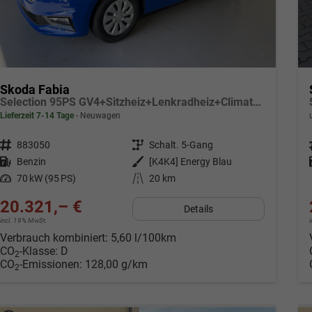
Skoda Fabia
Selection 95PS GV4+Sitzheiz+Lenkradheiz+Climatronic+Sunset+AppConnect+PDC
Lieferzeit 7-14 Tage
Neuwagen
Fahrzeugnr.
883050
Getriebe
Schalt. 5-Gang
Kraftstoff
Benzin
Außenfarbe
[K4K4] Energy Blau
Leistung
70 kW (95 PS)
Kilometerstand
20 km
20.321,– €
Details
incl. 19% MwSt.
Verbrauch kombiniert:
5,60 l/100km
CO
-Klasse:
D
2
CO
-Emissionen:
128,00 g/km
2