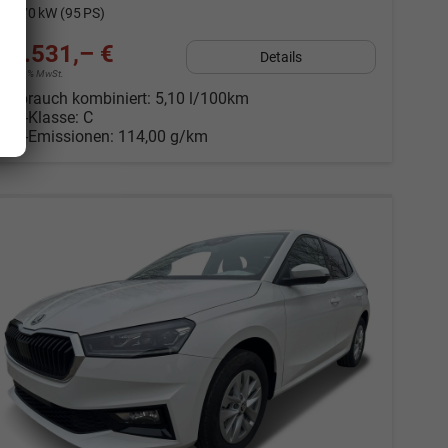
Leistung
70 kW (95 PS)
20.531,– €
Details
incl. 19% MwSt.
Verbrauch kombiniert:
5,10 l/100km
CO
-Klasse:
C
2
CO
-Emissionen:
114,00 g/km
2