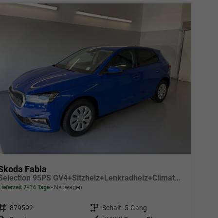
Skoda Fabia
Selection 95PS GV4+Sitzheiz+Lenkradheiz+Climatronic+Sunset+AppConnect+PDC
Lieferzeit 7-14 Tage
Neuwagen
Fahrzeugnr.
879592
Getriebe
Schalt. 5-Gang