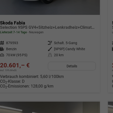
Skoda Fabia
Selection 95PS GV4+Sitzheiz+Lenkradheiz+Climatronic+Sunset+AppConnect+PDC
Lieferzeit 7-14 Tage
Neuwagen
Fahrzeugnr.
879593
Getriebe
Schalt. 5-Gang
Kraftstoff
Benzin
Außenfarbe
[9P9P] Candy White
Leistung
70 kW (95 PS)
Kilometerstand
20 km
20.601,– €
Details
incl. 19% MwSt.
Verbrauch kombiniert:
5,60 l/100km
CO
-Klasse:
D
2
CO
-Emissionen:
128,00 g/km
2