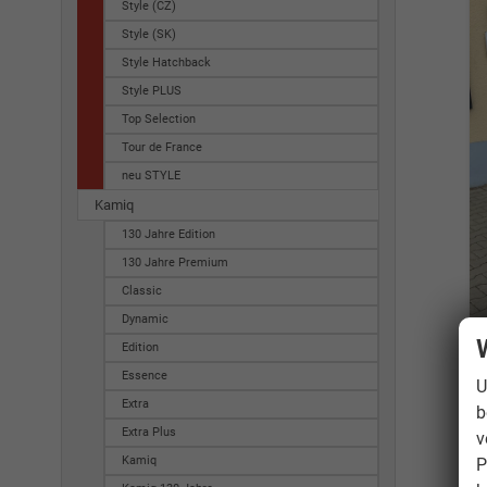
Style (CZ)
Style (SK)
Style Hatchback
Style PLUS
Top Selection
Tour de France
neu STYLE
Kamiq
130 Jahre Edition
130 Jahre Premium
Classic
Dynamic
Edition
Essence
U
Extra
b
Extra Plus
v
Kamiq
P