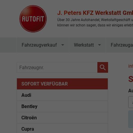
J. Peters KFZ Werkstatt G
Über 30 Jahre Autohandel, Werkstattgeschäft u
können wir schon sagen, dass wir einiges erleb
Fahrzeugverkauf
Werkstatt
Fahrzeuga
Fahrzeugnr.
in
S
SOFORT VERFÜGBAR
Au
Audi
Bentley
Citroën
Cupra