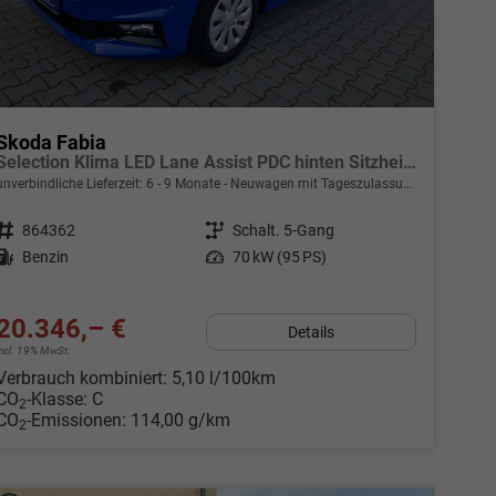
Skoda Fabia
Selection Klima LED Lane Assist PDC hinten Sitzheizung vorn 15 Zoll Bluetooth
unverbindliche Lieferzeit: 6 - 9 Monate
Neuwagen mit Tageszulassung
Fahrzeugnr.
864362
Getriebe
Schalt. 5-Gang
Kraftstoff
Benzin
Leistung
70 kW (95 PS)
20.346,– €
Details
incl. 19% MwSt.
Verbrauch kombiniert:
5,10 l/100km
CO
-Klasse:
C
2
CO
-Emissionen:
114,00 g/km
2