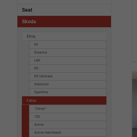
Seat
Skoda
Elroq
60
Essence
L&K
RS
RS Ultimate
Selection
Sportline
Fabia
"Clever"
130
Active
Active Hatchback