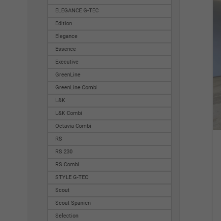
ELEGANCE G-TEC
Edition
Elegance
Essence
Executive
GreenLine
GreenLine Combi
L&K
L&K Combi
Octavia Combi
RS
RS 230
RS Combi
STYLE G-TEC
Scout
Scout Spanien
Selection