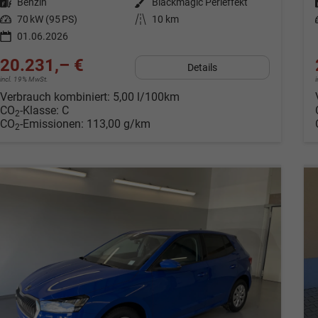
Kraftstoff
Benzin
Außenfarbe
Blackmagic Perleffekt
Leistung
70 kW (95 PS)
Kilometerstand
10 km
01.06.2026
20.231,– €
Details
incl. 19% MwSt.
Verbrauch kombiniert:
5,00 l/100km
CO
-Klasse:
C
2
CO
-Emissionen:
113,00 g/km
2