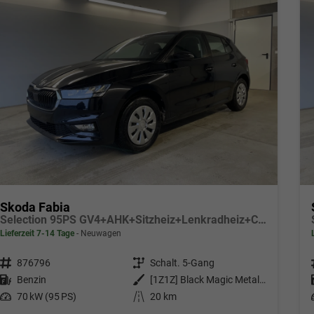
Skoda Fabia
Selection 95PS GV4+AHK+Sitzheiz+Lenkradheiz+Climatronic+Tempomat+PDC
Lieferzeit 7-14 Tage
Neuwagen
Fahrzeugnr.
876796
Getriebe
Schalt. 5-Gang
Kraftstoff
Benzin
Außenfarbe
[1Z1Z] Black Magic Metallic
Leistung
70 kW (95 PS)
Kilometerstand
20 km