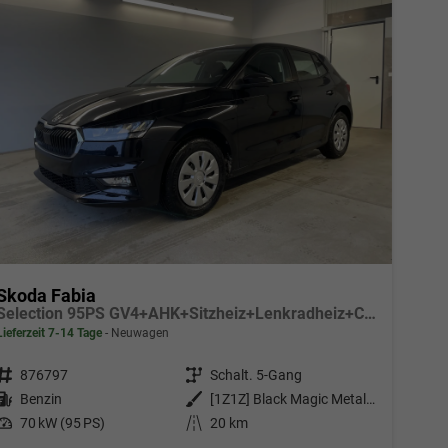
Skoda Fabia
Selection 95PS GV4+AHK+Sitzheiz+Lenkradheiz+Climatronic+Tempomat+PDC
Lieferzeit 7-14 Tage
Neuwagen
Fahrzeugnr.
876797
Getriebe
Schalt. 5-Gang
Kraftstoff
Benzin
Außenfarbe
[1Z1Z] Black Magic Metallic
Leistung
70 kW (95 PS)
Kilometerstand
20 km