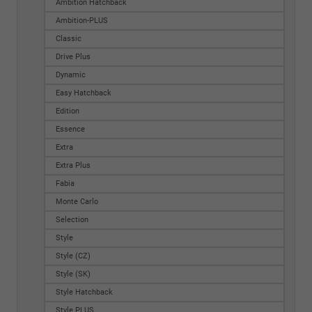
Ambition Hatchback
Ambition-PLUS
Classic
Drive Plus
Dynamic
Easy Hatchback
Edition
Essence
Extra
Extra Plus
Fabia
Monte Carlo
Selection
Style
Style (CZ)
Style (SK)
Style Hatchback
Style PLUS