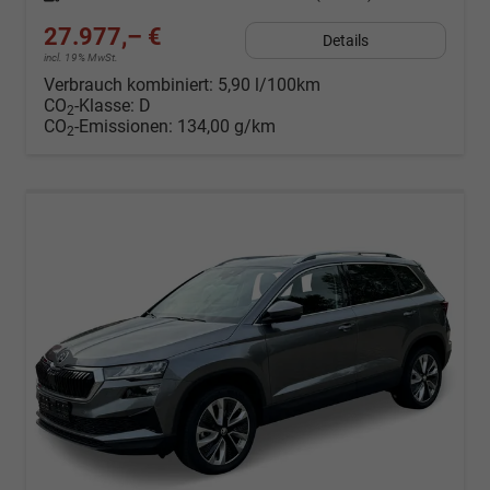
27.977,– €
Details
incl. 19% MwSt.
Verbrauch kombiniert:
5,90 l/100km
CO
-Klasse:
D
2
CO
-Emissionen:
134,00 g/km
2