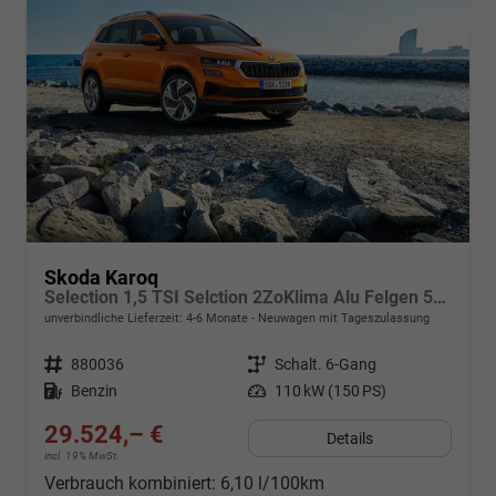
Skoda Karoq
Selection 1,5 TSI Selction 2ZoKlima Alu Felgen 5J Garantie Sitzheizung LED Scheinwerfer Tempomat
unverbindliche Lieferzeit: 4-6 Monate
Neuwagen mit Tageszulassung
Fahrzeugnr.
880036
Getriebe
Schalt. 6-Gang
Kraftstoff
Benzin
Leistung
110 kW (150 PS)
29.524,– €
Details
incl. 19% MwSt.
Verbrauch kombiniert:
6,10 l/100km