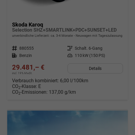
Skoda Karoq
Selection SHZ+SMARTLINK+PDC+SUNSET+LED
unverbindliche Lieferzeit: ca. 3-4 Monate
Neuwagen mit Tageszulassung
Fahrzeugnr.
880555
Getriebe
Schalt. 6-Gang
Kraftstoff
Benzin
Leistung
110 kW (150 PS)
29.481,– €
Details
incl. 19% MwSt.
Verbrauch kombiniert:
6,00 l/100km
CO
-Klasse:
E
2
CO
-Emissionen:
137,00 g/km
2