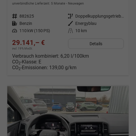
unverbindliche Lieferzeit:
5 Monate
Neuwagen
Fahrzeugnr.
882625
Getriebe
Doppelkupplungsgetriebe (DSG)
Kraftstoff
Benzin
Außenfarbe
Energyblau
Leistung
110 kW (150 PS)
Kilometerstand
10 km
29.141,– €
Details
incl. 19% MwSt.
Verbrauch kombiniert:
6,20 l/100km
CO
-Klasse:
E
2
CO
-Emissionen:
139,00 g/km
2