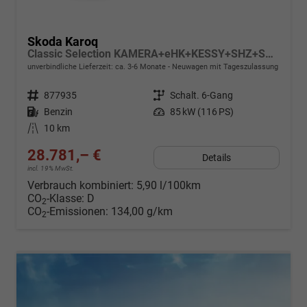
Skoda Karoq
Classic Selection KAMERA+eHK+KESSY+SHZ+SMARTLINK+LED+16" ALU
unverbindliche Lieferzeit: ca. 3-6 Monate
Neuwagen mit Tageszulassung
Fahrzeugnr.
877935
Getriebe
Schalt. 6-Gang
Kraftstoff
Benzin
Leistung
85 kW (116 PS)
Kilometerstand
10 km
28.781,– €
Details
incl. 19% MwSt.
Verbrauch kombiniert:
5,90 l/100km
CO
-Klasse:
D
2
CO
-Emissionen:
134,00 g/km
2