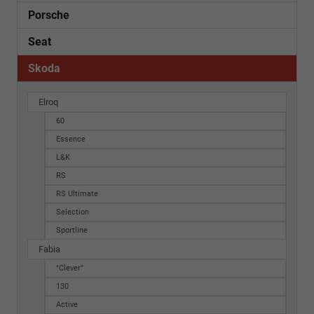
Porsche
Seat
Skoda
Elroq
60
Essence
L&K
RS
RS Ultimate
Selection
Sportline
Fabia
"Clever"
130
Active