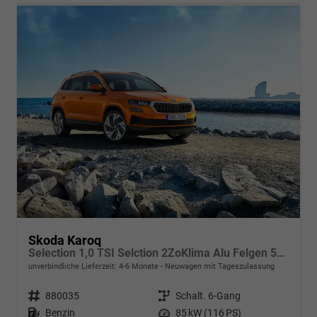
Skoda Karoq
Selection 1,0 TSI Selction 2ZoKlima Alu Felgen 5J Garantie Sitzheizung LED Scheinwerfer Tempomat
unverbindliche Lieferzeit: 4-6 Monate
Neuwagen mit Tageszulassung
Fahrzeugnr.
880035
Getriebe
Schalt. 6-Gang
Kraftstoff
Benzin
Leistung
85 kW (116 PS)