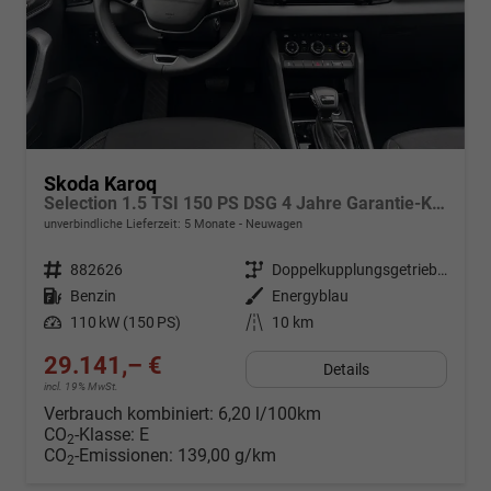
Skoda Karoq
Selection 1.5 TSI 150 PS DSG 4 Jahre Garantie-Keyless Start-AppleCarPlay-AndroidAuto-Sunset-Tempomat-2-Zonen-Klima-16''Alu
unverbindliche Lieferzeit:
5 Monate
Neuwagen
Fahrzeugnr.
882626
Getriebe
Doppelkupplungsgetriebe (DSG)
Kraftstoff
Benzin
Außenfarbe
Energyblau
Leistung
110 kW (150 PS)
Kilometerstand
10 km
29.141,– €
Details
incl. 19% MwSt.
Verbrauch kombiniert:
6,20 l/100km
CO
-Klasse:
E
2
CO
-Emissionen:
139,00 g/km
2