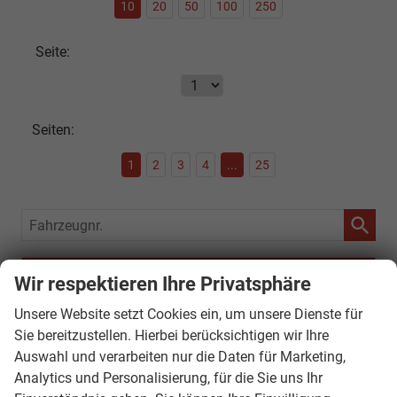
10
20
50
100
250
Seite:
Seiten:
1
2
3
4
...
25
Fahrzeugnr.
SOFORT VERFÜGBAR
Wir respektieren Ihre Privatsphäre
Audi
Unsere Website setzt Cookies ein, um unsere Dienste für
Sie bereitzustellen. Hierbei berücksichtigen wir Ihre
Bentley
Auswahl und verarbeiten nur die Daten für Marketing,
Citroën
Analytics und Personalisierung, für die Sie uns Ihr