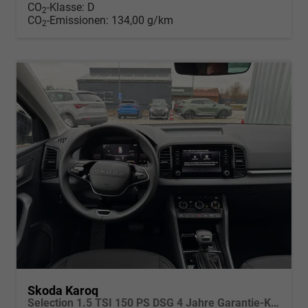
CO
-Klasse:
D
2
CO
-Emissionen:
134,00 g/km
2
Skoda Karoq
Selection 1.5 TSI 150 PS DSG 4 Jahre Garantie-Keyless Start-AppleCarPlay-AndroidAuto-Sunset-Tempomat-2-Zonen-Klima-16''Alu