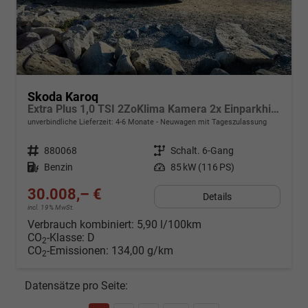
Skoda Karoq
Extra Plus 1,0 TSI 2ZoKlima Kamera 2x Einparkhilfe Alu Felgen 5J Garantie Sitzheizung Matrix el Heckklappe ACC
unverbindliche Lieferzeit: 4-6 Monate
Neuwagen mit Tageszulassung
Fahrzeugnr.
880068
Getriebe
Schalt. 6-Gang
Kraftstoff
Benzin
Leistung
85 kW (116 PS)
30.008,– €
Details
incl. 19% MwSt.
Verbrauch kombiniert:
5,90 l/100km
CO
-Klasse:
D
2
CO
-Emissionen:
134,00 g/km
2
Datensätze pro Seite: