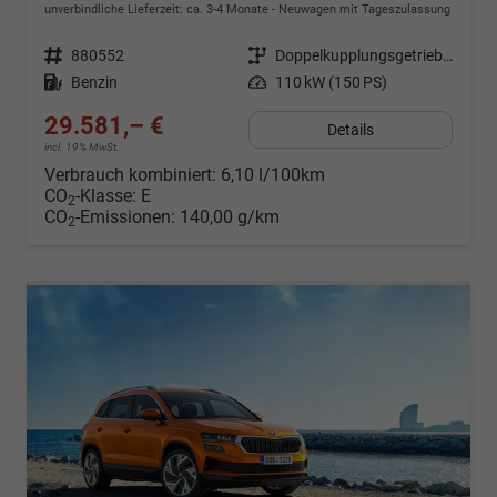
unverbindliche Lieferzeit: ca. 3-4 Monate
Neuwagen mit Tageszulassung
Fahrzeugnr.
880552
Getriebe
Doppelkupplungsgetriebe (DSG)
Kraftstoff
Benzin
Leistung
110 kW (150 PS)
29.581,– €
Details
incl. 19% MwSt.
Verbrauch kombiniert:
6,10 l/100km
CO
-Klasse:
E
2
CO
-Emissionen:
140,00 g/km
2