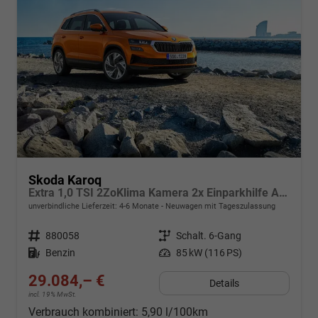
Skoda Karoq
Extra 1,0 TSI 2ZoKlima Kamera 2x Einparkhilfe Alu Felgen 5J Garantie Sitzheizung LED Scheinwerfer ACC
unverbindliche Lieferzeit: 4-6 Monate
Neuwagen mit Tageszulassung
Fahrzeugnr.
880058
Getriebe
Schalt. 6-Gang
Kraftstoff
Benzin
Leistung
85 kW (116 PS)
29.084,– €
Details
incl. 19% MwSt.
Verbrauch kombiniert:
5,90 l/100km