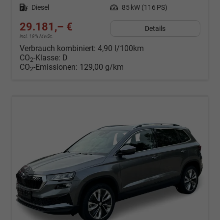
Kraftstoff
Diesel
Leistung
85 kW (116 PS)
29.181,– €
Details
incl. 19% MwSt.
Verbrauch kombiniert:
4,90 l/100km
CO
-Klasse:
D
2
CO
-Emissionen:
129,00 g/km
2