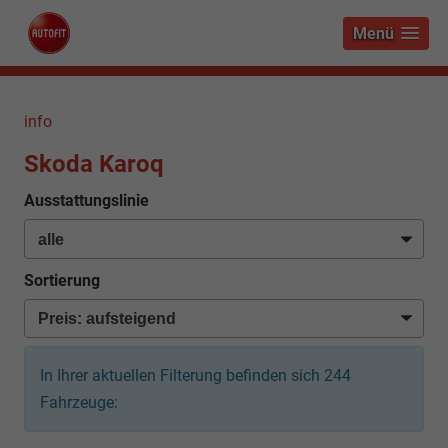
Menü
info
Skoda Karoq
Ausstattungslinie
Sortierung
In Ihrer aktuellen Filterung befinden sich
244
Fahrzeuge: