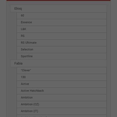
Elroq
60
Essence
L&K
RS
RS Ultimate
Selection
Sportline
Fabia
"Clever"
130
Active
Active Hatchback
Ambition
Ambition (CZ)
Ambition (IT)