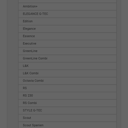
Ambition+
ELEGANCE G-TEC
Edition
Elegance
Essence
Executive
GreenLine
GreenLine Combi
L&K
L&K Combi
Octavia Combi
RS
RS 230
RS Combi
STYLE G-TEC
Scout
Scout Spanien