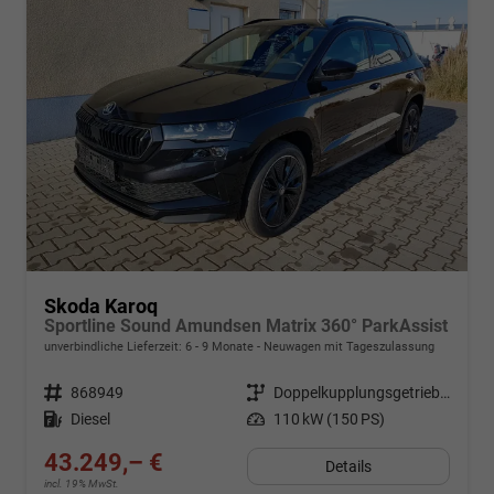
Skoda Karoq
Sportline Sound Amundsen Matrix 360° ParkAssist
unverbindliche Lieferzeit: 6 - 9 Monate
Neuwagen mit Tageszulassung
Fahrzeugnr.
868949
Getriebe
Doppelkupplungsgetriebe (DSG)
Kraftstoff
Diesel
Leistung
110 kW (150 PS)
43.249,– €
Details
incl. 19% MwSt.