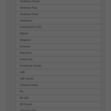
Ambition Combi
Ambition Plus
Ambition fresh
Ambition+
ELEGANCE G-TEC
Edition
Elegance
Essence
Executive
GreenLine
GreenLine Combi
L&K
L&K Combi
Octavia Combi
RS
RS 230
RS Combi
STYLE G-TEC