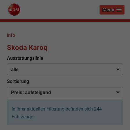
Menü
info
Skoda Karoq
Ausstattungslinie
Sortierung
In Ihrer aktuellen Filterung befinden sich
244
Fahrzeuge: