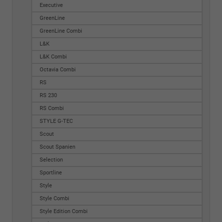
Executive
GreenLine
GreenLine Combi
L&K
L&K Combi
Octavia Combi
RS
RS 230
RS Combi
STYLE G-TEC
Scout
Scout Spanien
Selection
Sportline
Style
Style Combi
Style Edition Combi