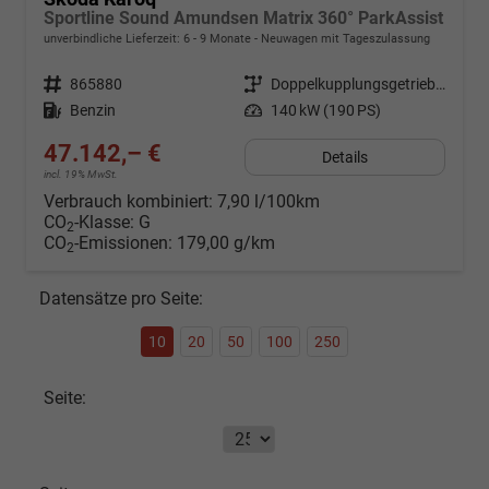
Sportline Sound Amundsen Matrix 360° ParkAssist
unverbindliche Lieferzeit: 6 - 9 Monate
Neuwagen mit Tageszulassung
Fahrzeugnr.
865880
Getriebe
Doppelkupplungsgetriebe (DSG)
Kraftstoff
Benzin
Leistung
140 kW (190 PS)
47.142,– €
Details
incl. 19% MwSt.
Verbrauch kombiniert:
7,90 l/100km
CO
-Klasse:
G
2
CO
-Emissionen:
179,00 g/km
2
Datensätze pro Seite:
10
20
50
100
250
Seite: