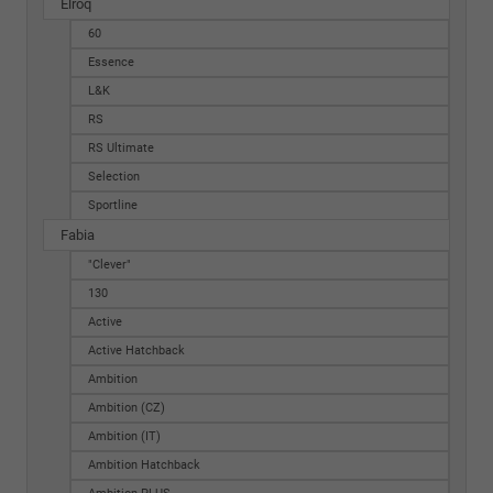
Elroq
60
Essence
L&K
RS
RS Ultimate
Selection
Sportline
Fabia
"Clever"
130
Active
Active Hatchback
Ambition
Ambition (CZ)
Ambition (IT)
Ambition Hatchback