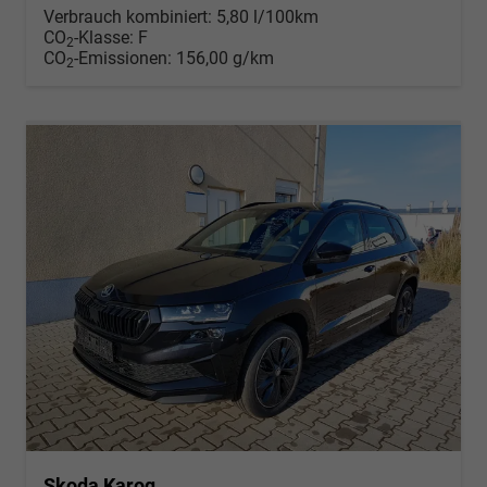
Verbrauch kombiniert:
5,80 l/100km
CO
-Klasse:
F
2
CO
-Emissionen:
156,00 g/km
2
Skoda Karoq