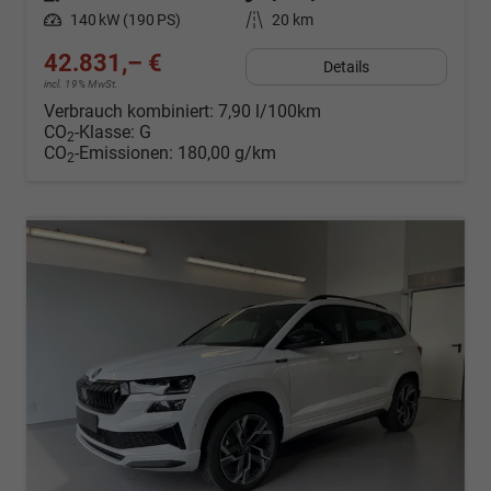
Leistung
140 kW (190 PS)
Kilometerstand
20 km
42.831,– €
Details
incl. 19% MwSt.
Verbrauch kombiniert:
7,90 l/100km
CO
-Klasse:
G
2
CO
-Emissionen:
180,00 g/km
2