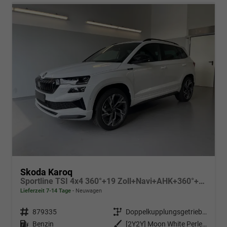
Skoda Karoq
Sportline TSI 4x4 360°+19 Zoll+Navi+AHK+360°+ACC+Frontscheibe beheizbar+Travel Assist
Lieferzeit 7-14 Tage
Neuwagen
Fahrzeugnr.
879335
Getriebe
Doppelkupplungsgetriebe (DSG)
Kraftstoff
Benzin
Außenfarbe
[2Y2Y] Moon White Perleffekt