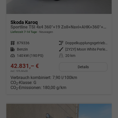
Skoda Karoq
Sportline TSI 4x4 360°+19 Zoll+Navi+AHK+360°+ACC+Frontscheibe beheizbar+Travel Assist
Lieferzeit 7-14 Tage
Neuwagen
Fahrzeugnr.
879336
Getriebe
Doppelkupplungsgetriebe (DSG)
Kraftstoff
Benzin
Außenfarbe
[2Y2Y] Moon White Perleffekt
Leistung
140 kW (190 PS)
Kilometerstand
20 km
42.831,– €
Details
incl. 19% MwSt.
Verbrauch kombiniert:
7,90 l/100km
CO
-Klasse:
G
2
CO
-Emissionen:
180,00 g/km
2