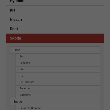
Hyundai
Kia
Nissan
Seat
Skoda
Elroq
60
Essence
L&K
RS
RS Ultimate
Selection
Sportline
Enyaq
Laurin & Klement