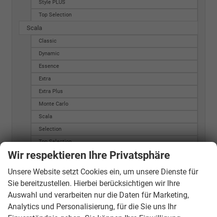
Style PLUS
Top Selection
Scala
Classic
Dynamic
Essence
Extra
Extra Plus
Monte Carlo
Scala
Selection
Top Selection
Wir respektieren Ihre Privatsphäre
Superb Combi
Active
Unsere Website setzt Cookies ein, um unsere Dienste für
Active Combi
Sie bereitzustellen. Hierbei berücksichtigen wir Ihre
Ambition
Auswahl und verarbeiten nur die Daten für Marketing,
Analytics und Personalisierung, für die Sie uns Ihr
Ambition Combi