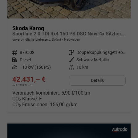
Skoda Karoq
Sportline 2,0 TDI 4x4 150 PS DSG Navi-4x Sitzheizung-Canton Sound-Anhängerkupplung-LED-Matrix-AppleCarPlay-Android-Auto-ACC-Kessy-2-Zonen-Klimaautomatik-18''Alu-Sofort
unverbindliche Lieferzeit: Sofort
Neuwagen
Fahrzeugnr.
879502
Getriebe
Doppelkupplungsgetriebe (DSG)
Kraftstoff
Diesel
Außenfarbe
Schwarz Metallic
Leistung
110 kW (150 PS)
Kilometerstand
10 km
42.431,– €
Details
incl. 19% MwSt.
Verbrauch kombiniert:
5,90 l/100km
CO
-Klasse:
F
2
CO
-Emissionen:
156,00 g/km
2