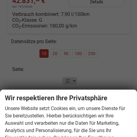
42.831,– €
Details
incl. 19% MwSt.
Verbrauch kombiniert:
7,90 l/100km
CO
-Klasse:
G
2
CO
-Emissionen:
180,00 g/km
2
Datensätze pro Seite:
10
20
50
100
250
Seite:
Seiten:
Wir respektieren Ihre Privatsphäre
Unsere Website setzt Cookies ein, um unsere Dienste für
1
...
20
21
22
23
24
25
Sie bereitzustellen. Hierbei berücksichtigen wir Ihre
Auswahl und verarbeiten nur die Daten für Marketing,
Fahrzeugnr.
Analytics und Personalisierung, für die Sie uns Ihr