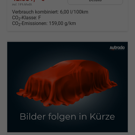
incl. 19% MwSt.
Verbrauch kombiniert:
6,00 l/100km
CO
-Klasse:
F
2
CO
-Emissionen:
159,00 g/km
2