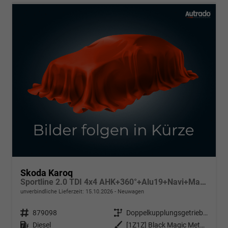
Skoda Karoq
Sportline 2.0 TDI 4x4 AHK+360°+Alu19+Navi+Matrix+Winter+eHeck+Lounge+ACC+GV5
unverbindliche Lieferzeit:
15.10.2026
Neuwagen
Fahrzeugnr.
879098
Getriebe
Doppelkupplungsgetriebe (DSG)
Kraftstoff
Diesel
Außenfarbe
[1Z1Z] Black Magic Metallic