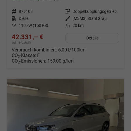
Fahrzeugnr.
879103
Getriebe
Doppelkupplungsgetriebe (DSG)
Kraftstoff
Diesel
Außenfarbe
[M3M3] Stahl Grau
Leistung
110 kW (150 PS)
Kilometerstand
20 km
42.331,– €
Details
incl. 19% MwSt.
Verbrauch kombiniert:
6,00 l/100km
CO
-Klasse:
F
2
CO
-Emissionen:
159,00 g/km
2