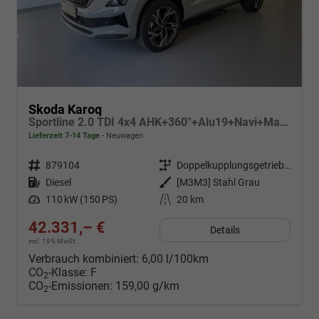
Skoda Karoq
Sportline 2.0 TDI 4x4 AHK+360°+Alu19+Navi+Matrix+Winter+eHeck+Lounge+ACC+GV5
Lieferzeit 7-14 Tage
Neuwagen
Fahrzeugnr.
879104
Getriebe
Doppelkupplungsgetriebe (DSG)
Kraftstoff
Diesel
Außenfarbe
[M3M3] Stahl Grau
Leistung
110 kW (150 PS)
Kilometerstand
20 km
42.331,– €
Details
incl. 19% MwSt.
Verbrauch kombiniert:
6,00 l/100km
CO
-Klasse:
F
2
CO
-Emissionen:
159,00 g/km
2