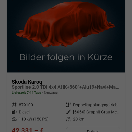
Skoda Karoq
Sportline 2.0 TDI 4x4 AHK+360°+Alu19+Navi+Matrix+Winter+eHeck+Lounge+ACC+GV5
Lieferzeit 7-14 Tage
Neuwagen
Fahrzeugnr.
879100
Getriebe
Doppelkupplungsgetriebe (DSG)
Kraftstoff
Diesel
Außenfarbe
[5X5X] Graphit Grau Metallic
Leistung
110 kW (150 PS)
Kilometerstand
20 km
42.331,– €
Details