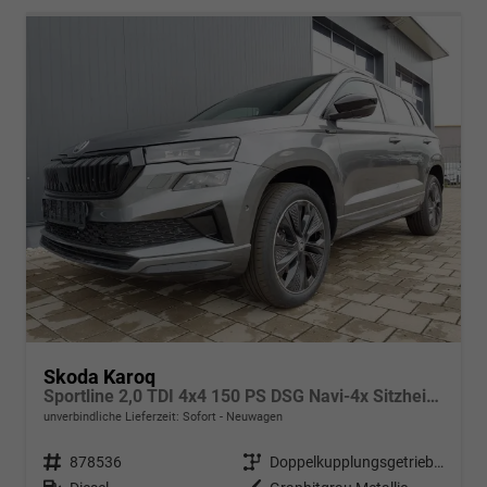
Skoda Karoq
Sportline 2,0 TDI 4x4 150 PS DSG Navi-4x Sitzheizung-Canton Sound-Anhängerkupplung-LED-Matrix-AppleCarPlay-Android-Auto-ACC-Kessy-2-Zonen-Klimaautomatik-18''Alu-Sofort
unverbindliche Lieferzeit: Sofort
Neuwagen
Fahrzeugnr.
878536
Getriebe
Doppelkupplungsgetriebe (DSG)