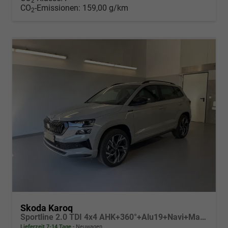
2
CO
-Emissionen:
159,00 g/km
2
Skoda Karoq
Sportline 2.0 TDI 4x4 AHK+360°+Alu19+Navi+Matrix+Winter+eHeck+Lounge+ACC+GV5
Lieferzeit 7-14 Tage
Neuwagen