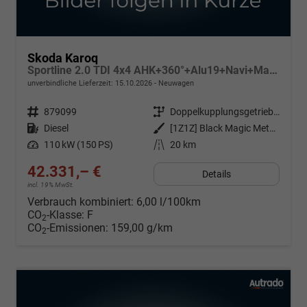
Skoda Karoq
Sportline 2.0 TDI 4x4 AHK+360°+Alu19+Navi+Matrix+Winter+eHeck+Lounge+ACC+GV5
unverbindliche Lieferzeit:
15.10.2026
Neuwagen
Fahrzeugnr.
879099
Getriebe
Doppelkupplungsgetriebe (DSG)
Kraftstoff
Diesel
Außenfarbe
[1Z1Z] Black Magic Metallic
Leistung
110 kW (150 PS)
Kilometerstand
20 km
42.331,– €
Details
incl. 19% MwSt.
Verbrauch kombiniert:
6,00 l/100km
CO
-Klasse:
F
2
CO
-Emissionen:
159,00 g/km
2