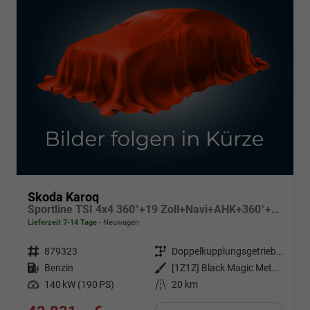
Skoda Karoq
Sportline TSI 4x4 360°+19 Zoll+Navi+AHK+360°+ACC+Frontscheibe beheizbar+Travel Assist
Lieferzeit 7-14 Tage
Neuwagen
Fahrzeugnr.
879323
Getriebe
Doppelkupplungsgetriebe (DSG)
Kraftstoff
Benzin
Außenfarbe
[1Z1Z] Black Magic Metallic
Leistung
140 kW (190 PS)
Kilometerstand
20 km