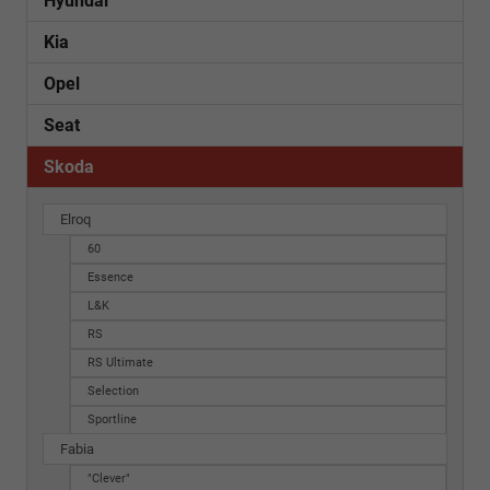
Hyundai
Kia
Opel
Seat
Skoda
Elroq
60
Essence
L&K
RS
RS Ultimate
Selection
Sportline
Fabia
"Clever"