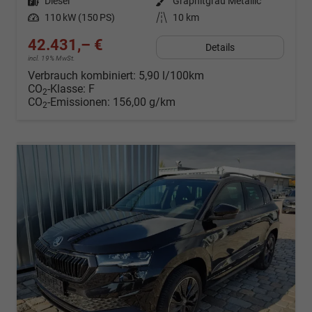
Kraftstoff
Diesel
Außenfarbe
Graphitgrau Metallic
Leistung
110 kW (150 PS)
Kilometerstand
10 km
42.431,– €
Details
incl. 19% MwSt.
Verbrauch kombiniert:
5,90 l/100km
CO
-Klasse:
F
2
CO
-Emissionen:
156,00 g/km
2