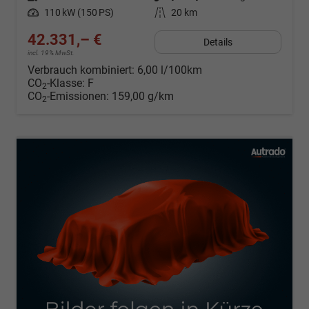
Leistung
110 kW (150 PS)
Kilometerstand
20 km
42.331,– €
Details
incl. 19% MwSt.
Verbrauch kombiniert:
6,00 l/100km
CO
-Klasse:
F
2
CO
-Emissionen:
159,00 g/km
2