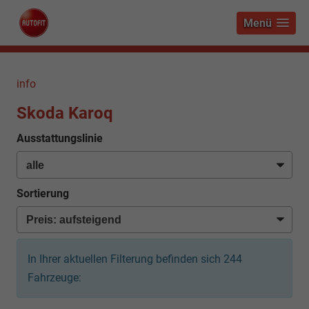
Menü
info
Skoda Karoq
Ausstattungslinie
Sortierung
In Ihrer aktuellen Filterung befinden sich
244
Fahrzeuge: