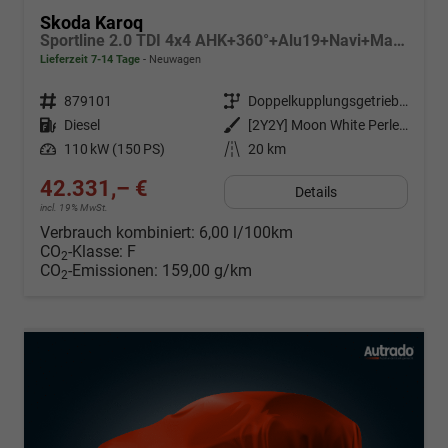
Skoda Karoq
Sportline 2.0 TDI 4x4 AHK+360°+Alu19+Navi+Matrix+Winter+eHeck+Lounge+ACC+GV5
Lieferzeit 7-14 Tage
Neuwagen
Fahrzeugnr.
879101
Getriebe
Doppelkupplungsgetriebe (DSG)
Kraftstoff
Diesel
Außenfarbe
[2Y2Y] Moon White Perleffekt
Leistung
110 kW (150 PS)
Kilometerstand
20 km
42.331,– €
Details
incl. 19% MwSt.
Verbrauch kombiniert:
6,00 l/100km
CO
-Klasse:
F
2
CO
-Emissionen:
159,00 g/km
2