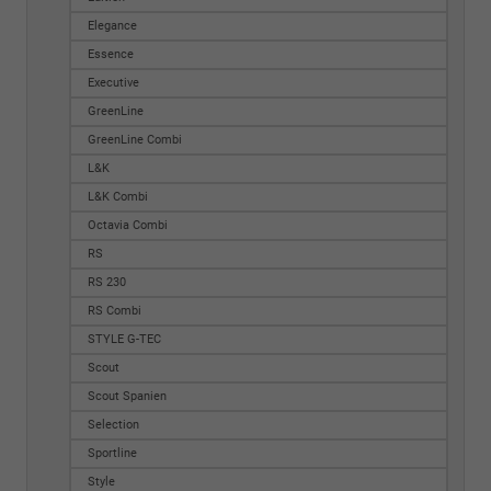
Elegance
Essence
Executive
GreenLine
GreenLine Combi
L&K
L&K Combi
Octavia Combi
RS
RS 230
RS Combi
STYLE G-TEC
Scout
Scout Spanien
Selection
Sportline
Style