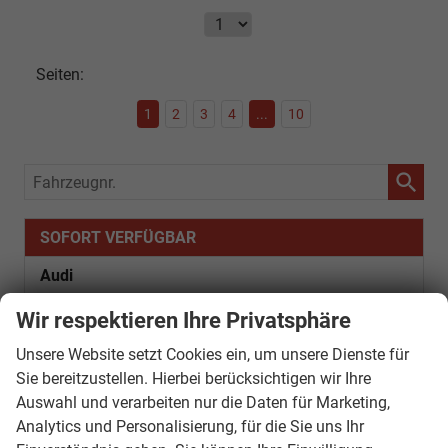
Seiten:
1
2
3
4
...
10
Fahrzeugnr.
SOFORT VERFÜGBAR
Audi
Bentley
Wir respektieren Ihre Privatsphäre
Citroën
Unsere Website setzt Cookies ein, um unsere Dienste für
Sie bereitzustellen. Hierbei berücksichtigen wir Ihre
Cupra
Auswahl und verarbeiten nur die Daten für Marketing,
Analytics und Personalisierung, für die Sie uns Ihr
Dacia