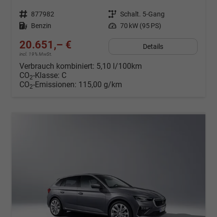
Fahrzeugnr.
877982
Getriebe
Schalt. 5-Gang
Kraftstoff
Benzin
Leistung
70 kW (95 PS)
20.651,– €
Details
incl. 19% MwSt.
Verbrauch kombiniert:
5,10 l/100km
CO
-Klasse:
C
2
CO
-Emissionen:
115,00 g/km
2