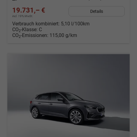
19.731,– €
Details
incl. 19% MwSt.
Verbrauch kombiniert:
5,10 l/100km
CO
-Klasse:
C
2
CO
-Emissionen:
115,00 g/km
2