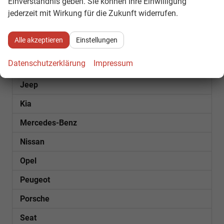
Einverständnis geben. Sie können Ihre Einwilligung
Fiat
jederzeit mit Wirkung für die Zukunft widerrufen.
Ford
Alle akzeptieren
Einstellungen
Futura
Datenschutzerklärung
Impressum
Hyundai
Jeep
Kia
Mercedes-Benz
Nissan
Opel
Peugeot
Porsche
Seat