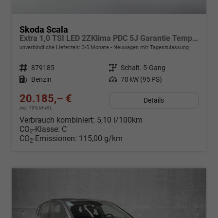
Skoda Scala
Extra 1,0 TSI LED 2ZKlima PDC 5J Garantie Temp Kamera Sunset Alu Felgen SmartLink Sitzheizung Multi Lederlenkrad Bluetooth
unverbindliche Lieferzeit: 3-5 Monate
Neuwagen mit Tageszulassung
Fahrzeugnr.
879185
Getriebe
Schalt. 5-Gang
Kraftstoff
Benzin
Leistung
70 kW (95 PS)
20.185,– €
Details
incl. 19% MwSt.
Verbrauch kombiniert:
5,10 l/100km
CO
-Klasse:
C
2
CO
-Emissionen:
115,00 g/km
2