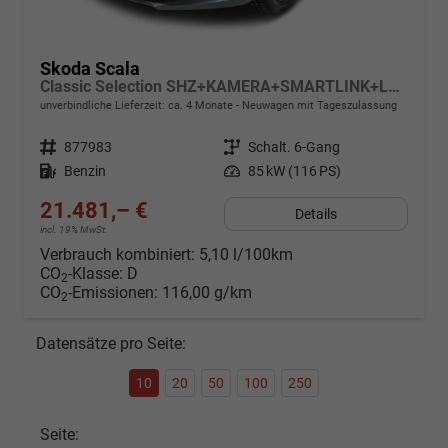
Skoda Scala
Classic Selection SHZ+KAMERA+SMARTLINK+LED+16" ALU
unverbindliche Lieferzeit: ca. 4 Monate
Neuwagen mit Tageszulassung
Fahrzeugnr.
877983
Getriebe
Schalt. 6-Gang
Kraftstoff
Benzin
Leistung
85 kW (116 PS)
21.481,– €
Details
incl. 19% MwSt.
Verbrauch kombiniert:
5,10 l/100km
CO
-Klasse:
D
2
CO
-Emissionen:
116,00 g/km
2
Datensätze pro Seite:
10
20
50
100
250
Seite: