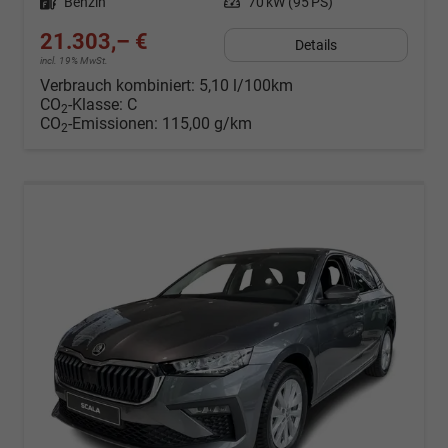
Kraftstoff
Benzin
Leistung
70 kW (95 PS)
21.303,– €
Details
incl. 19% MwSt.
Verbrauch kombiniert:
5,10 l/100km
CO
-Klasse:
C
2
CO
-Emissionen:
115,00 g/km
2