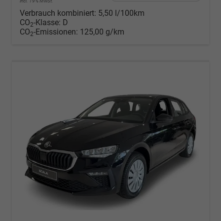
incl. 19% MwSt.
Verbrauch kombiniert:
5,50 l/100km
CO
-Klasse:
D
2
CO
-Emissionen:
125,00 g/km
2