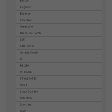
Edition
Elegance
Essence
Executive
GreenLine
GreenLine Combi
L&K
L&K Combi
Octavia Combi
RS
RS 230
RS Combi
STYLE G-TEC
Scout
Scout Spanien
Selection
Sportline
Style