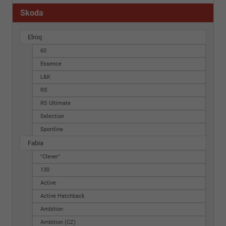
Skoda
Elroq
60
Essence
L&K
RS
RS Ultimate
Selection
Sportline
Fabia
"Clever"
130
Active
Active Hatchback
Ambition
Ambition (CZ)