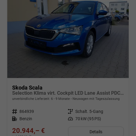
Skoda Scala
Selection Klima virt. Cockpit LED Lane Assist PDC hinten Sitzheizung vorn 16 Zoll Bluetooth
unverbindliche Lieferzeit: 6 - 9 Monate
Neuwagen mit Tageszulassung
Fahrzeugnr.
864939
Getriebe
Schalt. 5-Gang
Kraftstoff
Benzin
Leistung
70 kW (95 PS)
20.944,– €
Details