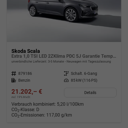
Skoda Scala
Extra 1,0 TSI LED 2ZKlima PDC 5J Garantie Temp Kamera Sunset Alu Felgen SmartLink Sitzheizung Multi Lederlenkrad Bluetooth
unverbindliche Lieferzeit: 3-5 Monate
Neuwagen mit Tageszulassung
Fahrzeugnr.
879186
Getriebe
Schalt. 6-Gang
Kraftstoff
Benzin
Leistung
85 kW (116 PS)
21.202,– €
Details
incl. 19% MwSt.
Verbrauch kombiniert:
5,20 l/100km
CO
-Klasse:
D
2
CO
-Emissionen:
117,00 g/km
2