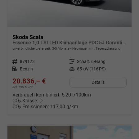
Skoda Scala
Essence 1,0 TSI LED Klimaanlage PDC 5J Garantie Spurhalteassistent Bluetooth
unverbindliche Lieferzeit: 3-5 Monate
Neuwagen mit Tageszulassung
Fahrzeugnr.
879173
Getriebe
Schalt. 6-Gang
Kraftstoff
Benzin
Leistung
85 kW (116 PS)
20.836,– €
Details
incl. 19% MwSt.
Verbrauch kombiniert:
5,20 l/100km
CO
-Klasse:
D
2
CO
-Emissionen:
117,00 g/km
2