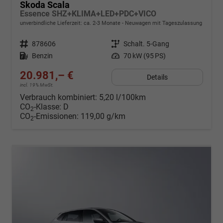
Skoda Scala
Essence SHZ+KLIMA+LED+PDC+VICO
unverbindliche Lieferzeit: ca. 2-3 Monate
Neuwagen mit Tageszulassung
Fahrzeugnr.
878606
Getriebe
Schalt. 5-Gang
Kraftstoff
Benzin
Leistung
70 kW (95 PS)
20.981,– €
Details
incl. 19% MwSt.
Verbrauch kombiniert:
5,20 l/100km
CO
-Klasse:
D
2
CO
-Emissionen:
119,00 g/km
2