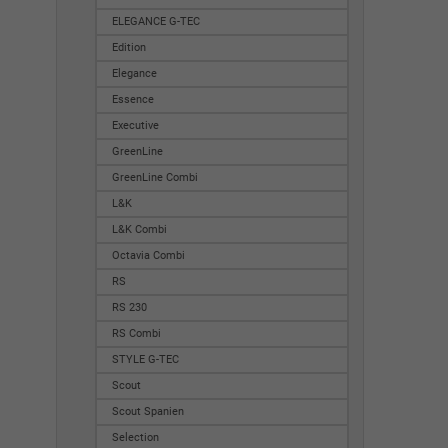
ELEGANCE G-TEC
Edition
Elegance
Essence
Executive
GreenLine
GreenLine Combi
L&K
L&K Combi
Octavia Combi
RS
RS 230
RS Combi
STYLE G-TEC
Scout
Scout Spanien
Selection