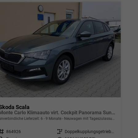
Skoda Scala
Monte Carlo Klimaauto virt. Cockpit Panorama Sunset Matrix-LED Lane Assist Kamera PDC hinten Sitzheizung vorn 17 Zoll LM Kessy
unverbindliche Lieferzeit: 6 - 9 Monate
Neuwagen mit Tageszulassung
Fahrzeugnr.
864926
Getriebe
Doppelkupplungsgetriebe (DSG)