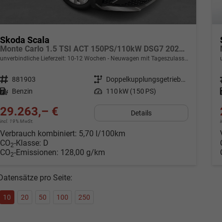
Skoda Scala
Monte Carlo 1.5 TSI ACT 150PS/110kW DSG7 2027 *PANO+Matrix+Sportsitze*
unverbindliche Lieferzeit: 10-12 Wochen
Neuwagen mit Tageszulassung
Fahrzeugnr.
881903
Getriebe
Doppelkupplungsgetriebe (DSG)
Kraftstoff
Benzin
Leistung
110 kW (150 PS)
29.263,– €
Details
incl. 19% MwSt.
Verbrauch kombiniert:
5,70 l/100km
CO
-Klasse:
D
2
CO
-Emissionen:
128,00 g/km
2
Datensätze pro Seite:
10
20
50
100
250