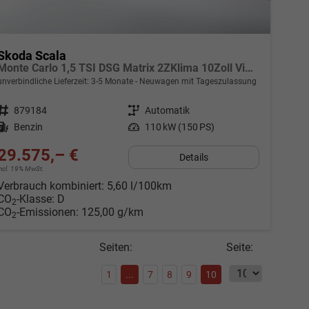
Skoda Scala
Monte Carlo 1,5 TSI DSG Matrix 2ZKlima 10Zoll ViCo 5J Garantie Tempomat Kamera SmartLink Sitzheizung Panoramadach 2 x PDC
unverbindliche Lieferzeit: 3-5 Monate
Neuwagen mit Tageszulassung
Fahrzeugnr.
879184
Getriebe
Automatik
Kraftstoff
Benzin
Leistung
110 kW (150 PS)
29.575,– €
Details
incl. 19% MwSt.
Verbrauch kombiniert:
5,60 l/100km
CO
-Klasse:
D
2
CO
-Emissionen:
125,00 g/km
2
Seiten:
Seite:
1
...
7
8
9
10