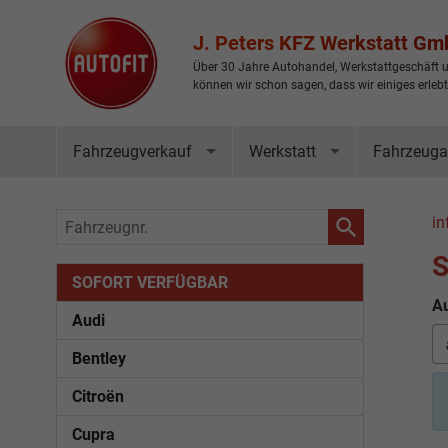
J. Peters KFZ Werkstatt G
Über 30 Jahre Autohandel, Werkstattgeschäft u
können wir schon sagen, dass wir einiges erleb
Fahrzeugverkauf
Werkstatt
Fahrzeuga
Fahrzeugnr.
in
S
SOFORT VERFÜGBAR
Au
Audi
Bentley
Citroën
Cupra