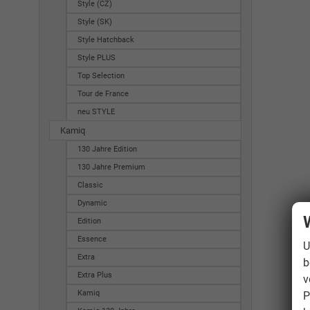
Style (CZ)
Style (SK)
Style Hatchback
Style PLUS
Top Selection
Tour de France
neu STYLE
Kamiq
130 Jahre Edition
130 Jahre Premium
Classic
Dynamic
Edition
Essence
U
Extra
b
Extra Plus
v
Kamiq
P