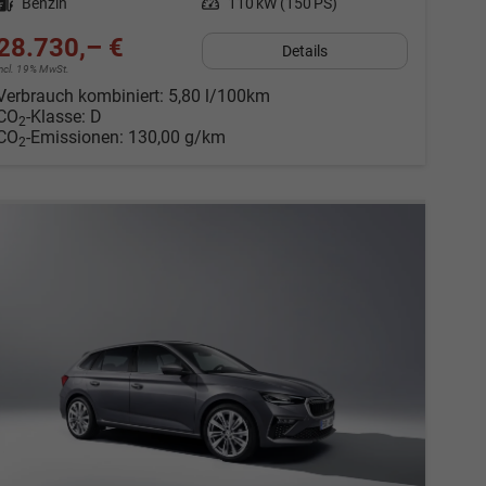
Kraftstoff
Benzin
Leistung
110 kW (150 PS)
28.730,– €
Details
incl. 19% MwSt.
Verbrauch kombiniert:
5,80 l/100km
CO
-Klasse:
D
2
CO
-Emissionen:
130,00 g/km
2