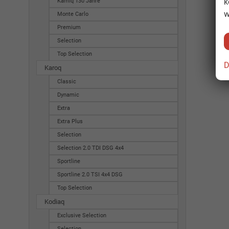
k
Kamiq 130 Jahre
w
Monte Carlo
Premium
Selection
Top Selection
D
Karoq
Classic
Dynamic
Extra
Extra Plus
Selection
Selection 2.0 TDI DSG 4x4
Sportline
Sportline 2.0 TSI 4x4 DSG
Top Selection
Kodiaq
Exclusive Selection
Selection