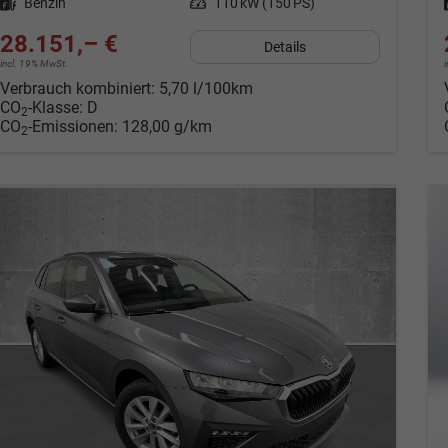
Kraftstoff
Benzin
Leistung
110 kW (150 PS)
28.151,– €
Details
incl. 19% MwSt.
Verbrauch kombiniert:
5,70 l/100km
CO
-Klasse:
D
2
CO
-Emissionen:
128,00 g/km
2