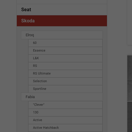
Seat
Skoda
Elroq
60
Essence
L&K
RS
RS Ultimate
Selection
Sportline
Fabia
"Clever"
130
Active
Active Hatchback