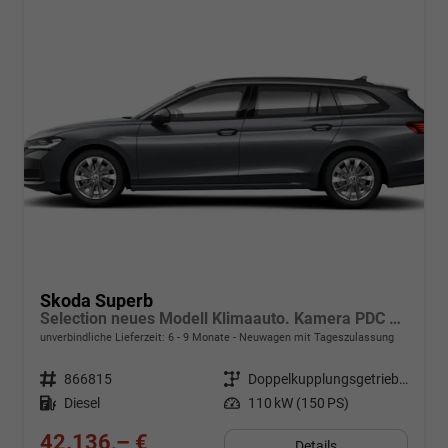
Skoda Superb
Selection neues Modell Klimaauto. Kamera PDC SHZ vorn 17 Zoll LM
unverbindliche Lieferzeit: 6 - 9 Monate
Neuwagen mit Tageszulassung
Fahrzeugnr.
866815
Getriebe
Doppelkupplungsgetriebe (DSG)
Kraftstoff
Diesel
Leistung
110 kW (150 PS)
42.136,– €
Details