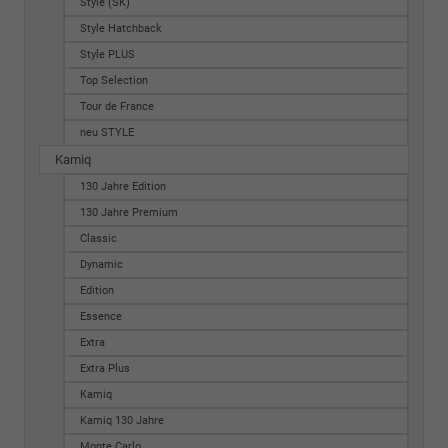
Style (SK)
Style Hatchback
Style PLUS
Top Selection
Tour de France
neu STYLE
Kamiq
130 Jahre Edition
130 Jahre Premium
Classic
Dynamic
Edition
Essence
Extra
Extra Plus
Kamiq
Kamiq 130 Jahre
Monte Carlo