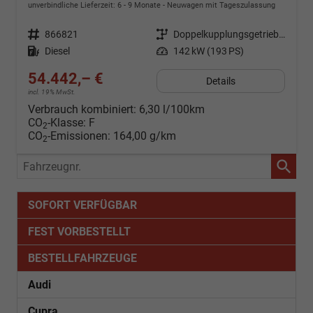
unverbindliche Lieferzeit: 6 - 9 Monate
Neuwagen mit Tageszulassung
Fahrzeugnr.
866821
Getriebe
Doppelkupplungsgetriebe (DSG)
Kraftstoff
Diesel
Leistung
142 kW (193 PS)
54.442,– €
Details
incl. 19% MwSt.
Verbrauch kombiniert:
6,30 l/100km
CO
-Klasse:
F
2
CO
-Emissionen:
164,00 g/km
2
Fahrzeugnr.
SOFORT VERFÜGBAR
FEST VORBESTELLT
BESTELLFAHRZEUGE
Audi
Cupra