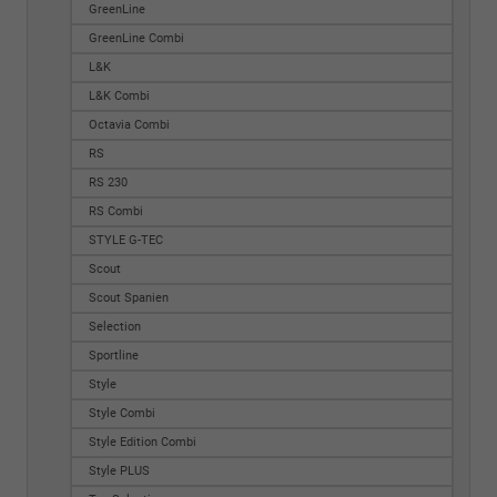
GreenLine
GreenLine Combi
L&K
L&K Combi
Octavia Combi
RS
RS 230
RS Combi
STYLE G-TEC
Scout
Scout Spanien
Selection
Sportline
Style
Style Combi
Style Edition Combi
Style PLUS