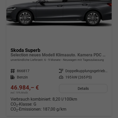
Skoda Superb
Selection neues Modell Klimaauto. Kamera PDC SHZ vorn 17 Zoll LM
unverbindliche Lieferzeit: 6 - 9 Monate
Neuwagen mit Tageszulassung
Fahrzeugnr.
866817
Getriebe
Doppelkupplungsgetriebe (DSG)
Kraftstoff
Benzin
Leistung
195 kW (265 PS)
46.984,– €
Details
incl. 19% MwSt.
Verbrauch kombiniert:
8,20 l/100km
CO
-Klasse:
G
2
CO
-Emissionen:
187,00 g/km
2