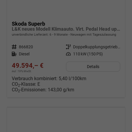
Skoda Superb
L&K neues Modell Klimaauto. Virt. Pedal Head up Displ. Kessy Navi. Kamera PDC SHZ
unverbindliche Lieferzeit: 6 - 9 Monate
Neuwagen mit Tageszulassung
Fahrzeugnr.
866820
Getriebe
Doppelkupplungsgetriebe (DSG)
Kraftstoff
Diesel
Leistung
110 kW (150 PS)
49.594,– €
Details
incl. 19% MwSt.
Verbrauch kombiniert:
5,40 l/100km
CO
-Klasse:
E
2
CO
-Emissionen:
143,00 g/km
2