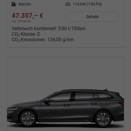
Kraftstoff
Benzin
Leistung
110 kW (150 PS)
47.357,– €
Details
incl. 19% MwSt.
Verbrauch kombiniert:
5,90 l/100km
CO
-Klasse:
D
2
CO
-Emissionen:
134,00 g/km
2