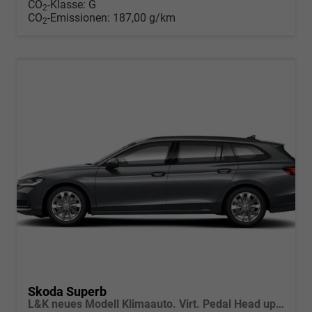
CO
-Klasse:
G
2
CO
-Emissionen:
187,00 g/km
2
Skoda Superb
L&K neues Modell Klimaauto. Virt. Pedal Head up Displ. Kessy Navi. Kamera PDC SHZ