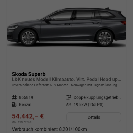
Skoda Superb
L&K neues Modell Klimaauto. Virt. Pedal Head up Displ. Kessy Navi. Kamera PDC SHZ
unverbindliche Lieferzeit: 6 - 9 Monate
Neuwagen mit Tageszulassung
Fahrzeugnr.
866819
Getriebe
Doppelkupplungsgetriebe (DSG)
Kraftstoff
Benzin
Leistung
195 kW (265 PS)
54.442,– €
Details
incl. 19% MwSt.
Verbrauch kombiniert:
8,20 l/100km