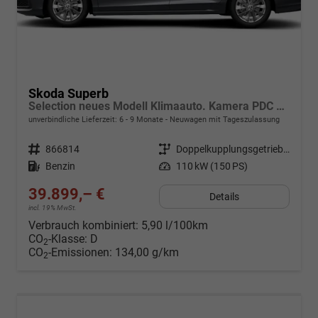
Skoda Superb
Selection neues Modell Klimaauto. Kamera PDC SHZ vorn 17 Zoll LM
unverbindliche Lieferzeit: 6 - 9 Monate
Neuwagen mit Tageszulassung
Fahrzeugnr.
866814
Getriebe
Doppelkupplungsgetriebe (DSG)
Kraftstoff
Benzin
Leistung
110 kW (150 PS)
39.899,– €
Details
incl. 19% MwSt.
Verbrauch kombiniert:
5,90 l/100km
CO
-Klasse:
D
2
CO
-Emissionen:
134,00 g/km
2