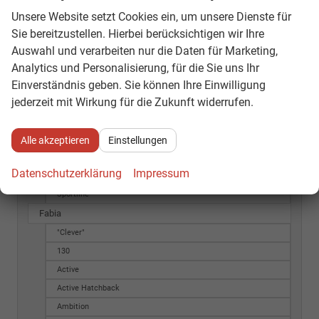
Sportline
Unsere Website setzt Cookies ein, um unsere Dienste für
Enyaq
Sie bereitzustellen. Hierbei berücksichtigen wir Ihre
Laurin & Klement
Auswahl und verarbeiten nur die Daten für Marketing,
RS
Analytics und Personalisierung, für die Sie uns Ihr
Selection
Einverständnis geben. Sie können Ihre Einwilligung
jederzeit mit Wirkung für die Zukunft widerrufen.
Sportline
Enyaq Coupé
Laurin & Klement
Alle akzeptieren
Einstellungen
RS
Datenschutzerklärung
Impressum
Selection
Sportline
Fabia
"Clever"
130
Active
Active Hatchback
Ambition