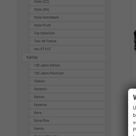
Style (CZ)
Style (SK)
Style Hatchback
Style PLUS
Top Selection
Tour de France
neu STYLE
Kamiq
130 Jahre Edition
130 Jahre Premium
Classic
Dynamic
Edition
Essence
U
Extra
b
Extra Plus
v
Kamiq
P