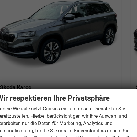
Skoda Karoq
Selection AHK+LED+KAMERA+PDC+ACC
Wir respektieren Ihre Privatsphäre
unverbindliche Lieferzeit:
27.08.2026
Neuwagen mit Tageszulassung
nsere Website setzt Cookies ein, um unsere Dienste für Sie
Fahrzeugnr.
883001
Getriebe
Doppelkupplungsgetriebe (DSG)
ereitzustellen. Hierbei berücksichtigen wir Ihre Auswahl und
Kraftstoff
Diesel
Außenfarbe
Smokey Diamond-Silber Metallic
erarbeiten nur die Daten für Marketing, Analytics und
Leistung
110 kW (150 PS)
ersonalisierung, für die Sie uns Ihr Einverständnis geben. Sie