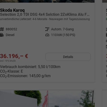
Skoda Karoq
Selection 2,0 TDI DSG 4x4 Selction 2ZoKlima Alu Felgen 5J Garantie Sitzheizung LED Scheinwerfer Tempomat
unverbindliche Lieferzeit: 4-6 Monate
Neuwagen mit Tageszulassung
Fahrzeugnr.
880052
Getriebe
Autom. 7-Gang
Kraftstoff
Diesel
Leistung
110 kW (150 PS)
36.196,– €
Details
incl. 19% MwSt.
Verbrauch kombiniert:
5,50 l/100km
CO
-Klasse:
E
2
CO
-Emissionen:
145,00 g/km
2