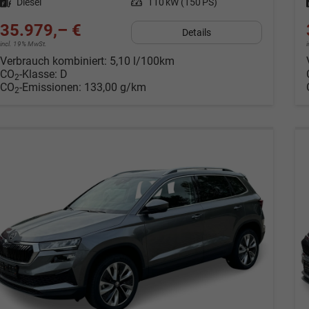
Kraftstoff
Diesel
Leistung
110 kW (150 PS)
35.979,– €
Details
incl. 19% MwSt.
Verbrauch kombiniert:
5,10 l/100km
CO
-Klasse:
D
2
CO
-Emissionen:
133,00 g/km
2