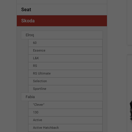
Seat
Skoda
Elroq
60
Essence
L&K
RS
RS Ultimate
Selection
Sportline
Fabia
"Clever"
130
Active
Active Hatchback