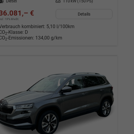
Kraftstoff
Diesel
Leistung
110 kW (150 PS)
36.081,– €
Details
incl. 19% MwSt.
Verbrauch kombiniert:
5,10 l/100km
CO
-Klasse:
D
2
CO
-Emissionen:
134,00 g/km
2