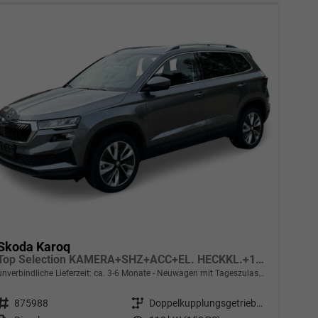
Skoda Karoq
Top Selection KAMERA+SHZ+ACC+EL. HECKKL.+17" ALU+KESSY
unverbindliche Lieferzeit: ca. 3-6 Monate
Neuwagen mit Tageszulassung
Fahrzeugnr.
875988
Getriebe
Doppelkupplungsgetriebe (DSG)