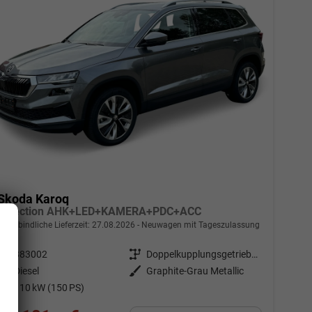
Skoda Karoq
Selection AHK+LED+KAMERA+PDC+ACC
unverbindliche Lieferzeit:
27.08.2026
Neuwagen mit Tageszulassung
Fahrzeugnr.
883002
Getriebe
Doppelkupplungsgetriebe (DSG)
Kraftstoff
Diesel
Außenfarbe
Graphite-Grau Metallic
Leistung
110 kW (150 PS)