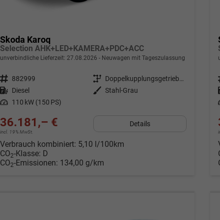
Skoda Karoq
Selection AHK+LED+KAMERA+PDC+ACC
unverbindliche Lieferzeit:
27.08.2026
Neuwagen mit Tageszulassung
Fahrzeugnr.
882999
Getriebe
Doppelkupplungsgetriebe (DSG)
Kraftstoff
Diesel
Außenfarbe
Stahl-Grau
Leistung
110 kW (150 PS)
36.181,– €
Details
incl. 19% MwSt.
Verbrauch kombiniert:
5,10 l/100km
CO
-Klasse:
D
2
CO
-Emissionen:
134,00 g/km
2