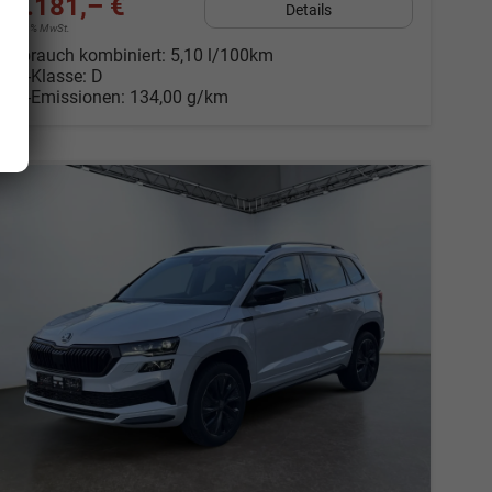
36.181,– €
Details
incl. 19% MwSt.
Verbrauch kombiniert:
5,10 l/100km
CO
-Klasse:
D
2
CO
-Emissionen:
134,00 g/km
2