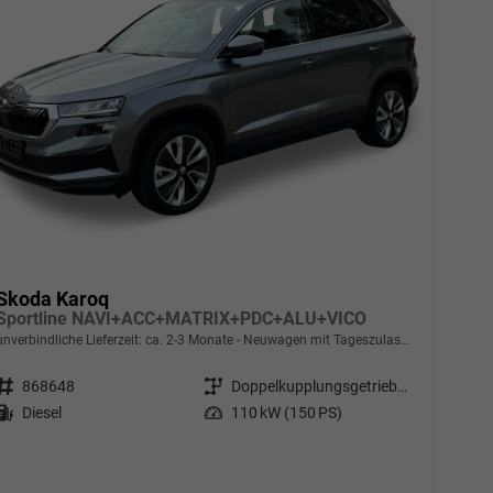
Skoda Karoq
Sportline NAVI+ACC+MATRIX+PDC+ALU+VICO
unverbindliche Lieferzeit: ca. 2-3 Monate
Neuwagen mit Tageszulassung
Fahrzeugnr.
868648
Getriebe
Doppelkupplungsgetriebe (DSG)
Kraftstoff
Diesel
Leistung
110 kW (150 PS)