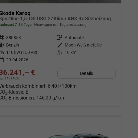
Skoda Karoq
Sportline 1,5 TSI DSG 2ZKlima AHK 4x Sitzheizung beheizte Frontscheibe Canton Totewinkel 5J Garantie
Lieferzeit 7-14 Tage
Neuwagen mit Tageszulassung
Fahrzeugnr.
880853
Getriebe
Automatik
Kraftstoff
Benzin
Außenfarbe
Moon Weiß metallic
Leistung
110 kW (150 PS)
Kilometerstand
10 km
29.04.2026
36.241,– €
Details
incl. 19% MwSt.
Verbrauch kombiniert:
6,40 l/100km
CO
-Klasse:
E
2
CO
-Emissionen:
146,00 g/km
2