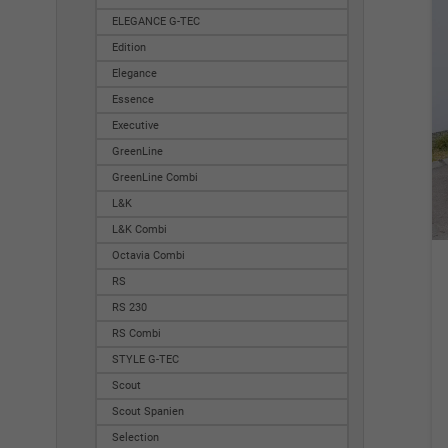
ELEGANCE G-TEC
Edition
Elegance
Essence
Executive
GreenLine
GreenLine Combi
L&K
L&K Combi
Octavia Combi
RS
RS 230
RS Combi
STYLE G-TEC
Scout
Scout Spanien
Selection