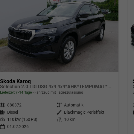
Skoda Karoq
Selection 2.0 TDI DSG 4x4 4x4*AHK*TEMPOMAT*SMARTLINK*KLIMAAUTOMATIK*SHZ*LED
Lieferzeit 7-14 Tage
Fahrzeug mit Tageszulassung
Fahrzeugnr.
880372
Getriebe
Automatik
Kraftstoff
Diesel
Außenfarbe
Blackmagic Perleffekt
Leistung
110 kW (150 PS)
Kilometerstand
10 km
01.02.2026