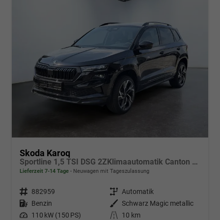
Skoda Karoq
Sportline 1,5 TSI DSG 2ZKlimaautomatik Canton Anhängerkupplung Totewinkel Assistent 2 x Einparkhilfe Kamera 19 Zoll Felgen adaptiver Tempomat 5J Garantie
Lieferzeit 7-14 Tage
Neuwagen mit Tageszulassung
Fahrzeugnr.
882959
Getriebe
Automatik
Kraftstoff
Benzin
Außenfarbe
Schwarz Magic metallic
Leistung
110 kW (150 PS)
Kilometerstand
10 km