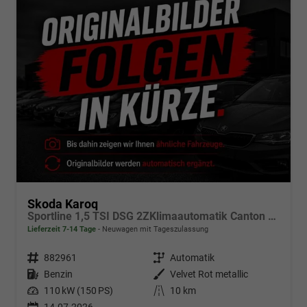
Skoda Karoq
Sportline 1,5 TSI DSG 2ZKlimaautomatik Canton Anhängerkupplung Totewinkel Assistent 2 x Einparkhilfe Kamera 19 Zoll Felgen adaptiver Tempomat 5J Garantie
Lieferzeit 7-14 Tage
Neuwagen mit Tageszulassung
Fahrzeugnr.
882961
Getriebe
Automatik
Kraftstoff
Benzin
Außenfarbe
Velvet Rot metallic
Leistung
110 kW (150 PS)
Kilometerstand
10 km