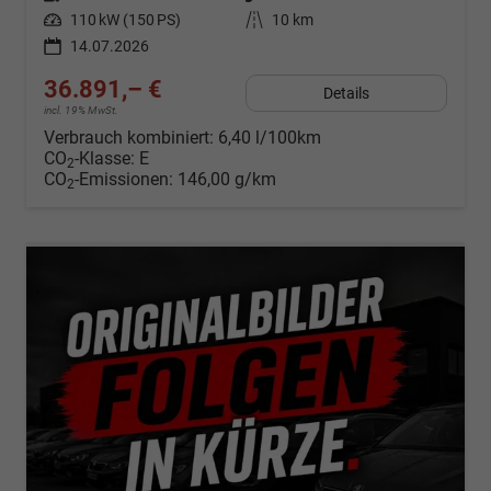
Leistung
110 kW (150 PS)
Kilometerstand
10 km
14.07.2026
36.891,– €
Details
incl. 19% MwSt.
Verbrauch kombiniert:
6,40 l/100km
CO
-Klasse:
E
2
CO
-Emissionen:
146,00 g/km
2