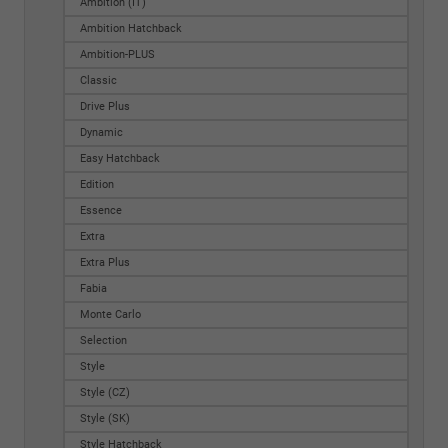
Ambition (IT)
Ambition Hatchback
Ambition-PLUS
Classic
Drive Plus
Dynamic
Easy Hatchback
Edition
Essence
Extra
Extra Plus
Fabia
Monte Carlo
Selection
Style
Style (CZ)
Style (SK)
Style Hatchback