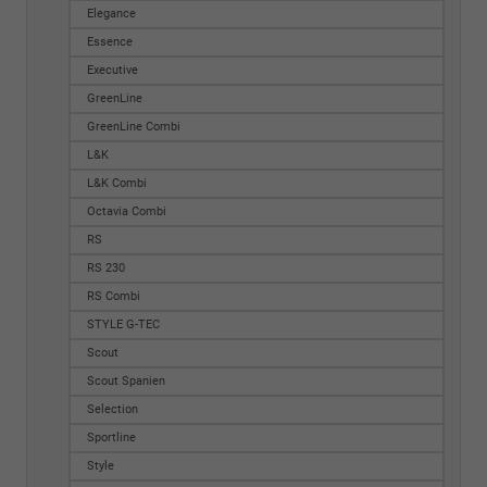
Elegance
Essence
Executive
GreenLine
GreenLine Combi
L&K
L&K Combi
Octavia Combi
RS
RS 230
RS Combi
STYLE G-TEC
Scout
Scout Spanien
Selection
Sportline
Style