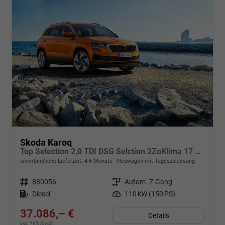
Skoda Karoq
Top Selection 2,0 TDI DSG Selction 2ZoKlima 17 Zoll Alu Felgen 5J Garantie Sitzheizung Matrix ACC
unverbindliche Lieferzeit: 4-6 Monate
Neuwagen mit Tageszulassung
Fahrzeugnr.
880056
Getriebe
Autom. 7-Gang
Kraftstoff
Diesel
Leistung
110 kW (150 PS)
37.086,– €
Details
incl. 19% MwSt.