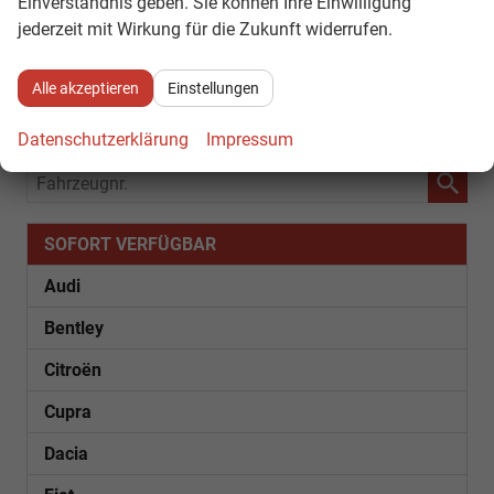
Einverständnis geben. Sie können Ihre Einwilligung
jederzeit mit Wirkung für die Zukunft widerrufen.
Seiten:
Alle akzeptieren
Einstellungen
1
...
9
10
11
12
13
14
15
...
25
Datenschutzerklärung
Impressum
Fahrzeugnr.
SOFORT VERFÜGBAR
Audi
Bentley
Citroën
Cupra
Dacia