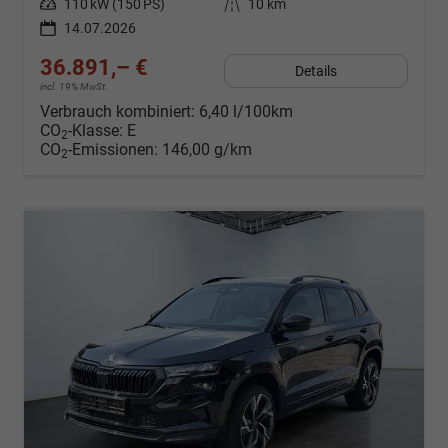
Leistung
110 kW (150 PS)
Kilometerstand
10 km
14.07.2026
36.891,– €
Details
incl. 19% MwSt.
Verbrauch kombiniert:
6,40 l/100km
CO
-Klasse:
E
2
CO
-Emissionen:
146,00 g/km
2