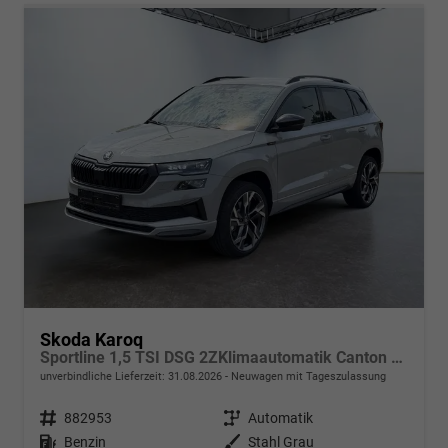
Skoda Karoq
Sportline 1,5 TSI DSG 2ZKlimaautomatik Canton Anhängerkupplung Totewinkel Assistent 2 x Einparkhilfe Kamera 19 Zoll Felgen adaptiver Tempomat 5J Garantie
unverbindliche Lieferzeit:
31.08.2026
Neuwagen mit Tageszulassung
Fahrzeugnr.
882953
Getriebe
Automatik
Kraftstoff
Benzin
Außenfarbe
Stahl Grau