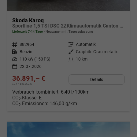
Skoda Karoq
Sportline 1,5 TSI DSG 2ZKlimaautomatik Canton Anhängerkupplung Totewinkel Assistent 2 x Einparkhilfe Kamera 19 Zoll Felgen adaptiver Tempomat 5J Garantie
Lieferzeit 7-14 Tage
Neuwagen mit Tageszulassung
Fahrzeugnr.
882964
Getriebe
Automatik
Kraftstoff
Benzin
Außenfarbe
Graphite Grau metallic
Leistung
110 kW (150 PS)
Kilometerstand
10 km
22.07.2026
36.891,– €
Details
incl. 19% MwSt.
Verbrauch kombiniert:
6,40 l/100km
CO
-Klasse:
E
2
CO
-Emissionen:
146,00 g/km
2