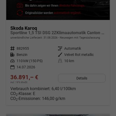
Skoda Karoq
Sportline 1,5 TSI DSG 2ZKlimaautomatik Canton Anhängerkupplung Totewinkel Assistent 2 x Einparkhilfe Kamera 19 Zoll Felgen adaptiver Tempomat 5J Garantie
unverbindliche Lieferzeit:
31.08.2026
Neuwagen mit Tageszulassung
Fahrzeugnr.
882955
Getriebe
Automatik
Kraftstoff
Benzin
Außenfarbe
Velvet Rot metallic
Leistung
110 kW (150 PS)
Kilometerstand
10 km
14.07.2026
36.891,– €
Details
incl. 19% MwSt.
Verbrauch kombiniert:
6,40 l/100km
CO
-Klasse:
E
2
CO
-Emissionen:
146,00 g/km
2