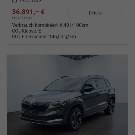
14.07.2026
36.891,– €
Details
incl. 19% MwSt.
Verbrauch kombiniert:
6,40 l/100km
CO
-Klasse:
E
2
CO
-Emissionen:
146,00 g/km
2