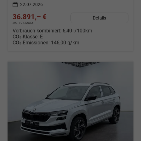
22.07.2026
36.891,– €
Details
incl. 19% MwSt.
Verbrauch kombiniert:
6,40 l/100km
CO
-Klasse:
E
2
CO
-Emissionen:
146,00 g/km
2