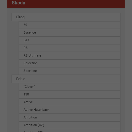
Skoda
Elroq
60
Essence
L&K
RS
RS Ultimate
Selection
Sportline
Fabia
"Clever"
130
Active
Active Hatchback
Ambition
Ambition (CZ)