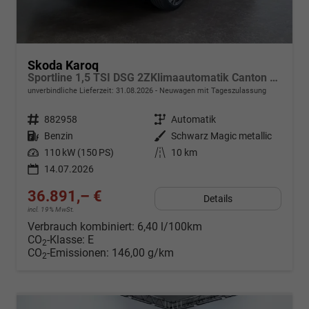
Skoda Karoq
Sportline 1,5 TSI DSG 2ZKlimaautomatik Canton Anhängerkupplung Totewinkel Assistent 2 x Einparkhilfe Kamera 19 Zoll Felgen adaptiver Tempomat 5J Garantie
unverbindliche Lieferzeit:
31.08.2026
Neuwagen mit Tageszulassung
Fahrzeugnr.
882958
Getriebe
Automatik
Kraftstoff
Benzin
Außenfarbe
Schwarz Magic metallic
Leistung
110 kW (150 PS)
Kilometerstand
10 km
14.07.2026
36.891,– €
Details
incl. 19% MwSt.
Verbrauch kombiniert:
6,40 l/100km
CO
-Klasse:
E
2
CO
-Emissionen:
146,00 g/km
2