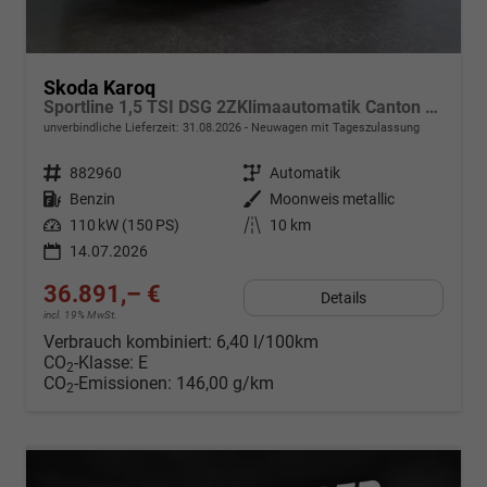
Skoda Karoq
Sportline 1,5 TSI DSG 2ZKlimaautomatik Canton Anhängerkupplung Totewinkel Assistent 2 x Einparkhilfe Kamera 19 Zoll Felgen adaptiver Tempomat 5J Garantie
unverbindliche Lieferzeit:
31.08.2026
Neuwagen mit Tageszulassung
Fahrzeugnr.
882960
Getriebe
Automatik
Kraftstoff
Benzin
Außenfarbe
Moonweis metallic
Leistung
110 kW (150 PS)
Kilometerstand
10 km
14.07.2026
36.891,– €
Details
incl. 19% MwSt.
Verbrauch kombiniert:
6,40 l/100km
CO
-Klasse:
E
2
CO
-Emissionen:
146,00 g/km
2