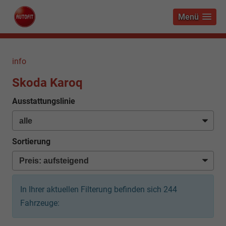
Menü
info
Skoda Karoq
Ausstattungslinie
Sortierung
In Ihrer aktuellen Filterung befinden sich
244
Fahrzeuge: