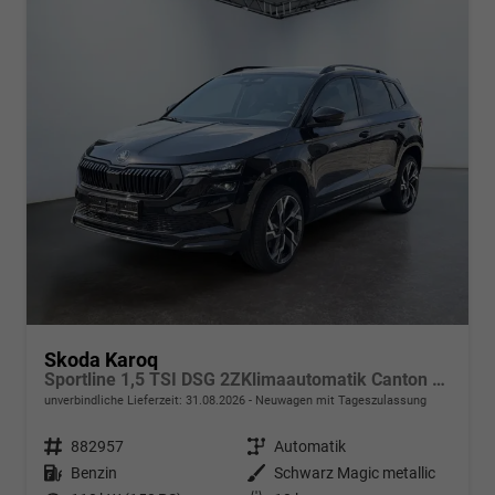
Skoda Karoq
Sportline 1,5 TSI DSG 2ZKlimaautomatik Canton Anhängerkupplung Totewinkel Assistent 2 x Einparkhilfe Kamera 19 Zoll Felgen adaptiver Tempomat 5J Garantie
unverbindliche Lieferzeit:
31.08.2026
Neuwagen mit Tageszulassung
Fahrzeugnr.
882957
Getriebe
Automatik
Kraftstoff
Benzin
Außenfarbe
Schwarz Magic metallic