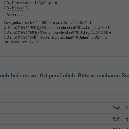
CO
-Emissionen:
119,00 g/km
2
CO
-Klasse:
D
2
Download
Energiekosten bei 15.000 km pro Jahr:
1.386,48 €
CO2 Kosten (niedrig)
:
1.071,- €
(Kosten Durchschnitt 10 Jahre)
CO2 Kosten (mittel)
:
2.543,62 €
(Kosten Durchschnitt 10 Jahre)
CO2 Kosten (hoch)
:
3.927,- €
(Kosten Durchschnitt 10 Jahre)
Jahressteuer:
79,- €
ch bei uns vor Ort persönlich. Bitte vereinbaren Si
346,– €
599,– €