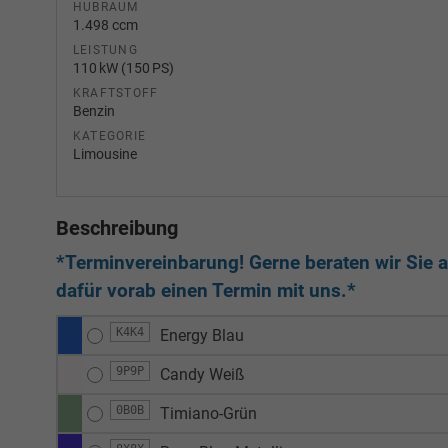
HUBRAUM
1.498 ccm
LEISTUNG
110 kW (150 PS)
KRAFTSTOFF
Benzin
KATEGORIE
Limousine
Beschreibung
*Terminvereinbarung! Gerne beraten wir Sie au
dafür vorab einen Termin mit uns.*
K4K4
Energy Blau
9P9P
Candy Weiß
0B0B
Timiano-Grün