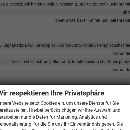
g), Rücksitzbank hinten geteilt, Sitzheizung, Sportsitze, Isofix Beifahrersi
Fahr
Höhenverstellbarer Fahrer- und Beifahrersi
SB, Digitalradio DAB, Farbdisplay, Android Auto, Apple CarPlay, Touchscre
vorhand
Freisprecheinrichtung, Bluetooth, Induktionsladen für Smartphon
vorhand
Wir respektieren Ihre Privatsphäre
ter-/Kopfairbags Vorne, Beifahrerairbag abschaltbar, Seitenairbags Vor
nsere Website setzt Cookies ein, um unsere Dienste für Sie
purhalteassistent, Spurwechselassistent, Fußgängererkennung,
ereitzustellen. Hierbei berücksichtigen wir Ihre Auswahl und
tserkennungs-Sensor, Notrufsystem, Abstandswarner,
erarbeiten nur die Daten für Marketing, Analytics und
ersonalisierung, für die Sie uns Ihr Einverständnis geben. Sie
vorhand