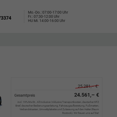
Mo.-Do.: 07:00-17:00 Uhr
Fr.: 07:30-12:00 Uhr
73374
HU Mi. 14:00-16:00 Uhr
25.281,– €
24.561,– €
Gesamtpreis
incl. 19% MwSt., All Inclusive: Inklusive Transportkosten, deutscher KFZ
Brief, deutscher Bedienungsanleitung, Fahrzeugaufbereitung, Fußmatten,
Verbandskasten, Umweltplakette und Zulassung auf den Halter (Raum
Rostock). Wir freuen uns auf Sie!