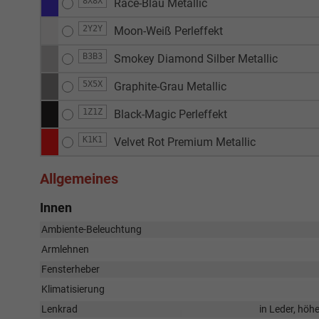
8X8X
Race-Blau Metallic
2Y2Y
Moon-Weiß Perleffekt
B3B3
Smokey Diamond Silber Metallic
5X5X
Graphite-Grau Metallic
1Z1Z
Black-Magic Perleffekt
K1K1
Velvet Rot Premium Metallic
Allgemeines
Innen
Ambiente-Beleuchtung
Armlehnen
Fensterheber
Klimatisierung
Lenkrad
in Leder, höh