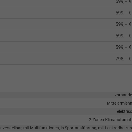
599,– €
599,– €
599,– €
599,– €
599,– €
798,– €
vorhand
Mittelarmleh
elektris
2-Zonen-Klimaautomat
enverstellbar, mit Multifunktionen, in Sportausführung, mit Lenkradheizu