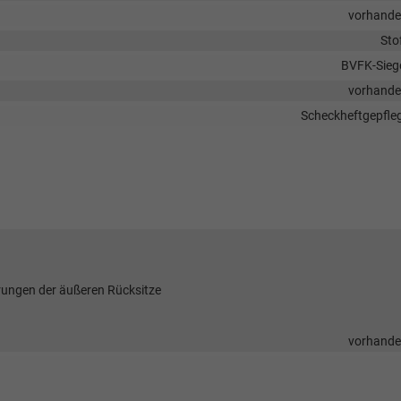
vorhand
Sto
BVFK-Sieg
vorhand
Scheckheftgepfle
ungen der äußeren Rücksitze
vorhand