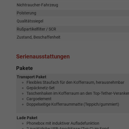
Nichtraucher-Fahrzeug
Polsterung
Qualitätssiegel
Rußpartikelfilter / SCR
Zustand, Beschaffenheit
Serienausstattungen
Pakete
Transport Paket
Flexibles Staufach für den Kofferraum, herausnehmbar
Gepäcknetz-Set
Taschenhaken im Kofferraum an den Top-Tether-Veranker
Cargoelement
Doppelseitige Kofferraummatte (Teppich/gummiert)
Lade Paket
Phonebox mit induktiver Aufladefunktion
2 zusätzliche USB-Anschlüsse (Typ C) im Fond