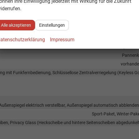
önnen Ihre Einwilligung jederzeit mit Wirkung für die Zukunft
ark Distance Control vorne, Park Distance Control hinten, Rückfahrkame
iderrufen.
vorhand
vorhand
Alle akzeptieren
Einstellungen
Servolenku
atenschutzerklärung
Impressum
fer mit Kurvenlicht, LED-Rückleuchten, LED-Scheinwerfer, LED-Tagfahrlic
Pannenk
vorhand
lung mit Funkfernbedienung, Schlüssellose Zentralverriegelung (Keyless G
 Außenspiegel elektrisch verstellbar, Außenspiegel automatisch abblende
Sport-Paket, Winter-Pak
iben, Privacy Glass (Heckscheibe und hintere Seitenscheiben abgedunkel