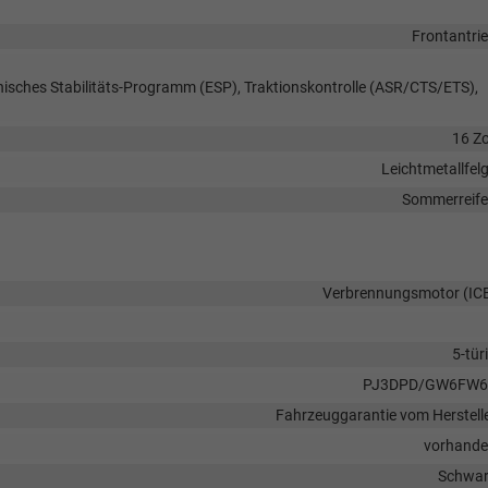
Frontantri
onisches Stabilitäts-Programm (ESP), Traktionskontrolle (ASR/CTS/ETS),
16 Zo
Leichtmetallfel
Sommerreif
Verbrennungsmotor (IC
5-tür
PJ3DPD/GW6FW6
Fahrzeuggarantie vom Herstell
vorhand
Schwa