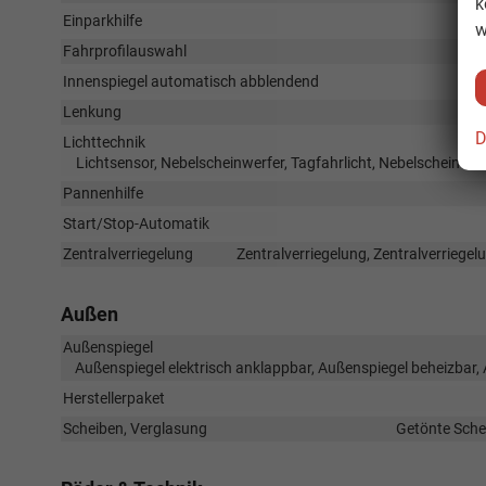
k
Einparkhilfe
P
w
Fahrprofilauswahl
Innenspiegel automatisch abblendend
Lenkung
D
Lichttechnik
Lichtsensor, Nebelscheinwerfer, Tagfahrlicht, Nebelscheinwer
Pannenhilfe
Start/Stop-Automatik
Zentralverriegelung
Zentralverriegelung, Zentralverriege
Außen
Außenspiegel
Außenspiegel elektrisch anklappbar, Außenspiegel beheizbar,
Herstellerpaket
Scheiben, Verglasung
Getönte Sche