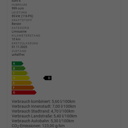
Euro 6
HUBRAUM
999 ccm
LEISTUNG
85 kW (116 PS)
KRAFTSTOFF
Benzin
KATEGORIE
Limousine
KILOMETERSTAND
10 km
ERSTZULASSUNG
01.11.2025
ZUSTAND
unfallfrei
Verbrauch kombiniert:
5,60 l/100km
Verbrauch Innenstadt:
7,00 l/100km
Verbrauch Stadtrand:
4,70 l/100km
Verbrauch Landstraße:
5,40 l/100km
Verbrauch Autobahn:
5,30 l/100km
CO
-Emissionen:
123,00 g/km
2