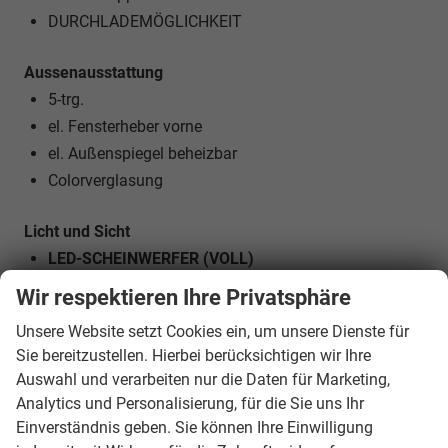
DURCHLADEMÖGLICHKEIT
Aussenausstattung
5-trg.
el. Fensterheber vorne
el. Außenspiegel beheizbar
Colorverglasung
Licht und Sicht
LED-SCHEINWERFER (VOLL)
LED-Tagfahrlicht
Wir respektieren Ihre Privatsphäre
LED-Heckleuchten
Unsere Website setzt Cookies ein, um unsere Dienste für
Lichtautomatik
Sie bereitzustellen. Hierbei berücksichtigen wir Ihre
Coming-Home-Funktion
Auswahl und verarbeiten nur die Daten für Marketing,
Leaving-Home-Funktion
Analytics und Personalisierung, für die Sie uns Ihr
NEBELSCHEINWERFER
Einverständnis geben. Sie können Ihre Einwilligung