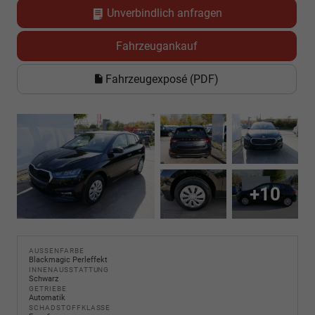
Unverbindlich anfragen
Fahrzeugankauf
Fahrzeugexposé (PDF)
+10
AUSSENFARBE
Blackmagic Perleffekt
INNENAUSSTATTUNG
Schwarz
GETRIEBE
Automatik
SCHADSTOFFKLASSE