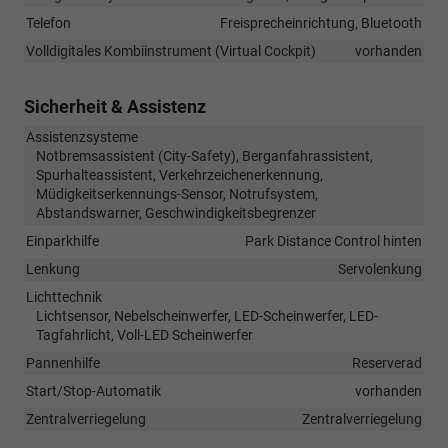
Telefon
Freisprecheinrichtung, Bluetooth
Volldigitales Kombiinstrument (Virtual Cockpit)
vorhanden
Sicherheit & Assistenz
Assistenzsysteme
Notbremsassistent (City-Safety), Berganfahrassistent,
Spurhalteassistent, Verkehrzeichenerkennung,
Müdigkeitserkennungs-Sensor, Notrufsystem,
Abstandswarner, Geschwindigkeitsbegrenzer
Einparkhilfe
Park Distance Control hinten
Lenkung
Servolenkung
Lichttechnik
Lichtsensor, Nebelscheinwerfer, LED-Scheinwerfer, LED-
Tagfahrlicht, Voll-LED Scheinwerfer
Pannenhilfe
Reserverad
Start/Stop-Automatik
vorhanden
Zentralverriegelung
Zentralverriegelung