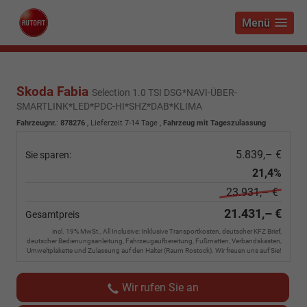
Menü
Skoda Fabia
Selection 1.0 TSI DSG*NAVI-ÜBER-
SMARTLINK*LED*PDC-HI*SHZ*DAB*KLIMA
Fahrzeugnr.
:
878276
,
Lieferzeit 7-14 Tage
,
Fahrzeug mit Tageszulassung
5.839,– €
Sie sparen:
21,4%
23.931,– €
21.431,– €
Gesamtpreis
incl. 19% MwSt., All Inclusive: Inklusive Transportkosten, deutscher KFZ Brief,
deutscher Bedienungsanleitung, Fahrzeugaufbereitung, Fußmatten, Verbandskasten,
Umweltplakette und Zulassung auf den Halter (Raum Rostock). Wir freuen uns auf Sie!
Wir rufen Sie an