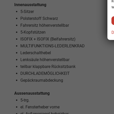
k
Innenausstattung
w
5-Sitzer
Polsterstoff Schwarz
Fahrersitz höhenverstellbar
5-Kopfstützen
D
ISOFIX + ISOFIX (Beifahrersitz)
MULTIFUNKTIONS-LEDERLENKRAD
Lederschalthebel
Lenksäule höhenverstellbar
teilbar klappbare Rücksitzbank
DURCHLADEMÖGLICHKEIT
Gepäckraumabdeckung
Aussenausstattung
5-trg.
el. Fensterheber vorne
el. Außenspiegel beheizbar