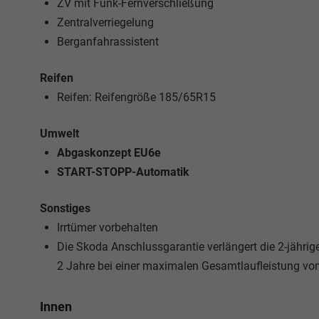
ZV mit Funk-Fernverschließung
Zentralverriegelung
Berganfahrassistent
Reifen
Reifen: Reifengröße 185/65R15
Umwelt
Abgaskonzept EU6e
START-STOPP-Automatik
Sonstiges
Irrtümer vorbehalten
Die Skoda Anschlussgarantie verlängert die 2-jährig
2 Jahre bei einer maximalen Gesamtlaufleistung v
Innen