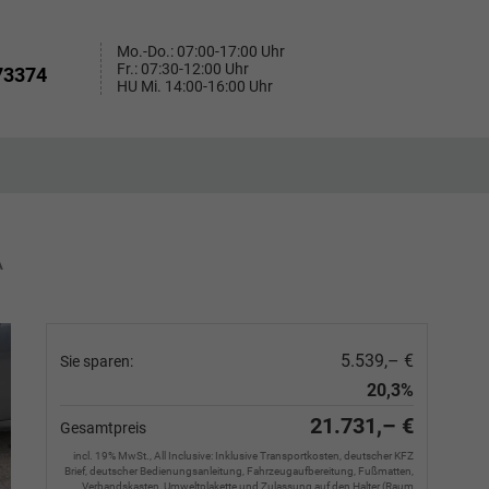
Mo.-Do.: 07:00-17:00 Uhr
Fr.: 07:30-12:00 Uhr
73374
HU Mi. 14:00-16:00 Uhr
A
5.539,– €
Sie sparen:
20,3%
21.731,– €
Gesamtpreis
incl. 19% MwSt., All Inclusive: Inklusive Transportkosten, deutscher KFZ
Brief, deutscher Bedienungsanleitung, Fahrzeugaufbereitung, Fußmatten,
Verbandskasten, Umweltplakette und Zulassung auf den Halter (Raum