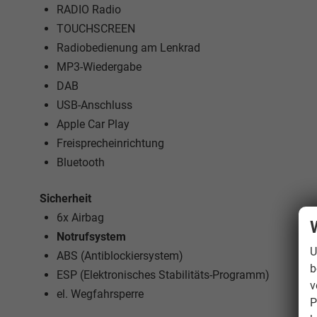
RADIO Radio
TOUCHSCREEN
Radiobedienung am Lenkrad
MP3-Wiedergabe
DAB
USB-Anschluss
Apple Car Play
Freisprecheinrichtung
Bluetooth
Sicherheit
6x Airbag
Notrufsystem
U
ABS (Antiblockiersystem)
b
ESP (Elektronisches Stabilitäts-Programm)
v
el. Wegfahrsperre
P