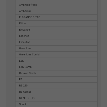
Ambition fresh
Ambition+
ELEGANCE G-TEC
Edition
Elegance
Essence
Executive
GreenLine
GreenLine Combi
L&K
L&K Combi
Octavia Combi
RS
RS 230
RS Combi
STYLE G-TEC
Scout