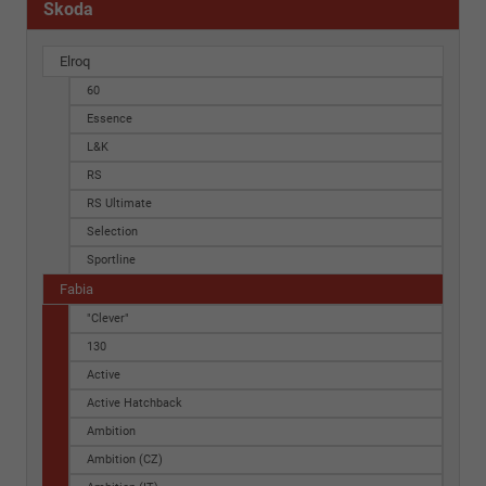
Skoda
Elroq
60
Essence
L&K
RS
RS Ultimate
Selection
Sportline
Fabia
"Clever"
130
Active
Active Hatchback
Ambition
Ambition (CZ)