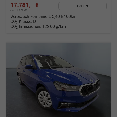
17.781,– €
Details
incl. 19% MwSt.
Verbrauch kombiniert:
5,40 l/100km
CO
-Klasse:
D
2
CO
-Emissionen:
122,00 g/km
2