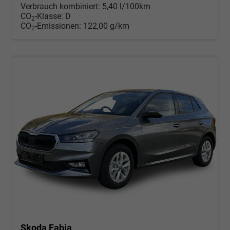
Verbrauch kombiniert:
5,40 l/100km
CO
-Klasse:
D
2
CO
-Emissionen:
122,00 g/km
2
Skoda Fabia