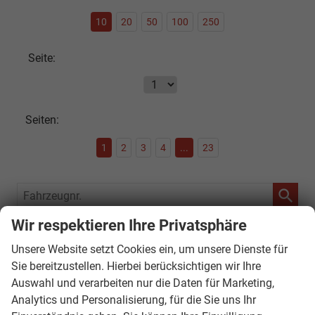
10
20
50
100
250
Seite:
Seiten:
1
2
3
4
...
23
Fahrzeugnr.
Wir respektieren Ihre Privatsphäre
SOFORT VERFÜGBAR
Unsere Website setzt Cookies ein, um unsere Dienste für
Audi
Sie bereitzustellen. Hierbei berücksichtigen wir Ihre
Auswahl und verarbeiten nur die Daten für Marketing,
Bentley
Analytics und Personalisierung, für die Sie uns Ihr
Citroën