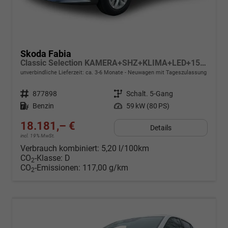
Skoda Fabia
Classic Selection KAMERA+SHZ+KLIMA+LED+15" LM+SMARTLINK
unverbindliche Lieferzeit: ca. 3-6 Monate
Neuwagen mit Tageszulassung
Fahrzeugnr.
877898
Getriebe
Schalt. 5-Gang
Kraftstoff
Benzin
Leistung
59 kW (80 PS)
18.181,– €
Details
incl. 19% MwSt.
Verbrauch kombiniert:
5,20 l/100km
CO
-Klasse:
D
2
CO
-Emissionen:
117,00 g/km
2