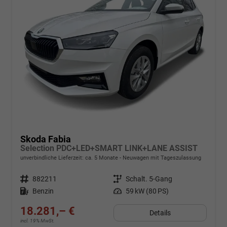
Skoda Fabia
Selection PDC+LED+SMART LINK+LANE ASSIST
unverbindliche Lieferzeit: ca. 5 Monate
Neuwagen mit Tageszulassung
Fahrzeugnr.
882211
Getriebe
Schalt. 5-Gang
Kraftstoff
Benzin
Leistung
59 kW (80 PS)
18.281,– €
Details
incl. 19% MwSt.