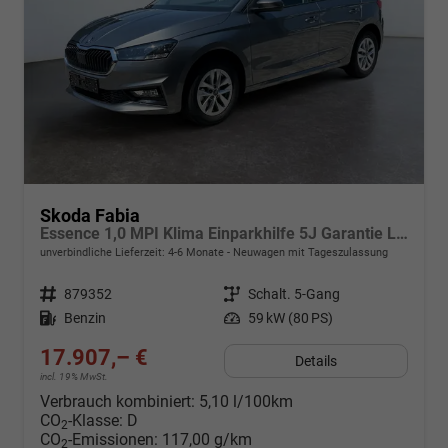
Skoda Fabia
Essence 1,0 MPI Klima Einparkhilfe 5J Garantie LED Scheinwerfer Bluetooth
unverbindliche Lieferzeit: 4-6 Monate
Neuwagen mit Tageszulassung
Fahrzeugnr.
879352
Getriebe
Schalt. 5-Gang
Kraftstoff
Benzin
Leistung
59 kW (80 PS)
17.907,– €
Details
incl. 19% MwSt.
Verbrauch kombiniert:
5,10 l/100km
CO
-Klasse:
D
2
CO
-Emissionen:
117,00 g/km
2