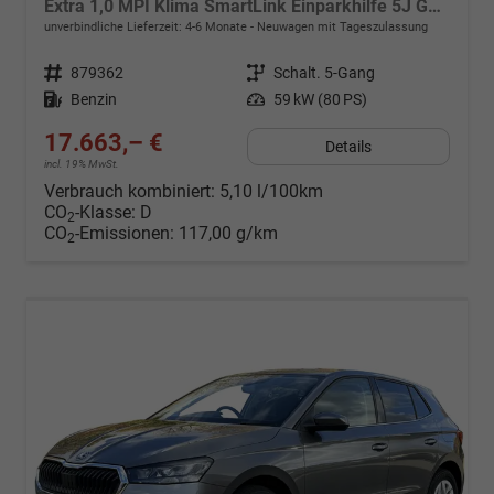
Extra 1,0 MPI Klima SmartLink Einparkhilfe 5J Garantie LED Scheinwerfer Bluetooth
unverbindliche Lieferzeit: 4-6 Monate
Neuwagen mit Tageszulassung
Fahrzeugnr.
879362
Getriebe
Schalt. 5-Gang
Kraftstoff
Benzin
Leistung
59 kW (80 PS)
17.663,– €
Details
incl. 19% MwSt.
Verbrauch kombiniert:
5,10 l/100km
CO
-Klasse:
D
2
CO
-Emissionen:
117,00 g/km
2