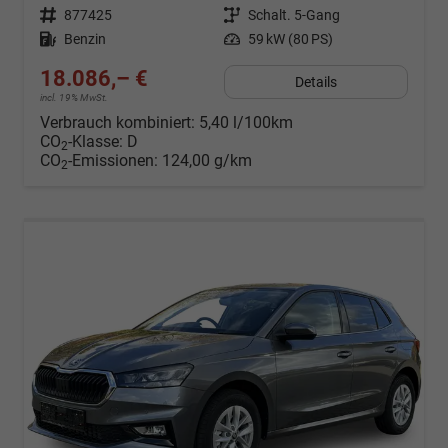
Fahrzeugnr.
877425
Getriebe
Schalt. 5-Gang
Kraftstoff
Benzin
Leistung
59 kW (80 PS)
18.086,– €
Details
incl. 19% MwSt.
Verbrauch kombiniert:
5,40 l/100km
CO
-Klasse:
D
2
CO
-Emissionen:
124,00 g/km
2