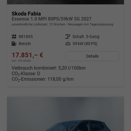
Skoda Fabia
Essence 1.0 MPI 80PS/59kW 5G 2027
unverbindliche Lieferzeit:
12 Wochen
Neuwagen mit Tageszulassung
Fahrzeugnr.
881895
Getriebe
Schalt. 5-Gang
Kraftstoff
Benzin
Leistung
59 kW (80 PS)
17.851,– €
Details
incl. 19% MwSt.
Verbrauch kombiniert:
5,20 l/100km
CO
-Klasse:
D
2
CO
-Emissionen:
118,00 g/km
2