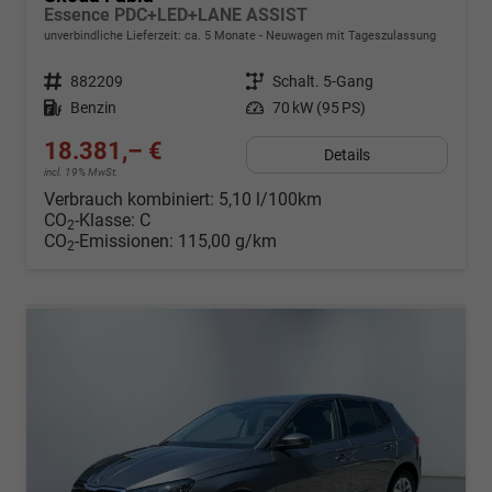
Essence PDC+LED+LANE ASSIST
unverbindliche Lieferzeit: ca. 5 Monate
Neuwagen mit Tageszulassung
Fahrzeugnr.
882209
Getriebe
Schalt. 5-Gang
Kraftstoff
Benzin
Leistung
70 kW (95 PS)
18.381,– €
Details
incl. 19% MwSt.
Verbrauch kombiniert:
5,10 l/100km
CO
-Klasse:
C
2
CO
-Emissionen:
115,00 g/km
2