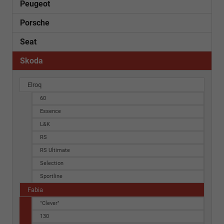
Peugeot
Porsche
Seat
Skoda
Elroq
60
Essence
L&K
RS
RS Ultimate
Selection
Sportline
Fabia
"Clever"
130