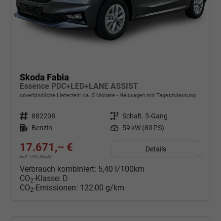
Skoda Fabia
Essence PDC+LED+LANE ASSIST
unverbindliche Lieferzeit: ca. 5 Monate
Neuwagen mit Tageszulassung
Fahrzeugnr.
882208
Getriebe
Schalt. 5-Gang
Kraftstoff
Benzin
Leistung
59 kW (80 PS)
17.671,– €
Details
incl. 19% MwSt.
Verbrauch kombiniert:
5,40 l/100km
CO
-Klasse:
D
2
CO
-Emissionen:
122,00 g/km
2