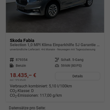
Skoda Fabia
Selection 1,0 MPI Klima Einparkhilfe 5J Garantie LED Apple Carplay Bluetooth
unverbindliche Lieferzeit: 4-6 Monate
Neuwagen mit Tageszulassung
Fahrzeugnr.
879354
Getriebe
Schalt. 5-Gang
Kraftstoff
Benzin
Leistung
59 kW (80 PS)
18.435,– €
Details
incl. 19% MwSt.
Verbrauch kombiniert:
5,10 l/100km
CO
-Klasse:
D
2
CO
-Emissionen:
117,00 g/km
2
Datensätze pro Seite: