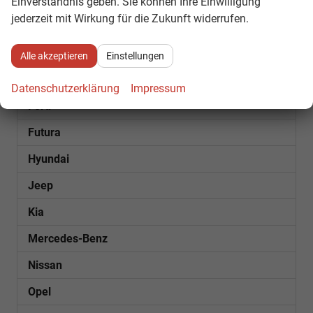
Einverständnis geben. Sie können Ihre Einwilligung
jederzeit mit Wirkung für die Zukunft widerrufen.
Cupra
Dacia
Alle akzeptieren
Einstellungen
Fiat
Datenschutzerklärung
Impressum
Ford
Futura
Hyundai
Jeep
Kia
Mercedes-Benz
Nissan
Opel